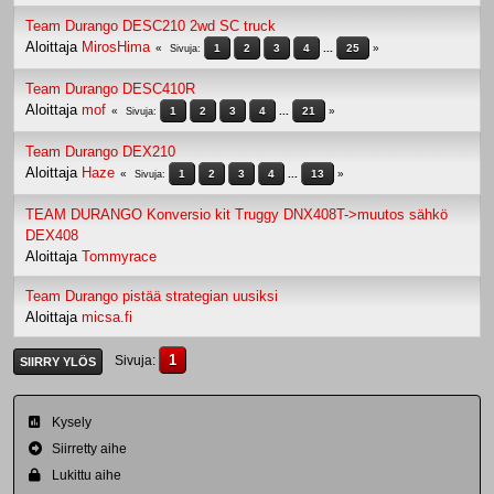
Team Durango DESC210 2wd SC truck
Aloittaja
MirosHima
1
2
3
4
...
25
Sivuja
Team Durango DESC410R
Aloittaja
mof
1
2
3
4
...
21
Sivuja
Team Durango DEX210
Aloittaja
Haze
1
2
3
4
...
13
Sivuja
TEAM DURANGO Konversio kit Truggy DNX408T->muutos sähkö
DEX408
Aloittaja
Tommyrace
Team Durango pistää strategian uusiksi
Aloittaja
micsa.fi
1
Sivuja
SIIRRY YLÖS
Kysely
Siirretty aihe
Lukittu aihe