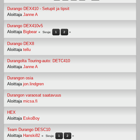
Durango DEX410 - Setupit ja tipsit
Aloittaja
Janne A
Durango DEX410v5
Aloittaja
Bigbear
1
2
Sivuja
Durango DEX8
Aloittaja
tellu
Durangolta Touring-auto: DETC410
Aloittaja
Janne A
Durangon osia
Aloittaja
jon.lindgren
Durangon varaosat saatavuus
Aloittaja
micsa.fi
HEX
Aloittaja
EskoBoy
Team Durango DESC10
Aloittaja
Hanski82
1
2
Sivuja