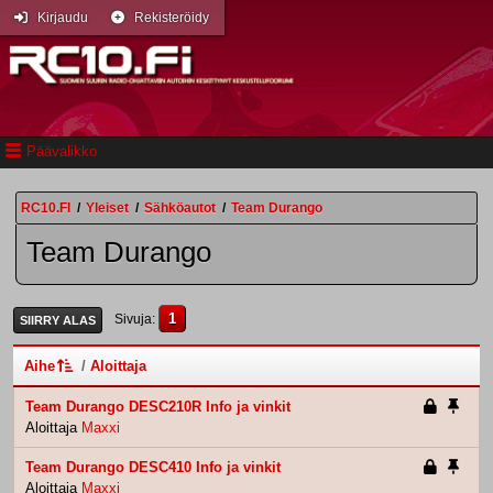
Kirjaudu
Rekisteröidy
Päävalikko
RC10.FI
/
Yleiset
/
Sähköautot
/
Team Durango
Team Durango
1
Sivuja
SIIRRY ALAS
Aihe
/
Aloittaja
Team Durango DESC210R Info ja vinkit
Aloittaja
Maxxi
Team Durango DESC410 Info ja vinkit
Aloittaja
Maxxi