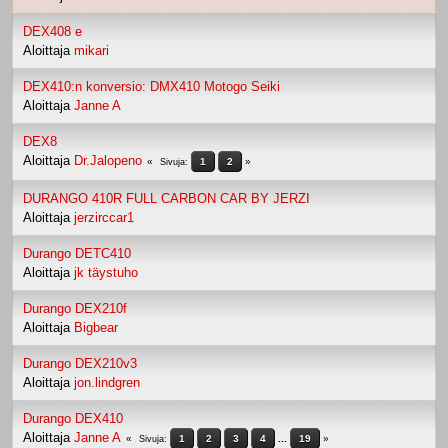
DEX408 e
Aloittaja
mikari
DEX410:n konversio: DMX410 Motogo Seiki
Aloittaja
Janne A
DEX8
Aloittaja
Dr.Jalopeno
1
2
Sivuja
DURANGO 410R FULL CARBON CAR BY JERZI
Aloittaja
jerzirccar1
Durango DETC410
Aloittaja
jk täystuho
Durango DEX210f
Aloittaja
Bigbear
Durango DEX210v3
Aloittaja
jon.lindgren
Durango DEX410
Aloittaja
Janne A
1
2
3
4
...
19
Sivuja