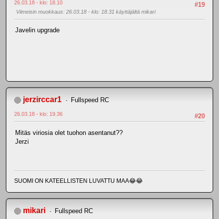
26.03.18 - klo: 18.10
#19
Viimeisin muokkaus
: 26.03.18 - klo: 18.31 käyttäjältä mikari
Javelin upgrade
jerzirccar1
Fullspeed RC
26.03.18 - klo: 19.36
#20
Mitäs viriosia olet tuohon asentanut??
Jerzi
SUOMI ON KATEELLISTEN LUVATTU MAA😂😂
mikari
Fullspeed RC