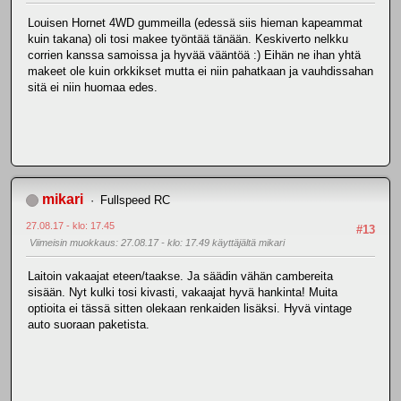
Louisen Hornet 4WD gummeilla (edessä siis hieman kapeammat
kuin takana) oli tosi makee työntää tänään. Keskiverto nelkku
corrien kanssa samoissa ja hyvää vääntöä :) Eihän ne ihan yhtä
makeet ole kuin orkkikset mutta ei niin pahatkaan ja vauhdissahan
sitä ei niin huomaa edes.
mikari
Fullspeed RC
27.08.17 - klo: 17.45
#13
Viimeisin muokkaus
: 27.08.17 - klo: 17.49 käyttäjältä mikari
Laitoin vakaajat eteen/taakse. Ja säädin vähän cambereita
sisään. Nyt kulki tosi kivasti, vakaajat hyvä hankinta! Muita
optioita ei tässä sitten olekaan renkaiden lisäksi. Hyvä vintage
auto suoraan paketista.