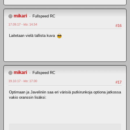
mikari
Fullspeed RC
17.09.17 - klo: 14.54
#16
Laitetaan vielä tallista kuva
mikari
Fullspeed RC
19.10.17 - klo: 17.00
#17
Optimaan ja Javeliniin saa eri värisiä putkirunkoja optiona jatkossa
vakio oranssin lisäksi: