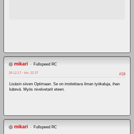
mikari
Fullspeed RC
28.12.17 - klo: 22.37
#18
Lisäsin siiven Optimaan. Se on irroitettava ilman työkaluja, ihan
kätevä. Myös nivelvetarit eteen.
mikari
Fullspeed RC