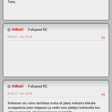
Totta.
mikari
Fullspeed RC
25.06.17 - klo: 15.30
#3
mikari
Fullspeed RC
25.06.17 - klo: 16.06
#4
Keltaisen ois voinu tarroittaa mutta oli jääny keltasta kilikalia
scorpparista joten teippasin ja vedin tuon päädyn keltaisella box