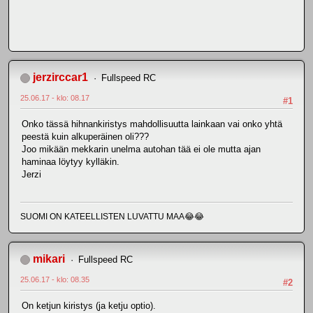
jerzirccar1
Fullspeed RC
25.06.17 - klo: 08.17
#1
Onko tässä hihnankiristys mahdollisuutta lainkaan vai onko yhtä
peestä kuin alkuperäinen oli???
Joo mikään mekkarin unelma autohan tää ei ole mutta ajan
haminaa löytyy kylläkin.
Jerzi
SUOMI ON KATEELLISTEN LUVATTU MAA😂😂
mikari
Fullspeed RC
25.06.17 - klo: 08.35
#2
On ketjun kiristys (ja ketju optio).