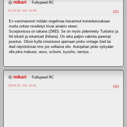
mikari
Fullspeed RC
01.04.18 - klo: 10.58
#23
En varsinaisesti mitään ongelmaa havainnut koiranluissakaan
mutta onhan nivelletyt kivat ainakin eteen.
Scorpionissa on takana (2WD). Se on myös pidennetty Turboksi ja
hd iskarit ja iskarituet (hiilaria). On aika paljon vakiota parempi
jousitus. Olisin kyllä innostunut ajamaan jonku vintage 2wd tai
4wd näytöskisan tms jos sellaisia olis. Autojahan pitäs nykyään
olla joka makuun, asso, schumi, kyosho, tamiya...
mikari
Fullspeed RC
18.04.18 - klo: 10.01
#24