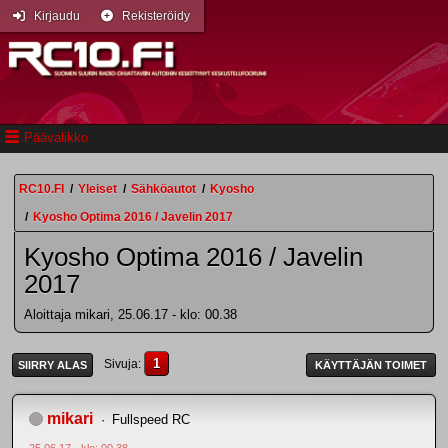
Kirjaudu
Rekisteröidy
Päävalikko
RC10.FI
/
Yleiset
/
Sähköautot
/
Kyosho
/
Kyosho Optima 2016 / Javelin 2017
Kyosho Optima 2016 / Javelin
2017
Aloittaja mikari, 25.06.17 - klo: 00.38
1
Sivuja
SIIRRY ALAS
KÄYTTÄJÄN TOIMET
mikari
Fullspeed RC
25.06.17 - klo: 00.38