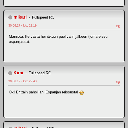
mikari
Fullspeed RC
30.06.17 - klo: 22.19
#8
Mainiota. Ite vasta heinäkuun puolivälin jälkeen (lomareissu
espanjassa).
Kimi
Fullspeed RC
30.06.17 - klo: 22.43
#9
Ok! Erittäin pahoillani Espanjan reissusta!