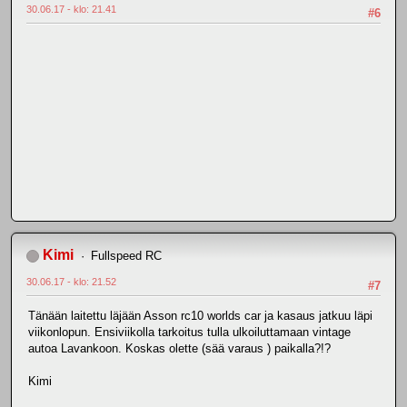
30.06.17 - klo: 21.41
#6
Kimi
Fullspeed RC
30.06.17 - klo: 21.52
#7
Tänään laitettu läjään Asson rc10 worlds car ja kasaus jatkuu läpi
viikonlopun. Ensiviikolla tarkoitus tulla ulkoiluttamaan vintage
autoa Lavankoon. Koskas olette (sää varaus ) paikalla?!?
Kimi