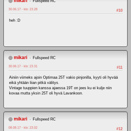
mikari
Fullspeed RC
30.06.17 - klo: 23.28
#10
heh :D
mikari
Fullspeed RC
30.06.17 - klo: 23.31
#11
Ainiin viimeks ajoin Optimaa 25T vakio pinjonilla, kyyti oli hyvää
eikä yhtään liian pitkä välitys.
Vintage tuuppien kanssa ajaessa 19T on jees ku ei kulje niin
kovaa mutta yksin 25T oli hyvä Lavankoon.
mikari
Fullspeed RC
08.08.17 - klo: 23.02
#12