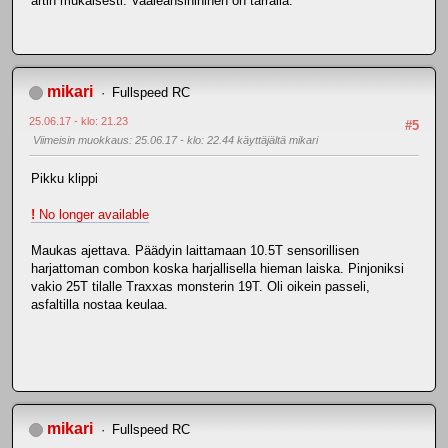
artin mukaisesti. Vaaleansinininen on tarralla.
mikari
Fullspeed RC
25.06.17 - klo: 21.23
#5
Viimeisin muokkaus
: 25.06.17 - klo: 22.44 käyttäjältä mikari
Pikku klippi
!
No longer available
Maukas ajettava. Päädyin laittamaan 10.5T sensorillisen
harjattoman combon koska harjallisella hieman laiska. Pinjoniksi
vakio 25T tilalle Traxxas monsterin 19T. Oli oikein passeli,
asfaltilla nostaa keulaa.
mikari
Fullspeed RC