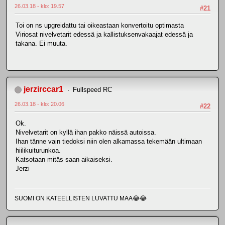
26.03.18 - klo: 19.57
#21
Toi on ns upgreidattu tai oikeastaan konvertoitu optimasta
Viriosat nivelvetarit edessä ja kallistuksenvakaajat edessä ja
takana. Ei muuta.
jerzirccar1
Fullspeed RC
26.03.18 - klo: 20.06
#22
Ok.
Nivelvetarit on kyllä ihan pakko näissä autoissa.
Ihan tänne vain tiedoksi niin olen alkamassa tekemään ultimaan
hiilikuiturunkoa.
Katsotaan mitäs saan aikaiseksi.
Jerzi
SUOMI ON KATEELLISTEN LUVATTU MAA😂😂