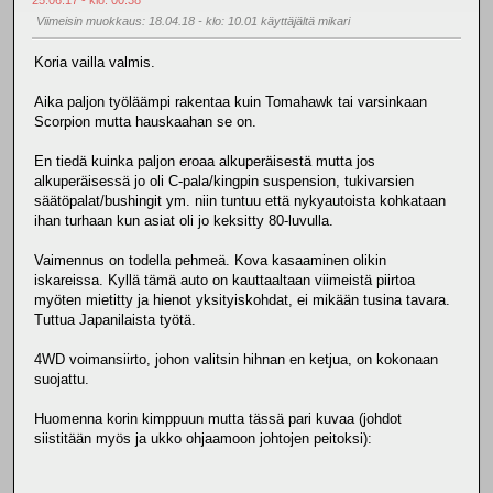
Viimeisin muokkaus
: 18.04.18 - klo: 10.01 käyttäjältä mikari
Koria vailla valmis.
Aika paljon työläämpi rakentaa kuin Tomahawk tai varsinkaan
Scorpion mutta hauskaahan se on.
En tiedä kuinka paljon eroaa alkuperäisestä mutta jos
alkuperäisessä jo oli C-pala/kingpin suspension, tukivarsien
säätöpalat/bushingit ym. niin tuntuu että nykyautoista kohkataan
ihan turhaan kun asiat oli jo keksitty 80-luvulla.
Vaimennus on todella pehmeä. Kova kasaaminen olikin
iskareissa. Kyllä tämä auto on kauttaaltaan viimeistä piirtoa
myöten mietitty ja hienot yksityiskohdat, ei mikään tusina tavara.
Tuttua Japanilaista työtä.
4WD voimansiirto, johon valitsin hihnan en ketjua, on kokonaan
suojattu.
Huomenna korin kimppuun mutta tässä pari kuvaa (johdot
siistitään myös ja ukko ohjaamoon johtojen peitoksi):