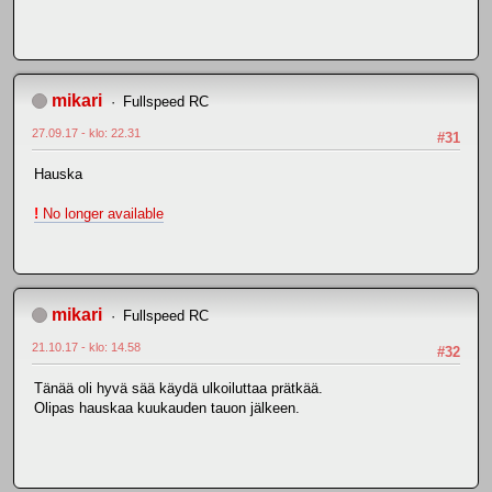
mikari
Fullspeed RC
27.09.17 - klo: 22.31
#31
Hauska
!
No longer available
mikari
Fullspeed RC
21.10.17 - klo: 14.58
#32
Tänää oli hyvä sää käydä ulkoiluttaa prätkää.
Olipas hauskaa kuukauden tauon jälkeen.