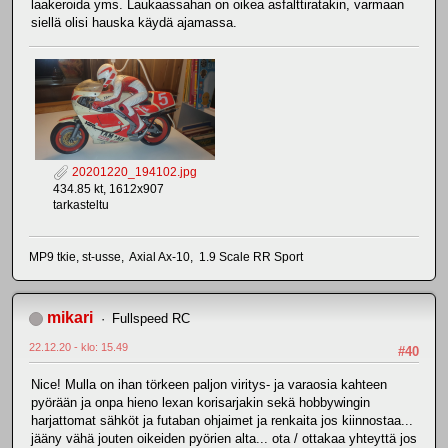
laakeroida yms. Laukaassahan on oikea asfalttiratakin, varmaan
siellä olisi hauska käydä ajamassa.
20201220_194102.jpg
434.85 kt, 1612x907
tarkasteltu
MP9 tkie, st-usse, Axial Ax-10, 1.9 Scale RR Sport
mikari
Fullspeed RC
22.12.20 - klo: 15.49
#40
Nice! Mulla on ihan törkeen paljon viritys- ja varaosia kahteen
pyörään ja onpa hieno lexan korisarjakin sekä hobbywingin
harjattomat sähköt ja futaban ohjaimet ja renkaita jos kiinnostaa...
jääny vähä jouten oikeiden pyörien alta... ota / ottakaa yhteyttä jos