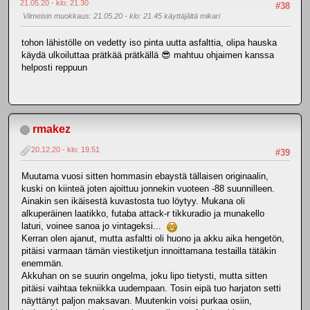
21.05.20 - klo: 21.30
#38
Viimeisin muokkaus
: 21.05.20 - klo: 21.45 käyttäjältä mikari
tohon lähistölle on vedetty iso pinta uutta asfalttia, olipa hauska
käydä ulkoiluttaa prätkää prätkällä 😎 mahtuu ohjaimen kanssa
helposti reppuun
rmakez
20.12.20 - klo: 19.51
#39
Muutama vuosi sitten hommasin ebaystä tällaisen originaalin,
kuski on kiinteä joten ajoittuu jonnekin vuoteen -88 suunnilleen.
Ainakin sen ikäisestä kuvastosta tuo löytyy. Mukana oli
alkuperäinen laatikko, futaba attack-r tikkuradio ja munakello
laturi, voinee sanoa jo vintageksi...
Kerran olen ajanut, mutta asfaltti oli huono ja akku aika hengetön,
pitäisi varmaan tämän viestiketjun innoittamana testailla tätäkin
enemmän.
Akkuhan on se suurin ongelma, joku lipo tietysti, mutta sitten
pitäisi vaihtaa tekniikka uudempaan. Tosin eipä tuo harjaton setti
näyttänyt paljon maksavan. Muutenkin voisi purkaa osiin,