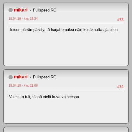
mikari
Fullspeed RC
19.04.18 - klo: 15.34
#33
Toisen pärrän päivitystä harjattomaksi näin kesäkautta ajatellen.
mikari
Fullspeed RC
19.04.18 - klo: 21.06
#34
Valmista tuli, tässä vielä kuva vaiheessa