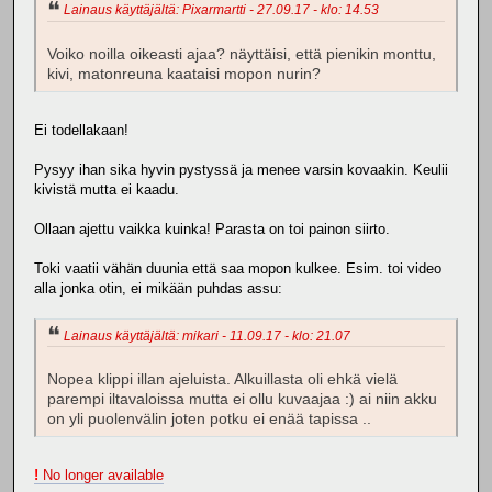
Lainaus käyttäjältä: Pixarmartti - 27.09.17 - klo: 14.53
Voiko noilla oikeasti ajaa? näyttäisi, että pienikin monttu,
kivi, matonreuna kaataisi mopon nurin?
Ei todellakaan!
Pysyy ihan sika hyvin pystyssä ja menee varsin kovaakin. Keulii
kivistä mutta ei kaadu.
Ollaan ajettu vaikka kuinka! Parasta on toi painon siirto.
Toki vaatii vähän duunia että saa mopon kulkee. Esim. toi video
alla jonka otin, ei mikään puhdas assu:
Lainaus käyttäjältä: mikari - 11.09.17 - klo: 21.07
Nopea klippi illan ajeluista. Alkuillasta oli ehkä vielä
parempi iltavaloissa mutta ei ollu kuvaajaa :) ai niin akku
on yli puolenvälin joten potku ei enää tapissa ..
!
No longer available