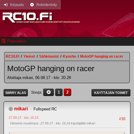
Kirjaudu
Rekisteröidy
Päävalikko
RC10.FI
/
Yleiset
/
Sähköautot
/
Kyosho
/
MotoGP hanging on racer
MotoGP hanging on racer
Aloittaja mikari, 06.08.17 - klo: 20.28
1
2
Sivuja
SIIRRY ALAS
KÄYTTÄJÄN TOIMET
mikari
Fullspeed RC
27.09.17 - klo: 16.13
#30
Viimeisin muokkaus
: 27.09.17 - klo: 16.16 käyttäjältä mikari