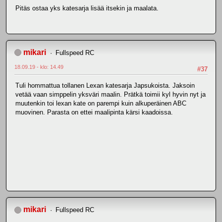
Pitäs ostaa yks katesarja lisää itsekin ja maalata.
mikari
Fullspeed RC
18.09.19 - klo: 14.49
#37
Tuli hommattua tollanen Lexan katesarja Japsukoista. Jaksoin
vetää vaan simppelin yksväri maalin. Prätkä toimii kyl hyvin nyt ja
muutenkin toi lexan kate on parempi kuin alkuperäinen ABC
muovinen. Parasta on ettei maalipinta kärsi kaadoissa.
mikari
Fullspeed RC