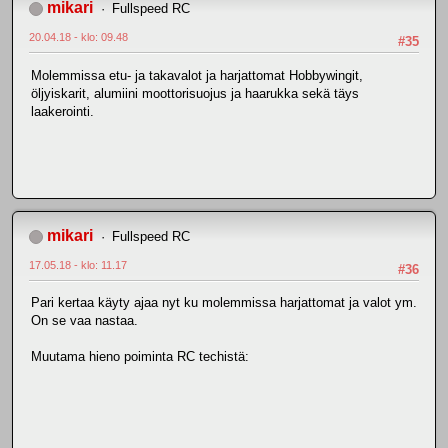
mikari
Fullspeed RC
20.04.18 - klo: 09.48
#35
Molemmissa etu- ja takavalot ja harjattomat Hobbywingit,
öljyiskarit, alumiini moottorisuojus ja haarukka sekä täys
laakerointi.
mikari
Fullspeed RC
17.05.18 - klo: 11.17
#36
Pari kertaa käyty ajaa nyt ku molemmissa harjattomat ja valot ym.
On se vaa nastaa.
Muutama hieno poiminta RC techistä: