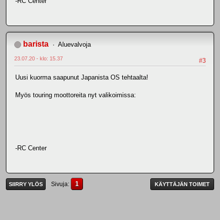
-RC Center
barista
Aluevalvoja
23.07.20 - klo: 15.37
#3
Uusi kuorma saapunut Japanista OS tehtaalta!
Myös touring moottoreita nyt valikoimissa:
-RC Center
1
Sivuja
SIIRRY YLÖS
KÄYTTÄJÄN TOIMET