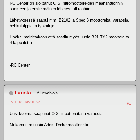
RC Center on aloittanut O.S. nitromoottoreiden maahantuonnin
suomeen ja ensimmäinen lähetys tuli tänään.
Lähetyksessä saapui mm: B2102 ja Spec 3 moottoreita, varaosia,
hehkutulppia ja työkaluja.
Lisäksi mainittakoon että saatiin myös uusia B21 TY2 moottoreita
4 kappaletta.
-RC Center
barista
Aluevalvoja
15.05.18 - klo: 10.52
#1
Uusi kuorma saapunut O.S. moottoreita ja varaosia.
Mukana mm uusia Adam Drake moottoreita: