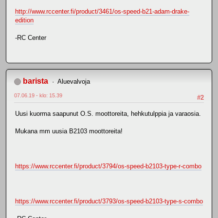
http://www.rccenter.fi/product/3461/os-speed-b21-adam-drake-
edition
-RC Center
barista
Aluevalvoja
07.06.19 - klo: 15.39
#2
Uusi kuorma saapunut O.S. moottoreita, hehkutulppia ja varaosia.
Mukana mm uusia B2103 moottoreita!
https://www.rccenter.fi/product/3794/os-speed-b2103-type-r-combo
https://www.rccenter.fi/product/3793/os-speed-b2103-type-s-combo