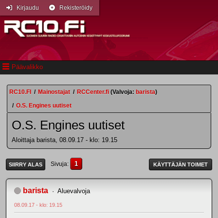
Kirjaudu
Rekisteröidy
Päävalikko
RC10.FI
/
Mainostajat
/
RCCenter.fi
(Valvoja:
barista
)
/
O.S. Engines uutiset
O.S. Engines uutiset
Aloittaja barista, 08.09.17 - klo: 19.15
1
Sivuja
SIIRRY ALAS
KÄYTTÄJÄN TOIMET
barista
Aluevalvoja
08.09.17 - klo: 19.15