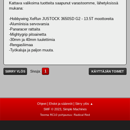
Kattava valikoima tuotteita saapunut varastoomme, lähetyksissä
mukana:
-Hobbywing XeRun JUSTOCK 3650SD G2 - 13.5T moottoreita
-Alumiinisia servovarsia
-Panaracer rattaita
-Mightygrip pitoainetta
-30mm ja 40mm tuulettimia
-Rengasliimaa
-Työkaluja ja paljon muuta.
1
Sivuja
SIIRRY YLÖS
KÄYTTÄJÄN TOIMET
|
|
Ohjeet
Ehdot ja säännöt
Siirry ylös ▲
,
SMF © 2023
Simple Machines
Teema RC10 pohjautuu:
Radical Red