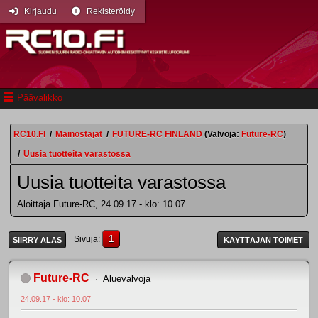
Kirjaudu
Rekisteröidy
Päävalikko
RC10.FI
/
Mainostajat
/
FUTURE-RC FINLAND
(Valvoja:
Future-RC
)
/
Uusia tuotteita varastossa
Uusia tuotteita varastossa
Aloittaja Future-RC, 24.09.17 - klo: 10.07
1
Sivuja
SIIRRY ALAS
KÄYTTÄJÄN TOIMET
Future-RC
Aluevalvoja
24.09.17 - klo: 10.07