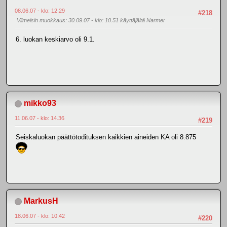
08.06.07 - klo: 12.29
#218
Viimeisin muokkaus
: 30.09.07 - klo: 10.51 käyttäjältä Narmer
6. luokan keskiarvo oli 9.1.
mikko93
11.06.07 - klo: 14.36
#219
Seiskaluokan päättötodituksen kaikkien aineiden KA oli 8.875
MarkusH
18.06.07 - klo: 10.42
#220