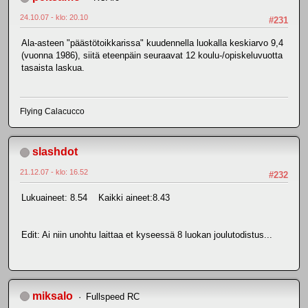
24.10.07 - klo: 20.10
#231
Ala-asteen "päästötoikkarissa" kuudennella luokalla keskiarvo 9,4
(vuonna 1986), siitä eteenpäin seuraavat 12 koulu-/opiskeluvuotta
tasaista laskua.
Flying Calacucco
slashdot
21.12.07 - klo: 16.52
#232
Lukuaineet: 8.54 Kaikki aineet:8.43
Edit: Ai niin unohtu laittaa et kyseessä 8 luokan joulutodistus...
miksalo
Fullspeed RC