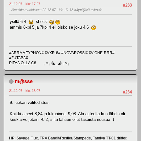
21.12.07 - klo: 17.27
#233
Viimeisin muokkaus
: 22.12.07 - klo: 11.18 käyttäjältä miksalo
ysillä 6.4
:shock:
ammis 8kpl 5 ja 7kpl 4 eli oisko se joku 4,6
#ARRMA TYPHON# #VXR-8# #NOVAROSSI# #V-ONE-RRR#
#FUTABA#
PITÄÄ OLLA C8 ┌∩┐(◣_◢)┌∩┐
m@sse
21.12.07 - klo: 18.07
#234
9. luokan välitodistus:
Kaikki aineet 8,84 ja lukuaineet 9,08. Ala-asteelta kun lähdin oli
keskiarvo jotain ~8.2, siitä lähtien ollut tasaista nousua :)
HPI Savage Flux, TRX Bandit/Rustler/Stampede, Tamiya TT-01 drifter.