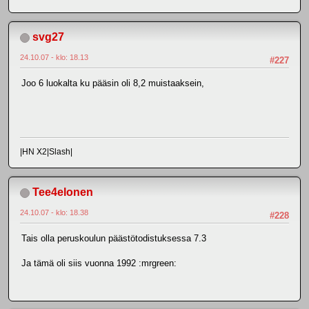
svg27
24.10.07 - klo: 18.13
#227
Joo 6 luokalta ku pääsin oli 8,2 muistaaksein,
|HN X2|Slash|
Tee4elonen
24.10.07 - klo: 18.38
#228
Tais olla peruskoulun päästötodistuksessa 7.3
Ja tämä oli siis vuonna 1992 :mrgreen: