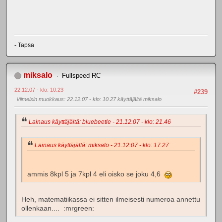
- Tapsa
miksalo
Fullspeed RC
22.12.07 - klo: 10.23
#239
Viimeisin muokkaus
: 22.12.07 - klo: 10.27 käyttäjältä miksalo
Lainaus käyttäjältä: bluebeetle - 21.12.07 - klo: 21.46
Lainaus käyttäjältä: miksalo - 21.12.07 - klo: 17.27
ammis 8kpl 5 ja 7kpl 4 eli oisko se joku 4,6
Heh, matematiikassa ei sitten ilmeisesti numeroa annettu
ollenkaan.... :mrgreen: