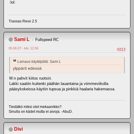
:lol:
Traxxas Revo 2.5
Sami L
Fullspeed RC
05.06.07 - klo: 12.56
#213
Lainaus käyttäjältä: Sami L
ylppärit edessä
M:n pahvit kiitos ruotsin.
Lakki saatiin kuitenki päähän lauantaina ja viimmeviikolla
pääsykokeissa käytiin tupsua ja pinkkiä haalaria hakemassa.
Tiedätkö miksi olet mekaanikko?
Sinulla on kädet mutta ei aivoja. -AbuD.
Divi