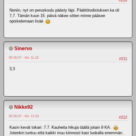
#210
Noniin, nyt on peruskoulu päästy läpi. Päättötodistuksen ka oli
7,7. Tämän kuun 15. päivä näkee sitten minne pääsee
opiskelemaan lisää
Sinervo
05.06.07 - klo: 11.10
#211
3,3
Nikke92
05.06.07 - klo: 12.50
#212
Kasin kevät tokari: 7.7. Kauheita hikuja täällä jotain 9 KA.
Jotenkin tuntuu että kaikki muu kiinnosti kasi luokalla enemmän..