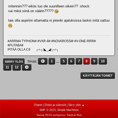
mitenniin??? eikös tuo ole suunilleen oikein?? :shock:
vai mikä siinä on väärin?????
tais olla aspiriini ottamatta ni jotenki ajatuksissa laskin mitä sattuu
#ARRMA TYPHON# #VXR-8# #NOVAROSSI# #V-ONE-RRR#
#FUTABA#
PITÄÄ OLLA C8 ┌∩┐(◣_◢)┌∩┐
1
...
5
6
7
8
9
10
Sivuja
SIIRRY YLÖS
11
12
KÄYTTÄJÄN TOIMET
|
|
Ohjeet
Ehdot ja säännöt
Siirry ylös ▲
,
SMF © 2023
Simple Machines
Teema RC10 pohjautuu:
Radical Red