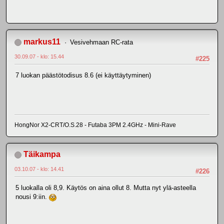
markus11
Vesivehmaan RC-rata
30.09.07 - klo: 15.44
#225
7 luokan päästötodisus 8.6 (ei käyttäytyminen)
HongNor X2-CRT/O.S.28 - Futaba 3PM 2.4GHz - Mini-Rave
Täikampa
03.10.07 - klo: 14.41
#226
5 luokalla oli 8,9. Käytös on aina ollut 8. Mutta nyt ylä-asteella
nousi 9:iin.