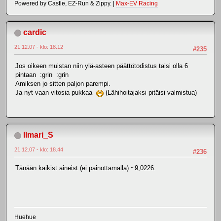
Powered by Castle, EZ-Run & Zippy. |
Max-EV Racing
cardic
21.12.07 - klo: 18.12
#235
Jos oikeen muistan niin ylä-asteen päättötodistus taisi olla 6
pintaan :grin :grin
Amiksen jo sitten paljon parempi.
Ja nyt vaan vitosia pukkaa
(Lähihoitajaksi pitäisi valmistua)
Ilmari_S
21.12.07 - klo: 18.44
#236
Tänään kaikist aineist (ei painottamalla) ~9,0226.
Huehue