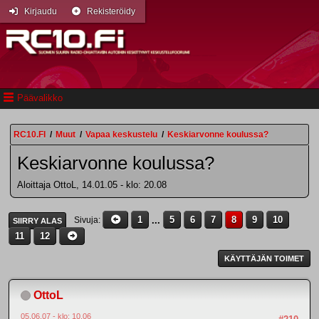
Kirjaudu
Rekisteröidy
Päävalikko
RC10.FI
/
Muut
/
Vapaa keskustelu
/
Keskiarvonne koulussa?
Keskiarvonne koulussa?
Aloittaja OttoL, 14.01.05 - klo: 20.08
1
...
5
6
7
8
9
10
Sivuja
SIIRRY ALAS
11
12
KÄYTTÄJÄN TOIMET
OttoL
05.06.07 - klo: 10.06