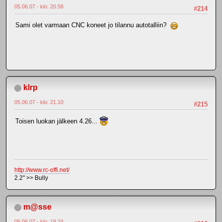
05.06.07 - klo: 20.58
#214
Sami olet varmaan CNC koneet jo tilannu autotalliin?
klrp
05.06.07 - klo: 21.10
#215
Toisen luokan jälkeen 4.26...
http://www.rc-offi.net/
2.2" >> Bully
m@sse
06.06.07 - klo: 19.24