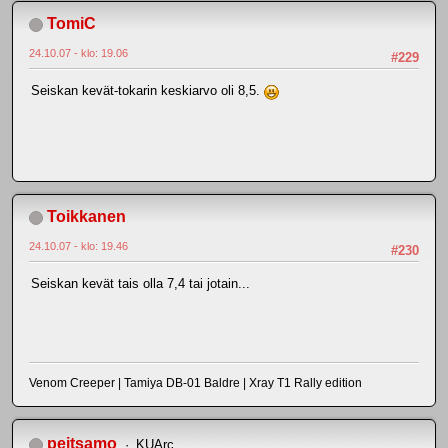
TomiC
24.10.07 - klo: 19.06
#229
Seiskan kevät-tokarin keskiarvo oli 8,5.
Toikkanen
24.10.07 - klo: 19.46
#230
Seiskan kevät tais olla 7,4 tai jotain...
Venom Creeper | Tamiya DB-01 Baldre | Xray T1 Rally edition
peitsamo
KUArc