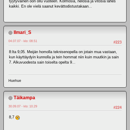
tyytyväinen oon ollu vuoteen. Kolmosia, nelosia ja vitosia lähes
kaikki. En ole vielä saanut kevättodistustakaan...
Ilmari_S
04.07.07 - klo: 08.51
#223
8:lta 9,05. Meijän homolla teknisenopella on jotain mua vastaan,
kun käyttäydyin kunnolla ja tein hommat niin kuin muutkin ja sain
7. Alkuvuodesta sain toiselta opelta 9...
Huehue
Täikampa
30.09.07 - klo: 10.29
#224
8,7