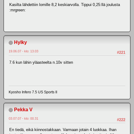
Kasilta lähdettiin lomille 8,2 keskiarvolla. Tippui 0,25:llä joulusta
:mrgreen:
Hylky
19.06.07 - klo: 13.03
#221
7.6 kun lähin yläasteelta n.10v sitten
Kyosho Infero 7.5 US Sports II
Pekka V
03.07.07 - klo: 00.31
#222
En tiedä, eikä kiinnostakkaan. Varmaan jotain 4 luokkaa. Ihan