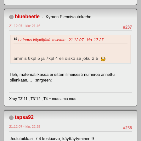
bluebeetle
Kymen Pienoisautokerho
21.12.07 - klo: 21.46
#237
Lainaus käyttäjältä: miksalo - 21.12.07 - klo: 17.27
ammis 8kpl 5 ja 7kpl 4 eli oisko se joku 2,6
Heh, matematiikassa ei sitten ilmeisesti numeroa annettu
ollenkaan.... :mrgreen:
Xray T3´11 , T3´12 , T4 + muutama muu
tapsa92
21.12.07 - klo: 22.25
#238
Joulutoikkari: 7.4 keskiarvo, käyttäytyminen 9 .