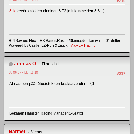
#216
8.lk
kevät kaikkien aineiden 8.72 ja lukuaineiden 8.8. :)
HPI Savage Flux, TRX Bandit/Rustler/Stampede, Tamiya TT-01 drifter.
Powered by Castle, EZ-Run & Zippy. |
Max-EV Racing
Joonas.O
Tiim Lahti
08.06.07 - klo: 11.10
#217
Ala-asteen päättötodistuksen keskiarvo oli n. 9,3.
|Sekanen Hamsteri Racing Manager|S-Grafix|
Narmer
Vieras