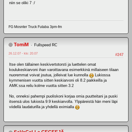
niin se oliki 7 :/
FG Mosnter Truck Futaba 3pm-fm
TomiM
Fullspeed RC
26.12.07 - klo: 20.07
#247
Itse olen tällainen keskivertotorsti ja luettelen omat
koulukeskiarvoni ihan varoittavana esimerkkinä millaiseen tilaan
nuoremmat voivat joutua, jolleivat lue kunnolla
Lukiossa
kymmenisen vuotta sitten keskiarvoni oli 8.2 paikkeilla ja
AMK:ssa reilu kolme vuotta sitten 3.2
No, onneksi pahempi puoliskoni korjaa omia puutteitani ja puski
itsensä ulos lukiosta 9.9 keskiarvolla. Ylppäreistä hän meni läpi
viidellä laudaturilla ja yhdellä eximialla