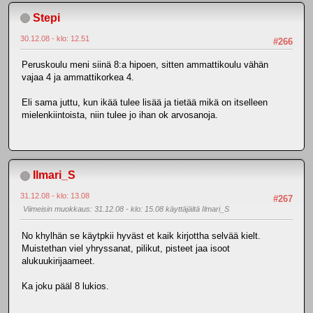
Stepi
30.12.08 - klo: 12.51
#266
Peruskoulu meni siinä 8:a hipoen, sitten ammattikoulu vähän
vajaa 4 ja ammattikorkea 4.
Eli sama juttu, kun ikää tulee lisää ja tietää mikä on itselleen
mielenkiintoista, niin tulee jo ihan ok arvosanoja.
Ilmari_S
31.12.08 - klo: 13.08
#267
Viimeisin muokkaus
: 31.12.08 - klo: 15.08 käyttäjältä Ilmari_S
No khylhän se käytpkii hyväst et kaik kirjottha selvää kielt.
Muistethan viel yhryssanat, pilikut, pisteet jaa isoot
alukuukirijaameet.
Ka joku pääl 8 lukios.