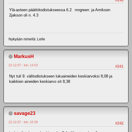
#240
Ylä-asteen päättötodistukseessa 6.2 :mrgreen: ja Amiksen
2jakson oli n. 4.3
Nykyään nimellä: Lelle
MarkusH
22.12.07 - klo: 14.53
#241
Nyt tuli 9. välitodistukseen lukuaineiden keskiarvoksi 8,08 ja
kaikkien aineiden keskiarvo sit 8,38
savage23
22.12.07 - klo: 15.39
#242