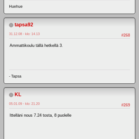
Huehue
tapsa92
31.12.08 - klo: 14.13
#268
Ammattikoulu tällä hetkellä 3.
- Tapsa
KL
05.01.09 - klo: 21.20
#269
Ittelläni nous 7.24 tosta, 8 puolelle