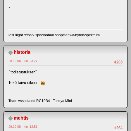
.
losi 8ight rtr/os v-spec/hobao shop/sanwa/byron/spektrum
historia
28.12.08 - klo: 23.27
#263
"todistustuksen"
Eikö taivu oikeen
Team Associated RC10B4 - Tamiya Mini
mehtis
29.12.08 - klo: 12.51
#264