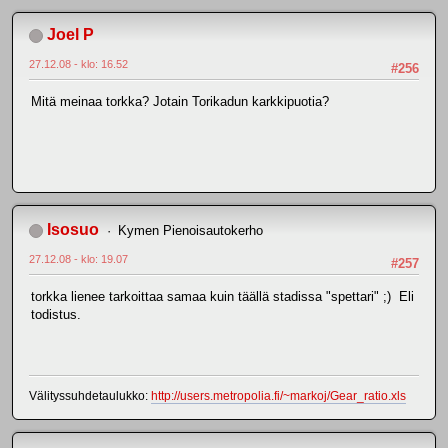
Joel P
27.12.08 - klo: 16.52
#256
Mitä meinaa torkka? Jotain Torikadun karkkipuotia?
Isosuo
Kymen Pienoisautokerho
27.12.08 - klo: 19.07
#257
torkka lienee tarkoittaa samaa kuin täällä stadissa "spettari" ;) Eli
todistus.
Välityssuhdetaulukko:
http://users.metropolia.fi/~markoj/Gear_ratio.xls