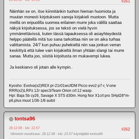
#261
Näinhän se on, itse kiinnitänkin tuohon hieman huomiota ja
muutan monesti kirjotukseni sanoja kirjakieli muotoon. Mutta
meillä on eripuolilla suomea erilainen murre joka välillä saattaa
näkyä kirjoituksessa, jos se teksti on vielä hyvin
ymmärrettävissä, kuten tässä tapauksessa oli asiayhteydestä
helppo päätellä mitä tuo sana tarkoittaa niin se on aika turhaa
valittamista. 24/7 kun puhuu puhekieltä niin saa jonkun verran
keskittyä että tulee vain kirjakieltä ilman yhtään slangi tai murre
sanaa. Mutta joo, siistiä kirjoitusta on mukavempi lukea.
Ja keskiarvo oli jotain alle kympin..
Kyosho: Evolva(x2)REX pr-21r01wc/IDM Picco evo2 p7-r, V-one
RRR(x2)LRPz.12r spec3/Team Orion crf.12 wasp.
Hpi: Baja 5b cy26, Savage X STS d30m. Hong Nor X1crt pro SHpt28*m-
p6,plus muut 1/36-1/8 autot
tontsa96
28.12.08 - klo: 22.57
#262
Viimeisin muokkaus
: 28.12.08 - klo: 23.57 käyttäjältä tontsa96