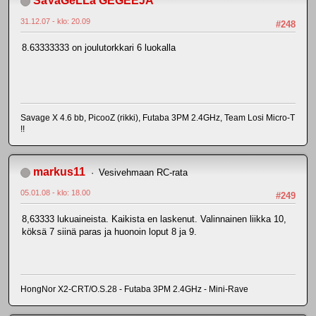
SaVaGeLLa GEGEEJÄ
31.12.07 - klo: 20.09
#248
8.63333333 on joulutorkkari 6 luokalla
Savage X 4.6 bb, PicooZ (rikki), Futaba 3PM 2.4GHz, Team Losi Micro-T
!!
markus11
Vesivehmaan RC-rata
05.01.08 - klo: 18.00
#249
8,63333 lukuaineista. Kaikista en laskenut. Valinnainen liikka 10,
köksä 7 siinä paras ja huonoin loput 8 ja 9.
HongNor X2-CRT/O.S.28 - Futaba 3PM 2.4GHz - Mini-Rave