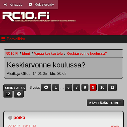
Kirjaudu
Rekisteröidy
Päävalikko
RC10.FI
/
Muut
/
Vapaa keskustelu
/
Keskiarvonne koulussa?
Keskiarvonne koulussa?
Aloittaja OttoL, 14.01.05 - klo: 20.08
1
...
6
7
8
9
10
11
Sivuja
SIIRRY ALAS
12
KÄYTTÄJÄN TOIMET
poika
22.12.07 - klo: 11.13