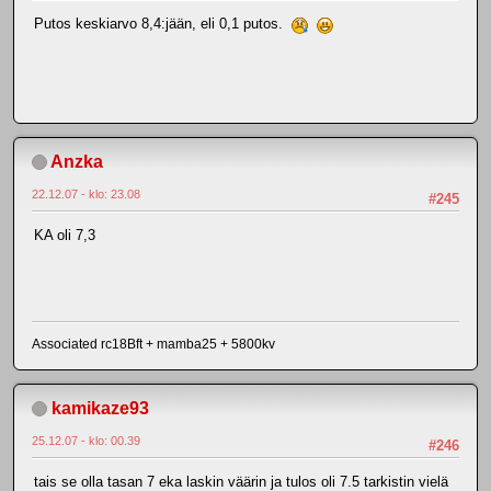
Putos keskiarvo 8,4:jään, eli 0,1 putos.
Anzka
22.12.07 - klo: 23.08
#245
KA oli 7,3
Associated rc18Bft + mamba25 + 5800kv
kamikaze93
25.12.07 - klo: 00.39
#246
tais se olla tasan 7 eka laskin väärin ja tulos oli 7.5 tarkistin vielä