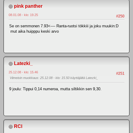
pink panther
08.01.08 - klo: 19.25
#250
Se on semmonen 7.93<---- Ranta-ruotsi tökkiii ja joku muukin:D
mut aika huipppu keski arvo
Latezki_
25.12.08 - klo: 15.46
#251
Viimeisin muokkaus
: 25.12.08 - klo: 15.50 käyttäjältä Latezki_
9 joulu: Tippui 0,14 numeroa, mutta siltikkin sen 9,30.
RCl