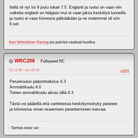
Itellä oli nyt toi 9 joulu tokari 7.5. Englanti ja ruotsi on vaan niin
vaikeita englanti on helppoo mut ei vaan jaksa keskittyä tunneilla
ja ruotsi ei vaan kiinnosta pätkääkään ja ne molemmat oli siin
6:set.
Kari Vehniäinen Racing
jos pyöräsi vaativat huoltoa
WRC206
Fullspeed RC
30.12.08 - klo: 09.10
#265
Peruskoulun päästötodistus 6.3
Ammattikoulu 4.0
Toinen ammattikoulu aikuis iällä 4.3
Tästä voi päätellä että vanhetessa keskittymiskyky paranee
ja kiinnostus oman osaamisen parantamiseen kasvaa.
- Tamiya solar car -