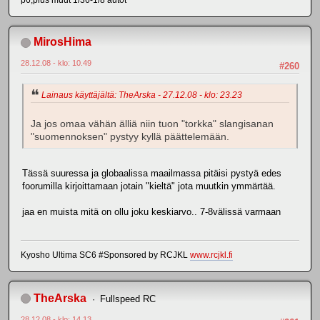
p6,plus muut 1/36-1/8 autot
MirosHima
28.12.08 - klo: 10.49
#260
Lainaus käyttäjältä: TheArska - 27.12.08 - klo: 23.23
Ja jos omaa vähän älliä niin tuon "torkka" slangisanan
"suomennoksen" pystyy kyllä päättelemään.
Tässä suuressa ja globaalissa maailmassa pitäisi pystyä edes
foorumilla kirjoittamaan jotain "kieltä" jota muutkin ymmärtää.
jaa en muista mitä on ollu joku keskiarvo.. 7-8välissä varmaan
Kyosho Ultima SC6 #Sponsored by RCJKL
www.rcjkl.fi
TheArska
Fullspeed RC
28.12.08 - klo: 14.13