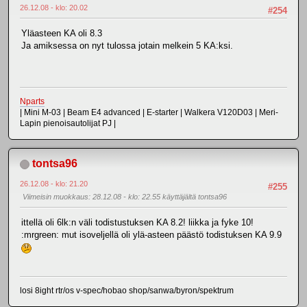
26.12.08 - klo: 20.02
#254
Yläasteen KA oli 8.3
Ja amiksessa on nyt tulossa jotain melkein 5 KA:ksi.
Nparts
| Mini M-03 | Beam E4 advanced | E-starter | Walkera V120D03 | Meri-
Lapin pienoisautolijat PJ |
tontsa96
26.12.08 - klo: 21.20
#255
Viimeisin muokkaus
: 28.12.08 - klo: 22.55 käyttäjältä tontsa96
ittellä oli 6lk:n väli todistustuksen KA 8.2! liikka ja fyke 10!
:mrgreen: mut isoveljellä oli ylä-asteen päästö todistuksen KA 9.9
losi 8ight rtr/os v-spec/hobao shop/sanwa/byron/spektrum