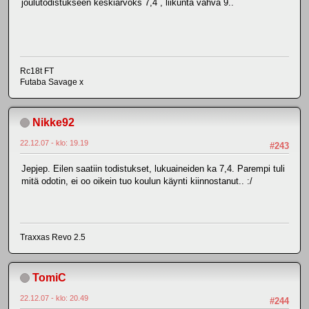
joulutodistukseen keskiarvoks 7,4 , liikunta vahva 9..
Rc18t FT
Futaba Savage x
Nikke92
22.12.07 - klo: 19.19
#243
Jepjep. Eilen saatiin todistukset, lukuaineiden ka 7,4. Parempi tuli
mitä odotin, ei oo oikein tuo koulun käynti kiinnostanut.. :/
Traxxas Revo 2.5
TomiC
22.12.07 - klo: 20.49
#244