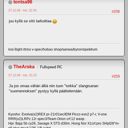
tontsa96
27.12.08 - klo: 22.55
#258
juu kyllä se sitö tarkoittaa
losi 8ight rtr/os v-spec/hobao shop/sanwa/byron/spektrum
TheArska
Fullspeed RC
27.12.08 - klo: 23.23
#259
Ja jos omaa vähän älliä niin tuon "torkka" slangisanan
"suomennoksen" pystyy kyllä päättelemään.
Kyosho: Evolva(x2)REX pr-21r01wc/IDM Picco evo2 p7-r, V-one
RRR(x2)LRPz.12r spec3/Team Orion crf.12 wasp.
Hpi: Baja 5b cy26, Savage X STS d30m. Hong Nor X1crt pro SHpt28*m-