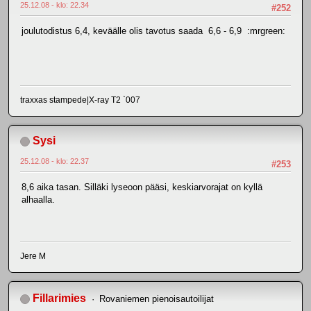
25.12.08 - klo: 22.34
#252
joulutodistus 6,4, keväälle olis tavotus saada 6,6 - 6,9 :mrgreen:
traxxas stampede|X-ray T2 `007
Sysi
25.12.08 - klo: 22.37
#253
8,6 aika tasan. Silläki lyseoon pääsi, keskiarvorajat on kyllä
alhaalla.
Jere M
Fillarimies
Rovaniemen pienoisautoilijat