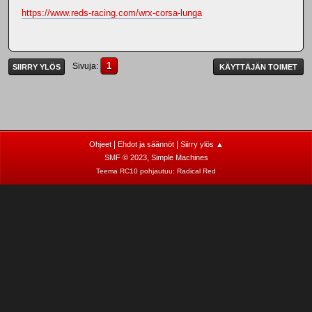
https://www.reds-racing.com/wrx-corsa-lunga
1
Sivuja
SIIRRY YLÖS
KÄYTTÄJÄN TOIMET
|
|
Ohjeet
Ehdot ja säännöt
Siirry ylös ▲
,
SMF © 2023
Simple Machines
Teema RC10 pohjautuu:
Radical Red