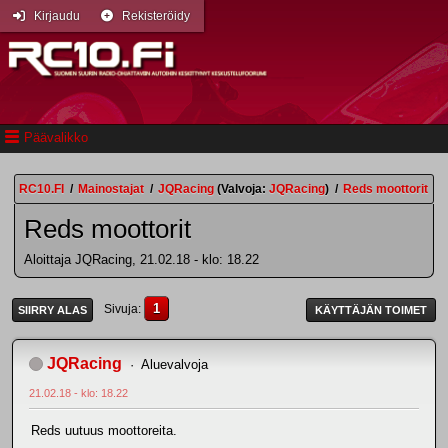
Kirjaudu
Rekisteröidy
Päävalikko
RC10.FI
/
Mainostajat
/
JQRacing
(Valvoja:
JQRacing
)
/
Reds moottorit
Reds moottorit
Aloittaja JQRacing, 21.02.18 - klo: 18.22
1
Sivuja
SIIRRY ALAS
KÄYTTÄJÄN TOIMET
JQRacing
Aluevalvoja
21.02.18 - klo: 18.22
Reds uutuus moottoreita.