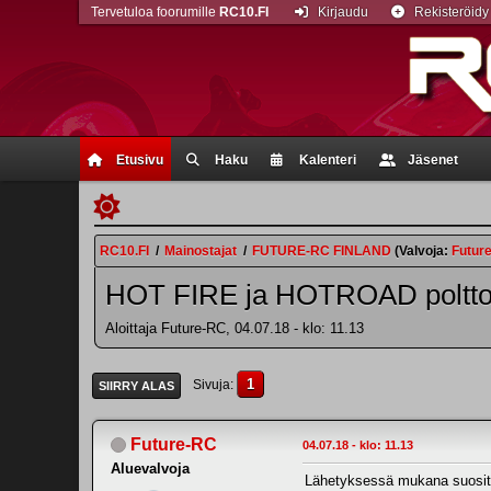
Tervetuloa foorumille
RC10.FI
Kirjaudu
Rekisteröidy
Etusivu
Haku
Kalenteri
Jäsenet
RC10.FI
/
Mainostajat
/
FUTURE-RC FINLAND
(Valvoja:
Futur
HOT FIRE ja HOTROAD polttoa
Aloittaja Future-RC, 04.07.18 - klo: 11.13
1
Sivuja
SIIRRY ALAS
Future-RC
04.07.18 - klo: 11.13
Aluevalvoja
Lähetyksessä mukana suosittu