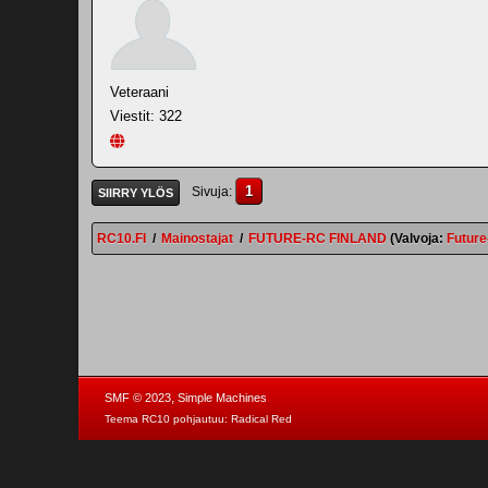
Veteraani
Viestit: 322
1
Sivuja
SIIRRY YLÖS
RC10.FI
/
Mainostajat
/
FUTURE-RC FINLAND
(Valvoja:
Futur
,
SMF © 2023
Simple Machines
Teema RC10 pohjautuu:
Radical Red