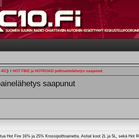
e-RC
)
/
HOT FIRE ja HOTROAD polttoainelähetys saapunut
inelähetys saapunut
a Hot Fire 16% ja 25% Krossipolttoainetta. Astiat koot 2L ja 5L, sekä Hot 