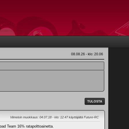
08.08.26 - klo: 20.06
TULOSTA
Viimeisin muokkaus
: 04.07.18 - klo: 12.47 käyttäjältä Future-RC
Road Team 16% ratapolttoainetta.