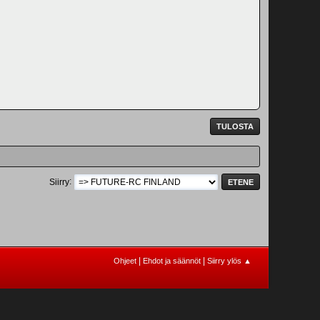
TULOSTA
Siirry
|
|
Ohjeet
Ehdot ja säännöt
Siirry ylös ▲