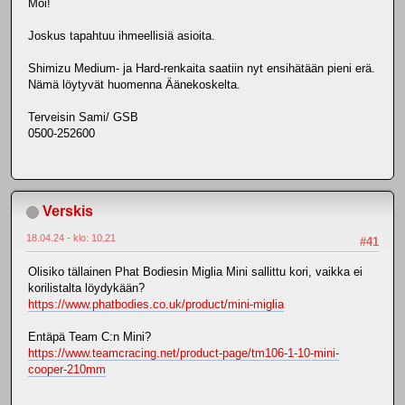
Moi!
Joskus tapahtuu ihmeellisiä asioita.
Shimizu Medium- ja Hard-renkaita saatiin nyt ensihätään pieni erä.
Nämä löytyvät huomenna Äänekoskelta.
Terveisin Sami/ GSB
0500-252600
Verskis
18.04.24 - klo: 10.21
#41
Olisiko tällainen Phat Bodiesin Miglia Mini sallittu kori, vaikka ei
korilistalta löydykään?
https://www.phatbodies.co.uk/product/mini-miglia
Entäpä Team C:n Mini?
https://www.teamcracing.net/product-page/tm106-1-10-mini-
cooper-210mm