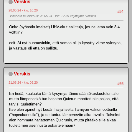
Verskis
28.05.24 - klo: 10.20
#54
Viimeisin muokkaus
: 28.05.24 - klo: 12.39 käyttäjältä Verskis
Onko (pyöreäkulmaiset) LiHV-akut sallittuja, jos ne lataa vain 8,4
volttiin?
edit: Ai nyt huomasinkin, että samaa oli jo kysytty viime syksynä,
ja vastaus oli että on sallittu.
Verskis
21.08.24 - klo: 09.20
#55
En tiedä, kuuluuko tämä kysymys tänne sääntökeskustelun alle,
mutta lämpeneekö tuo harjaton Quicrun-moottori niin paljon, että
tarvisi tuulettimen?
Itse olen ajanut nyt kesän harjallisella Tamiyan vakiomoottorilla
("hopeakannulla"), ja se tuntuu lämpenevän aika tavalla. Talveksi
aion hommata harjattoman Quicrunin, mutta pitääkö sille alkaa
tuulettimen asennusta askartelemaan?