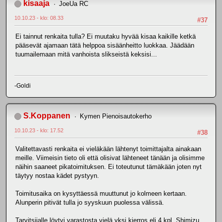
kisaaja
JoeUa RC
10.10.23 - klo: 08.33
#37
Ei tainnut renkaita tulla? Ei muutaku hyvää kisaa kaikille ketkä
pääsevät ajamaan tätä helppoa sisäänheitto luokkaa. Jäädään
tuumailemaan mitä vanhoista slikseistä keksisi...
-Goldi
S.Koppanen
Kymen Pienoisautokerho
10.10.23 - klo: 17.52
#38
Valitettavasti renkaita ei vieläkään lähtenyt toimittajalta ainakaan
meille. Viimeisin tieto oli että olisivat lähteneet tänään ja olisimme
näihin saaneet pikatoimituksen. Ei toteutunut tämäkään joten nyt
täytyy nostaa kädet pystyyn.
Toimitusaika on kysyttäessä muuttunut jo kolmeen kertaan.
Alunperin pitivät tulla jo syyskuun puolessa välissä.
Tarvitsijalle löytyi varastosta vielä yksi kierros eli 4 kpl. Shimizu