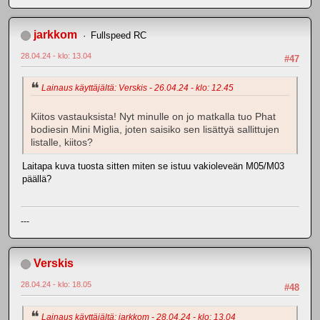
jarkkom
Fullspeed RC
28.04.24 - klo: 13.04
#47
Lainaus käyttäjältä: Verskis - 26.04.24 - klo: 12.45
Kiitos vastauksista! Nyt minulle on jo matkalla tuo Phat
bodiesin Mini Miglia, joten saisiko sen lisättyä sallittujen
listalle, kiitos?
Laitapa kuva tuosta sitten miten se istuu vakioleveän M05/M03
päällä?
---
Verskis
28.04.24 - klo: 18.05
#48
Lainaus käyttäjältä: jarkkom - 28.04.24 - klo: 13.04