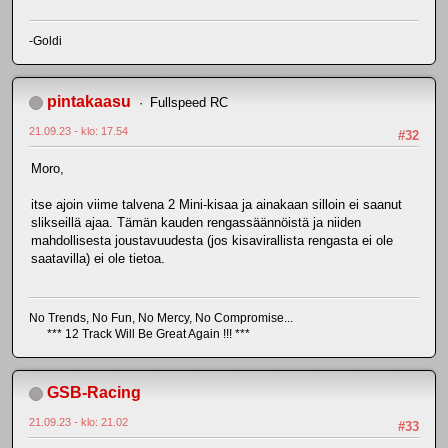
-Goldi
pintakaasu
Fullspeed RC
21.09.23 - klo: 17.54
#32
Moro,
itse ajoin viime talvena 2 Mini-kisaa ja ainakaan silloin ei saanut
slikseillä ajaa. Tämän kauden rengassäännöistä ja niiden
mahdollisesta joustavuudesta (jos kisavirallista rengasta ei ole
saatavilla) ei ole tietoa.
No Trends, No Fun, No Mercy, No Compromise...
*** 12 Track Will Be Great Again !!! ***
GSB-Racing
21.09.23 - klo: 21.02
#33