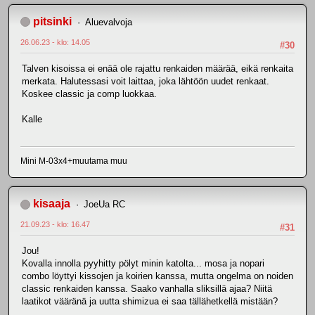
pitsinki
Aluevalvoja
26.06.23 - klo: 14.05
#30
Talven kisoissa ei enää ole rajattu renkaiden määrää, eikä renkaita
merkata. Halutessasi voit laittaa, joka lähtöön uudet renkaat.
Koskee classic ja comp luokkaa.
Kalle
Mini M-03x4+muutama muu
kisaaja
JoeUa RC
21.09.23 - klo: 16.47
#31
Jou!
Kovalla innolla pyyhitty pölyt minin katolta... mosa ja nopari
combo löyttyi kissojen ja koirien kanssa, mutta ongelma on noiden
classic renkaiden kanssa. Saako vanhalla sliksillä ajaa? Niitä
laatikot vääränä ja uutta shimizua ei saa tällähetkellä mistään?