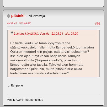
pitsinki
Aluevalvoja
21.08.24 - klo: 12.50
#56
Lainaus käyttäjältä: Verskis - 21.08.24 - klo: 09.20
En tiedä, kuuluuko tämä kysymys tänne
sääntökeskustelun alle, mutta lämpeneekö tuo harjaton
Quicrun-moottori niin paljon, että tarvisi tuulettimen?
Itse olen ajanut nyt kesän harjallisella Tamiyan
vakiomoottorilla ("hopeakannulla"), ja se tuntuu
lämpenevän aika tavalla. Talveksi aion hommata
harjattoman Quicrunin, mutta pitääkö sille alkaa
tuulettimen asennusta askartelemaan?
Ei lämpene
Mini M-03x4+muutama muu