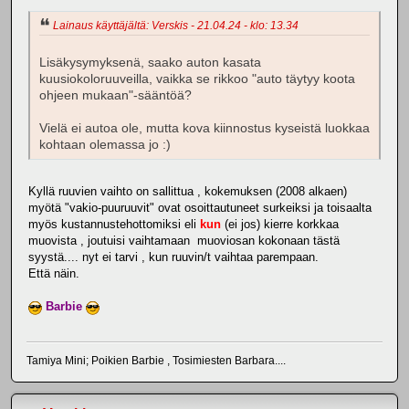
Lainaus käyttäjältä: Verskis - 21.04.24 - klo: 13.34
Lisäkysymyksenä, saako auton kasata
kuusiokoloruuveilla, vaikka se rikkoo "auto täytyy koota
ohjeen mukaan"-sääntöä?
Vielä ei autoa ole, mutta kova kiinnostus kyseistä luokkaa
kohtaan olemassa jo :)
Kyllä ruuvien vaihto on sallittua , kokemuksen (2008 alkaen)
myötä "vakio-puuruuvit" ovat osoittautuneet surkeiksi ja toisaalta
myös kustannustehottomiksi eli
kun
(ei jos) kierre korkkaa
muovista , joutuisi vaihtamaan muoviosan kokonaan tästä
syystä.... nyt ei tarvi , kun ruuvin/t vaihtaa parempaan.
Että näin.
Barbie
Tamiya Mini; Poikien Barbie , Tosimiesten Barbara....