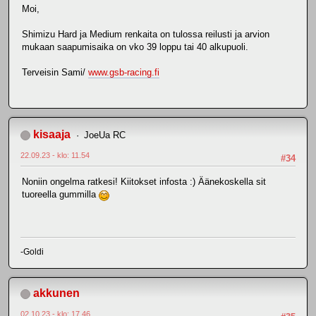
Moi,
Shimizu Hard ja Medium renkaita on tulossa reilusti ja arvion
mukaan saapumisaika on vko 39 loppu tai 40 alkupuoli.
Terveisin Sami/
www.gsb-racing.fi
kisaaja
JoeUa RC
22.09.23 - klo: 11.54
#34
Noniin ongelma ratkesi! Kiitokset infosta :) Äänekoskella sit
tuoreella gummilla
-Goldi
akkunen
02.10.23 - klo: 17.46