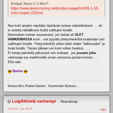
Entäpä Team C:n Mini?
https://www.teamcracing.net/product-page/tm106-1-10-
mini-cooper-210mm
Nuo korit ainakin näyttäisi täyttävän luokan sääntökriteerit .... eli
ei estettä nähdäkseni lisätä sallitujen listalle.
Hommahan menee seuraavasti; jos haluat eli
OLET
HANKKIMASSA
korin , voit pyytää yhteyshenkilöä lisäämään sen
sallittujen listalle. Yhteyshenkilö sitten tutkii niiden "laillisuuden" ja
lisää listalle. Tämän jälkeen voi korin sitten hankkia ......
Ei listoja päivitellä jatkuvasti sen mukaan , jos
jossain joku
valmistaja tuo markkinoille oman versionsa jostain korista .....
Että näin.
Barbie
Tamiya Mini; Poikien Barbie , Tosimiesten Barbara....
Luigi54/vielä vanhempi
Aluevalvoja
26.04.24 - klo: 08.45
#44