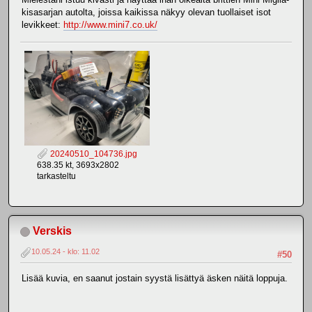
kisasarjan autolta, joissa kaikissa näkyy olevan tuollaiset isot
levikkeet:
http://www.mini7.co.uk/
20240510_104736.jpg
638.35 kt, 3693x2802
tarkasteltu
Verskis
10.05.24 - klo: 11.02
#50
Lisää kuvia, en saanut jostain syystä lisättyä äsken näitä loppuja.