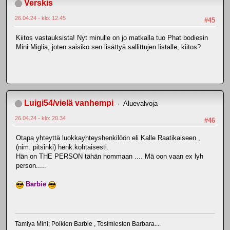
Verskis
26.04.24 - klo: 12.45
#45
Kiitos vastauksista! Nyt minulle on jo matkalla tuo Phat bodiesin
Mini Miglia, joten saisiko sen lisättyä sallittujen listalle, kiitos?
Luigi54/vielä vanhempi
Aluevalvoja
26.04.24 - klo: 20.34
#46
Otapa yhteyttä luokkayhteyshenkilöön eli Kalle Raatikaiseen ,
(nim. pitsinki) henk.kohtaisesti.
Hän on THE PERSON tähän hommaan .... Mä oon vaan ex lyh
person.....
Barbie
Tamiya Mini; Poikien Barbie , Tosimiesten Barbara....