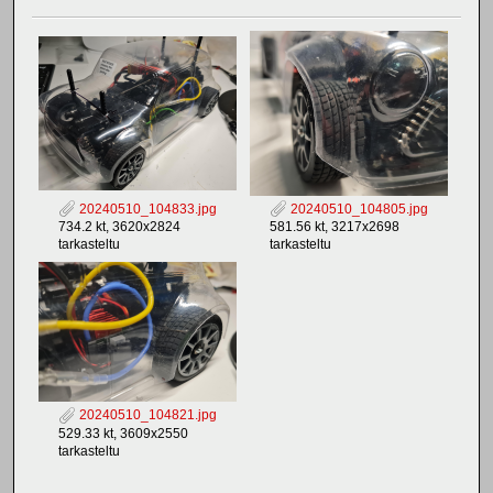
20240510_104833.jpg
20240510_104805.jpg
734.2 kt, 3620x2824
581.56 kt, 3217x2698
tarkasteltu
tarkasteltu
20240510_104821.jpg
529.33 kt, 3609x2550
tarkasteltu