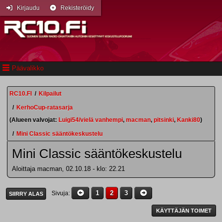
Kirjaudu
Rekisteröidy
Päävalikko
RC10.FI
/
Kilpailut
/
KerhoCup-ratasarja
(Alueen valvojat:
Luigi54/vielä vanhempi
,
macman
,
pitsinki
,
Kanki80
)
/
Mini Classic sääntökeskustelu
Mini Classic sääntökeskustelu
Aloittaja macman, 02.10.18 - klo: 22.21
1
2
3
Sivuja
SIIRRY ALAS
KÄYTTÄJÄN TOIMET