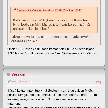
Lainaus käyttäjältä: Verskis - 26.04.24 - klo: 12.45
Kiitos vastauksista! Nyt minulle on jo matkalla tuo
Phat bodiesin Mini Miglia, joten saisiko sen lisättyä
sallittujen listalle, kiitos?
Laitapa kuva tuosta sitten miten se istuu vakioleveän
M05/M03 päällä?
Onnistuu, kunhan ensin saan kamat haltuuni, ja alustan läjään.
Tällä hetkellä mulla ei siis ole vielä mitään konkreettista käsissä.
Verskis
10.05.24 - klo: 11.01
#49
Tässä kuvia, miten tuo Phat Bodiesin kori istuu vakion M-05:n
päällä. Tamiyan vanteita minulla ei ole, kuvassa Cartenin +1mm
vanteet, leveys näillä noin 163mm renkaan ulkoreunasta
mitattuna.
Mielestäni istuu kivasti ja näyttää ihan oikealta brittien Mini Miglia-