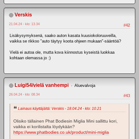
Verskis
21.04.24 - klo: 13.34
#42
Lisäkysymyksenä, saako auton kasata kuusiokoloruuveilla,
vaikka se rikkoo "auto täytyy koota ohjeen mukaan"-sääntöä?
Vielä ei autoa ole, mutta kova kiinnostus kyseistä luokkaa
kohtaan olemassa jo :)
Luigi54/vielä vanhempi
Aluevalvoja
26.04.24 - klo: 08.34
#43
Lainaus käyttäjältä: Verskis - 18.04.24 - klo: 10.21
Olisiko tällainen Phat Bodiesin Miglia Mini sallittu kori,
vaikka ei korilistalta löydykään?
https://www.phatbodies.co.uk/product/mini-miglia