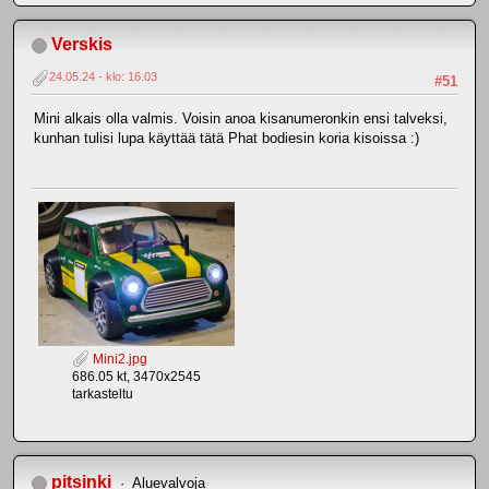
Verskis
24.05.24 - klo: 16.03
#51
Mini alkais olla valmis. Voisin anoa kisanumeronkin ensi talveksi,
kunhan tulisi lupa käyttää tätä Phat bodiesin koria kisoissa :)
Mini2.jpg
686.05 kt, 3470x2545
tarkasteltu
pitsinki
Aluevalvoja