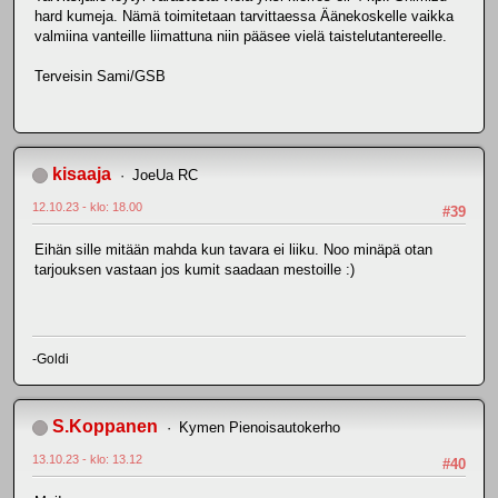
hard kumeja. Nämä toimitetaan tarvittaessa Äänekoskelle vaikka
valmiina vanteille liimattuna niin pääsee vielä taistelutantereelle.
Terveisin Sami/GSB
kisaaja
JoeUa RC
12.10.23 - klo: 18.00
#39
Eihän sille mitään mahda kun tavara ei liiku. Noo minäpä otan
tarjouksen vastaan jos kumit saadaan mestoille :)
-Goldi
S.Koppanen
Kymen Pienoisautokerho
13.10.23 - klo: 13.12
#40