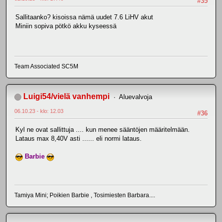
#35
Sallitaanko? kisoissa nämä uudet 7.6 LiHV akut
Miniin sopiva pötkö akku kyseessä
Team Associated SC5M
Luigi54/vielä vanhempi
Aluevalvoja
06.10.23 - klo: 12.03
#36
Kyl ne ovat sallittuja .... kun menee sääntöjen määritelmään.
Lataus max 8,40V asti ...... eli normi lataus.
Barbie
Tamiya Mini; Poikien Barbie , Tosimiesten Barbara....