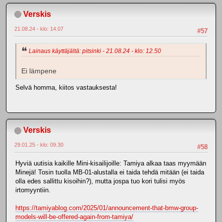
Verskis
21.08.24 - klo: 14.07
#57
Lainaus käyttäjältä: pitsinki - 21.08.24 - klo: 12.50
Ei lämpene
Selvä homma, kiitos vastauksesta!
Verskis
29.01.25 - klo: 09.30
#58
Hyviä uutisia kaikille Mini-kisailijoille: Tamiya alkaa taas myymään
Minejä! Tosin tuolla MB-01-alustalla ei taida tehdä mitään (ei taida
olla edes sallittu kisoihin?), mutta jospa tuo kori tulisi myös
irtomyyntiin.
https://tamiyablog.com/2025/01/announcement-that-bmw-group-
models-will-be-offered-again-from-tamiya/