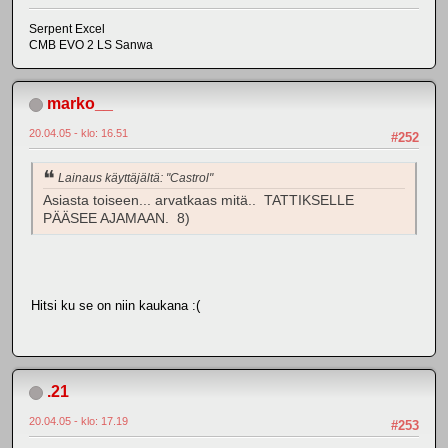
Serpent Excel
CMB EVO 2 LS Sanwa
marko__
20.04.05 - klo: 16.51
#252
Lainaus käyttäjältä: "Castrol"
Asiasta toiseen... arvatkaas mitä.. TATTIKSELLE
PÄÄSEE AJAMAAN. 8)
Hitsi ku se on niin kaukana :(
.21
20.04.05 - klo: 17.19
#253