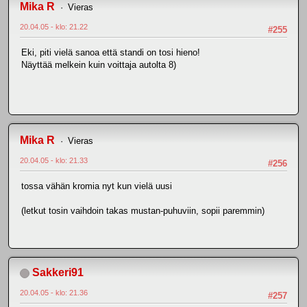
Mika R
Vieras
20.04.05 - klo: 21.22
#255
Eki, piti vielä sanoa että standi on tosi hieno!
Näyttää melkein kuin voittaja autolta 8)
Mika R
Vieras
20.04.05 - klo: 21.33
#256
tossa vähän kromia nyt kun vielä uusi
(letkut tosin vaihdoin takas mustan-puhuviin, sopii paremmin)
Sakkeri91
20.04.05 - klo: 21.36
#257