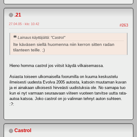
.21
27.04.05 - klo: 10.42
#263
Lainaus käyttäjältä: "Castrol"
Ite käväsen siellä huomenna niin kerron sitten radan
tilanteen teille. ;)
Hieno homma castrol jos viitsit käydä vilkaisemassa.
Asiasta toiseen ulkomaisella foorumilla on kuuma keskustelu
ilmeisesti uudesta Evolva 2005 autosta, katsoin muutaman kuvan
ja ei ainakaan ulkoisesti hirveästi uudistuksia ole. No samapa tuo
kun ei nyt varmaan seuraavaan viiteen vuoteen tarvitse uutta rata-
autoa katsoa. Joko castrol on jo valinnan tehnyt auton suhteen.
:?:
Castrol