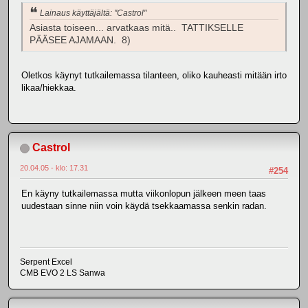
Lainaus käyttäjältä: "Castrol"
Asiasta toiseen... arvatkaas mitä.. TATTIKSELLE
PÄÄSEE AJAMAAN. 8)
Oletkos käynyt tutkailemassa tilanteen, oliko kauheasti mitään irto
likaa/hiekkaa.
Castrol
20.04.05 - klo: 17.31
#254
En käyny tutkailemassa mutta viikonlopun jälkeen meen taas
uudestaan sinne niin voin käydä tsekkaamassa senkin radan.
Serpent Excel
CMB EVO 2 LS Sanwa