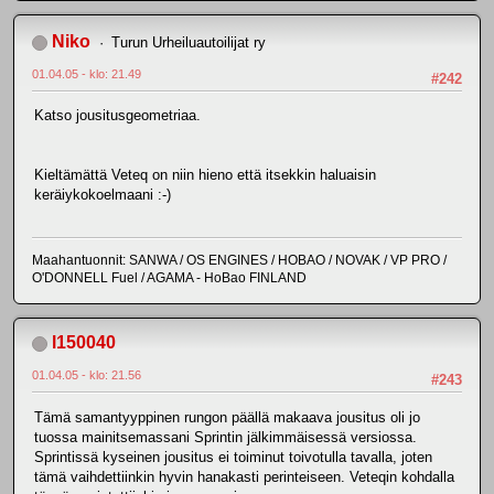
Niko
Turun Urheiluautoilijat ry
01.04.05 - klo: 21.49
#242
Katso jousitusgeometriaa.
Kieltämättä Veteq on niin hieno että itsekkin haluaisin
keräiykokoelmaani :-)
Maahantuonnit: SANWA / OS ENGINES / HOBAO / NOVAK / VP PRO /
O'DONNELL Fuel / AGAMA - HoBao FINLAND
l150040
01.04.05 - klo: 21.56
#243
Tämä samantyyppinen rungon päällä makaava jousitus oli jo
tuossa mainitsemassani Sprintin jälkimmäisessä versiossa.
Sprintissä kyseinen jousitus ei toiminut toivotulla tavalla, joten
tämä vaihdettiinkin hyvin hanakasti perinteiseen. Veteqin kohdalla