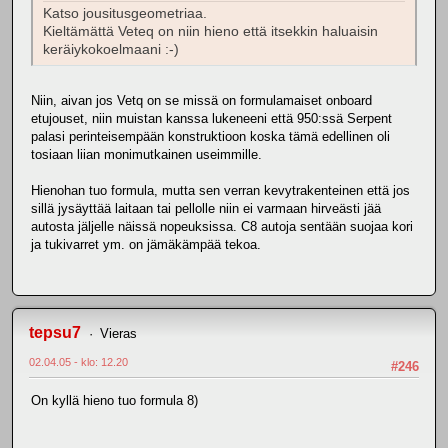
Katso jousitusgeometriaa.
Kieltämättä Veteq on niin hieno että itsekkin haluaisin
keräiykokoelmaani :-)
Niin, aivan jos Vetq on se missä on formulamaiset onboard
etujouset, niin muistan kanssa lukeneeni että 950:ssä Serpent
palasi perinteisempään konstruktioon koska tämä edellinen oli
tosiaan liian monimutkainen useimmille.
Hienohan tuo formula, mutta sen verran kevytrakenteinen että jos
sillä jysäyttää laitaan tai pellolle niin ei varmaan hirveästi jää
autosta jäljelle näissä nopeuksissa. C8 autoja sentään suojaa kori
ja tukivarret ym. on jämäkämpää tekoa.
tepsu7
Vieras
02.04.05 - klo: 12.20
#246
On kyllä hieno tuo formula 8)