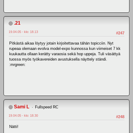
.21
19.04.05 - klo: 18.13
#247
Pitkästä aikaa löytyy jotain kirjoitettavaa tähän topicciin. Nyt
rupeaa olemaan evolva model-expo kunnossa kun viimeiset 7 kk
kuukautta ollaan kerätty varaosia sekä hop uppeja. Tuli väsättyä
tuossa myös työkavereiden avustuksella näyttely ständi.
:mrgreen:
Sami L
Fullspeed RC
19.04.05 - klo: 18.30
#248
Nätti!