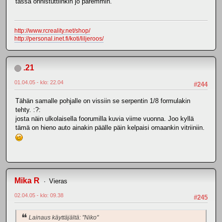
tässä onnistuttiinkin jo paremmin.
http://www.rcreality.net/shop/
http://personal.inet.fi/koti/liljeroos/
.21
01.04.05 - klo: 22.04
#244
Tähän samalle pohjalle on vissiin se serpentin 1/8 formulakin
tehty. :?:
josta näin ulkolaisella foorumilla kuvia viime vuonna. Joo kyllä
tämä on hieno auto ainakin päälle päin kelpaisi omaankin vitriiniin.
Mika R
Vieras
02.04.05 - klo: 09.38
#245
Lainaus käyttäjältä: "Niko"