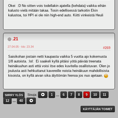
Okei :D No sitten vois todellakin ajatella (kehdata) vaikka eihän
kalusto vielä mitään takaa. Tosin edellisessä tarkoitin Ekin
kalustoa, toi HPI ei ole niin high-end auto. Kiitti vinkeistä Heuli
.21
27.04.05 - klo: 23.34
#269
Saisikohan jostain netti kaupasta vaikka 5 vuotta ajo kokemusta
1/8 autoista. :lol: Ei saakeli kyllä pitäisi yötä päivää treenata
heinäkuuhun asti että voisi itse edes kuvitella osallistuvan. Olen jo
joulusta asti hehkuttanut kavereille noista heinäkuun mahdollisista
kisoista, on kyllä aivan sika älyttömän hienoa jos nuo ajetaan.
1
...
6
7
8
9
10
11
Sivuja
SIIRRY YLÖS
12
...
40
KÄYTTÄJÄN TOIMET