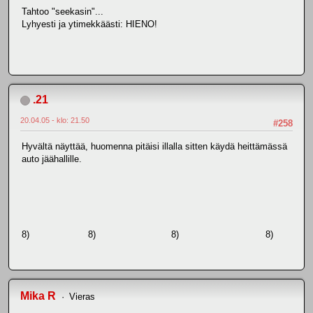
Tahtoo "seekasin"...
Lyhyesti ja ytimekkäästi: HIENO!
.21
20.04.05 - klo: 21.50
#258
Hyvältä näyttää, huomenna pitäisi illalla sitten käydä heittämässä
auto jäähallille.
8) 8) 8) 8)
Mika R
Vieras