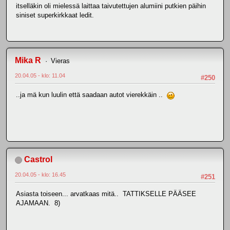
itselläkin oli mielessä laittaa taivutettujen alumiini putkien päihin
siniset superkirkkaat ledit.
Mika R
Vieras
20.04.05 - klo: 11.04
#250
..ja mä kun luulin että saadaan autot vierekkäin ..
Castrol
20.04.05 - klo: 16.45
#251
Asiasta toiseen... arvatkaas mitä.. TATTIKSELLE PÄÄSEE
AJAMAAN. 8)