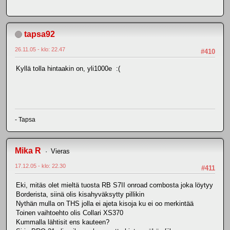
tapsa92
26.11.05 - klo: 22.47
#410
Kyllä tolla hintaakin on, yli1000e :(
- Tapsa
Mika R
Vieras
17.12.05 - klo: 22.30
#411
Eki, mitäs olet mieltä tuosta RB S7II onroad combosta joka löytyy
Borderista, siinä olis kisahyväksytty pillikin
Nythän mulla on THS jolla ei ajeta kisoja ku ei oo merkintää
Toinen vaihtoehto olis Collari XS370
Kummalla lähtisit ens kauteen?