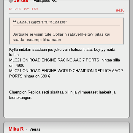
Jartsa
Fullspeed RC
18.12.05 - klo: 11.59
#416
Lainaus käyttäjältä: "4Chassis"
Jartsalle ei visiin tule Collarin ratavehkeitä? pitäs kai
saada useampi tilaamaan
Kyllä niitäkin saadaan jos joku vain haluaa tilata. Löytyy näitä
kahta:
MLC21 ON ROAD ENGINE RACING AAC 7 PORTS hintaa sillä
on 490€
MLC21 ON ROAD ENGINE WORLD CHAMPION REPLICA AAC 7
PORTS hintaa on 680 €
Champion Replica setti sisältää pillin ja ylimääräset laakerit ja
kiertokangen.
Mika R
Vieras