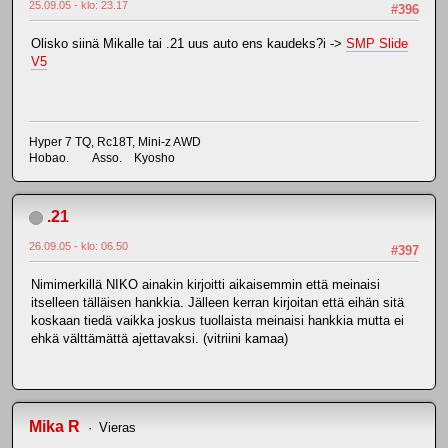
25.09.05 - klo: 23.17
#396
Olisko siinä Mikalle tai .21 uus auto ens kaudeks?i ->
SMP Slide
V5
Hyper 7 TQ, Rc18T, Mini-z AWD
Hobao. Asso. Kyosho
.21
26.09.05 - klo: 06.50
#397
Nimimerkillä NIKO ainakin kirjoitti aikaisemmin että meinaisi
itselleen tälläisen hankkia. Jälleen kerran kirjoitan että eihän sitä
koskaan tiedä vaikka joskus tuollaista meinaisi hankkia mutta ei
ehkä välttämättä ajettavaksi. (vitriini kamaa)
Mika R
Vieras