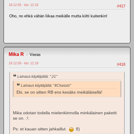
18.12.05 - klo: 12.18
#417
Oho, no ehkä vähän liikaa meikälle mutta kiitti kuitenkin!
Mika R
Vieras
18.12.05 - klo: 12.19
#418
Lainaus käyttäjältä: ".21"
Lainaus käyttäjältä: "4Chassis"
Eki, se on sitten RB ens kesäks meikäläisellä!
Mika odotan todella mielenkiinnolla minkälainen paketti
se on. :!:
Ps: et kauan sitten jahkaillut.
8)