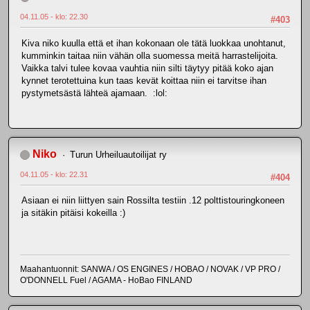
04.11.05 - klo: 22.30
#403
Kiva niko kuulla että et ihan kokonaan ole tätä luokkaa unohtanut,
kumminkin taitaa niin vähän olla suomessa meitä harrastelijoita.
Vaikka talvi tulee kovaa vauhtia niin silti täytyy pitää koko ajan
kynnet terotettuina kun taas kevät koittaa niin ei tarvitse ihan
pystymetsästä lähteä ajamaan. :lol:
Niko
Turun Urheiluautoilijat ry
04.11.05 - klo: 22.31
#404
Asiaan ei niin liittyen sain Rossilta testiin .12 polttistouringkoneen
ja sitäkin pitäisi kokeilla :)
Maahantuonnit: SANWA / OS ENGINES / HOBAO / NOVAK / VP PRO /
O'DONNELL Fuel / AGAMA - HoBao FINLAND