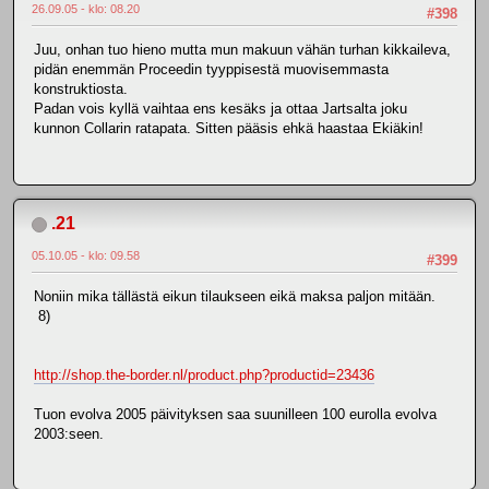
26.09.05 - klo: 08.20
#398
Juu, onhan tuo hieno mutta mun makuun vähän turhan kikkaileva,
pidän enemmän Proceedin tyyppisestä muovisemmasta
konstruktiosta.
Padan vois kyllä vaihtaa ens kesäks ja ottaa Jartsalta joku
kunnon Collarin ratapata. Sitten pääsis ehkä haastaa Ekiäkin!
.21
05.10.05 - klo: 09.58
#399
Noniin mika tällästä eikun tilaukseen eikä maksa paljon mitään.
8)
http://shop.the-border.nl/product.php?productid=23436
Tuon evolva 2005 päivityksen saa suunilleen 100 eurolla evolva
2003:seen.