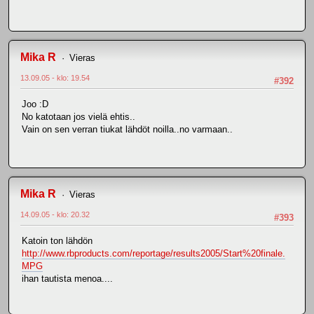
Mika R
Vieras
13.09.05 - klo: 19.54
#392
Joo :D
No katotaan jos vielä ehtis..
Vain on sen verran tiukat lähdöt noilla..no varmaan..
Mika R
Vieras
14.09.05 - klo: 20.32
#393
Katoin ton lähdön
http://www.rbproducts.com/reportage/results2005/Start%20finale.
MPG
ihan tautista menoa....