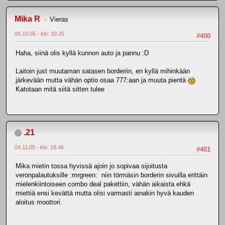
Mika R
Vieras
05.10.05 - klo: 10.25
#400
Haha, siinä olis kyllä kunnon auto ja pannu :D
Laitoin just muutaman satasen borderiin, en kyllä mihinkään
järkevään mutta vähän optio osaa 777:aan ja muuta pientä
Katotaan mitä siitä sitten tulee
.21
04.11.05 - klo: 18.46
#401
Mika mietin tossa hyvissä ajoin jo sopivaa sijoitusta
veronpalautuksille :mrgreen: niin törmäsin borderin sivuilla erittäin
mielenkiintoiseen combo deal pakettiin, vähän aikaista ehkä
miettiä ensi kevättä mutta olisi varmasti ainakin hyvä kauden
aloitus moottori.