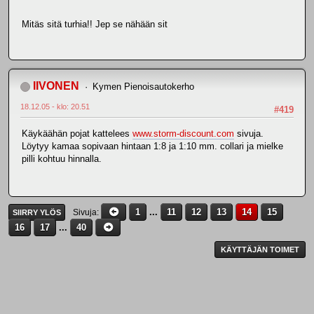
Mitäs sitä turhia!! Jep se nähään sit
IIVONEN
Kymen Pienoisautokerho
18.12.05 - klo: 20.51
#419
Käykäähän pojat kattelees
www.storm-discount.com
sivuja.
Löytyy kamaa sopivaan hintaan 1:8 ja 1:10 mm. collari ja mielke
pilli kohtuu hinnalla.
1
...
11
12
13
14
15
Sivuja
SIIRRY YLÖS
16
17
...
40
KÄYTTÄJÄN TOIMET