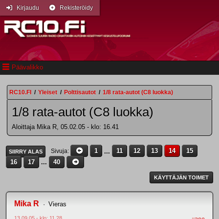
Kirjaudu
Rekisteröidy
Päävalikko
RC10.FI
/
Yleiset
/
Polttisautot
/
1/8 rata-autot (C8 luokka)
1/8 rata-autot (C8 luokka)
Aloittaja Mika R, 05.02.05 - klo: 16.41
1
...
11
12
13
14
15
Sivuja
SIIRRY ALAS
16
17
...
40
KÄYTTÄJÄN TOIMET
Mika R
Vieras
13.09.05 - klo: 11.28