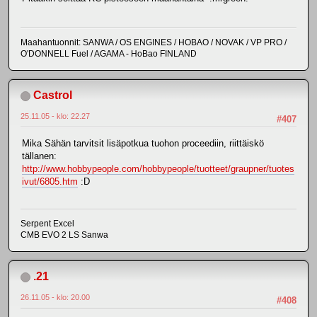
Maahantuonnit: SANWA / OS ENGINES / HOBAO / NOVAK / VP PRO /
O'DONNELL Fuel / AGAMA - HoBao FINLAND
Castrol
25.11.05 - klo: 22.27
#407
Mika Sähän tarvitsit lisäpotkua tuohon proceediin, riittäiskö
tällanen:
http://www.hobbypeople.com/hobbypeople/tuotteet/graupner/tuotes
ivut/6805.htm
:D
Serpent Excel
CMB EVO 2 LS Sanwa
.21
26.11.05 - klo: 20.00
#408