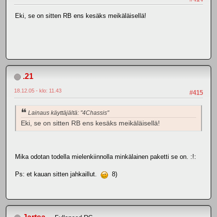
Eki, se on sitten RB ens kesäks meikäläisellä!
.21
18.12.05 - klo: 11.43
#415
Lainaus käyttäjältä: "4Chassis"
Eki, se on sitten RB ens kesäks meikäläisellä!
Mika odotan todella mielenkiinnolla minkälainen paketti se on. :!:
Ps: et kauan sitten jahkaillut.
8)