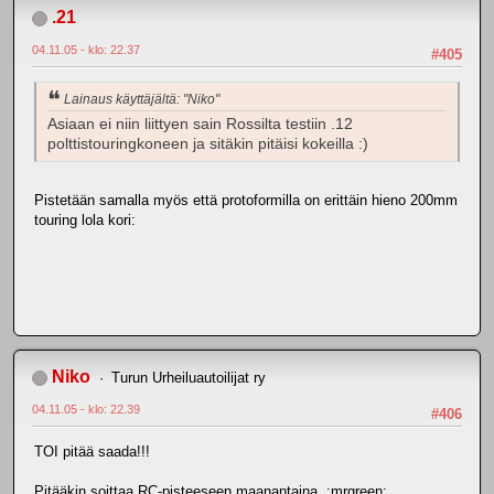
.21
04.11.05 - klo: 22.37
#405
Lainaus käyttäjältä: "Niko"
Asiaan ei niin liittyen sain Rossilta testiin .12
polttistouringkoneen ja sitäkin pitäisi kokeilla :)
Pistetään samalla myös että protoformilla on erittäin hieno 200mm
touring lola kori:
Niko
Turun Urheiluautoilijat ry
04.11.05 - klo: 22.39
#406
TOI pitää saada!!!
Pitääkin soittaa RC-pisteeseen maanantaina :mrgreen: