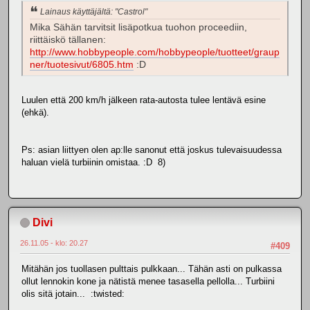
Lainaus käyttäjältä: "Castrol"
Mika Sähän tarvitsit lisäpotkua tuohon proceediin,
riittäiskö tällanen:
http://www.hobbypeople.com/hobbypeople/tuotteet/graup
ner/tuotesivut/6805.htm
:D
Luulen että 200 km/h jälkeen rata-autosta tulee lentävä esine
(ehkä).
Ps: asian liittyen olen ap:lle sanonut että joskus tulevaisuudessa
haluan vielä turbiinin omistaa. :D 8)
Divi
26.11.05 - klo: 20.27
#409
Mitähän jos tuollasen pulttais pulkkaan... Tähän asti on pulkassa
ollut lennokin kone ja nätistä menee tasasella pellolla... Turbiini
olis sitä jotain... :twisted: