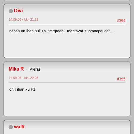
Divi
14.09.05 - klo: 21.29
#394
nehän on ihan hulluja :mrgreen: mahtavat suoranopeudet....
Mika R
Vieras
14.09.05 - klo: 22.08
#395
on!! ihan ku F1
waltt