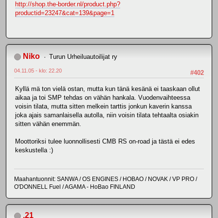
http://shop.the-border.nl/product.php?
productid=23247&cat=139&page=1
Niko
Turun Urheiluautoilijat ry
04.11.05 - klo: 22.20
#402
Kyllä mä ton vielä ostan, mutta kun tänä kesänä ei taaskaan ollut
aikaa ja toi SMP tehdas on vähän hankala. Vuodenvaihteessa
voisin tilata, mutta sitten melkein tarttis jonkun kaverin kanssa
joka ajais samanlaisella autolla, niin voisin tilata tehtaalta osiakin
sitten vähän enemmän.
Moottoriksi tulee luonnollisesti CMB RS on-road ja tästä ei edes
keskustella :)
Maahantuonnit: SANWA / OS ENGINES / HOBAO / NOVAK / VP PRO /
O'DONNELL Fuel / AGAMA - HoBao FINLAND
.21