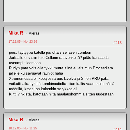
Mika R
Vieras
17.12.05 - klo: 23.56
#413
jees, täytyypä katella jos ottais sellasen combon
Jartsalle ei visiin tule Collarin ratavehkeitä? pitäs kai saada
useampi tilaamaan
Rudyn pata vois olla tykki mutta siinä ei jäis mun Proceedista
jäljelle ku savuavat rauniot haha
Xtrememessä oli koeajossa uus Evolva ja Sirion PRO pata,
vaikutti aika tykiltä kombinaatiolta. liian kallis vaan mulle näillä
määrillä, krossi on kuitenkin se ykköslaji
Kiitti vinkistä, katotaan niitä maalaushommia sitten uudestaan
Mika R
Vieras
18.12.05 - klo: 11.25
#414