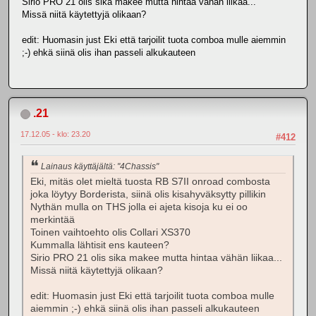
Sirio PRO 21 olis sika makee mutta hintaa vähän liikaa...
Missä niitä käytettyjä olikaan?
edit: Huomasin just Eki että tarjoilit tuota comboa mulle aiemmin
;-) ehkä siinä olis ihan passeli alkukauteen
.21
17.12.05 - klo: 23.20
#412
Lainaus käyttäjältä: "4Chassis"
Eki, mitäs olet mieltä tuosta RB S7II onroad combosta
joka löytyy Borderista, siinä olis kisahyväksytty pillikin
Nythän mulla on THS jolla ei ajeta kisoja ku ei oo
merkintää
Toinen vaihtoehto olis Collari XS370
Kummalla lähtisit ens kauteen?
Sirio PRO 21 olis sika makee mutta hintaa vähän liikaa...
Missä niitä käytettyjä olikaan?
edit: Huomasin just Eki että tarjoilit tuota comboa mulle
aiemmin ;-) ehkä siinä olis ihan passeli alkukauteen