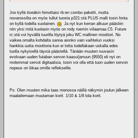
Joo kyllä itseäkin himottaisi rb:en combo paketti, mutta
novarossilta on myös tullut tuosta p321:stä PLUS malli tosin hinta
on kyllä todella suolainen.
Ja nyt kun kerran alkuun päästiin
niin yksi mitä kuolasin myös on rody roemin viilaamaa C5. Future
rc:stä voi hyvällä tuurilla löytyä joku WC mallinen moottori. No
vaikea omalta kohdalta sanoa aionko vain vaihtelun vuoksi
hankkia uutta moottoria kun ei totta todellakaan uskalla edes
tuolla nykyisellä täysiä päästellä. Tänään muuten ruuvasin
evolvaan uuden futaban servon kaasu/jarruun (9550) eli nyt on
molemmat servot digitaalisia, tosin voi olla että tuon uuden servon
nopeus on liikaa omille reflekseille.
Ps: Olen muuten mika taas menossa näillä näkymin joulun jälkeen
maalailemaan muutaman korit. 1/10 & 1/8 lola korit.