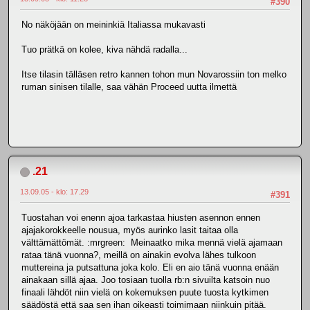
#390
No näköjään on meininkiä Italiassa mukavasti
Tuo prätkä on kolee, kiva nähdä radalla...
Itse tilasin tälläsen retro kannen tohon mun Novarossiin ton melko
ruman sinisen tilalle, saa vähän Proceed uutta ilmettä
.21
13.09.05 - klo: 17.29
#391
Tuostahan voi enenn ajoa tarkastaa hiusten asennon ennen
ajajakorokkeelle nousua, myös aurinko lasit taitaa olla
välttämättömät. :mrgreen: Meinaatko mika mennä vielä ajamaan
rataa tänä vuonna?, meillä on ainakin evolva lähes tulkoon
muttereina ja putsattuna joka kolo. Eli en aio tänä vuonna enään
ainakaan sillä ajaa. Joo tosiaan tuolla rb:n sivuilta katsoin nuo
finaali lähdöt niin vielä on kokemuksen puute tuosta kytkimen
säädöstä että saa sen ihan oikeasti toimimaan niinkuin pitää.