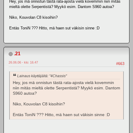
Hey, jos mä onnistun tästä rata-ajosta vielä kovemmin niin mitäs
mieltä olette Serpentistä? Myykö esim. Dantom S960 autoa?
Niko, Kouvolan C8 kisoihin?
Entäs ToniN ??? Hitto, mä haen sut väkisin sinne :D
.21
26.06.06 - klo: 16.47
#663
Lainaus käyttäjältä: "4Chassis"
Hey, jos mä onnistun tästä rata-ajosta vielä kovemmin
niin mitäs mieltä olette Serpentistä? Myykö esim. Dantom
S960 autoa?
Niko, Kouvolan C8 kisoihin?
Entäs ToniN ??? Hitto, mä haen sut väkisin sinne :D