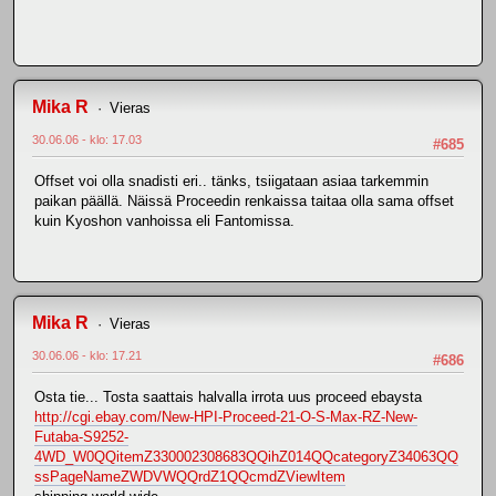
Mika R
Vieras
30.06.06 - klo: 17.03
#685
Offset voi olla snadisti eri.. tänks, tsiigataan asiaa tarkemmin
paikan päällä. Näissä Proceedin renkaissa taitaa olla sama offset
kuin Kyoshon vanhoissa eli Fantomissa.
Mika R
Vieras
30.06.06 - klo: 17.21
#686
Osta tie... Tosta saattais halvalla irrota uus proceed ebaysta
http://cgi.ebay.com/New-HPI-Proceed-21-O-S-Max-RZ-New-
Futaba-S9252-
4WD_W0QQitemZ330002308683QQihZ014QQcategoryZ34063QQ
ssPageNameZWDVWQQrdZ1QQcmdZViewItem