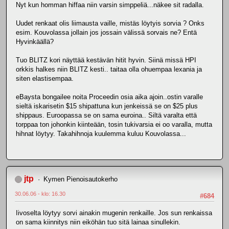
Nyt kun homman hiffaa niin varsin simppeliä...näkee sit radalla.
Uudet renkaat olis liimausta vaille, mistäs löytyis sorvia ? Onks
esim. Kouvolassa jollain jos jossain välissä sorvais ne? Entä
Hyvinkäällä?
Tuo BLITZ kori näyttää kestävän hitit hyvin. Siinä missä HPI
orkkis halkes niin BLITZ kesti.. taitaa olla ohuempaa lexania ja
siten elastisempaa.
eBaysta bongailee noita Proceedin osia aika ajoin..ostin varalle
sieltä iskarisetin $15 shipattuna kun jenkeissä se on $25 plus
shippaus. Euroopassa se on sama euroina.. Siltä varalta että
torppaa ton johonkin kiinteään, tosin tukivarsia ei oo varalla, mutta
hihnat löytyy. Takahihnoja kuulemma kuluu Kouvolassa...
jtp
Kymen Pienoisautokerho
30.06.06 - klo: 16.30
#684
Iivoselta löytyy sorvi ainakin mugenin renkaille. Jos sun renkaissa
on sama kiinnitys niin eiköhän tuo sitä lainaa sinullekin.