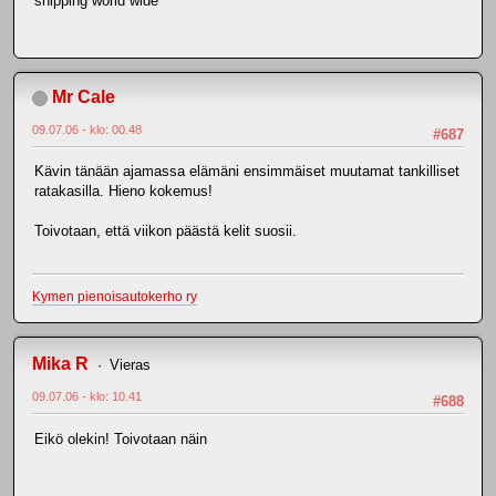
shipping world wide
Mr Cale
09.07.06 - klo: 00.48
#687
Kävin tänään ajamassa elämäni ensimmäiset muutamat tankilliset
ratakasilla. Hieno kokemus!
Toivotaan, että viikon päästä kelit suosii.
Kymen pienoisautokerho ry
Mika R
Vieras
09.07.06 - klo: 10.41
#688
Eikö olekin! Toivotaan näin