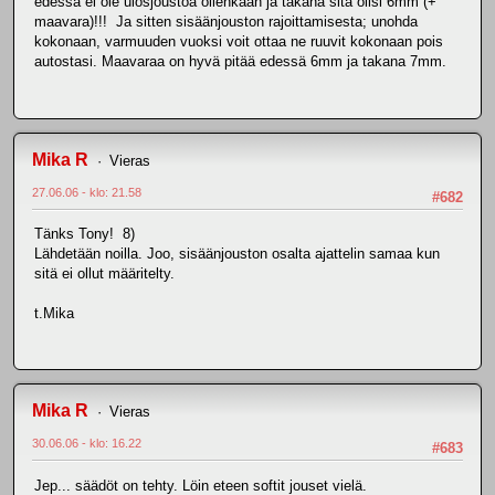
edessä ei ole ulosjoustoa ollenkaan ja takana sitä olisi 6mm (+
maavara)!!! Ja sitten sisäänjouston rajoittamisesta; unohda
kokonaan, varmuuden vuoksi voit ottaa ne ruuvit kokonaan pois
autostasi. Maavaraa on hyvä pitää edessä 6mm ja takana 7mm.
Mika R
Vieras
27.06.06 - klo: 21.58
#682
Tänks Tony! 8)
Lähdetään noilla. Joo, sisäänjouston osalta ajattelin samaa kun
sitä ei ollut määritelty.
t.Mika
Mika R
Vieras
30.06.06 - klo: 16.22
#683
Jep... säädöt on tehty. Löin eteen softit jouset vielä.