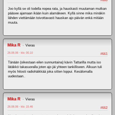
#660
Joo kyllä se oli todella nopea rata, ja hauskasti muutaman mutkan
pääsee ajamaan ikään kuin alamäkeen. Kyllä sinne mika minäkin
lähden viettämään toivottavasti hauskan ajo päivän enkä mitään
muuta.
Mika R
Vieras
26.06.06 - klo: 00.10
#661
Tänään (oikestaan eilen sunnuntaina) kävin Tattarilla mutta iso
lätäkkö takasuoralla joten ajo jäi yhteen tankilliseen. Alkuun tuli
myös hitosti radiohäikkää joka sitten loppui. Kesälomalla
uudestaan..
Mika R
Vieras
26.06.06 - klo: 15.46
#662