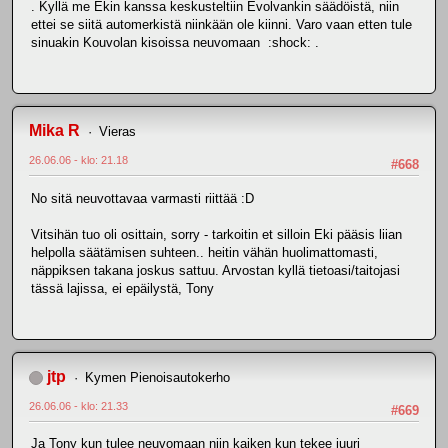
. Kyllä me Ekin kanssa keskusteltiin Evolvankin säädöistä, niin
ettei se siitä automerkistä niinkään ole kiinni. Varo vaan etten tule
sinuakin Kouvolan kisoissa neuvomaan :shock: .
Mika R
Vieras
26.06.06 - klo: 21.18
#668
No sitä neuvottavaa varmasti riittää :D
Vitsihän tuo oli osittain, sorry - tarkoitin et silloin Eki pääsis liian
helpolla säätämisen suhteen.. heitin vähän huolimattomasti,
näppiksen takana joskus sattuu. Arvostan kyllä tietoasi/taitojasi
tässä lajissa, ei epäilystä, Tony
jtp
Kymen Pienoisautokerho
26.06.06 - klo: 21.33
#669
Ja Tony kun tulee neuvomaan niin kaiken kun tekee juuri