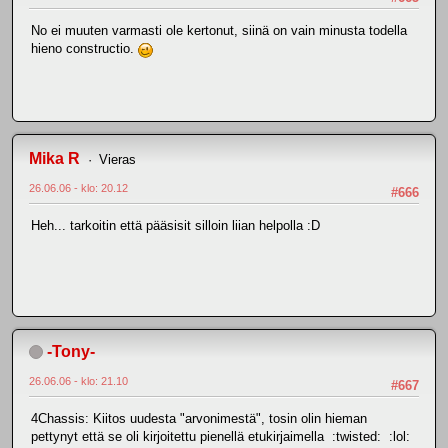
No ei muuten varmasti ole kertonut, siinä on vain minusta todella
hieno constructio.
Mika R
Vieras
26.06.06 - klo: 20.12
#666
Heh... tarkoitin että pääsisit silloin liian helpolla :D
-Tony-
26.06.06 - klo: 21.10
#667
4Chassis: Kiitos uudesta "arvonimestä", tosin olin hieman
pettynyt että se oli kirjoitettu pienellä etukirjaimella :twisted: :lol: