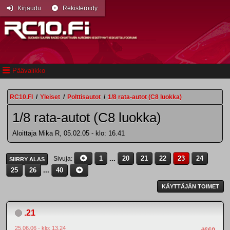
Kirjaudu
Rekisteröidy
Päävalikko
RC10.FI
/
Yleiset
/
Polttisautot
/
1/8 rata-autot (C8 luokka)
1/8 rata-autot (C8 luokka)
Aloittaja Mika R, 05.02.05 - klo: 16.41
1
...
20
21
22
23
24
Sivuja
SIIRRY ALAS
25
26
...
40
KÄYTTÄJÄN TOIMET
.21
25.06.06 - klo: 13.24