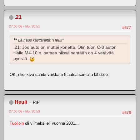
.21
27.06.06 - klo: 20.51
#677
Lainaus käyttäjältä: "Heuli"
.21: Joo auto on muttei konetta. Otin tuon C-8 auton
tilalle M4-10:n, samaa niissä sentään on 4 vetävää
pyörää
OK, olisi kiva saada vaikka 5-8 autoa samalla lähdölle.
Heuli
RIP
27.06.06 - klo: 20.53
#678
Tuolloin
oli viimeksi eli vuonna 2001...