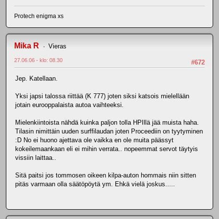
Protech enigma xs
Mika R
Vieras
27.06.06 - klo: 08.30
#672
Jep. Katellaan.
Yksi japsi talossa riittää (K 777) joten siksi katsois mielellään
jotain eurooppalaista autoa vaihteeksi.
Mielenkiintoista nähdä kuinka paljon tolla HPIllä jää muista haha.
Tilasin nimittäin uuden surffilaudan joten Proceediin on tyytyminen
:D No ei huono ajettava ole vaikka en ole muita päässyt
kokeilemaankaan eli ei mihin verrata.. nopeemmat servot täytyis
vissiin laittaa..
Sitä paitsi jos tommosen oikeen kilpa-auton hommais niin sitten
pitäs varmaan olla säätöpöytä ym. Ehkä vielä joskus.....