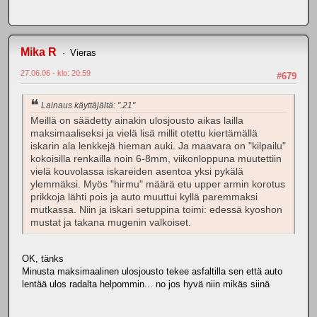
Mika R
Vieras
27.06.06 - klo: 20.59
#679
Lainaus käyttäjältä: ".21"
Meillä on säädetty ainakin ulosjousto aikas lailla
maksimaaliseksi ja vielä lisä millit otettu kiertämällä
iskarin ala lenkkejä hieman auki. Ja maavara on "kilpailu"
kokoisilla renkailla noin 6-8mm, viikonloppuna muutettiin
vielä kouvolassa iskareiden asentoa yksi pykälä
ylemmäksi. Myös "hirmu" määrä etu upper armin korotus
prikkoja lähti pois ja auto muuttui kyllä paremmaksi
mutkassa. Niin ja iskari setuppina toimi: edessä kyoshon
mustat ja takana mugenin valkoiset.
OK, tänks
Minusta maksimaalinen ulosjousto tekee asfaltilla sen että auto
lentää ulos radalta helpommin... no jos hyvä niin mikäs siinä