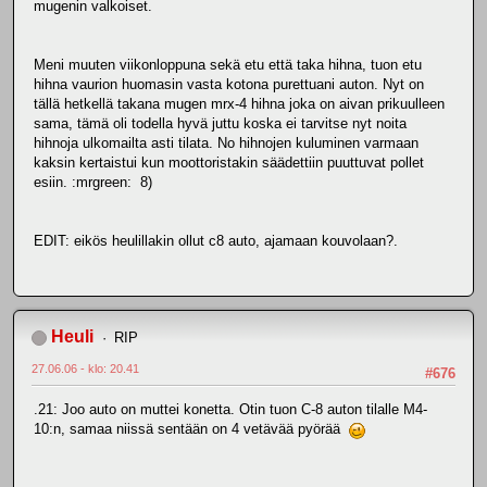
mugenin valkoiset.
Meni muuten viikonloppuna sekä etu että taka hihna, tuon etu
hihna vaurion huomasin vasta kotona purettuani auton. Nyt on
tällä hetkellä takana mugen mrx-4 hihna joka on aivan prikuulleen
sama, tämä oli todella hyvä juttu koska ei tarvitse nyt noita
hihnoja ulkomailta asti tilata. No hihnojen kuluminen varmaan
kaksin kertaistui kun moottoristakin säädettiin puuttuvat pollet
esiin. :mrgreen: 8)
EDIT: eikös heulillakin ollut c8 auto, ajamaan kouvolaan?.
Heuli
RIP
27.06.06 - klo: 20.41
#676
.21: Joo auto on muttei konetta. Otin tuon C-8 auton tilalle M4-
10:n, samaa niissä sentään on 4 vetävää pyörää