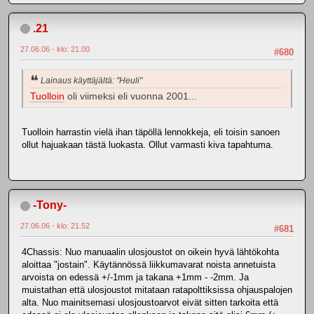
.21
27.06.06 - klo: 21.00
#680
Lainaus käyttäjältä: "Heuli"
Tuolloin
oli viimeksi eli vuonna 2001...
Tuolloin harrastin vielä ihan täpöllä lennokkeja, eli toisin sanoen
ollut hajuakaan tästä luokasta. Ollut varmasti kiva tapahtuma.
-Tony-
27.06.06 - klo: 21.52
#681
4Chassis: Nuo manuaalin ulosjoustot on oikein hyvä lähtökohta
aloittaa "jostain". Käytännössä liikkumavarat noista annetuista
arvoista on edessä +/-1mm ja takana +1mm - -2mm. Ja
muistathan että ulosjoustot mitataan ratapolttiksissa ohjauspalojen
alta. Nuo mainitsemasi ulosjoustoarvot eivät sitten tarkoita että