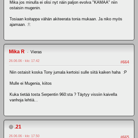
Mika jos minulla ei olisi nyt näin paljon evolva "KAMAA" niin
ostaisin mugenin.
Tosiaan koitappa vähän akiteerata tonia mukaan. Ja niko myös
ajamaan. :!:
Mika R
Vieras
26.06.06 - klo: 17.42
#664
Niin ostaisit koska Tony jumala kertoisi sulle siitä kaiken haha :P
Mulle ei Mugenia, kiitos
Kuka tietää tosta Serpentin 960:sta ? Täytyy vissiin kaivella
vanhoja lehtiä...
.21
26.06.06 - klo: 17.50
#665