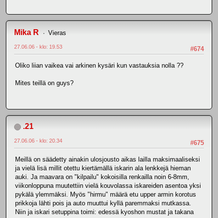
Mika R
Vieras
27.06.06 - klo: 19.53
#674
Oliko liian vaikea vai arkinen kysäri kun vastauksia nolla ??
Mites teillä on guys?
.21
27.06.06 - klo: 20.34
#675
Meillä on säädetty ainakin ulosjousto aikas lailla maksimaaliseksi
ja vielä lisä millit otettu kiertämällä iskarin ala lenkkejä hieman
auki. Ja maavara on "kilpailu" kokoisilla renkailla noin 6-8mm,
viikonloppuna muutettiin vielä kouvolassa iskareiden asentoa yksi
pykälä ylemmäksi. Myös "hirmu" määrä etu upper armin korotus
prikkoja lähti pois ja auto muuttui kyllä paremmaksi mutkassa.
Niin ja iskari setuppina toimi: edessä kyoshon mustat ja takana