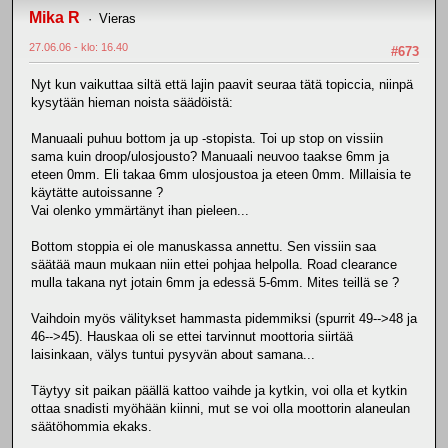
Mika R
Vieras
27.06.06 - klo: 16.40
#673
Nyt kun vaikuttaa siltä että lajin paavit seuraa tätä topiccia, niinpä
kysytään hieman noista säädöistä:
Manuaali puhuu bottom ja up -stopista. Toi up stop on vissiin
sama kuin droop/ulosjousto? Manuaali neuvoo taakse 6mm ja
eteen 0mm. Eli takaa 6mm ulosjoustoa ja eteen 0mm. Millaisia te
käytätte autoissanne ?
Vai olenko ymmärtänyt ihan pieleen...
Bottom stoppia ei ole manuskassa annettu. Sen vissiin saa
säätää maun mukaan niin ettei pohjaa helpolla. Road clearance
mulla takana nyt jotain 6mm ja edessä 5-6mm. Mites teillä se ?
Vaihdoin myös välitykset hammasta pidemmiksi (spurrit 49-->48 ja
46-->45). Hauskaa oli se ettei tarvinnut moottoria siirtää
laisinkaan, välys tuntui pysyvän about samana...
Täytyy sit paikan päällä kattoo vaihde ja kytkin, voi olla et kytkin
ottaa snadisti myöhään kiinni, mut se voi olla moottorin alaneulan
säätöhommia ekaks.