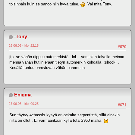
toisinpäin kuin se sanoo niin hyvä tulee.
Vai mitä Tony.
-Tony-
26.06.06 - klo: 22.15
#670
jtp: se vähän riippuu automerkistä :lol: . Varsinkin talvella meinaa
mennä vähän hutiin erään tietyn automerkin kohdalla :shock: .
Kesällä tuntuu onnistuvan vähän paremmin.
Enigma
27.06.06 - klo: 00.25
#671
Sun täytyy 4chassis kysyä ari-pekalta serpentistä, sillä ainakin
niitä on ollut.. Ei varmaankaan kyllä tota S960 mallia