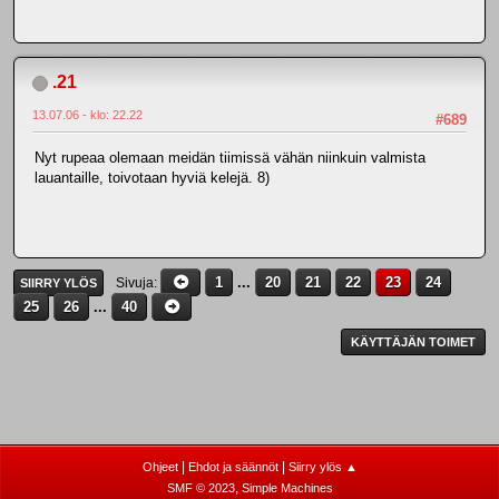
.21
13.07.06 - klo: 22.22
#689
Nyt rupeaa olemaan meidän tiimissä vähän niinkuin valmista
lauantaille, toivotaan hyviä kelejä. 8)
1
...
20
21
22
23
24
Sivuja
SIIRRY YLÖS
25
26
...
40
KÄYTTÄJÄN TOIMET
|
|
Ohjeet
Ehdot ja säännöt
Siirry ylös ▲
,
SMF © 2023
Simple Machines