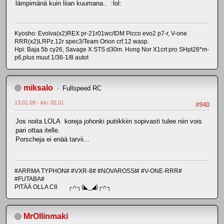
lämpimänä kuin liian kuumana.. :lol:
Kyosho: Evolva(x2)REX pr-21r01wc/IDM Picco evo2 p7-r, V-one
RRR(x2)LRPz.12r spec3/Team Orion crf.12 wasp.
Hpi: Baja 5b cy26, Savage X STS d30m. Hong Nor X1crt pro SHpt28*m-
p6,plus muut 1/36-1/8 autot
miksalo
Fullspeed RC
13.01.09 - klo: 02.01
#940
Jos noita LOLA koreja johonki putiikkiin sopivasti tulee niin vois
pari ottaa itelle.
Porscheja ei enää tarvii...
#ARRMA TYPHON# #VXR-8# #NOVAROSSI# #V-ONE-RRR#
#FUTABA#
PITÄÄ OLLA C8 ┌∩┐(◣_◢)┌∩┐
MrOllinmaki