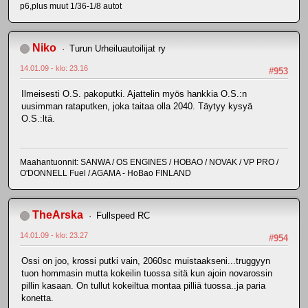
p6,plus muut 1/36-1/8 autot
Niko
Turun Urheiluautoilijat ry
14.01.09 - klo: 23.16
#953
Ilmeisesti O.S. pakoputki. Ajattelin myös hankkia O.S.:n
uusimman rataputken, joka taitaa olla 2040. Täytyy kysyä
O.S.:ltä.
Maahantuonnit: SANWA / OS ENGINES / HOBAO / NOVAK / VP PRO /
O'DONNELL Fuel / AGAMA - HoBao FINLAND
TheArska
Fullspeed RC
14.01.09 - klo: 23.27
#954
Ossi on joo, krossi putki vain, 2060sc muistaakseni...truggyyn
tuon hommasin mutta kokeilin tuossa sitä kun ajoin novarossin
pillin kasaan. On tullut kokeiltua montaa pilliä tuossa..ja paria
konetta.