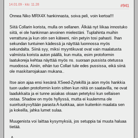
14.01.09 - klo: 11.28
#941
Onnea Niko MRX4X hankinnasta, soiva peli, voin kertoa!!!
Siitä Collarin korista, mulla on sellanen. Älkää nyt liikaa innostuko
siitä, ei ole hankinnan arvoinen mielestäni. Tuplahinta muihin
verrattuna ja kun otin sen käteeni, niin petyin tosi pahasti. Ihan
sekundan tuntuinen kädessä ja näyttää luonnossa myös
sekundalta. Siinä syy, miksi myyntikuvat ovat vain maalatusta
valmiista korista auton päällä, kun muita, esim protoformin
laatukoreja kehtaa näyttää myös ns. suoraan pussista otetussa
muodossa. Ainiin, eihän tuo Collari tule edes pussissa, eikä siinä
ole maskitarrojakaan mukana..
Itse aion ajaa ensi kesänä XSeed-Zytekillä ja aion myös hankkia
tuon uuden protoformin korin sitten kun niitä on saatavilla, ne ovat
laadukkaita ja ei tunne asiakas oloaan petetyksi kun sellaisen
ostaa. Shadow on myös hyllyssä, mutta ei kuulemma ole
suorituskyvyltään parasta A-luokkaa, aion kuitenkin maalata sen
ja kokeilla, jahka lumet sulaa.
Muugenista voi laittaa kysymyksiä, jos setuppia tai muuta haluaa
tietää.
-A-