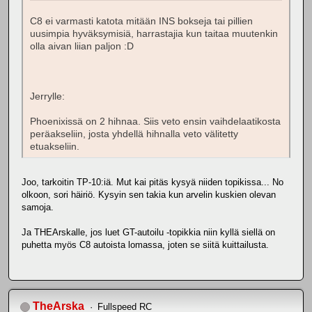
C8 ei varmasti katota mitään INS bokseja tai pillien
uusimpia hyväksymisiä, harrastajia kun taitaa muutenkin
olla aivan liian paljon :D
Jerrylle:
Phoenixissä on 2 hihnaa. Siis veto ensin vaihdelaatikosta
peräakseliin, josta yhdellä hihnalla veto välitetty
etuakseliin.
Joo, tarkoitin TP-10:iä. Mut kai pitäs kysyä niiden topikissa... No
olkoon, sori häiriö. Kysyin sen takia kun arvelin kuskien olevan
samoja.
Ja THEArskalle, jos luet GT-autoilu -topikkia niin kyllä siellä on
puhetta myös C8 autoista lomassa, joten se siitä kuittailusta.
TheArska
Fullspeed RC