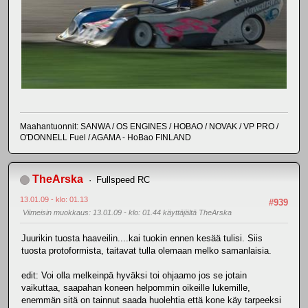
Maahantuonnit: SANWA / OS ENGINES / HOBAO / NOVAK / VP PRO /
O'DONNELL Fuel / AGAMA - HoBao FINLAND
TheArska
Fullspeed RC
13.01.09 - klo: 01.13
#939
Viimeisin muokkaus
: 13.01.09 - klo: 01.44 käyttäjältä TheArska
Juurikin tuosta haaveilin....kai tuokin ennen kesää tulisi. Siis
tuosta protoformista, taitavat tulla olemaan melko samanlaisia.
edit: Voi olla melkeinpä hyväksi toi ohjaamo jos se jotain
vaikuttaa, saapahan koneen helpommin oikeille lukemille,
enemmän sitä on tainnut saada huolehtia että kone käy tarpeeksi