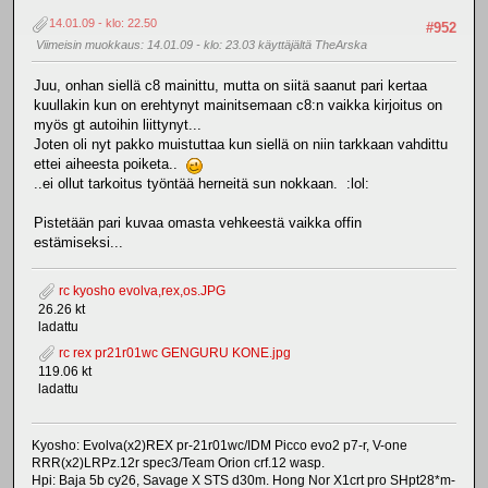
14.01.09 - klo: 22.50
#952
Viimeisin muokkaus
: 14.01.09 - klo: 23.03 käyttäjältä TheArska
Juu, onhan siellä c8 mainittu, mutta on siitä saanut pari kertaa
kuullakin kun on erehtynyt mainitsemaan c8:n vaikka kirjoitus on
myös gt autoihin liittynyt...
Joten oli nyt pakko muistuttaa kun siellä on niin tarkkaan vahdittu
ettei aiheesta poiketa..
..ei ollut tarkoitus työntää herneitä sun nokkaan. :lol:
Pistetään pari kuvaa omasta vehkeestä vaikka offin
estämiseksi...
rc kyosho evolva,rex,os.JPG
26.26 kt
ladattu
rc rex pr21r01wc GENGURU KONE.jpg
119.06 kt
ladattu
Kyosho: Evolva(x2)REX pr-21r01wc/IDM Picco evo2 p7-r, V-one
RRR(x2)LRPz.12r spec3/Team Orion crf.12 wasp.
Hpi: Baja 5b cy26, Savage X STS d30m. Hong Nor X1crt pro SHpt28*m-