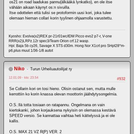
os21 on road laadukas pannu(älkääkä lynkatko), en ole itse
vähään aikaan käynyt os:n sivuilla.
Itse odottelen että tulisi se protoformin uusi kori, joka tulee
olemaan hieman collari korin tyylinen ohjaamolla varustettu.
Kyosho: Evolva(x2)REX pr-21r01wc/IDM Picco evo2 p7-r, V-one
RRR(x2)LRPz.12r spec3/Team Orion crf.12 wasp.
Hpi: Baja 5b cy26, Savage X STS d30m. Hong Nor X1crt pro SHpt28*m-
p6,plus muut 1/36-1/8 autot
Niko
Turun Urheiluautoilijat ry
12.01.09 - klo: 23.54
#932
Se Collarin kori on tosi hieno. Olisin ostanut sen, mutta mulle
kerrottiin ko korin knassa olevan moottorin jäähdytysongelmia.
O.S.:llä totta tosiaan on ratapannu. Ongelmana on vain
kiertokanki, johon korjauksena nykyisin on olemassa kestävä
SPEED versio. Se kannattaa vaihtaa heti kättelyssä ja ei ole
kallis.
O.S. MAX 21 VZ R(P) VER. 2