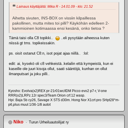
Lainaus käyttäjältä: Mika R - 14.01.09 - klo: 21.52
Aihetta sivuten, INS-BOX on vissiin kilpaillessa
pakollinen, mutta mites toi pilli? Käyköhän edelleen 2-
kammioinen kotimaassa ensi kesänä, onko tietoa ?
Tämä taisi olla C8 topikki..
..eli pysytään aiheessa kuten
niissä gt tms. topikeissakin.
ps. oisit ostanut C8:n, isot pojat ajaa niillä.. :lol:
edit: ai, kysekö oli c8 vehkeistä..kelailin että kympeistä, kun ei
kaseille ole juuri kisoja ollut, saati sääntöjä, kunhan on ollut
ilmanputsari ja joku pilli..
Kyosho: Evolva(x2)REX pr-21r01wc/IDM Picco evo2 p7-r, V-one
RRR(x2)LRPz.12r spec3/Team Orion crf.12 wasp.
Hpi: Baja 5b cy26, Savage X STS d30m. Hong Nor X1crt pro SHpt28*m-
p6,plus muut 1/36-1/8 autot
Niko
Turun Urheiluautoilijat ry