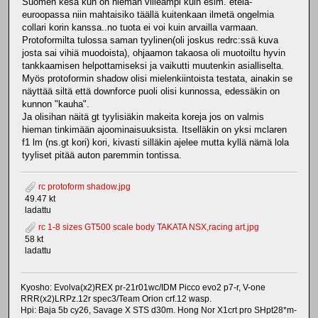
Suomen kesä kun on hieman viileämpi kuin esim. etelä-
euroopassa niin mahtaisiko täällä kuitenkaan ilmetä ongelmia
collari korin kanssa..no tuota ei voi kuin arvailla varmaan.
Protoformilta tulossa saman tyylinen(oli joskus redrc:ssä kuva
josta sai vihiä muodoista), ohjaamon takaosa oli muotoiltu hyvin
tankkaamisen helpottamiseksi ja vaikutti muutenkin asialliselta.
Myös protoformin shadow olisi mielenkiintoista testata, ainakin se
näyttää siltä että downforce puoli olisi kunnossa, edessäkin on
kunnon "kauha".
Ja olisihan näitä gt tyylisiäkin makeita koreja jos on valmis
hieman tinkimään ajoominaisuuksista. Itselläkin on yksi mclaren
f1 lm (ns.gt kori) kori, kivasti silläkin ajelee mutta kyllä nämä lola
tyyliset pitää auton paremmin tontissa.
rc protoform shadow.jpg
49.47 kt
ladattu
rc 1-8 sizes GT500 scale body TAKATA NSX,racing art.jpg
58 kt
ladattu
Kyosho: Evolva(x2)REX pr-21r01wc/IDM Picco evo2 p7-r, V-one
RRR(x2)LRPz.12r spec3/Team Orion crf.12 wasp.
Hpi: Baja 5b cy26, Savage X STS d30m. Hong Nor X1crt pro SHpt28*m-