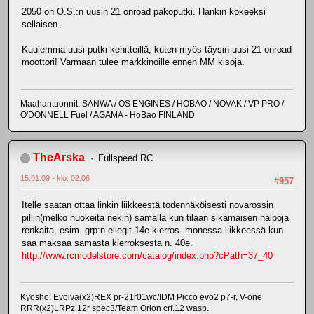
2050 on O.S.:n uusin 21 onroad pakoputki. Hankin kokeeksi
sellaisen.
Kuulemma uusi putki kehitteillä, kuten myös täysin uusi 21 onroad
moottori! Varmaan tulee markkinoille ennen MM kisoja.
Maahantuonnit: SANWA / OS ENGINES / HOBAO / NOVAK / VP PRO /
O'DONNELL Fuel / AGAMA - HoBao FINLAND
TheArska
Fullspeed RC
15.01.09 - klo: 02.06
#957
Itelle saatan ottaa linkin liikkeestä todennäköisesti novarossin
pillin(melko huokeita nekin) samalla kun tilaan sikamaisen halpoja
renkaita, esim. grp:n ellegit 14e kierros..monessa liikkeessä kun
saa maksaa samasta kierroksesta n. 40e.
http://www.rcmodelstore.com/catalog/index.php?cPath=37_40
Kyosho: Evolva(x2)REX pr-21r01wc/IDM Picco evo2 p7-r, V-one
RRR(x2)LRPz.12r spec3/Team Orion crf.12 wasp.