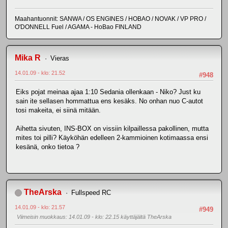
Maahantuonnit: SANWA / OS ENGINES / HOBAO / NOVAK / VP PRO /
O'DONNELL Fuel / AGAMA - HoBao FINLAND
Mika R
Vieras
14.01.09 - klo: 21.52
#948
Eiks pojat meinaa ajaa 1:10 Sedania ollenkaan - Niko? Just ku
sain ite sellasen hommattua ens kesäks. No onhan nuo C-autot
tosi makeita, ei siinä mitään.
Aihetta sivuten, INS-BOX on vissiin kilpaillessa pakollinen, mutta
mites toi pilli? Käyköhän edelleen 2-kammioinen kotimaassa ensi
kesänä, onko tietoa ?
TheArska
Fullspeed RC
14.01.09 - klo: 21.57
#949
Viimeisin muokkaus
: 14.01.09 - klo: 22.15 käyttäjältä TheArska