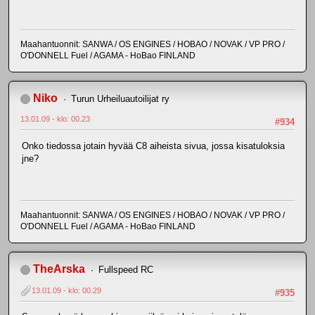
Maahantuonnit: SANWA / OS ENGINES / HOBAO / NOVAK / VP PRO /
O'DONNELL Fuel / AGAMA - HoBao FINLAND
Niko
Turun Urheiluautoilijat ry
13.01.09 - klo: 00.23
#934
Onko tiedossa jotain hyvää C8 aiheista sivua, jossa kisatuloksia
jne?
Maahantuonnit: SANWA / OS ENGINES / HOBAO / NOVAK / VP PRO /
O'DONNELL Fuel / AGAMA - HoBao FINLAND
TheArska
Fullspeed RC
13.01.09 - klo: 00.29
#935