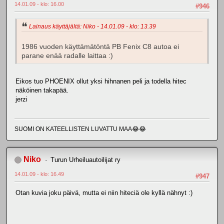
14.01.09 - klo: 16.00
#946
Lainaus käyttäjältä: Niko - 14.01.09 - klo: 13.39
1986 vuoden käyttämätöntä PB Fenix C8 autoa ei
parane enää radalle laittaa :)
Eikos tuo PHOENIX ollut yksi hihnanen peli ja todella hitec
näköinen takapää.
jerzi
SUOMI ON KATEELLISTEN LUVATTU MAA😂😂
Niko
Turun Urheiluautoilijat ry
14.01.09 - klo: 16.49
#947
Otan kuvia joku päivä, mutta ei niin hiteciä ole kyllä nähnyt :)