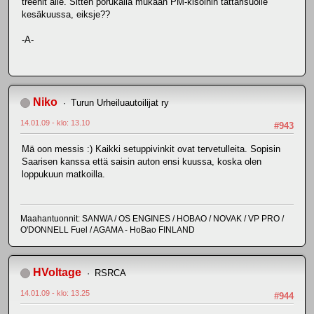
treenit alle. Sitten porukalla mukaan PM-kisoihin tattarisuolle
kesäkuussa, eiksje??
-A-
Niko
Turun Urheiluautoilijat ry
14.01.09 - klo: 13.10
#943
Mä oon messis :) Kaikki setuppivinkit ovat tervetulleita. Sopisin
Saarisen kanssa että saisin auton ensi kuussa, koska olen
loppukuun matkoilla.
Maahantuonnit: SANWA / OS ENGINES / HOBAO / NOVAK / VP PRO /
O'DONNELL Fuel / AGAMA - HoBao FINLAND
HVoltage
RSRCA
14.01.09 - klo: 13.25
#944