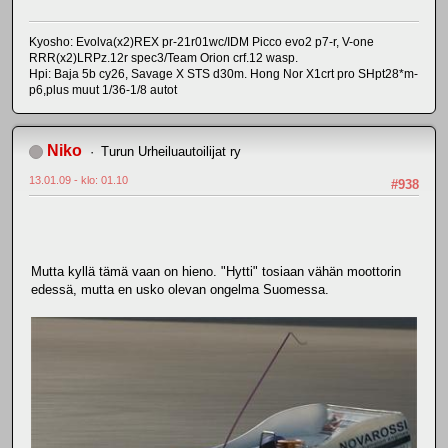
Kyosho: Evolva(x2)REX pr-21r01wc/IDM Picco evo2 p7-r, V-one
RRR(x2)LRPz.12r spec3/Team Orion crf.12 wasp.
Hpi: Baja 5b cy26, Savage X STS d30m. Hong Nor X1crt pro SHpt28*m-
p6,plus muut 1/36-1/8 autot
Niko
Turun Urheiluautoilijat ry
13.01.09 - klo: 01.10
#938
Mutta kyllä tämä vaan on hieno. "Hytti" tosiaan vähän moottorin
edessä, mutta en usko olevan ongelma Suomessa.