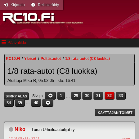
Kirjaudu
Rekisteröidy
Päävalikko
RC10.FI
/
Yleiset
/
Polttisautot
/
1/8 rata-autot (C8 luokka)
1/8 rata-autot (C8 luokka)
Aloittaja Mika R, 05.02.05 - klo: 16.41
1
...
29
30
31
32
33
Sivuja
SIIRRY ALAS
34
35
...
40
KÄYTTÄJÄN TOIMET
Niko
Turun Urheiluautoilijat ry
12.01.09 - klo: 23.11