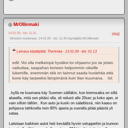
MrOllinmaki
14.01.09 - klo: 11.31
#942
Viimeisin muokkaus
: 14.01.09 - klo: 11.45 käyttäjältä MrOllinmaki
Lainaus käyttäjältä: TheArska - 13.01.09 - klo: 01.13
edit: Voi olla melkeinpä hyväksi toi ohjaamo jos se jotain
vaikuttaa, saapahan koneen helpommin oikeille
lukemille, enemmän sitä on tainnut saada huolehtia että
kone käy tarpeeksi lämpimänä kuin liian kuumana.. :lol:
..kyllä ne kuumana käy Suomen säilläkin, kun kierrosaika on sillä
alueella, mitä sen pitäisi olla, eli reilusti alle 20sec ja koko ajan, ei
vain silloin tällöin.. Kun auto ja kuski on säädöissä, niin kaasu on
pohjassa tattiksella noin 80% ajasta ja suoralla pitää päästä yli
sataa.
Laitetaan kaikkien autot heti keväällä hyviin setuppeihin ja kunnon