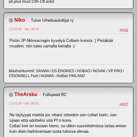
p6,plus muut 1/36-1/8 autot
Niko
Turun Urheiluautoilijat ry
13.01.09 - klo: 00.45
#936
Pistin JP-Nitroracingiin kyselyä Collarin korista :) Pistäkää
muutkin, niin tulee samalla kerralla :)
Maahantuonnit: SANWA / OS ENGINES / HOBAO / NOVAK / VP PRO /
O'DONNELL Fuel / AGAMA - HoBao FINLAND
TheArska
Fullspeed RC
13.01.09 - klo: 00.51
#937
No täytyypä miettiä jos ottaisi sittenkin sen collari korin, sen
sijaan että odottelisi sitä Pf:n koria.
Collari kori on tosiaan hieno, se olikin suunnitelmissa ostaa ennen
kuin aloin harkitsemaan tuota tulossa olevaa.