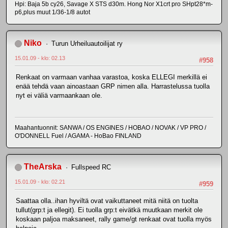
Hpi: Baja 5b cy26, Savage X STS d30m. Hong Nor X1crt pro SHpt28*m-
p6,plus muut 1/36-1/8 autot
Niko
Turun Urheiluautoilijat ry
15.01.09 - klo: 02.13
#958
Renkaat on varmaan vanhaa varastoa, koska ELLEGI merkillä ei
enää tehdä vaan ainoastaan GRP nimen alla. Harrastelussa tuolla
nyt ei väliä varmaankaan ole.
Maahantuonnit: SANWA / OS ENGINES / HOBAO / NOVAK / VP PRO /
O'DONNELL Fuel / AGAMA - HoBao FINLAND
TheArska
Fullspeed RC
15.01.09 - klo: 02.21
#959
Saattaa olla..ihan hyviltä ovat vaikuttaneet mitä niitä on tuolta
tullut(grp:t ja ellegit). Ei tuolla grp:t eivätkä muutkaan merkit ole
koskaan paljoa maksaneet, rally game/gt renkaat ovat tuolla myös