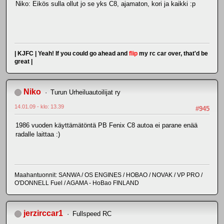
Niko: Eikös sulla ollut jo se yks C8, ajamaton, kori ja kaikki :p
| KJFC | Yeah! If you could go ahead and
flip
my rc car over, that'd be
great |
Niko
Turun Urheiluautoilijat ry
14.01.09 - klo: 13.39
#945
1986 vuoden käyttämätöntä PB Fenix C8 autoa ei parane enää
radalle laittaa :)
Maahantuonnit: SANWA / OS ENGINES / HOBAO / NOVAK / VP PRO /
O'DONNELL Fuel / AGAMA - HoBao FINLAND
jerzirccar1
Fullspeed RC