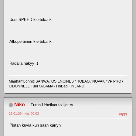
Uusi SPEED kiertokanki:
Alkuperäinen kiertokanki:
Radalla näkyy :)
Maahantuonnit: SANWA / OS ENGINES / HOBAO / NOVAK / VP PRO /
O'DONNELL Fuel / AGAMA - HoBao FINLAND
Niko
Turun Urheiluautoilijat ry
13.01.09 - klo: 00.03
#933
Pistän kuvia kun saan kärryn