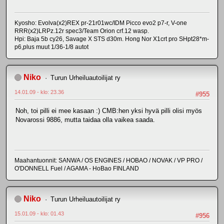
Kyosho: Evolva(x2)REX pr-21r01wc/IDM Picco evo2 p7-r, V-one
RRR(x2)LRPz.12r spec3/Team Orion crf.12 wasp.
Hpi: Baja 5b cy26, Savage X STS d30m. Hong Nor X1crt pro SHpt28*m-
p6,plus muut 1/36-1/8 autot
Niko
Turun Urheiluautoilijat ry
14.01.09 - klo: 23.36
#955
Noh, toi pilli ei mee kasaan :) CMB:hen yksi hyvä pilli olisi myös
Novarossi 9886, mutta taidaa olla vaikea saada.
Maahantuonnit: SANWA / OS ENGINES / HOBAO / NOVAK / VP PRO /
O'DONNELL Fuel / AGAMA - HoBao FINLAND
Niko
Turun Urheiluautoilijat ry
15.01.09 - klo: 01.43
#956