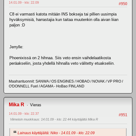
14.01.09 - klo: 22.09
#950
C8 ei varmasti katota mitään INS bokseja tai pillien uusimpia
hyväksymisiä, harrastajia kun taitaa muutenkin olla aivan liian
paljon :D
Jerrylle:
Phoenixissä on 2 hihnaa. Siis veto ensin vaihdelaatikosta
peräakseliin, josta yhdellä hihnalla veto välitetty etuakseliin.
Maahantuonnit: SANWA / OS ENGINES / HOBAO / NOVAK / VP PRO /
O'DONNELL Fuel / AGAMA - HoBao FINLAND
Mika R
Vieras
14.01.09 - klo: 22.37
#951
Viimeisin muokkaus
: 14.01.09 - klo: 22.44 käyttäjältä Mika R
Lainaus käyttäjältä: Niko - 14.01.09 - klo: 22.09