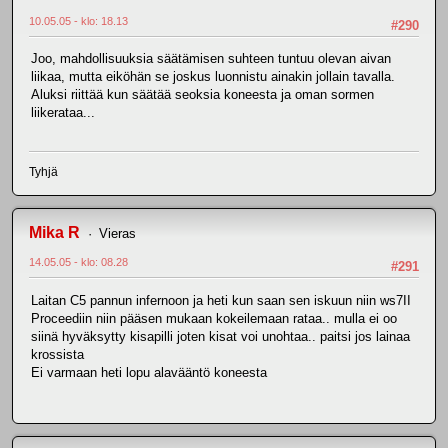
10.05.05 - klo: 18.13
#290
Joo, mahdollisuuksia säätämisen suhteen tuntuu olevan aivan
liikaa, mutta eiköhän se joskus luonnistu ainakin jollain tavalla.
Aluksi riittää kun säätää seoksia koneesta ja oman sormen
liikerataa...
Tyhjä
Mika R
Vieras
14.05.05 - klo: 08.28
#291
Laitan C5 pannun infernoon ja heti kun saan sen iskuun niin ws7II
Proceediin niin pääsen mukaan kokeilemaan rataa.. mulla ei oo
siinä hyväksytty kisapilli joten kisat voi unohtaa.. paitsi jos lainaa
krossista
Ei varmaan heti lopu alavääntö koneesta