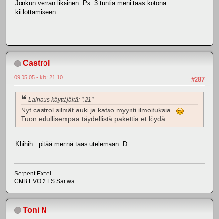
Jonkun verran likainen. Ps: 3 tuntia meni taas kotona
kiillottamiseen.
Castrol
09.05.05 - klo: 21.10
#287
Lainaus käyttäjältä: ".21"
Nyt castrol silmät auki ja katso myynti ilmoituksia.
Tuon edullisempaa täydellistä pakettia et löydä.
Khihih.. pitää mennä taas utelemaan :D
Serpent Excel
CMB EVO 2 LS Sanwa
Toni N