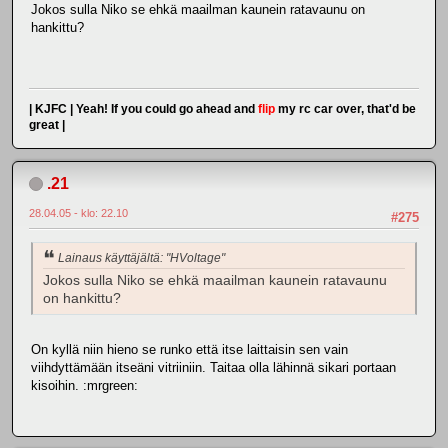
Jokos sulla Niko se ehkä maailman kaunein ratavaunu on
hankittu?
| KJFC | Yeah! If you could go ahead and
flip
my rc car over, that'd be
great |
.21
28.04.05 - klo: 22.10
#275
Lainaus käyttäjältä: "HVoltage"
Jokos sulla Niko se ehkä maailman kaunein ratavaunu
on hankittu?
On kyllä niin hieno se runko että itse laittaisin sen vain
viihdyttämään itseäni vitriiniin. Taitaa olla lähinnä sikari portaan
kisoihin. :mrgreen: