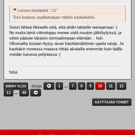
Lainaus käyttäjältä: ".21"
Toni koskas osallistutaan näihin karkeloihin...
Voisin lähteä liikkeelle siitä, että ehdin tattarille reenaamaan :)
No mutta tämä viikonloppu menee vielä muuton jälkilöylyissä, ja
sitten pääsee takaisin normaalimpaan elämään... huh.
Ulkomailta tosiaan löytyy aivan käsittämättömän upeita ratoja. Ja
kauttakin monessa maassa riittää aikalailla enemmän kuin täällä
meidän karussa pohjolassa :(
Tyhjä
1
...
7
8
9
10
11
12
Sivuja
SIIRRY YLÖS
13
...
40
KÄYTTÄJÄN TOIMET