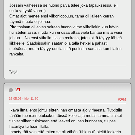
Jossain vaiheessa se huono päivä tulee joka tapauksessa, eli
uutta yritystä vaan :)
Omat ajot menee ensi viikonloppuun, tämä oli jälleen kerran
täynnä muuta ohjelmaa.
Pito tosiaan oli aivan sairaan huono viime viikollakin kun kävin
huristelemassa, mutta kun ei osaa ottaa vielä kantaa mistä voisi
johtua... No ensi viikolla tilailen renkaita, joten siitä täytyy lähteä
liikkeelle. Säädöissäkin saatan olla tällä hetkellä pahasti
metsässä, mutta täytyy udella siitä puolesta samalla kun tilailen
rankaita.
Tyhjä
.21
16.05.05 - klo: 11.50
#294
Ikävä ilma lento johtui sitten ihan omasta ajo virheestä. Tutkittiin
tänään tuo rexin etulaakeri töissä kellolla ja metalli ammattilaiset
tulivat siihen tulokseen että laakeri on ihan kunnossa, tulipas
hätäiltyä turhaan illalla.
Ihmetyttää vain että miten se oli vähän "tihkunut" sieltä laakerin