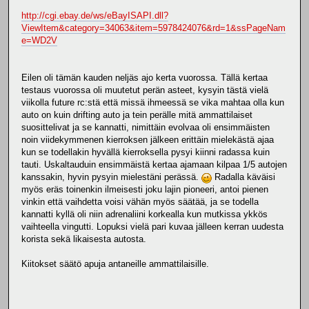
http://cgi.ebay.de/ws/eBayISAPI.dll?
ViewItem&category=34063&item=5978424076&rd=1&ssPageNam
e=WD2V
Eilen oli tämän kauden neljäs ajo kerta vuorossa. Tällä kertaa
testaus vuorossa oli muutetut perän asteet, kysyin tästä vielä
viikolla future rc:stä että missä ihmeessä se vika mahtaa olla kun
auto on kuin drifting auto ja tein perälle mitä ammattilaiset
suosittelivat ja se kannatti, nimittäin evolvaa oli ensimmäisten
noin viidekymmenen kierroksen jälkeen erittäin mielekästä ajaa
kun se todellakin hyvällä kierroksella pysyi kiinni radassa kuin
tauti. Uskaltauduin ensimmäistä kertaa ajamaan kilpaa 1/5 autojen
kanssakin, hyvin pysyin mielestäni perässä.
Radalla käväisi
myös eräs toinenkin ilmeisesti joku lajin pioneeri, antoi pienen
vinkin että vaihdetta voisi vähän myös säätää, ja se todella
kannatti kyllä oli niin adrenaliini korkealla kun mutkissa ykkös
vaihteella vingutti. Lopuksi vielä pari kuvaa jälleen kerran uudesta
korista sekä likaisesta autosta.
Kiitokset säätö apuja antaneille ammattilaisille.