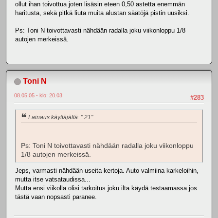
ollut ihan toivottua joten lisäsin eteen 0,50 astetta enemmän
haritusta, sekä pitkä liuta muita alustan säätöjä pistin uusiksi.
Ps: Toni N toivottavasti nähdään radalla joku viikonloppu 1/8
autojen merkeissä.
Toni N
08.05.05 - klo: 20.03
#283
Lainaus käyttäjältä: ".21"
Ps: Toni N toivottavasti nähdään radalla joku viikonloppu
1/8 autojen merkeissä.
Jeps, varmasti nähdään useita kertoja. Auto valmiina karkeloihin,
mutta itse vatsataudissa...
Mutta ensi viikolla olisi tarkoitus joku ilta käydä testaamassa jos
tästä vaan nopsasti paranee.