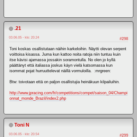
.21
03.06.05 - klo: 20.24
#298
Toni koskas osallistutaan näihin karkeloihin. Näytti olevan serpent
voittoisa kisassa. Juma kun kattoo noita ratoja niin tuntuu kuin
itse kävisi ajamassa jossakin soramontulla. No olen jo kyllä
päättänyt että italiassa joskus käyn vielä katsomassa kun
isommat pojat hurruuttelevat näillä vormuloilla. :mrgreen:
Btw: toivotaan että on paljon osallistujia heinäkuun kilpailuihin.
http://www.jpracing.com/fr/competitions/compet/saison_04/Champi
onnat_monde_Brazil/index2.php
Toni N
03.06.05 - klo: 20.54
#299