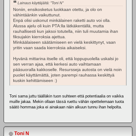
Lainaus käyttäjältä: "Toni N"
Noniin, ensikosketus luokkaan otettu, ja olo on
vähintäänkin vaikuttunut.
Enpä olisi uskonut minkälainen raketti auto voi olla.
Alussa ajelu oli kuin PTA:lla lätkäkentällä, mutta
rauhallisesti kun jaksoi totutella, niin tuli muutamia ihan
fiksujakin kierroksia ajettua.
Minkäälaiseen säätämiseen en vielä keskittynyt, vaan
yritin vaan saada kierroksia aikaiseksi.
Hyvänä mittarina itselle oli, että loppupuolella uskalsi jo
sen verran ajaa, että kerkesi auto vaihtamaan
pääsuoralla kakkoselle. Resursseja autosta on vielä noin
puolet käyttämättä, joten parempi rauhassa keskittyä
kuskin kehittämiseen :)
Toni sama juttu täälläkin tuon suhteen että potentiaalia on vaikka
muille jakaa. Mekin ollaan tässä ruettu vähän opettelemaan tuota
säätö hommaa joka ei ainakaan näin alkuun tunnu ihan helpolta.
Toni N