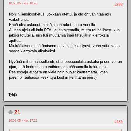
10.05.05 - klo: 16.40
#288
Noniin, ensikosketus luokkaan otettu, ja olo on vähintäänkin
vaikuttunut.
Enpä olisi uskonut minkälainen raketti auto voi olla.
Alussa ajelu oli kuin PTA:lla lätkäkentällä, mutta rauhallisesti kun
jaksoi totutella, niin tuli muutamia ihan fiksujakin kierroksia
ajettua.
Minkäälaiseen säätämiseen en vielä keskittynyt, vaan yritin vaan
saada kierroksia aikaiseksi.
Hyvänä mittarina itselle oli, että loppupuolella uskalsi jo sen verran
ajaa, että kerkesi auto vaihtamaan pääsuoralla kakkoselle.
Resursseja autosta on vielä noin puolet käyttämättä, joten
parempi rauhassa keskittyä kuskin kehittämiseen :)
Tyhjä
.21
10.05.05 - klo: 17.21
#289