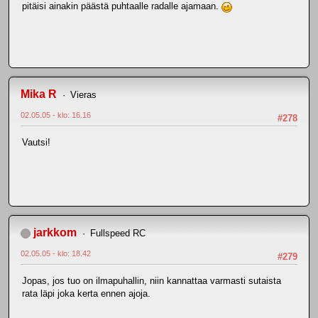
pitäisi ainakin päästä puhtaalle radalle ajamaan.
Mika R
Vieras
02.05.05 - klo: 16.16
#278
Vautsi!
jarkkom
Fullspeed RC
02.05.05 - klo: 18.42
#279
Jopas, jos tuo on ilmapuhallin, niin kannattaa varmasti sutaista
rata läpi joka kerta ennen ajoja.