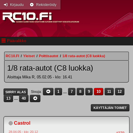
Kirjaudu
Rekisteröidy
Päävalikko
RC10.FI
/
Yleiset
/
Polttisautot
/
1/8 rata-autot (C8 luokka)
1/8 rata-autot (C8 luokka)
Aloittaja Mika R, 05.02.05 - klo: 16.41
1
...
7
8
9
10
11
12
Sivuja
SIIRRY ALAS
13
...
40
KÄYTTÄJÄN TOIMET
Castrol
28.04.05 - klo: 20.12