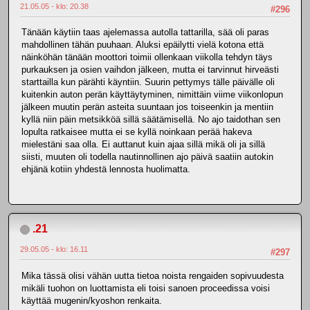
21.05.05 - klo: 20.38
#296
Tänään käytiin taas ajelemassa autolla tattarilla, sää oli paras
mahdollinen tähän puuhaan. Aluksi epäilytti vielä kotona että
näinköhän tänään moottori toimii ollenkaan viikolla tehdyn täys
purkauksen ja osien vaihdon jälkeen, mutta ei tarvinnut hirveästi
starttailla kun pärähti käyntiin. Suurin pettymys tälle päivälle oli
kuitenkin auton perän käyttäytyminen, nimittäin viime viikonlopun
jälkeen muutin perän asteita suuntaan jos toiseenkin ja mentiin
kyllä niin päin metsikköä sillä säätämisellä. No ajo taidothan sen
lopulta ratkaisee mutta ei se kyllä noinkaan perää hakeva
mielestäni saa olla. Ei auttanut kuin ajaa sillä mikä oli ja sillä
siisti, muuten oli todella nautinnollinen ajo päivä saatiin autokin
ehjänä kotiin yhdestä lennosta huolimatta.
.21
29.05.05 - klo: 16.11
#297
Mika tässä olisi vähän uutta tietoa noista rengaiden sopivuudesta
mikäli tuohon on luottamista eli toisi sanoen proceedissa voisi
käyttää mugenin/kyoshon renkaita.