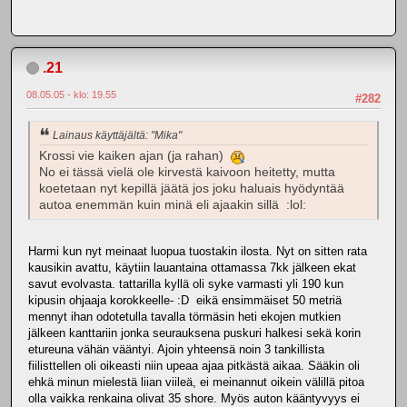
.21
08.05.05 - klo: 19.55
#282
Lainaus käyttäjältä: "Mika"
Krossi vie kaiken ajan (ja rahan)
No ei tässä vielä ole kirvestä kaivoon heitetty, mutta
koetetaan nyt kepillä jäätä jos joku haluais hyödyntää
autoa enemmän kuin minä eli ajaakin sillä :lol:
Harmi kun nyt meinaat luopua tuostakin ilosta. Nyt on sitten rata
kausikin avattu, käytiin lauantaina ottamassa 7kk jälkeen ekat
savut evolvasta. tattarilla kyllä oli syke varmasti yli 190 kun
kipusin ohjaaja korokkeelle- :D eikä ensimmäiset 50 metriä
mennyt ihan odotetulla tavalla törmäsin heti ekojen mutkien
jälkeen kanttariin jonka seurauksena puskuri halkesi sekä korin
etureuna vähän vääntyi. Ajoin yhteensä noin 3 tankillista
fiilisttellen oli oikeasti niin upeaa ajaa pitkästä aikaa. Sääkin oli
ehkä minun mielestä liian viileä, ei meinannut oikein välillä pitoa
olla vaikka renkaina olivat 35 shore. Myös auton kääntyvyys ei