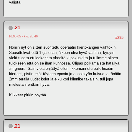
välistä.
.21
16.05.05 - klo: 20.46
#295
Noniin nyt on sitten suoritettu operaatio kiertokangen vaihtokin.
Suosittelivat että 1 gallonan jälkeen olisi hyvä vaihtaa, kysyin
vielä tuosta etulaakerista yhdeltä kilpakuskilta ja tulimme siihen
tulokseen että on se ihan kunnossa. Olipas poikamaista hätäilyä.
:mrgreen: Sain vielä ehjättyä eilen rikkomani etu bulk headin
kierteet, pistin reiät täyteen epoxia ja annoin yön kuivua ja tänään
2mm terällä uudet kolot ja eiku kori kiinnike takaisin, tuli jopa
mielestäni erittäin hyvä.
Kilkkeet pitkin pöytää.
.21