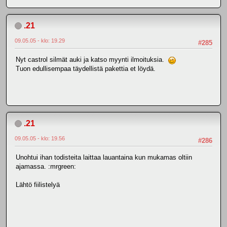
.21
09.05.05 - klo: 19.29
#285
Nyt castrol silmät auki ja katso myynti ilmoituksia.
Tuon edullisempaa täydellistä pakettia et löydä.
.21
09.05.05 - klo: 19.56
#286
Unohtui ihan todisteita laittaa lauantaina kun mukamas oltiin
ajamassa. :mrgreen:
Lähtö fiilistelyä