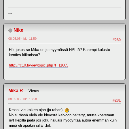
---
Nike
08.05.05 - klo: 11.59
#280
Hö, jokos se Mika on jo myymässä HPI:tä? Parempi kalusto
kenties kiikarissa?
http://rc10.fi/viewtopic.php?t=11605
Mika R
Vieras
08.05.05 - klo: 13.58
#281
Krossi vie kaiken ajan (ja rahan)
No ei tässä vielä ole kirvestä kaivoon heitetty, mutta koetetaan
nyt kepillä jäätä jos joku haluais hyödyntää autoa enemmän kuin
minä eli ajaakin sillä :lol: