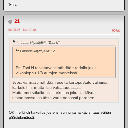
Tyhjä
.21
08.05.05 - klo: 20.06
#284
Lainaus käyttäjältä: "Toni N"
Lainaus käyttäjältä: ".21"
Ps: Toni N toivottavasti nähdään radalla joku
viikonloppu 1/8 autojen merkeissä.
Jeps, varmasti nähdään useita kertoja. Auto valmiina
karkeloihin, mutta itse vatsataudissa...
Mutta ensi viikolla olisi tarkoitus joku ilta käydä
testaamassa jos tästä vaan nopsasti paranee.
OK meillä oli tarkoitus jos ensi sunnuntaina kävisi taas vähän
päästelemässä.