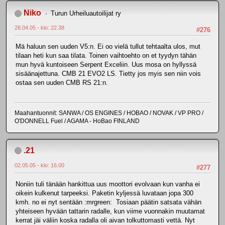
Niko
Turun Urheiluautoilijat ry
28.04.05 - klo: 22.38
#276
Mä haluun sen uuden V5:n. Ei oo vielä tullut tehtaalta ulos, mut
tilaan heti kun saa tilata. Toinen vaihtoehto on et tyydyn tähän
mun hyvä kuntoiseen Serpent Exceliin. Uus mosa on hyllyssä
sisäänajettuna. CMB 21 EVO2 LS. Tietty jos myis sen niin vois
ostaa sen uuden CMB RS 21:n.
Maahantuonnit: SANWA / OS ENGINES / HOBAO / NOVAK / VP PRO /
O'DONNELL Fuel / AGAMA - HoBao FINLAND
.21
02.05.05 - klo: 16.00
#277
Noniin tuli tänään hankittua uus moottori evolvaan kun vanha ei
oikein kulkenut tarpeeksi. Paketin kyljessä luvataan jopa 300
kmh. no ei nyt sentään :mrgreen: Tosiaan päätin satsata vähän
yhteiseen hyvään tattarin radalle, kun viime vuonnakin muutamat
kerrat jäi väliin koska radalla oli aivan tolkuttomasti vettä. Nyt