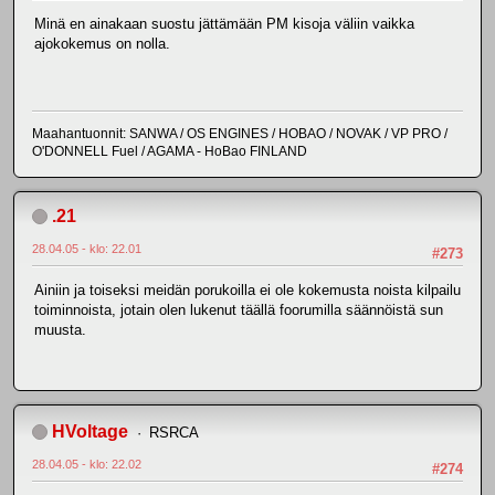
Minä en ainakaan suostu jättämään PM kisoja väliin vaikka
ajokokemus on nolla.
Maahantuonnit: SANWA / OS ENGINES / HOBAO / NOVAK / VP PRO /
O'DONNELL Fuel / AGAMA - HoBao FINLAND
.21
28.04.05 - klo: 22.01
#273
Ainiin ja toiseksi meidän porukoilla ei ole kokemusta noista kilpailu
toiminnoista, jotain olen lukenut täällä foorumilla säännöistä sun
muusta.
HVoltage
RSRCA
28.04.05 - klo: 22.02
#274