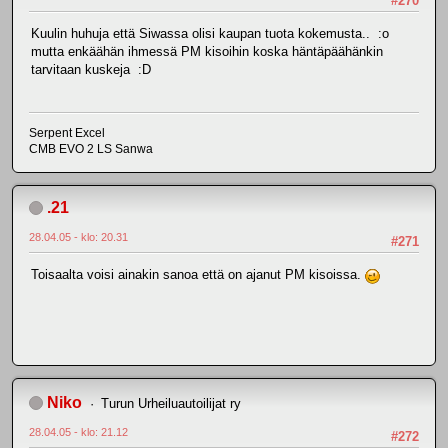
#270
Kuulin huhuja että Siwassa olisi kaupan tuota kokemusta.. :o
mutta enkäähän ihmessä PM kisoihin koska häntäpäähänkin
tarvitaan kuskeja :D
Serpent Excel
CMB EVO 2 LS Sanwa
.21
28.04.05 - klo: 20.31
#271
Toisaalta voisi ainakin sanoa että on ajanut PM kisoissa.
Niko
Turun Urheiluautoilijat ry
28.04.05 - klo: 21.12
#272