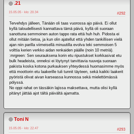
.21
15.05.05 - klo: 20.34
#292
Tervehdys jälleen, Tänään oli taas vuorossa ajo päivä. Ei ollut
kyllä taloudellisesti kannattava tämä päivä, kyllä oli suoraan
sanottuna semmoinen auton tappo rata että huh huh. Pidosta ei
ollut mitään tietoa, ja kun olin ajatellut että yhden tankillisen vielä
ajan niin parilla viimeisellä minuutilla evolva teki semmoisen 5
volttia kerien verkko aidan renkaiden päälle (noin 10 metriä).
:mrgreen: Sen seurauksena korin etu ripustukset korkkasivat etu
bulk headeista, onneksi ei löytynyt tarvittavia ruuveja suoraan
pakista koska kotona purkauksen yhteydessä huomasimme myös
että moottorin etu laakerille tuli tunnit täyteen, sekä kaikki laakerit
pyöristä olivat aivan karseassa kunnossa sekä mielettömässä
pölyssä.
No oppi rahat on tässäkin lajissa maksettava, mutta olisi kyllä
pitänyt jättää ajot tältä päivältä ajamatta.
Toni N
15.05.05 - klo: 22.47
#293