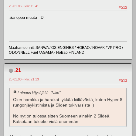
25.01.06 - klo: 15.41
#512
Sanoppa muuta :D
Maahantuonnit: SANWA / OS ENGINES / HOBAO / NOVAK / VP PRO /
O'DONNELL Fuel / AGAMA - HoBao FINLAND
.21
25.01.06 - klo: 21.13
#513
Lainaus käyttäjältä: "Niko"
Olen harakka ja harakat tykkää kiiltävästä, kuten Hyper 8
rungonjäykistimistä ja Sliden tukivarsista ;)
No nyt on tulossa sitten Suomeen ainakin 2 Slideä.
Katsotaan tuleeko vielä enemmän.