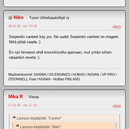
Niko
Turun Urheiluautoilijat ry
26.01.06 - klo: 20.18
#523
Serpentin vanteet käy joo. Ne uudet Serpentin vanteet on mageet.
Niitä pitää saada :)
En nyt hirveesti ehdi krossikisoilta ajamaan, mut yritän siihen
rataankin revetä :)
Maahantuonnit: SANWA / OS ENGINES / HOBAO / NOVAK / VP PRO /
O'DONNELL Fuel / AGAMA - HoBao FINLAND
Mika R
Vieras
27.01.06 - klo: 17.33
#524
Lainaus käyttäjältä: "Castrol"
Lainaus käyttäjältä: "Niko"