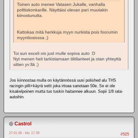
Toinen auto menee Vatasen Jukalle, vanhalla
polttiskonkarille. Näyttäisi olevan pari muutakin
kiinostunutta.
Kattokaa mitä herkkuja myyn nurkista pois foorumin
myyntiosiossa ;)
Toi sun exceli ois just mulle sopiva auto :D
Nyt menen heti tarkistamaan tilitilanteet ja otan yhteyttä
sitten yv:llä ;)
Jos kiinnostaa mulla on käytännössä uusi polished alu THS
racingin pilli+käyrä setti joka irtoaa sanotaan 50e. Se ei ole
kisakelpoinen mutta tuo tuskin haitannee alkuun. Sopii 1/8 rata-
autoihin.
Castrol
27.01.06 - klo: 17.39
#525