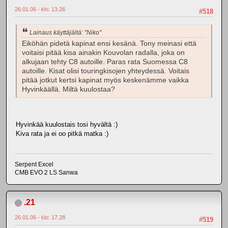
26.01.06 - klo: 13.26
#518
Lainaus käyttäjältä: "Niko"
Eiköhän pidetä kapinat ensi kesänä. Tony meinasi että
voitaisi pitää kisa ainakin Kouvolan radalla, joka on
alkujaan tehty C8 autoille. Paras rata Suomessa C8
autoille. Kisat olisi touringkisojen yhteydessä. Voitais
pitää jotkut kertsi kapinat myös keskenämme vaikka
Hyvinkäällä. Miltä kuulostaa?
Hyvinkää kuulostais tosi hyvältä :)
Kiva rata ja ei oo pitkä matka :)
Serpent Excel
CMB EVO 2 LS Sanwa
.21
26.01.06 - klo: 17.28
#519