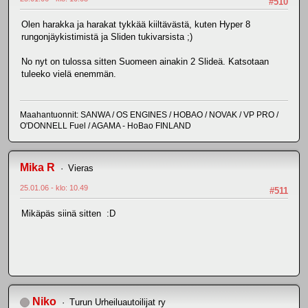
#510
Olen harakka ja harakat tykkää kiiltävästä, kuten Hyper 8
rungonjäykistimistä ja Sliden tukivarsista ;)
No nyt on tulossa sitten Suomeen ainakin 2 Slideä. Katsotaan
tuleeko vielä enemmän.
Maahantuonnit: SANWA / OS ENGINES / HOBAO / NOVAK / VP PRO /
O'DONNELL Fuel / AGAMA - HoBao FINLAND
Mika R
Vieras
25.01.06 - klo: 10.49
#511
Mikäpäs siinä sitten :D
Niko
Turun Urheiluautoilijat ry