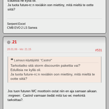
Edullisia ne kyllä oli.
Ja tuota future-rc:n rexiäkin oon miettiny, mitä mieltä te ootte
siitä?
Serpent Excel
CMB EVO 2 LS Sanwa
.21
28.01.06 - klo: 21.15
#531
Lainaus käyttäjältä: "Castrol"
Tarkoitatko sitä storm discountin pakettia vai?
Edullisia ne kyllä oli.
Ja tuota future-rc:n rexiäkin oon miettiny, mitä mieltä te
ootte siitä?
Jos tuon futuren WC moottorin ostat niin en aja samaan aikaan.
:mrgreen: Castrol varmaan tiedät mitä tuo wc merkintä
tarkoittaa?.