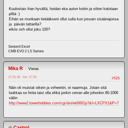
Kuulostais ihan hyvältä, hoidan eka auton kotiin ja sitten katotaan
pilliä :)
Eihän se munkaan tietääkseni ollut sulla kun jossain sisäänajossa
ja päivän tattarilla?
eikös ovh ollut joku 100?
Serpent Excel
CMB EVO 2 LS Sanwa
Mika R
Vieras
27.01.06 - klo: 17.55
#526
Näin oli muistat oikein ja virheetön, ei naarmuja. Jotain sitä
luokkaa se hinta taisi olla ehkä jonkin verran alle johonkin 80-100€
väliin
http://www2.towerhobbies.com/cgi-bin/wti0001p?&I=LXCPX1&P=7
Castrol