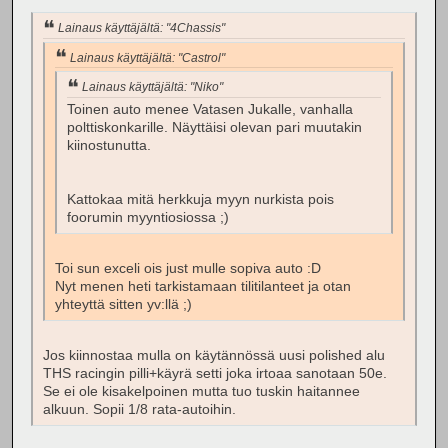
Lainaus käyttäjältä: "4Chassis"
Lainaus käyttäjältä: "Castrol"
Lainaus käyttäjältä: "Niko"
Toinen auto menee Vatasen Jukalle, vanhalla
polttiskonkarille. Näyttäisi olevan pari muutakin
kiinostunutta.
Kattokaa mitä herkkuja myyn nurkista pois
foorumin myyntiosiossa ;)
Toi sun exceli ois just mulle sopiva auto :D
Nyt menen heti tarkistamaan tilitilanteet ja otan
yhteyttä sitten yv:llä ;)
Jos kiinnostaa mulla on käytännössä uusi polished alu
THS racingin pilli+käyrä setti joka irtoaa sanotaan 50e.
Se ei ole kisakelpoinen mutta tuo tuskin haitannee
alkuun. Sopii 1/8 rata-autoihin.