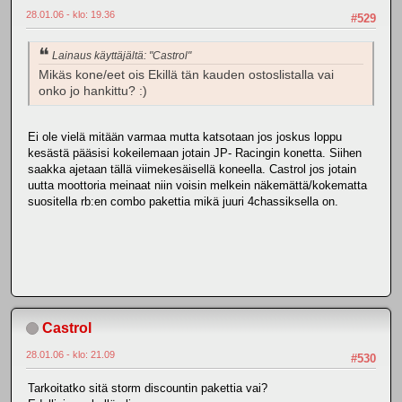
28.01.06 - klo: 19.36
#529
Lainaus käyttäjältä: "Castrol"
Mikäs kone/eet ois Ekillä tän kauden ostoslistalla vai
onko jo hankittu? :)
Ei ole vielä mitään varmaa mutta katsotaan jos joskus loppu
kesästä pääsisi kokeilemaan jotain JP- Racingin konetta. Siihen
saakka ajetaan tällä viimekesäisellä koneella. Castrol jos jotain
uutta moottoria meinaat niin voisin melkein näkemättä/kokematta
suositella rb:en combo pakettia mikä juuri 4chassiksella on.
Castrol
28.01.06 - klo: 21.09
#530
Tarkoitatko sitä storm discountin pakettia vai?