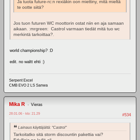
Ja tuota future-rc:n rexiäkin oon miettiny, mitä mieltä
te ootte siitä?
Jos tuon futuren WC moottorin ostat niin en aja samaan
aikaan. :mrgreen: Castrol varmaan tiedät mitä tuo wc
merkintä tarkoittaa?.
world championship? :D
edit. no waltt ehti :)
Serpent Excel
CMB EVO 2 LS Sanwa
Mika R
Vieras
28.01.06 - klo: 21.29
#534
Lainaus käyttäjältä: "Castrol"
Tarkoitatko sitä storm discountin pakettia vai?