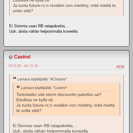
Edullisia ne kyllä oli.
Ja tuota future-rc:n rexiäkin oon miettiny, mitä mieltä te
ootte siitä?
Ei Stormia vaan RB ratapakettia...
Uuh, aloita vähän helpommalla koneella
Castrol
28.01.06 - klo: 21.32
#535
Lainaus käyttäjältä: "4Chassis"
Lainaus käyttäjältä: "Castrol"
Tarkoitatko sitä storm discountin pakettia vai?
Edullisia ne kyllä oli.
Ja tuota future-rc:n rexiäkin oon miettiny, mitä mieltä
te ootte siitä?
Ei Stormia vaan RB ratapakettia...
Uuh, aloita vähän helpommalla koneella