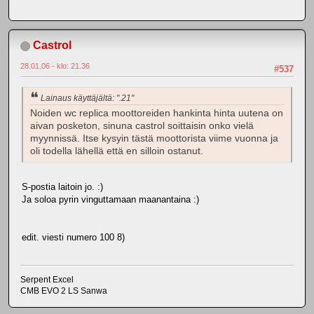
Castrol
28.01.06 - klo: 21.36
#537
Lainaus käyttäjältä: ".21"
Noiden wc replica moottoreiden hankinta hinta uutena on
aivan posketon, sinuna castrol soittaisin onko vielä
myynnissä. Itse kysyin tästä moottorista viime vuonna ja
oli todella lähellä että en silloin ostanut.
S-postia laitoin jo. :)
Ja soloa pyrin vinguttamaan maanantaina :)
edit. viesti numero 100 8)
Serpent Excel
CMB EVO 2 LS Sanwa