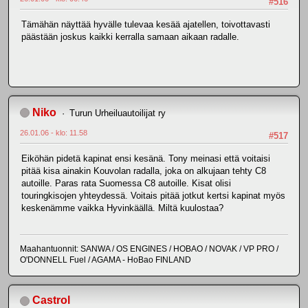
#516
Tämähän näyttää hyvälle tulevaa kesää ajatellen, toivottavasti
päästään joskus kaikki kerralla samaan aikaan radalle.
Niko
Turun Urheiluautoilijat ry
26.01.06 - klo: 11.58
#517
Eiköhän pidetä kapinat ensi kesänä. Tony meinasi että voitaisi
pitää kisa ainakin Kouvolan radalla, joka on alkujaan tehty C8
autoille. Paras rata Suomessa C8 autoille. Kisat olisi
touringkisojen yhteydessä. Voitais pitää jotkut kertsi kapinat myös
keskenämme vaikka Hyvinkäällä. Miltä kuulostaa?
Maahantuonnit: SANWA / OS ENGINES / HOBAO / NOVAK / VP PRO /
O'DONNELL Fuel / AGAMA - HoBao FINLAND
Castrol