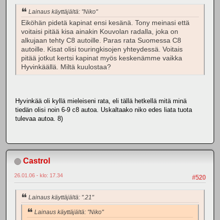
Lainaus käyttäjältä: "Niko"
Eiköhän pidetä kapinat ensi kesänä. Tony meinasi että
voitaisi pitää kisa ainakin Kouvolan radalla, joka on
alkujaan tehty C8 autoille. Paras rata Suomessa C8
autoille. Kisat olisi touringkisojen yhteydessä. Voitais
pitää jotkut kertsi kapinat myös keskenämme vaikka
Hyvinkäällä. Miltä kuulostaa?
Hyvinkää oli kyllä mieleiseni rata, eli tällä hetkellä mitä minä
tiedän olisi noin 6-9 c8 autoa. Uskaltaako niko edes liata tuota
tulevaa autoa. 8)
Castrol
26.01.06 - klo: 17.34
#520
Lainaus käyttäjältä: ".21"
Lainaus käyttäjältä: "Niko"