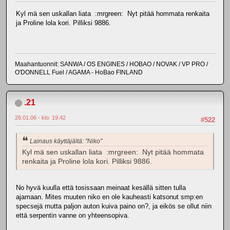
Kyl mä sen uskallan liata :mrgreen: Nyt pitää hommata renkaita
ja Proline lola kori. Pilliksi 9886.
Maahantuonnit: SANWA / OS ENGINES / HOBAO / NOVAK / VP PRO /
O'DONNELL Fuel / AGAMA - HoBao FINLAND
.21
26.01.06 - klo: 19.42
#522
Lainaus käyttäjältä: "Niko"
Kyl mä sen uskallan liata :mrgreen: Nyt pitää hommata
renkaita ja Proline lola kori. Pilliksi 9886.
No hyvä kuulla että tosissaan meinaat kesällä sitten tulla
ajamaan. Mites muuten niko en ole kauheasti katsonut smp:en
specsejä mutta paljon auton kuiva paino on?, ja eikös se ollut niin
että serpentin vanne on yhteensopiva.