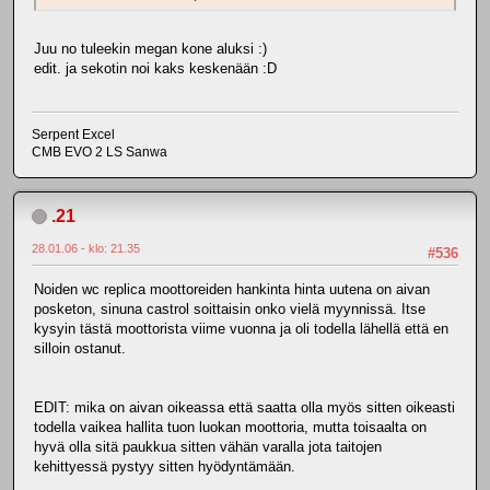
Juu no tuleekin megan kone aluksi :)
edit. ja sekotin noi kaks keskenään :D
Serpent Excel
CMB EVO 2 LS Sanwa
.21
28.01.06 - klo: 21.35
#536
Noiden wc replica moottoreiden hankinta hinta uutena on aivan
posketon, sinuna castrol soittaisin onko vielä myynnissä. Itse
kysyin tästä moottorista viime vuonna ja oli todella lähellä että en
silloin ostanut.
EDIT: mika on aivan oikeassa että saatta olla myös sitten oikeasti
todella vaikea hallita tuon luokan moottoria, mutta toisaalta on
hyvä olla sitä paukkua sitten vähän varalla jota taitojen
kehittyessä pystyy sitten hyödyntämään.