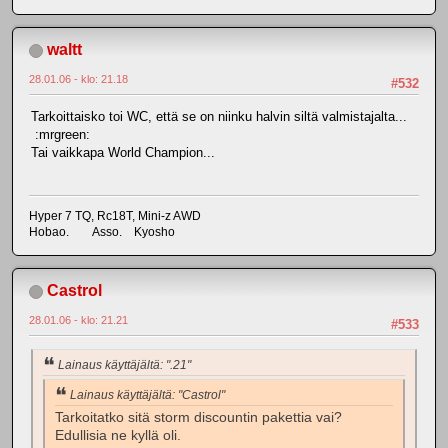
waltt
28.01.06 - klo: 21.18
#532
Tarkoittaisko toi WC, että se on niinku halvin siltä valmistajalta...
:mrgreen:
Tai vaikkapa World Champion...
Hyper 7 TQ, Rc18T, Mini-z AWD
Hobao. Asso. Kyosho
Castrol
28.01.06 - klo: 21.21
#533
Lainaus käyttäjältä: ".21"
Lainaus käyttäjältä: "Castrol"
Tarkoitatko sitä storm discountin pakettia vai?
Edullisia ne kyllä oli.