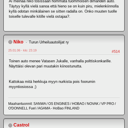
Ai meinaa niko tosissaan hommata tuommoisen dimanderi auto.
Täytyy kyllä vielä sanoa että hieno se on kuin piru, mielenkiinnolla
kyllä odotan minkälainen se sitten radalla on. Onko muuten tuolle
toiselle tulevalle kitille vielä ostajaa?.
Niko
Turun Urheiluautoilijat ry
25.01.06 - klo: 23.19
#514
Toinen auto menee Vatasen Jukalle, vanhalla polttiskonkarille.
Näyttäisi olevan pari muutakin kiinostunutta.
Kattokaa mitä herkkuja myyn nurkista pois foorumin
myyntiosiossa ;)
Maahantuonnit: SANWA / OS ENGINES / HOBAO / NOVAK / VP PRO /
O'DONNELL Fuel / AGAMA - HoBao FINLAND
Castrol