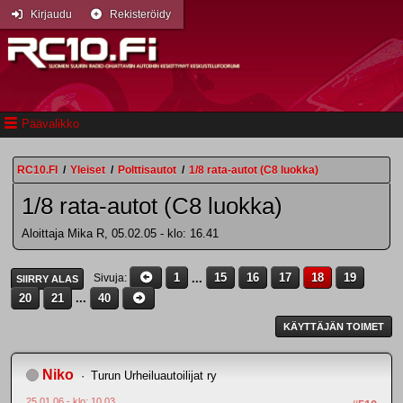
Kirjaudu
Rekisteröidy
Päävalikko
RC10.FI
/
Yleiset
/
Polttisautot
/
1/8 rata-autot (C8 luokka)
1/8 rata-autot (C8 luokka)
Aloittaja Mika R, 05.02.05 - klo: 16.41
1
...
15
16
17
18
19
Sivuja
SIIRRY ALAS
20
21
...
40
KÄYTTÄJÄN TOIMET
Niko
Turun Urheiluautoilijat ry
25.01.06 - klo: 10.03