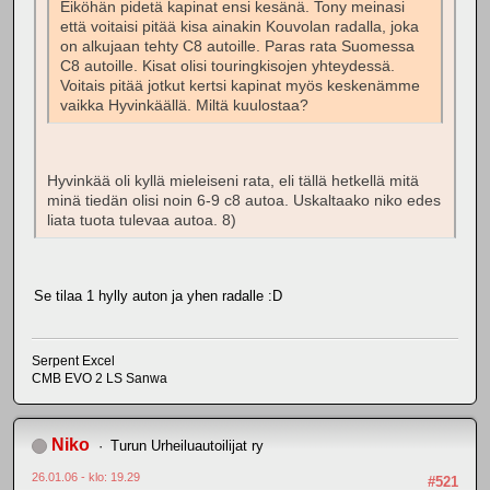
Eiköhän pidetä kapinat ensi kesänä. Tony meinasi
että voitaisi pitää kisa ainakin Kouvolan radalla, joka
on alkujaan tehty C8 autoille. Paras rata Suomessa
C8 autoille. Kisat olisi touringkisojen yhteydessä.
Voitais pitää jotkut kertsi kapinat myös keskenämme
vaikka Hyvinkäällä. Miltä kuulostaa?
Hyvinkää oli kyllä mieleiseni rata, eli tällä hetkellä mitä
minä tiedän olisi noin 6-9 c8 autoa. Uskaltaako niko edes
liata tuota tulevaa autoa. 8)
Se tilaa 1 hylly auton ja yhen radalle :D
Serpent Excel
CMB EVO 2 LS Sanwa
Niko
Turun Urheiluautoilijat ry
26.01.06 - klo: 19.29
#521