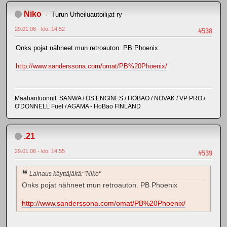
Niko
Turun Urheiluautoilijat ry
29.01.06 - klo: 14.52
#538
Onks pojat nähneet mun retroauton. PB Phoenix
http://www.sanderssona.com/omat/PB%20Phoenix/
Maahantuonnit: SANWA / OS ENGINES / HOBAO / NOVAK / VP PRO /
O'DONNELL Fuel / AGAMA - HoBao FINLAND
.21
29.01.06 - klo: 14.55
#539
Lainaus käyttäjältä: "Niko"
Onks pojat nähneet mun retroauton. PB Phoenix
http://www.sanderssona.com/omat/PB%20Phoenix/