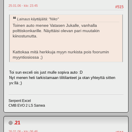
25.01.06 - klo: 23.45
#515
Lainaus käyttäjältä: "Niko"
Toinen auto menee Vatasen Jukalle, vanhalla
polttiskonkarille. Näyttäisi olevan pari muutakin
kiinostunutta.
Kattokaa mitä herkkuja myyn nurkista pois foorumin
myyntiosiossa ;)
Toi sun exceli ois just mulle sopiva auto :D
Nyt menen heti tarkistamaan tilitilanteet ja otan yhteyttä sitten
yv:llä ;)
Serpent Excel
CMB EVO 2 LS Sanwa
.21
26.01.06 - klo: 06.46