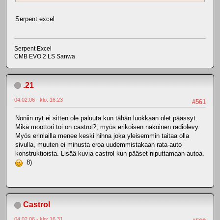
Serpent excel
Serpent Excel
CMB EVO 2 LS Sanwa
.21
04.02.06 - klo: 16.23
#561
Noniin nyt ei sitten ole paluuta kun tähän luokkaan olet päässyt.
Mikä moottori toi on castrol?, myös erikoisen näköinen radiolevy.
Myös erinlailla menee keski hihna joka yleisemmin taitaa olla
sivulla, muuten ei minusta eroa uudemmistakaan rata-auto
konstruktioista. Lisää kuvia castrol kun pääset niputtamaan autoa.
8)
Castrol
04.02.06 - klo: 16.31