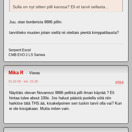
Sulla on nyt sitten pilli kanssa? Eli et tarvii sellasta...
Juu, otan borderista 9886 pillin.
tarviitteko muuten jotain sieltä nii otettais pientä kimppatilausta?
Serpent Excel
CMB EVO 2 LS Sanwa
Mika R
Vieras
01.02.06 - klo: 15.28
#554
Näyttäis olevan Novarossi 9886 pelkkä pilli ilman käyrää ? Eli
hintaa tulee about 100e. Jos haluut päästä puolella siitä niin
harkitse tätä THS:ää, kisakelpoinen sen tuskin tarvii olla vai? Kun
ei ole kisojakaan. Mutta miten vain.