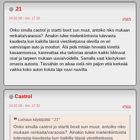
.21
04.02.06 - klo: 17.26
#565
Onko sinulla castrol jo startti boxit sun muut, antoiko niko mukaan
renkaita/varaosia?. Ainakin tulee mielenkiintoista tulevasta
kaudesta kun kaikilla tässä viestiketjussa olevilla on eri
valmistajan auto ja moottori. Älä pidä mitään hirveätä kiirettä
kasaamisessa, kannnattaa eka tarkistaa ainakin kaikki liikkuvat
osat ja tarpeen mukaan uusia/voidella. Samalla saat käsityksen
omasta autosta. Tässähän on aikaa vielä niin paljon että kerkeää
vaikka koko auton koluta läpi ruuvi ruuvilta.
Castrol
04.02.06 - klo: 17.32
#566
Lainaus käyttäjältä: ".21"
Onko sinulla castrol jo startti boxit sun muut, antoiko niko
mukaan renkaita/varaosia?. Ainakin tulee mielenkiintoista
tulevasta kaudesta kun kaikilla tässä viestiketjussa