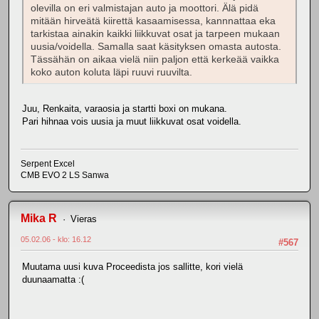
olevilla on eri valmistajan auto ja moottori. Älä pidä
mitään hirveätä kiirettä kasaamisessa, kannnattaa eka
tarkistaa ainakin kaikki liikkuvat osat ja tarpeen mukaan
uusia/voidella. Samalla saat käsityksen omasta autosta.
Tässähän on aikaa vielä niin paljon että kerkeää vaikka
koko auton koluta läpi ruuvi ruuvilta.
Juu, Renkaita, varaosia ja startti boxi on mukana.
Pari hihnaa vois uusia ja muut liikkuvat osat voidella.
Serpent Excel
CMB EVO 2 LS Sanwa
Mika R
Vieras
05.02.06 - klo: 16.12
#567
Muutama uusi kuva Proceedista jos sallitte, kori vielä
duunaamatta :(