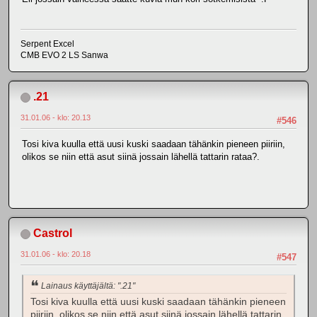
Serpent Excel
CMB EVO 2 LS Sanwa
.21
31.01.06 - klo: 20.13
#546
Tosi kiva kuulla että uusi kuski saadaan tähänkin pieneen piiriin,
olikos se niin että asut siinä jossain lähellä tattarin rataa?.
Castrol
31.01.06 - klo: 20.18
#547
Lainaus käyttäjältä: ".21"
Tosi kiva kuulla että uusi kuski saadaan tähänkin pieneen
piiriin, olikos se niin että asut siinä jossain lähellä tattarin