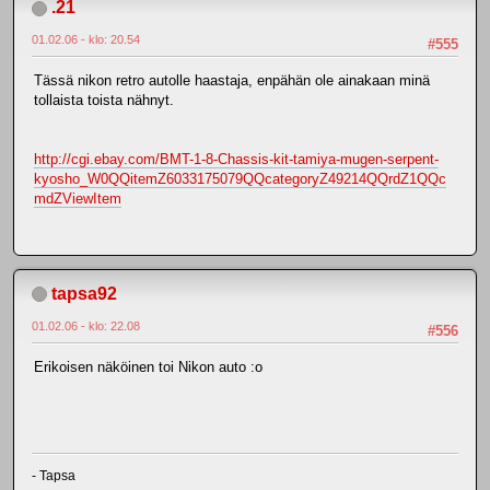
.21
01.02.06 - klo: 20.54
#555
Tässä nikon retro autolle haastaja, enpähän ole ainakaan minä
tollaista toista nähnyt.
http://cgi.ebay.com/BMT-1-8-Chassis-kit-tamiya-mugen-serpent-
kyosho_W0QQitemZ6033175079QQcategoryZ49214QQrdZ1QQc
mdZViewItem
tapsa92
01.02.06 - klo: 22.08
#556
Erikoisen näköinen toi Nikon auto :o
- Tapsa