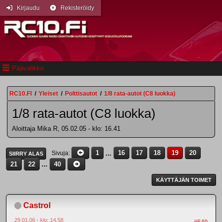
Kirjaudu
Rekisteröidy
Päävalikko
RC10.FI
/
Yleiset
/
Polttisautot
/
1/8 rata-autot (C8 luokka)
1/8 rata-autot (C8 luokka)
Aloittaja Mika R, 05.02.05 - klo: 16.41
1
...
16
17
18
19
20
Sivuja
SIIRRY ALAS
21
22
...
40
KÄYTTÄJÄN TOIMET
Castrol
29.01.06 - klo: 14.58