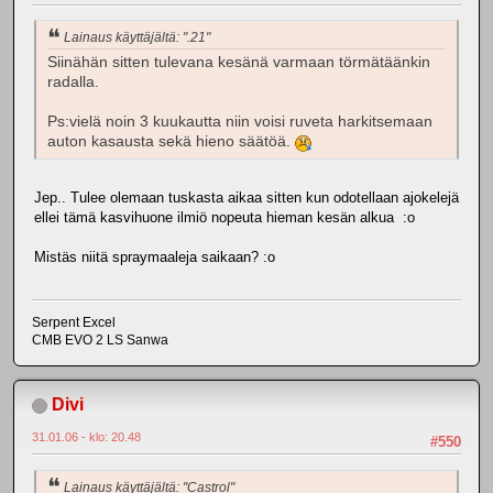
Lainaus käyttäjältä: ".21"
Siinähän sitten tulevana kesänä varmaan törmätäänkin
radalla.
Ps:vielä noin 3 kuukautta niin voisi ruveta harkitsemaan
auton kasausta sekä hieno säätöä.
Jep.. Tulee olemaan tuskasta aikaa sitten kun odotellaan ajokelejä
ellei tämä kasvihuone ilmiö nopeuta hieman kesän alkua :o
Mistäs niitä spraymaaleja saikaan? :o
Serpent Excel
CMB EVO 2 LS Sanwa
Divi
31.01.06 - klo: 20.48
#550
Lainaus käyttäjältä: "Castrol"