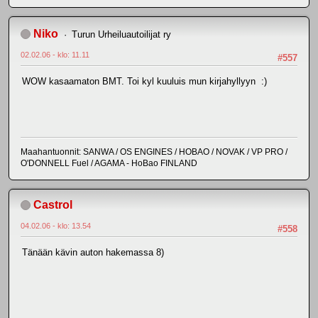
Niko
Turun Urheiluautoilijat ry
02.02.06 - klo: 11.11
#557
WOW kasaamaton BMT. Toi kyl kuuluis mun kirjahyllyyn :)
Maahantuonnit: SANWA / OS ENGINES / HOBAO / NOVAK / VP PRO /
O'DONNELL Fuel / AGAMA - HoBao FINLAND
Castrol
04.02.06 - klo: 13.54
#558
Tänään kävin auton hakemassa 8)