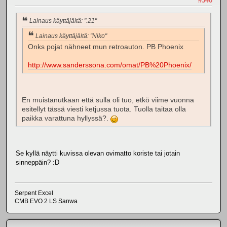
#540
Lainaus käyttäjältä: ".21"
Lainaus käyttäjältä: "Niko"
Onks pojat nähneet mun retroauton. PB Phoenix
http://www.sanderssona.com/omat/PB%20Phoenix/
En muistanutkaan että sulla oli tuo, etkö viime vuonna
esitellyt tässä viesti ketjussa tuota. Tuolla taitaa olla
paikka varattuna hyllyssä?.
Se kyllä näytti kuvissa olevan ovimatto koriste tai jotain
sinneppäin? :D
Serpent Excel
CMB EVO 2 LS Sanwa