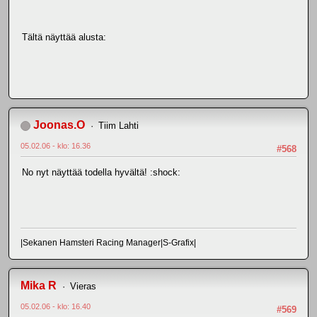
Tältä näyttää alusta:
Joonas.O
Tiim Lahti
05.02.06 - klo: 16.36
#568
No nyt näyttää todella hyvältä! :shock:
|Sekanen Hamsteri Racing Manager|S-Grafix|
Mika R
Vieras
05.02.06 - klo: 16.40
#569