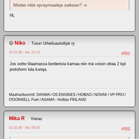
Mistäs niitä spraymaaleja saikaan? :o
HL
Niko
Turun Urheiluautoilijat ry
31.01.06 - klo: 22.14
#551
Jos ootte tilaamassa borderista kamaa niin mä voisin ottaa 2 kpl
protoform lola koreja.
Maahantuonnit: SANWA / OS ENGINES / HOBAO / NOVAK / VP PRO /
O'DONNELL Fuel / AGAMA - HoBao FINLAND
Mika R
Vieras
01.02.06 - klo: 09.50
#552