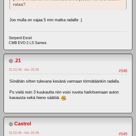
rataa?.
Joo mulla on vajaa 5 min matka radalle :)
Serpent Excel
CMB EVO 2 LS Sanwa
.21
31.01.06 - klo: 20.30
#548
Siinähän sitten tulevana kesänä varmaan törmätäänkin radalla.
Ps:vielä noin 3 kuukautta niin voisi ruveta harkitsemaan auton
kasausta sekä hieno säätöä.
Castrol
31.01.06 - klo: 20.39
#549