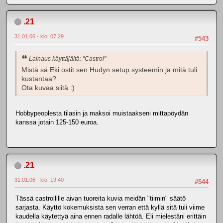
.21
31.01.06 - klo: 07.29
#543
Lainaus käyttäjältä: "Castrol"
Mistä sä Eki ostit sen Hudyn setup systeemin ja mitä tuli
kustantaa?
Ota kuvaa siitä :)
Hobbypeoplesta tilasin ja maksoi muistaakseni mittapöydän
kanssa jotain 125-150 euroa.
.21
31.01.06 - klo: 19.40
#544
Tässä castrollille aivan tuoreita kuvia meidän "tiimin" säätö
sarjasta. Käyttö kokemuksista sen verran että kyllä sitä tuli viime
kaudella käytettyä aina ennen radalle lähtöä. Eli mielestäni erittäin