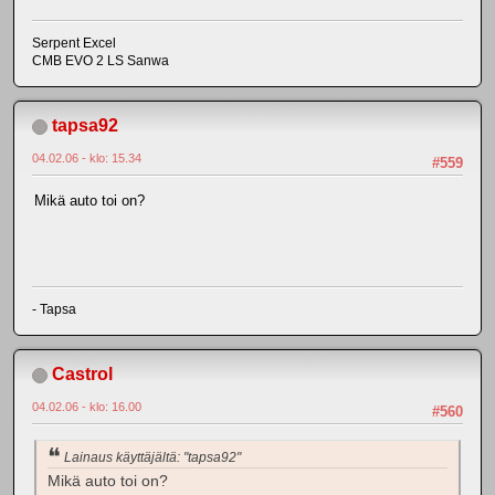
Serpent Excel
CMB EVO 2 LS Sanwa
tapsa92
04.02.06 - klo: 15.34
#559
Mikä auto toi on?
- Tapsa
Castrol
04.02.06 - klo: 16.00
#560
Lainaus käyttäjältä: "tapsa92"
Mikä auto toi on?