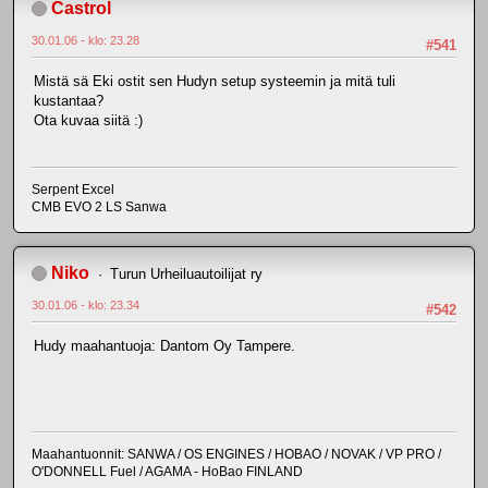
Castrol
30.01.06 - klo: 23.28
#541
Mistä sä Eki ostit sen Hudyn setup systeemin ja mitä tuli
kustantaa?
Ota kuvaa siitä :)
Serpent Excel
CMB EVO 2 LS Sanwa
Niko
Turun Urheiluautoilijat ry
30.01.06 - klo: 23.34
#542
Hudy maahantuoja: Dantom Oy Tampere.
Maahantuonnit: SANWA / OS ENGINES / HOBAO / NOVAK / VP PRO /
O'DONNELL Fuel / AGAMA - HoBao FINLAND