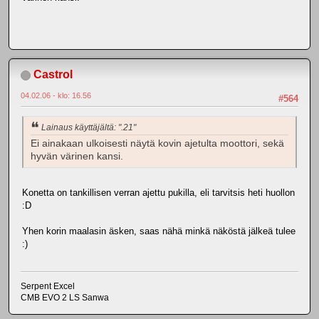
Castrol
04.02.06 - klo: 16.56
#564
Lainaus käyttäjältä: ".21"
Ei ainakaan ulkoisesti näytä kovin ajetulta moottori, sekä
hyvän värinen kansi.
Konetta on tankillisen verran ajettu pukilla, eli tarvitsis heti huollon
:D
Yhen korin maalasin äsken, saas nähä minkä näköstä jälkeä tulee
:)
Serpent Excel
CMB EVO 2 LS Sanwa