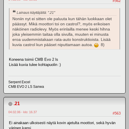
#562
Lainaus käyttäjältä: ".21"
Noniin nyt ei sitten ole paluuta kun tähän luokkaan olet
päässyt. Mikä moottori toi on castrol?, myös erikoisen
näköinen radiolevy. Myös erinlailla menee keski hihna
joka yleisemmin taitaa olla sivulla, muuten ei minusta
eroa uudemmistakaan rata-auto konstruktioista. Lisää
kuvia castrol kun pääset niputtamaan autoa.
8)
Koneena toimii CMB Evo 2 ls
Lisää kuvia tulee kohtapuolin :)
Serpent Excel
CMB EVO 2 LS Sanwa
.21
04.02.06 - klo: 16.37
#563
Ei ainakaan ulkoisesti näytä kovin ajetulta moottori, sekä hyvän
värinen kansi.