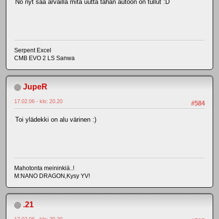
No nyt saa arvailla mitä uutta tähän autoon on tullut :D
Serpent Excel
CMB EVO 2 LS Sanwa
JupeR
17.02.06 - klo: 20.20
#584
Toi ylädekki on alu värinen :)
Mahotonta meininkiä..!
M:NANO DRAGON,Kysy YV!
.21
17.02.06 - klo: 20.20