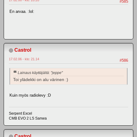
#585
En arvaa. :lol:
Castrol
17.02.06 - klo: 21.14
#586
Lainaus käyttäjältä: "jeppe"
Toi ylädekki on alu värinen :)
Kuin myös radiolevy :D
Serpent Excel
CMB EVO 2 LS Sanwa
Castrol