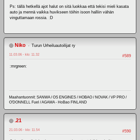
Ps: tällä hetkellä ajot halut on sitä luokkaa että tekisi mieli kasata
auto ja mennä vaikka huvikseen töihin isoon halliin vähän
vinguttamaan rossia. :D
Niko
Turun Urheiluautoilijat ry
11.03.06 - klo: 11.32
#589
:mrgreen:
Maahantuonnit: SANWA / OS ENGINES / HOBAO / NOVAK / VP PRO /
O'DONNELL Fuel / AGAMA - HoBao FINLAND
.21
21.03.06 - klo: 11.54
#590