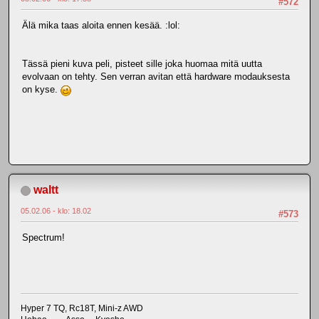
#572
Älä mika taas aloita ennen kesää. :lol:
Tässä pieni kuva peli, pisteet sille joka huomaa mitä uutta
evolvaan on tehty. Sen verran avitan että hardware modauksesta
on kyse.
waltt
05.02.06 - klo: 18.02
#573
Spectrum!
Hyper 7 TQ, Rc18T, Mini-z AWD