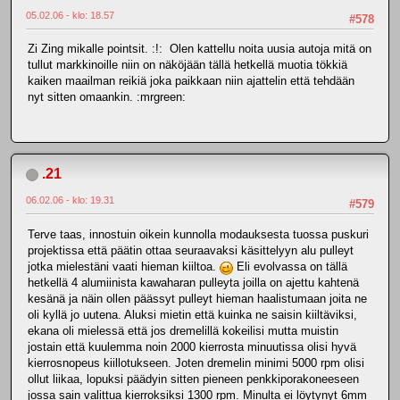
05.02.06 - klo: 18.57
#578
Zi Zing mikalle pointsit. :!: Olen kattellu noita uusia autoja mitä on
tullut markkinoille niin on näköjään tällä hetkellä muotia tökkiä
kaiken maailman reikiä joka paikkaan niin ajattelin että tehdään
nyt sitten omaankin. :mrgreen:
.21
06.02.06 - klo: 19.31
#579
Terve taas, innostuin oikein kunnolla modauksesta tuossa puskuri
projektissa että päätin ottaa seuraavaksi käsittelyyn alu pulleyt
jotka mielestäni vaati hieman kiiltoa.
Eli evolvassa on tällä
hetkellä 4 alumiinista kawaharan pulleyta joilla on ajettu kahtenä
kesänä ja näin ollen päässyt pulleyt hieman haalistumaan joita ne
oli kyllä jo uutena. Aluksi mietin että kuinka ne saisin kiiltäviksi,
ekana oli mielessä että jos dremelillä kokeilisi mutta muistin
jostain että kuulemma noin 2000 kierrosta minuutissa olisi hyvä
kierrosnopeus kiillotukseen. Joten dremelin minimi 5000 rpm olisi
ollut liikaa, lopuksi päädyin sitten pieneen penkkiporakoneeseen
jossa sain valittua kierroksiksi 1300 rpm. Minulta ei löytynyt 6mm