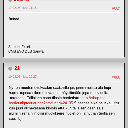
17.02.06 - klo: 21.15
#587
/miss/
Serpent Excel
CMB EVO 2 LS Sanwa
.21
10.03.06 - klo: 20.27
#588
Nyt on muuten evolvaakin saatavilla jos jonninmoista alu hupi
hupia, rupeaa nikon tuleva spm näyttämään jopa muoviselta.
:mrgreen: Tällaisen osan tilasin borderista.
http://shop.the-
border.nl/product.php?productid=24135
Sinäänsä aika hauska juttu
kun juuri viimekesänä kirosin että kun tällaisen osan saisi
alumiinisena niin olisi muovikierre huolet ohi ja nythän tuollaisen
saa. 8)