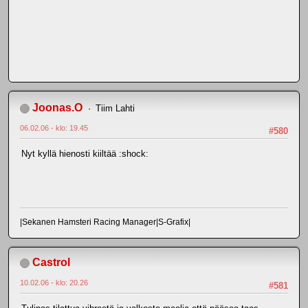
Joonas.O
Tiim Lahti
06.02.06 - klo: 19.45
#580
Nyt kyllä hienosti kiiltää :shock:
|Sekanen Hamsteri Racing Manager|S-Grafix|
Castrol
10.02.06 - klo: 20.26
#581