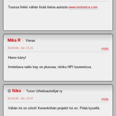
Tuossa linkki vähän lisää tietoa autosta
www.motonica.com
Mika R
Vieras
30.03.06 - klo: 13.21
#595
Hieno kärry!
Irrotettava radio tray on plussaa; niinku HPI tourereissa.
Niko
Turun Urheiluautoilijat ry
30.03.06 - klo: 13.47
#596
Vähän toi on siiisti! Kenenköhän projekti toi on. Pitää kysellä.