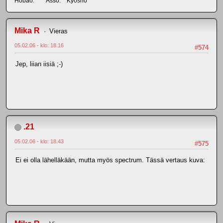
Hobao. Asso. Kyosho
Mika R
Vieras
05.02.06 - klo: 18.16
#574
Jep, liian iisiä ;-)
.21
05.02.06 - klo: 18.43
#575
Ei ei olla lähelläkään, mutta myös spectrum. Tässä vertaus kuva: