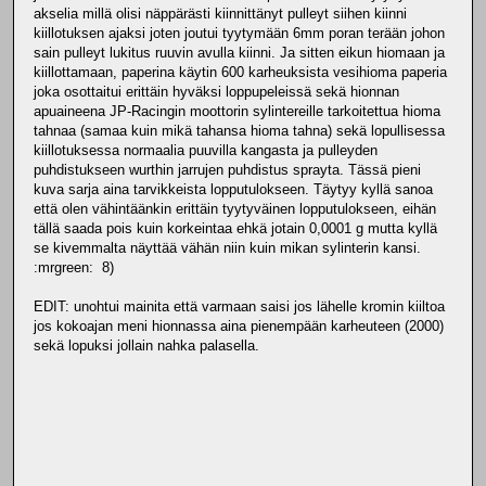
akselia millä olisi näppärästi kiinnittänyt pulleyt siihen kiinni
kiillotuksen ajaksi joten joutui tyytymään 6mm poran terään johon
sain pulleyt lukitus ruuvin avulla kiinni. Ja sitten eikun hiomaan ja
kiillottamaan, paperina käytin 600 karheuksista vesihioma paperia
joka osottaitui erittäin hyväksi loppupeleissä sekä hionnan
apuaineena JP-Racingin moottorin sylintereille tarkoitettua hioma
tahnaa (samaa kuin mikä tahansa hioma tahna) sekä lopullisessa
kiillotuksessa normaalia puuvilla kangasta ja pulleyden
puhdistukseen wurthin jarrujen puhdistus sprayta. Tässä pieni
kuva sarja aina tarvikkeista lopputulokseen. Täytyy kyllä sanoa
että olen vähintäänkin erittäin tyytyväinen lopputulokseen, eihän
tällä saada pois kuin korkeintaa ehkä jotain 0,0001 g mutta kyllä
se kivemmalta näyttää vähän niin kuin mikan sylinterin kansi.
:mrgreen: 8)
EDIT: unohtui mainita että varmaan saisi jos lähelle kromin kiiltoa
jos kokoajan meni hionnassa aina pienempään karheuteen (2000)
sekä lopuksi jollain nahka palasella.