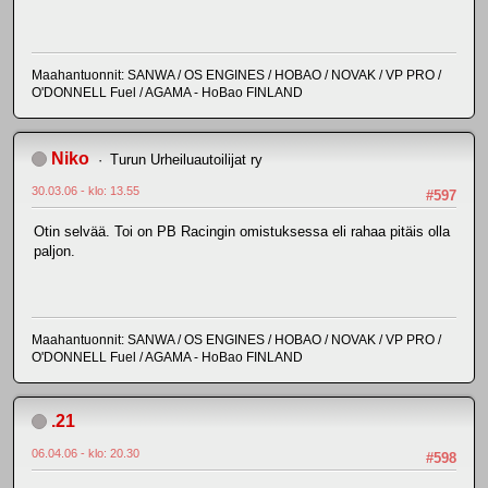
Maahantuonnit: SANWA / OS ENGINES / HOBAO / NOVAK / VP PRO /
O'DONNELL Fuel / AGAMA - HoBao FINLAND
Niko
Turun Urheiluautoilijat ry
30.03.06 - klo: 13.55
#597
Otin selvää. Toi on PB Racingin omistuksessa eli rahaa pitäis olla
paljon.
Maahantuonnit: SANWA / OS ENGINES / HOBAO / NOVAK / VP PRO /
O'DONNELL Fuel / AGAMA - HoBao FINLAND
.21
06.04.06 - klo: 20.30
#598