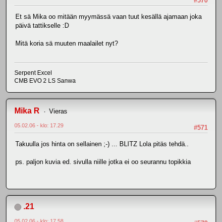
#570
Et sä Mika oo mitään myymässä vaan tuut kesällä ajamaan joka
päivä tattikselle :D
Mitä koria sä muuten maalailet nyt?
Serpent Excel
CMB EVO 2 LS Sanwa
Mika R
Vieras
05.02.06 - klo: 17.29
#571
Takuulla jos hinta on sellainen ;-) ... BLITZ Lola pitäs tehdä..
ps. paljon kuvia ed. sivulla niille jotka ei oo seurannu topikkia
.21
05.02.06 - klo: 17.58