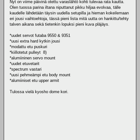
Nyt on viime päivinä otettu varaslähtö kohti tulevaa rata kautta.
Olen tuossa parina iltana niputtanut pikku hiljaa evolvaa, tälle
kaudelle lähdetään täysin uudella setupilla ja hieman kokeilemaan
eri jousi vaihtoehtoja, tässä pieni lista mitä uutta on hankittu/tehty
talven aikana sekä tietenkin lopuksi pieni kuva pläjäys.
*uudet servot futaba 9550 & 9351
*uusi extra hard kytkin jousi
*modattu etu puskuri
*kiillotetut pulleyt 8)
*alumiininen servo mount
*uudet etuvetarit
*spectrum vastari
*uusi pehmeämpi etu body mount
*alumiiniset etu upper armit
Tulossa vielä kyosho dome kori.