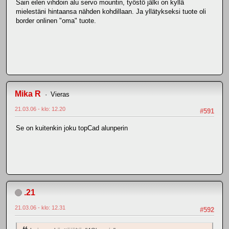
Sain eilen vihdoin alu servo mountin, työstö jälki on kyllä
mielestäni hintaansa nähden kohdillaan. Ja yllätykseksi tuote oli
border onlinen "oma" tuote.
Mika R
Vieras
21.03.06 - klo: 12.20
#591
Se on kuitenkin joku topCad alunperin
.21
21.03.06 - klo: 12.31
#592