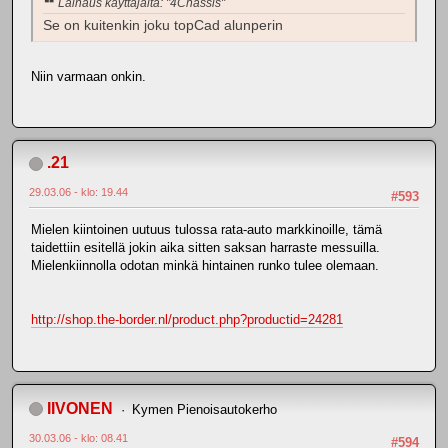
Lainaus käyttäjältä: "4Chassis"
Se on kuitenkin joku topCad alunperin
Niin varmaan onkin.
.21
29.03.06 - klo: 19.44
#593
Mielen kiintoinen uutuus tulossa rata-auto markkinoille, tämä
taidettiin esitellä jokin aika sitten saksan harraste messuilla.
Mielenkiinnolla odotan minkä hintainen runko tulee olemaan.
http://shop.the-border.nl/product.php?productid=24281
IIVONEN
Kymen Pienoisautokerho
30.03.06 - klo: 08.41
#594