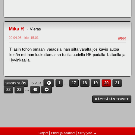
Mika R
Vieras
20.04.06 - klo: 15.01
#599
Tilasin tohon omaani varaosia ihan siltä varalta jos kävis autoa
kesän mittaan luukuttamassa tuolla uudella RB padalla Tattarilla ja
Hyvinkäällä.
1
...
17
18
19
20
21
Sivuja
SIIRRY YLÖS
22
23
...
40
KÄYTTÄJÄN TOIMET
|
|
Ohjeet
Ehdot ja säännöt
Siirry ylös ▲