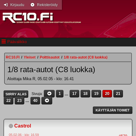
Kirjaudu
Rekisteröidy
Päävalikko
RC10.FI
/
Yleiset
/
Polttisautot
/
1/8 rata-autot (C8 luokka)
1/8 rata-autot (C8 luokka)
Aloittaja Mika R, 05.02.05 - klo: 16.41
1
...
17
18
19
20
21
Sivuja
SIIRRY ALAS
22
23
...
40
KÄYTTÄJÄN TOIMET
Castrol
05.02.06 - klo: 16.59