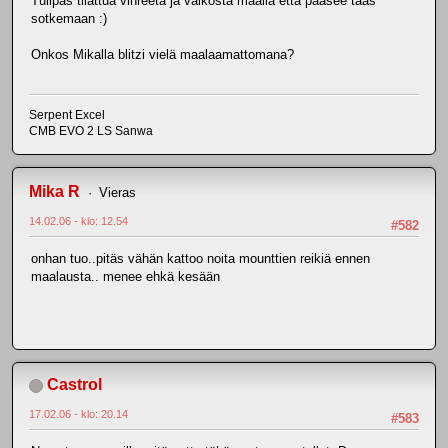
Tulipas tilattua vihreetä ja valkosta maalia että pääsee taas
sotkemaan :)
Onkos Mikalla blitzi vielä maalaamattomana?
Serpent Excel
CMB EVO 2 LS Sanwa
Mika R
Vieras
14.02.06 - klo: 12.54
#582
onhan tuo..pitäs vähän kattoo noita mounttien reikiä ennen
maalausta.. menee ehkä kesään
Castrol
17.02.06 - klo: 20.14
#583