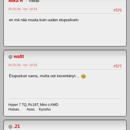
Mika R
Vieras
05.02.06 - klo: 18.54
#576
en mä nää muuta kuin uuden etupuskurin
waltt
05.02.06 - klo: 18.55
#577
Etupuskuri sama, mutta oot keventänyt...
Hyper 7 TQ, Rc18T, Mini-z AWD
Hobao. Asso. Kyosho
.21