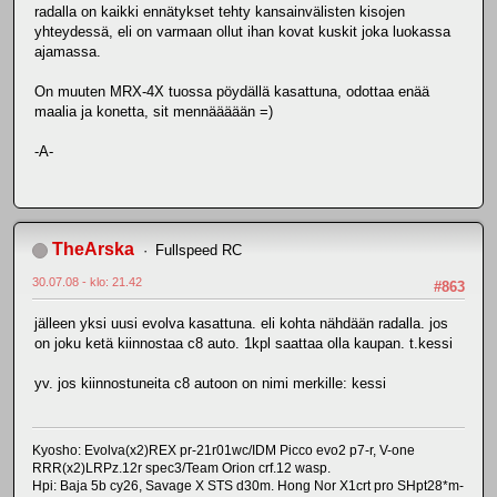
radalla on kaikki ennätykset tehty kansainvälisten kisojen
yhteydessä, eli on varmaan ollut ihan kovat kuskit joka luokassa
ajamassa.
On muuten MRX-4X tuossa pöydällä kasattuna, odottaa enää
maalia ja konetta, sit mennäääään =)
-A-
TheArska
Fullspeed RC
30.07.08 - klo: 21.42
#863
jälleen yksi uusi evolva kasattuna. eli kohta nähdään radalla. jos
on joku ketä kiinnostaa c8 auto. 1kpl saattaa olla kaupan. t.kessi
yv. jos kiinnostuneita c8 autoon on nimi merkille: kessi
Kyosho: Evolva(x2)REX pr-21r01wc/IDM Picco evo2 p7-r, V-one
RRR(x2)LRPz.12r spec3/Team Orion crf.12 wasp.
Hpi: Baja 5b cy26, Savage X STS d30m. Hong Nor X1crt pro SHpt28*m-