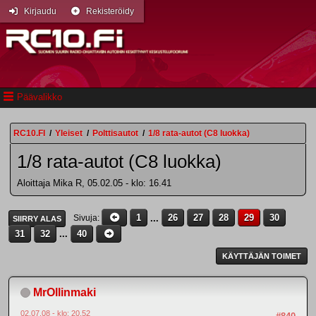
Kirjaudu
Rekisteröidy
Päävalikko
RC10.FI
/
Yleiset
/
Polttisautot
/
1/8 rata-autot (C8 luokka)
1/8 rata-autot (C8 luokka)
Aloittaja Mika R, 05.02.05 - klo: 16.41
1
...
26
27
28
29
30
Sivuja
SIIRRY ALAS
31
32
...
40
KÄYTTÄJÄN TOIMET
MrOllinmaki
02.07.08 - klo: 20.52