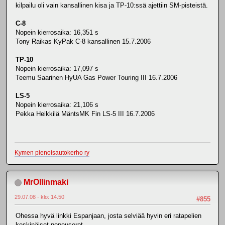
kilpailu oli vain kansallinen kisa ja TP-10:ssä ajettiin SM-pisteistä.
C-8
Nopein kierrosaika: 16,351 s
Tony Raikas KyPak C-8 kansallinen 15.7.2006
TP-10
Nopein kierrosaika: 17,097 s
Teemu Saarinen HyUA Gas Power Touring III 16.7.2006
LS-5
Nopein kierrosaika: 21,106 s
Pekka Heikkilä MäntsMK Fin LS-5 III 16.7.2006
Kymen pienoisautokerho ry
MrOllinmaki
29.07.08 - klo: 14.50
#855
Ohessa hyvä linkki Espanjaan, josta selviää hyvin eri ratapelien
keskinäiset nopeuserot..