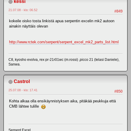
kessi
21.07.08 - klo: 06.52
#849
kokeile oisko tosta linkistä apua serpentin excelin mk2 autoon
ainakin näyttäis olevan
http://www.rctek.com/serpent/serpent_excel_mk2_parts_list.html
C8, kyosho evolva, rex pr-21r01wc (m.rossi) ,picco 21 (Ielasi Daniele),
Sanwa.
Castrol
25.07.08 - klo: 17.41
#850
Kohta alkaa olla ensikäynnistyksen aika, pitäkää peukkuja että
CMB lähtee tulille
Serpent Excel