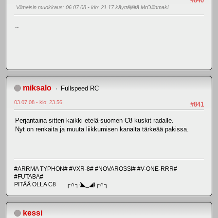
#840
Viimeisin muokkaus
: 06.07.08 - klo: 21.17 käyttäjältä MrOllinmaki
..
miksalo
Fullspeed RC
03.07.08 - klo: 23.56
#841
Perjantaina sitten kaikki etelä-suomen C8 kuskit radalle.
Nyt on renkaita ja muuta liikkumisen kanalta tärkeää pakissa.
#ARRMA TYPHON# #VXR-8# #NOVAROSSI# #V-ONE-RRR#
#FUTABA#
PITÄÄ OLLA C8 ┌∩┐(◣_◢)┌∩┐
kessi