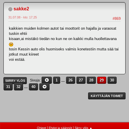
sakke2
31.07.08 - klo: 17.25
#869
kaikkien muiden kolmen autot tai moottorit on hajalla ja varaosat
tuskin ehtii
kisaan,ai mistäkö tiedän no kun ne on kaikki mulla huollettavana
tosin Kessin auto olis huomiseks valmis konetestiin mutta sää tai
jotkut muut kiireet
voi estää.
1
...
26
27
28
29
30
Sivuja
SIIRRY YLÖS
31
32
...
40
KÄYTTÄJÄN TOIMET
|
|
Ohjeet
Ehdot ja säännöt
Siirry ylös ▲