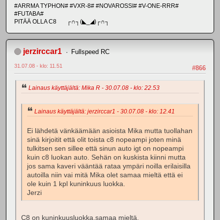
#ARRMA TYPHON# #VXR-8# #NOVAROSSI# #V-ONE-RRR#
#FUTABA#
PITÄÄ OLLA C8 ┌∩┐(◣_◢)┌∩┐
jerzirccar1
Fullspeed RC
31.07.08 - klo: 11.51
#866
Lainaus käyttäjältä: Mika R - 30.07.08 - klo: 22.53
Lainaus käyttäjältä: jerzirccar1 - 30.07.08 - klo: 12.41
Ei lähdetä vänkäämään asioista Mika mutta tuollahan
sinä kirjoitit että olit toista c8 nopeampi joten minä
tulkitsen sen sillee että sinun auto igt on nopeampi
kuin c8 luokan auto. Sehän on kuskista kiinni mutta
jos sama kaveri vääntää rataa ympäri noilla erilaisilla
autoilla niin vai mitä Mika olet samaa mieltä että ei
ole kuin 1 kpl kuninkuus luokka.
Jerzi
C8 on kuninkuusluokka,samaa mieltä.