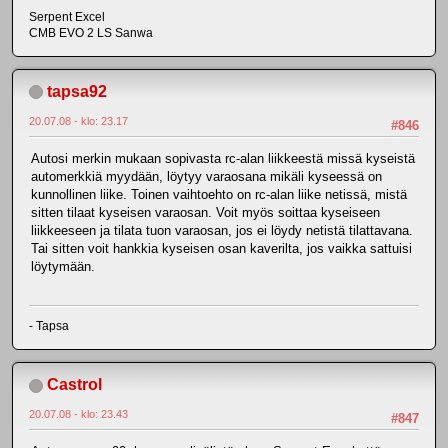
Serpent Excel
CMB EVO 2 LS Sanwa
tapsa92
20.07.08 - klo: 23.17
#846
Autosi merkin mukaan sopivasta rc-alan liikkeestä missä kyseistä
automerkkiä myydään, löytyy varaosana mikäli kyseessä on
kunnollinen liike. Toinen vaihtoehto on rc-alan liike netissä, mistä
sitten tilaat kyseisen varaosan. Voit myös soittaa kyseiseen
liikkeeseen ja tilata tuon varaosan, jos ei löydy netistä tilattavana.
Tai sitten voit hankkia kyseisen osan kaverilta, jos vaikka sattuisi
löytymään.
- Tapsa
Castrol
20.07.08 - klo: 23.43
#847