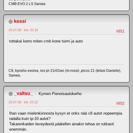
CMB EVO 2 LS Sanwa
kessi
25.07.08 - klo: 20.18
#851
tottakai kerro miten cmb kone toimi ja auto
C8, kyosho evolva, rex pr-21r01wc (m.rossi) ,picco 21 (Ielasi Daniele),
Sanwa.
_valtsu_
Kymen Pienoisautokerho
25.07.08 - klo: 23.22
#852
Ihan vaan mielenkiinnosta kysyn et onks nää c8 autot nopeempia
radalla kuin tp-10 autot?
Takarenkaiden leveydestä päätellen ainakin tehoa on rutkasti
enemmän.