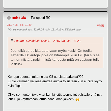
miksalo
Fullspeed RC
31.07.08 - klo: 11.39
#865
Viimeisin muokkaus
: 31.07.08 - klo: 11.44 käyttäjältä miksalo
Lainaus käyttäjältä: Mika R - 29.07.08 - klo: 23.23
Joo, eikä se pelkkä auto vaan myös kuski. On tuolla
Tattarilla C8 autoja jotka on hitaampia kuin GT (tai siis se
toinen niistä ainakin niistä kahdesta mitä on vastaan tullu
joskus).
Kerropa suoraan mitä noista C8 autoista tarkoitat???
Ei ole varmaan vaikeaa erottaa autoja toisistaan kun ei niitä löydy
kuin 4kpl.
Oliko se muuten joku vitsi kun kirjoitit tuonne igt palstalle että nyt
joutuu jo käyttämään jarrua pääsuoran jälkeen