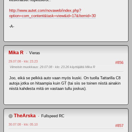
http://www.autet.com/novaweb/index.php?
option=com_content&task=view&id=17&Itemid=30
-A-
Mika R
Vieras
29.07.08 - klo: 23.23
#856
Viimeisin muokkaus
: 29.07.08 - klo: 23.26 käyttäjältä Mika R
Joo, eikä se pelkkä auto vaan myös kuski. On tuolla Tattarilla C8
autoja jotka on hitaampia kuin GT (tai siis se toinen niistä ainakin
niistä kahdesta mitä on vastaan tullu joskus).
TheArska
Fullspeed RC
30.07.08 - klo: 05.10
#857