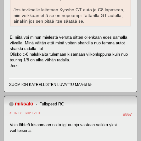
Jos tavikselle laitetaan Kyosho GT auto ja C8 lapaseen,
niin veikkaan että se on nopeampi Tattarilla GT autolla,
ainakin jos sen pitää itse säätää se.
Ei niitä voi minun mielestä verrata sitten ollenkaan edes samalla
viivalla. Minä väitän että minä voitan sharkilla nuo femma autot
sharkki radalla :lol:
Olisko c-8 halukkaita tulemaan kisamaan viikonloppuna kuin nuo
touring 1/8 on aika vähän radalla.
Jerzi
SUOMI ON KATEELLISTEN LUVATTU MAA😂😂
miksalo
Fullspeed RC
31.07.08 - klo: 12.01
#867
Voin lähteä kisaamaan noita igt autoja vastaan vaikka yksi
vaihteisena.