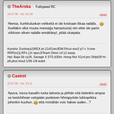
TheArska
Fullspeed RC
18.07.08 - klo: 01.09
#844
Hienoa, kunkkuluokan vehkeitä ei ole koskaan liikaa radalla..
Itselläkin ollut muuta menoa(ja harrastusta) niin ettei ole pariin
viikkoon oikein radalle ennättänyt, pitää skarpata.
Kyosho: Evolva(x2)REX pr-21r01wc/IDM Picco evo2 p7-r, V-one
RRR(x2)LRPz.12r spec3/Team Orion crf.12 wasp.
Hpi: Baja 5b cy26, Savage X STS d30m. Hong Nor X1crt pro SHpt28*m-
p6,plus muut 1/36-1/8 autot
Castrol
20.07.08 - klo: 23.11
#845
Apuva, tossa kasailin tuota laitosta ja pitihän sitä tietenkin ampua
se keskihihnan vetopään puoleisen hihnapyörän lukkoprikka
johonkin kuuhun..
että mistähän vois hakee uuden...?