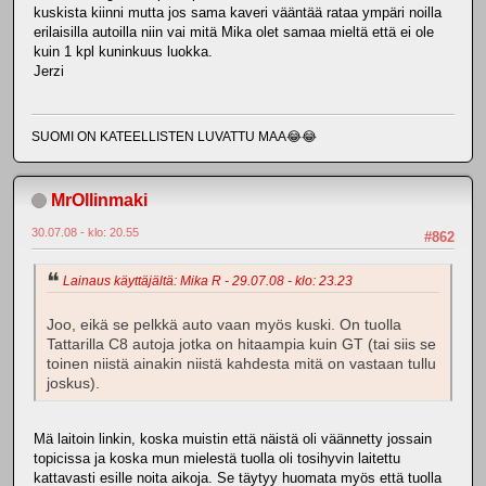
kuskista kiinni mutta jos sama kaveri vääntää rataa ympäri noilla
erilaisilla autoilla niin vai mitä Mika olet samaa mieltä että ei ole
kuin 1 kpl kuninkuus luokka.
Jerzi
SUOMI ON KATEELLISTEN LUVATTU MAA😂😂
MrOllinmaki
30.07.08 - klo: 20.55
#862
Lainaus käyttäjältä: Mika R - 29.07.08 - klo: 23.23
Joo, eikä se pelkkä auto vaan myös kuski. On tuolla
Tattarilla C8 autoja jotka on hitaampia kuin GT (tai siis se
toinen niistä ainakin niistä kahdesta mitä on vastaan tullu
joskus).
Mä laitoin linkin, koska muistin että näistä oli väännetty jossain
topicissa ja koska mun mielestä tuolla oli tosihyvin laitettu
kattavasti esille noita aikoja. Se täytyy huomata myös että tuolla