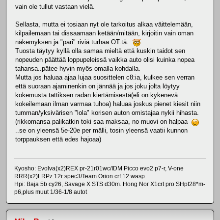
vain ole tullut vastaan vielä.
Sellasta, mutta ei tosiaan nyt ole tarkoitus alkaa väittelemään,
kilpailemaan tai dissaamaan ketään/mitään, kirjoitin vain oman
näkemyksen ja "pari" riviä turhaa OT:tä.
Tuosta täytyy kyllä olla samaa mieltä että kuskin taidot sen
nopeuden päättää loppupeleissä vaikka auto olisi kuinka nopea
tahansa..pätee hyvin myös omalla kohdalla.
Mutta jos haluaa ajaa lujaa suosittelen c8:ia, kulkee sen verran
että suoraan ajaminenkin on jännää ja jos joku jolta löytyy
kokemusta tattiksen radan kiertämisestä(eli on kykenevä
kokeilemaan ilman varmaa tuhoa) haluaa joskus pienet kiesit niin
tumman/yksivärisen "lola" korisen auton omistajaa nykii hihasta.
(rikkomansa palikatkin toki saa maksaa, no muovi on halpaa
..se on yleensä 5e-20e per mälli, tosin yleensä vaatii kunnon
torppauksen että edes hajoaa)
Kyosho: Evolva(x2)REX pr-21r01wc/IDM Picco evo2 p7-r, V-one
RRR(x2)LRPz.12r spec3/Team Orion crf.12 wasp.
Hpi: Baja 5b cy26, Savage X STS d30m. Hong Nor X1crt pro SHpt28*m-
p6,plus muut 1/36-1/8 autot