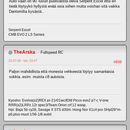
Auto vaan on 90 -luvun puolivälistä oleva Serpent Excel että en
tiedä löytyykö hyllystä enää osia siihen mutta voishan sitä vaikka
Dantomilta kysästä..
Serpent Excel
CMB EVO 2 LS Sanwa
TheArska
Fullspeed RC
20.07.08 - klo: 23.47
#848
Paljon mahdollista että monesta vehkeestä löytyy samanlaisia
sokkia..esim. muista c8 autoista.
Kyosho: Evolva(x2)REX pr-21r01wc/IDM Picco evo2 p7-r, V-one
RRR(x2)LRPz.12r spec3/Team Orion crf.12 wasp.
Hpi: Baja 5b cy26, Savage X STS d30m. Hong Nor X1crt pro SHpt28*m-
p6,plus muut 1/36-1/8 autot