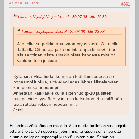
30.07.08 - klo: 12.41
#861
Lainaus käyttäjältä: jerzirccar1 - 30.07.08 - klo: 10.39
Lainaus käyttäjältä: Mika R - 29.07.08 - klo: 23.23
Joo, eikä se pelkkä auto vaan myös kuski. On tuolla
Tattarilla C8 autoja jotka on hitaampia kuin GT (tai
siis se toinen niistä ainakin niistä kahdesta mitä on
vastaan tullu joskus).
Kyllä sinä Mika tiedät kumpi on todellaisuudessa se
nopeampi luokka, siitä ei voi edes lähteä kiistelemään
kumpi on se nopeampi.
Annetaan Raikkaalle c8 ja sitten tuo tp-10 ja sitten
huippu viritetty/säädetty igt niin katsotaan että millä hän
ajaa ratakierroksen nopeammin.
Jerzi
Ei lähdetä vänkäämään asioista Mika mutta tuollahan sinä kirjoitit
että olit toista c8 nopeampi joten minä tulkitsen sen sillee että
sinun auto igt on nopeampi kuin c8 luokan auto. Sehän on