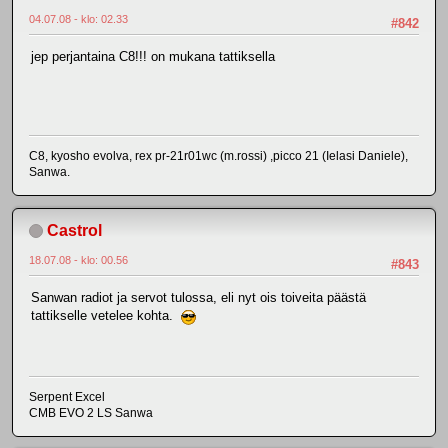
04.07.08 - klo: 02.33
#842
jep perjantaina C8!!! on mukana tattiksella
C8, kyosho evolva, rex pr-21r01wc (m.rossi) ,picco 21 (Ielasi Daniele),
Sanwa.
Castrol
18.07.08 - klo: 00.56
#843
Sanwan radiot ja servot tulossa, eli nyt ois toiveita päästä
tattikselle vetelee kohta.
Serpent Excel
CMB EVO 2 LS Sanwa