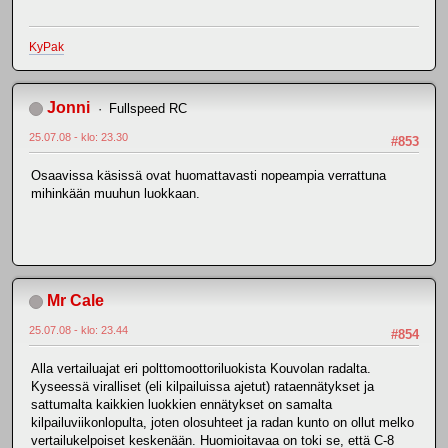
KyPak
Jonni
Fullspeed RC
25.07.08 - klo: 23.30
#853
Osaavissa käsissä ovat huomattavasti nopeampia verrattuna
mihinkään muuhun luokkaan.
Mr Cale
25.07.08 - klo: 23.44
#854
Alla vertailuajat eri polttomoottoriluokista Kouvolan radalta.
Kyseessä viralliset (eli kilpailuissa ajetut) rataennätykset ja
sattumalta kaikkien luokkien ennätykset on samalta
kilpailuviikonlopulta, joten olosuhteet ja radan kunto on ollut melko
vertailukelpoiset keskenään. Huomioitavaa on toki se, että C-8