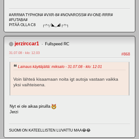
#ARRMA TYPHON# #VXR-8# #NOVAROSSI# #V-ONE-RRR#
#FUTABA#
PITÄÄ OLLA C8 ┌∩┐(◣_◢)┌∩┐
jerzirccar1
Fullspeed RC
31.07.08 - klo: 12.03
#868
Lainaus käyttäjältä: miksalo - 31.07.08 - klo: 12.01
Voin lähteä kisaamaan noita igt autoja vastaan vaikka
yksi vaihteisena.
Nyt ei ole aikaa piruilla
Jerzi
SUOMI ON KATEELLISTEN LUVATTU MAA😂😂