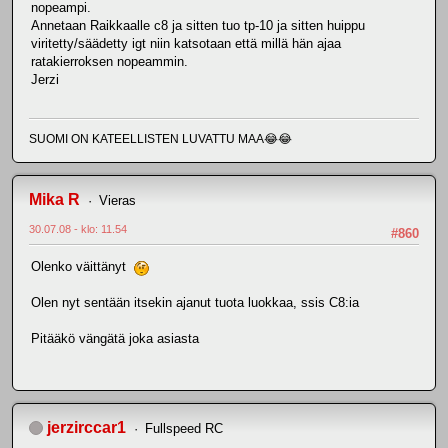
nopeampi.
Annetaan Raikkaalle c8 ja sitten tuo tp-10 ja sitten huippu
viritetty/säädetty igt niin katsotaan että millä hän ajaa
ratakierroksen nopeammin.
Jerzi
SUOMI ON KATEELLISTEN LUVATTU MAA😂😂
Mika R
Vieras
30.07.08 - klo: 11.54
#860
Olenko väittänyt
Olen nyt sentään itsekin ajanut tuota luokkaa, ssis C8:ia
Pitääkö vängätä joka asiasta
jerzirccar1
Fullspeed RC