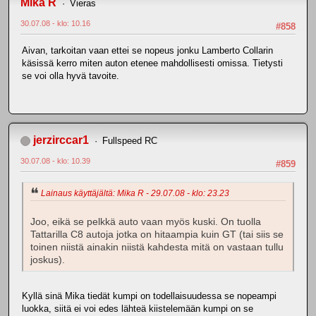
Mika R
Vieras
30.07.08 - klo: 10.16
#858
Aivan, tarkoitan vaan ettei se nopeus jonku Lamberto Collarin
käsissä kerro miten auton etenee mahdollisesti omissa. Tietysti
se voi olla hyvä tavoite.
jerzirccar1
Fullspeed RC
30.07.08 - klo: 10.39
#859
Lainaus käyttäjältä: Mika R - 29.07.08 - klo: 23.23
Joo, eikä se pelkkä auto vaan myös kuski. On tuolla
Tattarilla C8 autoja jotka on hitaampia kuin GT (tai siis se
toinen niistä ainakin niistä kahdesta mitä on vastaan tullu
joskus).
Kyllä sinä Mika tiedät kumpi on todellaisuudessa se nopeampi
luokka, siitä ei voi edes lähteä kiistelemään kumpi on se