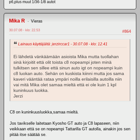
p6,plus muut 1/36-1/8 autot
Mika R
Vieras
30.07.08 - klo: 22.53
#864
Lainaus käyttäjältä: jerzirccar1 - 30.07.08 - klo: 12.41
Ei lähdetä vänkäämään asioista Mika mutta tuollahan
sinä kirjoitit että olit toista c8 nopeampi joten minä
tulkitsen sen sillee että sinun auto igt on nopeampi kuin
c8 luokan auto. Sehän on kuskista kiinni mutta jos sama
kaveri vääntää rataa ympäri noilla erilaisilla autoilla niin
vai mitä Mika olet samaa mieltä että ei ole kuin 1 kpl
kuninkuus luokka.
Jerzi
C8 on kuninkuusluokka,samaa mieltä.
Jos tavikselle laitetaan Kyosho GT auto ja C8 lapaseen, niin
veikkaan että se on nopeampi Tattarilla GT autolla, ainakin jos sen
pitää itse säätää se.