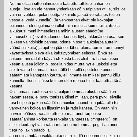
No me ollaan sitten ilmeisesti katsottu tattiksella ihan eri
autoja...itse en ole nähnyt yhdenkään c8:n taipuvan gt:lle, siis jos
vain on vehkeet pelanneet(ja eikai ole järkeä verrata jos toisen
vessa ei vedä kunnolla). Ja vehkeethän eivät ole kokoajan
pelanneet, eli ongelmia on ollut..niin minulla kuin muilla, itsellä
alkukausi meni ihmetellessä mihin alustan säädöt(ne
viimeisetkin..) ovat kadonneet kunnes löytyi rikkinäinen osa, sen
jälkeen vaihdoinkin pannua, odottelin osa tilauksia(palauttelin
vääriä palikoita) ja ajot on jääneet lähes olemattomiin, on mennyt
käytettävissä oleva aika kaksipyöräisen selässä. Ehkä se
ahkerimmin radalla käyvä c8 kuski taas aloitti rc harrastuksen
kesän alussa jolloin oli todella hidas mutta nyt ei uskoisi että
aloitti vasta homman. Tosin tällä hetkellä opettelee koneen
säätämistä kantapään kautta, eli ihmettelee miksei pannu kilju
kunnolla. Itseni lisäksi kolmen c8:n menoa tullut katsottua tänä
kesänä.
Olisi omassa autossa vielä paljon hommaa alustan säätöjen
hakemisessa, ei pysy tontissa kiinni millään, perä pyrkii sivulle
tosi helposti ja kun säädöt on noinkin huonot niin pitää olla tosi
varovainen kokoajan liipasimen ja ratin kanssa. On vaan niin
harvoin päässyt radalle ettei ole malttanut tarpeeksi
säätää(lähinnä korkeutta renkaita vaihtaessa :mrgreen: ), on
silloin kiertänyt vain rataa mutta on ne femmat ja gt:t antaneet
tietä noillakin säädöillä.
Ja ei siinä mitään vaikka joku esim. gt:llä nopeampi olisikin, ei