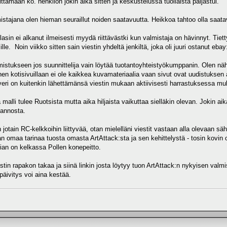
ttamaan ko. henkilön jokin aika sitten ja keskustelussa tuollaista paljastui.
istajana olen hieman seuraillut noiden saatavuutta. Heikkoa tahtoo olla saat
lasin ei alkanut ilmeisesti myydä riittävästki kun valmistaja on hävinnyt. Tiett
le. Noin viikko sitten sain viestin yhdeltä jenkiltä, joka oli juuri ostanut ebay:
lmistukseen jos suunnittelija vain löytää tuotantoyhteistyökumppanin. Olen näh
änen kotisivuillaan ei ole kaikkea kuvamateriaalia vaan sivut ovat uudistuksen a
averi on kuitenkin lähettämänsä viestin mukaan aktiivisesti harrastuksessa m
lli tulee Ruotsista mutta aika hiljaista vaikuttaa sielläkin olevan. Jokin aika 
tannosta.
n jotain RC-kelkkoihin liittyvää, otan mielelläni viestit vastaan alla olevaan säh
man omaa tarinaa tuosta omasta ArtAttack:sta ja sen kehittelystä - tosin kovi
ian on kelkassa Pollen konepeitto.
in rapakon takaa ja siinä linkin josta löytyy tuon ArtAttack:n nykyisen valmi
päivitys voi aina kestää.