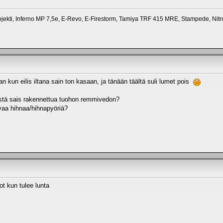
jekti, Inferno MP 7,5e, E-Revo, E-Firestorm, Tamiya TRF 415 MRE, Stampede, Nitr
an kun eilis iltana sain ton kasaan, ja tänään täältä suli lumet pois
istä sais rakennettua tuohon remmivedon?
ivaa hihnaa/hihnapyöriä?
jot kun tulee lunta