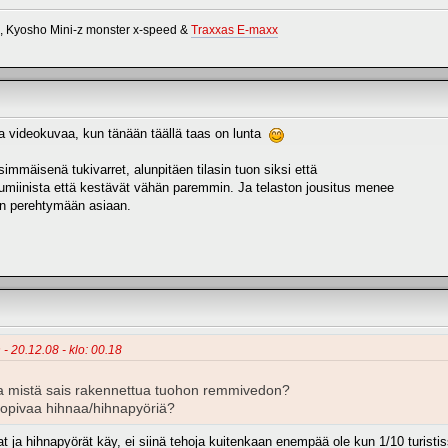
s, Kyosho Mini-z monster x-speed &
Traxxas E-maxx
sta videokuvaa, kun tänään täällä taas on lunta
simmäisenä tukivarret, alunpitäen tilasin tuon siksi että
alumiinista että kestävät vähän paremmin. Ja telaston jousitus menee
n perehtymään asiaan.
 - 20.12.08 - klo: 00.18
ita mistä sais rakennettua tuohon remmivedon?
 sopivaa hihnaa/hihnapyöriä?
nat ja hihnapyörät käy, ei siinä tehoja kuitenkaan enempää ole kun 1/10 turistis