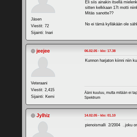
Eli siis ainakin itsellä miele
sitten kelkkaan 17t motti ni
Mitäs sanotte??
Jäsen
No ei tämä kylläkään ole säh
Viestit: 72
Sijainti: Inari
jeejee
06.02.05 - klo: 17.38
Kunnon harjaton kiinni niin 
Veteraani
Viestit: 2,415
Ääni kuuluu, mutta mitään ei ta
Sijainti: Kemi
Spektrum
Jylhiz
14.02.05 - klo: 01.10
pienoismalli 2/2004 ..joku on