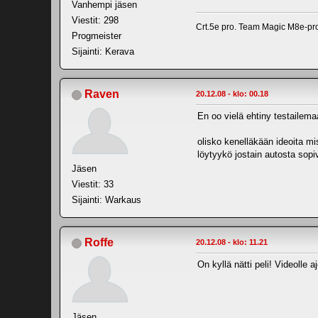
Vanhempi jäsen
Viestit: 298
Crt.5e pro. Team Magic M8e-pro
Progmeister
Sijainti: Kerava
Raven
20.12.08 - klo: 00.18
En oo vielä ehtiny testailema
olisko kenelläkään ideoita m
löytyykö jostain autosta sop
Jäsen
Viestit: 33
Sijainti: Warkaus
Roffe
20.12.08 - klo: 11.21
On kyllä nätti peli! Videolle a
Jäsen