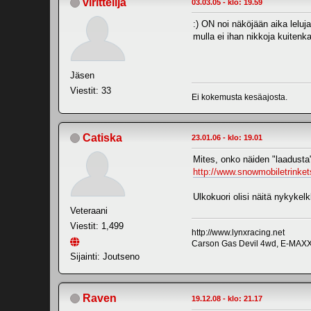
virittelijä
03.03.05 - klo: 19.59
:) ON noi näköjään aika leluja :
mulla ei ihan nikkoja kuitenk
Jäsen
Viestit: 33
Ei kokemusta kesäajosta.
Catiska
23.01.06 - klo: 19.01
Mites, onko näiden "laadusta
http://www.snowmobiletrinke
Ulkokuori olisi näitä nykykel
Veteraani
Viestit: 1,499
http://www.lynxracing.net
Carson Gas Devil 4wd, E-MAX
Sijainti: Joutseno
Raven
19.12.08 - klo: 21.17