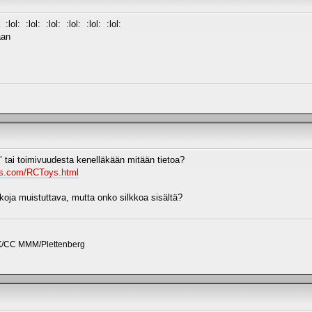
lol: :lol: :lol: :lol: :lol: :lol:
aan
" tai toimivuudesta kenelläkään mitään tietoa?
ts.com/RCToys.html
kkoja muistuttava, mutta onko silkkoa sisältä?
X/CC MMM/Plettenberg