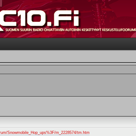
/forum/Snowmobile_Hop_ups%3F/m_2228574/tm.htm