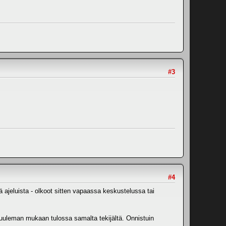
#3
#4
ä ajeluista - olkoot sitten vapaassa keskustelussa tai
kuuleman mukaan tulossa samalta tekijältä. Onnistuin