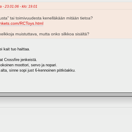
a - 23.01.06 - klo: 19.01
usta" tai toimivuudesta kenelläkään mitään tietoa?
inkets.com/RCToys.html
ykelkkoja muistuttava, mutta onko silkkoa sisältä?
 kait tuo haittaa.
Cat Crossfire jenkeistä.
kokoinen moottori, servo ja nopari.
 alta, sinne sopi just 6-kennoinen pötköakku.