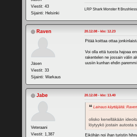
Viestit: 43
LRP Shark Monster ft Brushles
Sijainti: Helsinki
Raven
20.12.08 - klo: 12.23
Pitää koittaa ottaa jonkinlai
Voi olla että tuosta hajoaa en
rakentelen ne jossain välin 
uusiin kunhan ehdin paremmi
Jäsen
Viestit: 33
Sijainti: Warkaus
Jabe
20.12.08 - klo: 13.40
Lainaus käyttäjältä: Raven
olisko kenelläkään ideo
löytyykö jostain autosta
Veteraani
Viestit: 1,387
Eiköhän noi ihan turistin hih