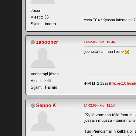
Jäsen
Viestit: 33
Asso TC4 / Kyosho inferno mp7
Sijainti: imatra
zabooner
14.02.05 - klo: 10.36
joo siitä tuli ihan hieno
Vanhempi jäsen
Viestit: 286
-HPI MT2 18ss (
http://rc10.fi/
Sijainti: Paimio
Seppo K
14.02.05 - klo: 12.14
(Kyllä varmaan tälle foorumil
jossain muussa - toiminnallis
Tuo Pienoismallin kelkka oli