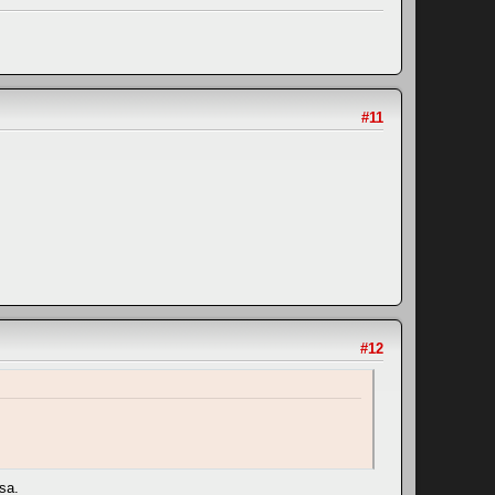
#11
#12
sa.