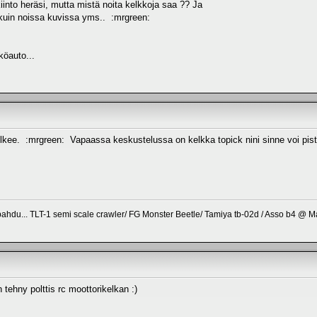
nkiinto heräsi, mutta mistä noita kelkkoja saa ?? Ja
inkuin noissa kuvissa yms.. :mrgreen:
köauto...
kulkee. :mrgreen: Vapaassa keskustelussa on kelkka topick nini sinne voi pis
pahdu... TLT-1 semi scale crawler/ FG Monster Beetle/ Tamiya tb-02d / Asso b4 @ M
 tehny polttis rc moottorikelkan :)