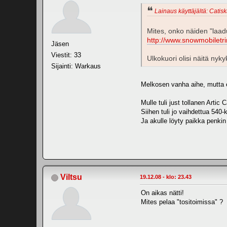
Lainaus käyttäjältä: Catisk
Mites, onko näiden "laad
http://www.snowmobiletr
Jäsen
Viestit: 33
Ulkokuori olisi näitä nyk
Sijainti: Warkaus
Melkosen vanha aihe, mutta ei
Mulle tuli just tollanen Artic 
Siihen tuli jo vaihdettua 540-
Ja akulle löyty paikka penkin
Viltsu
19.12.08 - klo: 23.43
On aikas nätti!
Mites pelaa "tositoimissa" ?