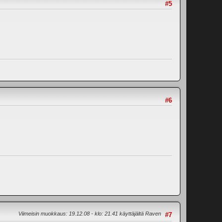
#5
#6
Viimeisin muokkaus
: 19.12.08 - klo: 21.41 käyttäjältä Raven
#7