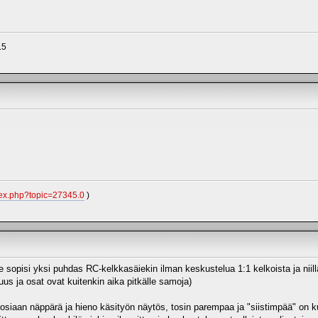
.5
index.php?topic=27345.0
)
le sopisi yksi puhdas RC-kelkkasäiekin ilman keskustelua 1:1 kelkoista ja niill
uus ja osat ovat kuitenkin aika pitkälle samoja)
 tosiaan näppärä ja hieno käsityön näytös, tosin parempaa ja "siistimpää" on 