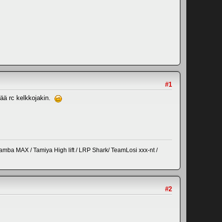
#1
tää rc kelkkojakin.
amba MAX / Tamiya High lift / LRP Shark/ TeamLosi xxx-nt /
#2