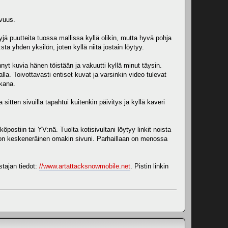
avuus.
yjä puutteita tuossa mallissa kyllä olikin, mutta hyvä pohja
sta yhden yksilön, joten kyllä niitä jostain löytyy.
nyt kuvia hänen töistään ja vakuutti kyllä minut täysin.
lla. Toivottavasti entiset kuvat ja varsinkin video tulevat
ukana.
sitten sivuilla tapahtui kuitenkin päivitys ja kyllä kaveri
köpostiin tai YV:nä. Tuolta kotisivultani löytyy linkit noista
n on keskeneräinen omakin sivuni. Parhaillaan on menossa
stajan tiedot:
//www.artattacksnowmobile.net
. Pistin linkin