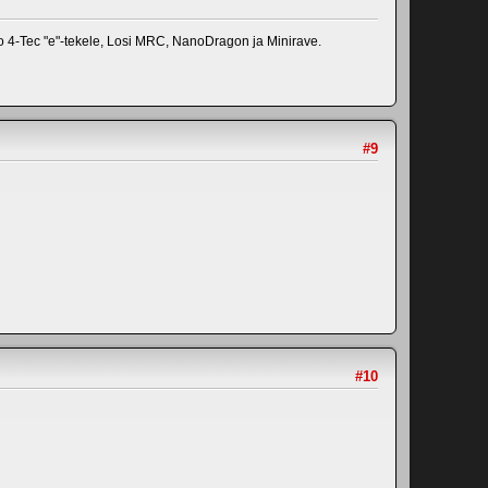
o 4-Tec "e"-tekele, Losi MRC, NanoDragon ja Minirave.
#9
#10