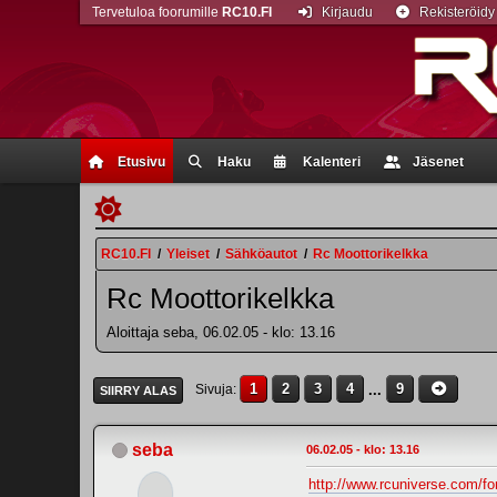
Tervetuloa foorumille
RC10.FI
Kirjaudu
Rekisteröidy
Etusivu
Haku
Kalenteri
Jäsenet
RC10.FI
/
Yleiset
/
Sähköautot
/
Rc Moottorikelkka
Rc Moottorikelkka
Aloittaja seba, 06.02.05 - klo: 13.16
1
2
3
4
...
9
Sivuja
SIIRRY ALAS
seba
06.02.05 - klo: 13.16
http://www.rcuniverse.com