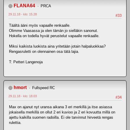
FLANA64
PRCA
29.11.18 - klo: 15.28
#33
Täältä ääni myös vapaalle renkaalle.
Olimme Vaasassa ja olen tämän jo sielläkin sanonut.
Hokella on todella hyvät perustelut vapaalle renkaalle.
Miksi kaikista luokista aina yritetään jotain halpaluokkaa?
Rengasruletti on olennainen osa tätä lajia.
T: Petteri Langenoja
hmort
Fullspeed RC
29.11.18 - klo: 18.03
#34
Max on ajanut nyt uransa aikana 3 eri merkillä ja itse asiassa
jokaisella merkillä on ollut 2 eri kuvioo ja 2 eri kovuutta millä on
ajettu kaikilla suomen radoilla. Ei ole tarvinnut hirveetä rengas
rulettia.