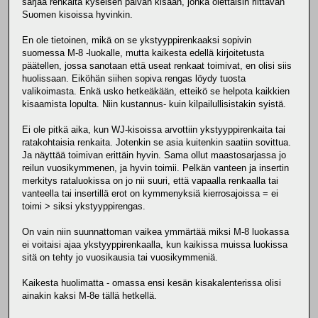
sarjaa renkaita kyseisen päivän kisaan, jonka olettaisin riittävän
Suomen kisoissa hyvinkin.
En ole tietoinen, mikä on se ykstyyppirenkaaksi sopivin
suomessa M-8 -luokalle, mutta kaikesta edellä kirjoitetusta
päätellen, jossa sanotaan että useat renkaat toimivat, en olisi siis
huolissaan. Eiköhän siihen sopiva rengas löydy tuosta
valikoimasta. Enkä usko hetkeäkään, etteikö se helpota kaikkien
kisaamista lopulta. Niin kustannus- kuin kilpailullisistakin syistä.
Ei ole pitkä aika, kun WJ-kisoissa arvottiin ykstyyppirenkaita tai
ratakohtaisia renkaita. Jotenkin se asia kuitenkin saatiin sovittua.
Ja näyttää toimivan erittäin hyvin. Sama ollut maastosarjassa jo
reilun vuosikymmenen, ja hyvin toimii. Pelkän vanteen ja insertin
merkitys rataluokissa on jo nii suuri, että vapaalla renkaalla tai
vanteella tai insertillä erot on kymmenyksiä kierrosajoissa = ei
toimi > siksi ykstyyppirengas.
On vain niin suunnattoman vaikea ymmärtää miksi M-8 luokassa
ei voitaisi ajaa ykstyyppirenkaalla, kun kaikissa muissa luokissa
sitä on tehty jo vuosikausia tai vuosikymmeniä.
Kaikesta huolimatta - omassa ensi kesän kisakalenterissa olisi
ainakin kaksi M-8e tällä hetkellä.