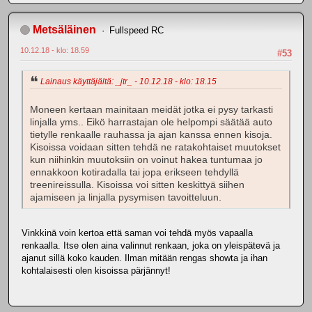
Metsäläinen
Fullspeed RC
10.12.18 - klo: 18.59
#53
Lainaus käyttäjältä: _jtr_ - 10.12.18 - klo: 18.15
Moneen kertaan mainitaan meidät jotka ei pysy tarkasti
linjalla yms.. Eikö harrastajan ole helpompi säätää auto
tietylle renkaalle rauhassa ja ajan kanssa ennen kisoja.
Kisoissa voidaan sitten tehdä ne ratakohtaiset muutokset
kun niihinkin muutoksiin on voinut hakea tuntumaa jo
ennakkoon kotiradalla tai jopa erikseen tehdyllä
treenireissulla. Kisoissa voi sitten keskittyä siihen
ajamiseen ja linjalla pysymisen tavoitteluun.
Vinkkinä voin kertoa että saman voi tehdä myös vapaalla
renkaalla. Itse olen aina valinnut renkaan, joka on yleispätevä ja
ajanut sillä koko kauden. Ilman mitään rengas showta ja ihan
kohtalaisesti olen kisoissa pärjännyt!