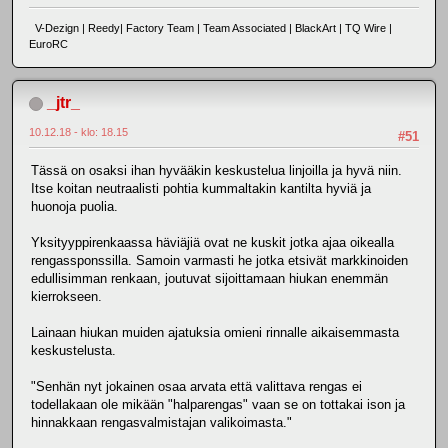
V-Dezign | Reedy| Factory Team | Team Associated | BlackArt | TQ Wire |
EuroRC
_jtr_
10.12.18 - klo: 18.15
#51
Tässä on osaksi ihan hyvääkin keskustelua linjoilla ja hyvä niin.
Itse koitan neutraalisti pohtia kummaltakin kantilta hyviä ja
huonoja puolia.
Yksityyppirenkaassa häviäjiä ovat ne kuskit jotka ajaa oikealla
rengassponssilla. Samoin varmasti he jotka etsivät markkinoiden
edullisimman renkaan, joutuvat sijoittamaan hiukan enemmän
kierrokseen.
Lainaan hiukan muiden ajatuksia omieni rinnalle aikaisemmasta
keskustelusta.
"Senhän nyt jokainen osaa arvata että valittava rengas ei
todellakaan ole mikään "halparengas" vaan se on tottakai ison ja
hinnakkaan rengasvalmistajan valikoimasta."