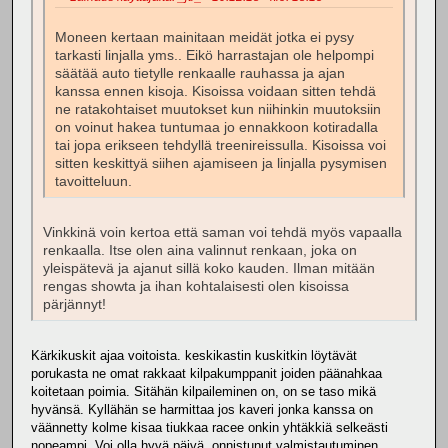
Moneen kertaan mainitaan meidät jotka ei pysy
tarkasti linjalla yms.. Eikö harrastajan ole helpompi
säätää auto tietylle renkaalle rauhassa ja ajan
kanssa ennen kisoja. Kisoissa voidaan sitten tehdä
ne ratakohtaiset muutokset kun niihinkin muutoksiin
on voinut hakea tuntumaa jo ennakkoon kotiradalla
tai jopa erikseen tehdyllä treenireissulla. Kisoissa voi
sitten keskittyä siihen ajamiseen ja linjalla pysymisen
tavoitteluun.
Vinkkinä voin kertoa että saman voi tehdä myös vapaalla
renkaalla. Itse olen aina valinnut renkaan, joka on
yleispätevä ja ajanut sillä koko kauden. Ilman mitään
rengas showta ja ihan kohtalaisesti olen kisoissa
pärjännyt!
Kärkikuskit ajaa voitoista. keskikastin kuskitkin löytävät
porukasta ne omat rakkaat kilpakumppanit joiden päänahkaa
koitetaan poimia. Sitähän kilpaileminen on, on se taso mikä
hyvänsä. Kyllähän se harmittaa jos kaveri jonka kanssa on
väännetty kolme kisaa tiukkaa racee onkin yhtäkkiä selkeästi
nopeampi. Voi olla hyvä päivä, onnistunut valmistautuminen,