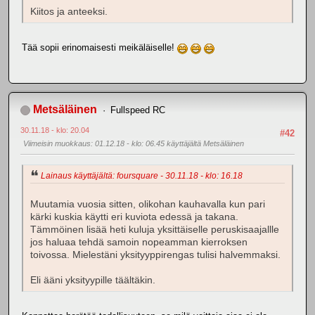
Kiitos ja anteeksi.
Tää sopii erinomaisesti meikäläiselle!
Metsäläinen
Fullspeed RC
30.11.18 - klo: 20.04
#42
Viimeisin muokkaus
: 01.12.18 - klo: 06.45 käyttäjältä Metsäläinen
Lainaus käyttäjältä: foursquare - 30.11.18 - klo: 16.18
Muutamia vuosia sitten, olikohan kauhavalla kun pari
kärki kuskia käytti eri kuviota edessä ja takana.
Tämmöinen lisää heti kuluja yksittäiselle peruskisaajallle
jos haluaa tehdä samoin nopeamman kierroksen
toivossa. Mielestäni yksityyppirengas tulisi halvemmaksi.
Eli ääni yksityypille täältäkin.