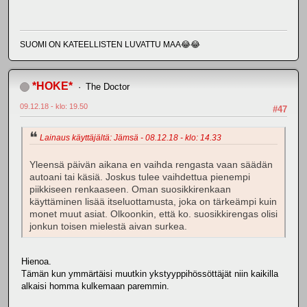
SUOMI ON KATEELLISTEN LUVATTU MAA😂😂
*HOKE*
The Doctor
09.12.18 - klo: 19.50
#47
Lainaus käyttäjältä: Jämsä - 08.12.18 - klo: 14.33
Yleensä päivän aikana en vaihda rengasta vaan säädän
autoani tai käsiä. Joskus tulee vaihdettua pienempi
piikkiseen renkaaseen. Oman suosikkirenkaan
käyttäminen lisää itseluottamusta, joka on tärkeämpi kuin
monet muut asiat. Olkoonkin, että ko. suosikkirengas olisi
jonkun toisen mielestä aivan surkea.
Hienoa.
Tämän kun ymmärtäisi muutkin ykstyyppihössöttäjät niin kaikilla
alkaisi homma kulkemaan paremmin.