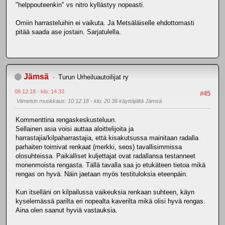
"helppouteenkin" vs nitro kyllästyy nopeasti.
Omiin harrasteluihin ei vaikuta. Ja Metsäläiselle ehdottomasti
pitää saada ase jostain. Sarjatulella.
Jämsä
Turun Urheiluautoilijat ry
08.12.18 - klo: 14.33
#45
Viimeisin muokkaus
: 10.12.18 - klo: 20.36 käyttäjältä Jämsä
Kommenttina rengaskeskusteluun.
Sellainen asia voisi auttaa aloittelijoita ja
harrastajia/kilpaharrastajia, että kisakutsussa mainitaan radalla
parhaiten toimivat renkaat (merkki, seos) tavallisimmissa
olosuhteissa. Paikalliset kuljettajat ovat radallansa testanneet
monenmoista rengasta. Tällä tavalla saa jo etukäteen tietoa mikä
rengas on hyvä. Näin jaetaan myös testituloksia eteenpäin.
Kun itselläni on kilpailussa vaikeuksia renkaan suhteen, käyn
kyselemässä parilta eri nopealta kaverilta mikä olisi hyvä rengas.
Aina olen saanut hyviä vastauksia.