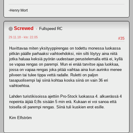
-Henry Mort
Screwed
Fullspeed RC
29.11.18 - klo: 22.05
#35
Huvittavaa miten yksityyppirengas on todettu monessa luokassa
pitkän päälle parhaaksi vaihtoehdoksi, niin silti löytyy aina niitä
jotka haluaa keksiä pyörän uudestaan perustelemalla että ei, kyllä
se vapaa rengas on parempi. Mun ei enää tarvitse ajaa luokkaa,
jossa on vapaa rengas joka pitää vaihtaa aina kun aurinko menee
pilveen tai tulee tippa vettä radalle. Ruletti on paljon
tasapuolisempi laji siinä kohtaa koska siinä on vain 36 eri
vaihtoehtoa.
Lahden turistikisoissa ajettiin Pro-Stock luokassa 4. alkuerässä 4
nopeinta äijää 0,8s sisään 5 min erä. Kukaan ei voi sanoa että
toisella oli parempi rengas. Siinä tuli kuskien erot esille.
Kim Elfström