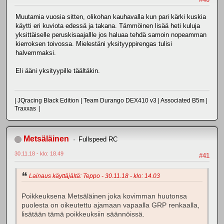
Muutamia vuosia sitten, olikohan kauhavalla kun pari kärki kuskia
käytti eri kuviota edessä ja takana. Tämmöinen lisää heti kuluja
yksittäiselle peruskisaajallle jos haluaa tehdä samoin nopeamman
kierroksen toivossa. Mielestäni yksityyppirengas tulisi
halvemmaksi.
Eli ääni yksityypille täältäkin.
| JQracing Black Edition | Team Durango DEX410 v3 | Associated B5m |
Traxxas |
Metsäläinen
Fullspeed RC
30.11.18 - klo: 18.49
#41
Lainaus käyttäjältä: Teppo - 30.11.18 - klo: 14.03
Poikkeuksena Metsäläinen joka kovimman huutonsa
puolesta on oikeutettu ajamaan vapaalla GRP renkaalla,
lisätään tämä poikkeuksiin säännöissä.