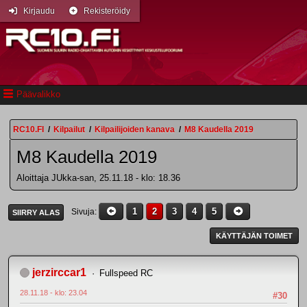
Kirjaudu
Rekisteröidy
Päävalikko
RC10.FI
/
Kilpailut
/
Kilpailijoiden kanava
/
M8 Kaudella 2019
M8 Kaudella 2019
Aloittaja JUkka-san, 25.11.18 - klo: 18.36
1
2
3
4
5
Sivuja
SIIRRY ALAS
KÄYTTÄJÄN TOIMET
jerzirccar1
Fullspeed RC
28.11.18 - klo: 23.04
#30