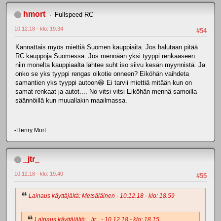
hmort
Fullspeed RC
10.12.18 - klo: 19.34
#54
Kannattais myös miettiä Suomen kauppiaita. Jos halutaan pitää
RC kauppoja Suomessa. Jos mennään yksi tyyppi renkaaseen
niin monelta kauppiaalta lähtee suht iso siivu kesän myynnistä. Ja
onko se yks tyyppi rengas oikotie onneen? Eiköhän vaihdeta
samantien yks tyyppi autoon😀 Ei tarvii miettiä mitään kun on
samat renkaat ja autot.... No vitsi vitsi Eiköhän mennä samoilla
säännöillä kun muuallakin maailmassa.
-Henry Mort
_jtr_
10.12.18 - klo: 19.40
#55
Lainaus käyttäjältä: Metsäläinen - 10.12.18 - klo: 18.59
Lainaus käyttäjältä: _jtr_ - 10.12.18 - klo: 18.15