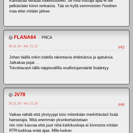
Kannattaa herätää todellisuuteen, se milä voittaja ajaa ei ole
pelkästään kiinni renkaista. Tää on kyllä semmoisten i*ioottien
maa ettei mitään järkee.
FLANA64
PRCA
30.11.18 - klo: 21.12
#43
Johan täällä onkin todella rakentavia ehdotuksia ja ajatuksia.
Jatkakaa pojat....
Toivottavasti tällä näppisrallilla osallistujamäärät lisääntyy.
JV78
30.11.18 - klo: 21.16
#44
Vaikea nähdä että ykstyyppi toisi mitenkään merkittävästi lisää
harrastajia. Mitä enemmän yksinkertaistetaan
niin riski kasvaa että juuri niitä kärkikuskeja ei kiinnosta mitään
RTR-luokkaa enää ajaa. M8e-luokan