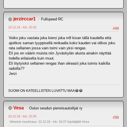
jerzirccar1
Fullspeed RC
10.12.18 - klo: 15.03
#49
Voiko joku vastata joka kiersi joka m8 kisan tällä kaudella että
ajoitkos saman tyyppisellä renkaalla koko kauden vai olikos joku
rata sellainen jossa vain toimi vain yksi rengas.
Eli jos en väärin muista niin Jyväskylän alusta ainakin näyttää
todella erilaiselta kuin muut.
Eli löytyiskö sellainen rengas ihan oikeasti joka toimis kaikilla
radoilla??
Jerzi
SUOMI ON KATEELLISTEN LUVATTU MAA😂😂
Vesa
Oulun seudun pienoisautoilijat ry
10.12.18 - klo: 15.50
#50
Viimeisin muokkaus
: 10.12.18 - klo: 16.07 käyttäjältä Vesa