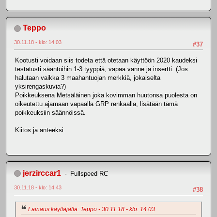
Teppo
30.11.18 - klo: 14.03
#37
Kootusti voidaan siis todeta että otetaan käyttöön 2020 kaudeksi
testatusti sääntöihin 1-3 tyyppiä, vapaa vanne ja insertti. (Jos
halutaan vaikka 3 maahantuojan merkkiä, jokaiselta
yksirengaskuvia?)
Poikkeuksena Metsäläinen joka kovimman huutonsa puolesta on
oikeutettu ajamaan vapaalla GRP renkaalla, lisätään tämä
poikkeuksiin säännöissä.
Kiitos ja anteeksi.
jerzirccar1
Fullspeed RC
30.11.18 - klo: 14.43
#38
Lainaus käyttäjältä: Teppo - 30.11.18 - klo: 14.03