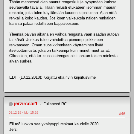
Tähän mennessä olen saanut rengaskuluja pysymään kurissa
seuraavalla tavalla. Tilaan reilusti etukäteen isomman määrän
renkaita, joita tulen käyttämään kauden kilpailuissa. Ajan niillä
renkailla koko kauden. Jos koen vaikeuksia näiden renkaiden
kanssa palaan edelliseen kappaleeseen.
Yleensä päivän aikana en vaihda rengasta vaan säädän autoani
tai käsiä. Joskus tulee vaihdettua pienempi piikkiseen
renkaaseen. Oman suosikkirenkaan käyttäminen lisää
itseluottamusta, joka on tärkeämpi kuin monet muut asiat.
Olkoonkin, että ko. suosikkirengas olisi jonkun toisen mielestä
aivan surkea.
EDIT (10.12.2018): Korjattu eka rivin kirjoitusvirhe
jerzirccar1
Fullspeed RC
09.12.18 - klo: 15.26
#46
Eli m8 luokka saa yksityyppi renkaat kaudelle 2020....
Jerzi