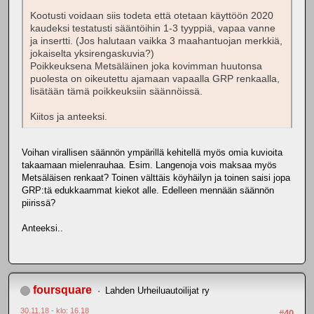
Kootusti voidaan siis todeta että otetaan käyttöön 2020
kaudeksi testatusti sääntöihin 1-3 tyyppiä, vapaa vanne
ja insertti. (Jos halutaan vaikka 3 maahantuojan merkkiä,
jokaiselta yksirengaskuvia?)
Poikkeuksena Metsäläinen joka kovimman huutonsa
puolesta on oikeutettu ajamaan vapaalla GRP renkaalla,
lisätään tämä poikkeuksiin säännöissä.
Kiitos ja anteeksi.
Voihan virallisen säännön ympärillä kehitellä myös omia kuvioita
takaamaan mielenrauhaa. Esim. Langenoja vois maksaa myös
Metsäläisen renkaat? Toinen välttäis köyhäilyn ja toinen saisi jopa
GRP:tä edukkaammat kiekot alle. Edelleen mennään säännön
piirissä?
Anteeksi..
foursquare
Lahden Urheiluautoilijat ry
30.11.18 - klo: 16.18
#40