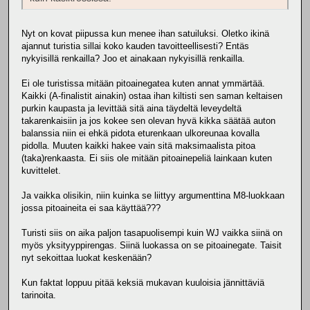
Nyt on kovat piipussa kun menee ihan satuiluksi. Oletko ikinä
ajannut turistia sillai koko kauden tavoitteellisesti? Entäs
nykyisillä renkailla? Joo et ainakaan nykyisillä renkailla.
Ei ole turistissa mitään pitoainegatea kuten annat ymmärtää.
Kaikki (A-finalistit ainakin) ostaa ihan kiltisti sen saman keltaisen
purkin kaupasta ja levittää sitä aina täydeltä leveydeltä
takarenkaisiin ja jos kokee sen olevan hyvä kikka säätää auton
balanssia niin ei ehkä pidota eturenkaan ulkoreunaa kovalla
pidolla. Muuten kaikki hakee vain sitä maksimaalista pitoa
(taka)renkaasta. Ei siis ole mitään pitoainepeliä lainkaan kuten
kuvittelet.
Ja vaikka olisikin, niin kuinka se liittyy argumenttina M8-luokkaan
jossa pitoaineita ei saa käyttää???
Turisti siis on aika paljon tasapuolisempi kuin WJ vaikka siinä on
myös yksityyppirengas. Siinä luokassa on se pitoainegate. Taisit
nyt sekoittaa luokat keskenään?
Kun faktat loppuu pitää keksiä mukavan kuuloisia jännittäviä
tarinoita.