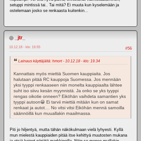
setuppi mintissä tai.. Tai mitä? Ei muuta kun kyselemään ja
ostelemaan josko se renkaasta kuitenkin...
_jtr_
10.12.18 - klo: 19.55
#56
Lainaus käyttäjältä: hmort - 10.12.18 - klo: 19.34
Kannattais myös miettiä Suomen kauppiaita. Jos
halutaan pitää RC kauppoja Suomessa. Jos mennään
yksi tyyppi renkaaseen niin monelta kauppiaalta lähtee
suht iso siivu kesän myynnistä. Ja onko se yks tyyppi
rengas oikotie onneen? Eiköhän vaihdeta samantien yks
tyyppi autoon😀 Ei tarvii miettiä mitään kun on samat
renkaat ja autot.... No vitsi vitsi Eiköhän mennä samoilla
säännöillä kun muuallakin maailmassa.
Piti jo hiljentyä, mutta tähän näkökulmaan vielä lyhyesti. Kyllä
mun mielestä kauppiaiden pitää itse kehittyä muutosten mukana
ja etsiä keinot pärjätä markkinoilla. Näin se menee muillakin