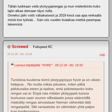
Tähän luokkaan vielä ykstyyppirengas ja mun mielenkiinto koko
lajiin alkaa olemaan täysi nolla.
Onneksi järki voitti väliaikaisesti ja 2019 kesä saa ajaa renkaalla
mistä itse tykkää... Sain siis vuoden lisäaikaa miettiä parempaa
tekemistä.
Screwed
Fullspeed RC
10.12.18 - klo: 14.42
#48
Lainaus käyttäjältä: *HOKE* - 09.12.18 - klo: 19.50
Turistissa kuulema toimii ykstyyppisyys hyvin ja on oikein
helppoa... No mutta mikäs pitoaine, miten pitkä
pidotusaika eteen ja taakse, entä pidotetaanko koko
rengas vai ei. Enpä näe mitään ykstyyppiä tuossa
touhussa vaan suuren sillisalaatin jossa säännöillä
määrätty rengas ainoastaan hieman vähentää tätä
rengaspeliä. Silti variaatioita on vähintään yhtä paljon
kuin kasikrossissa.