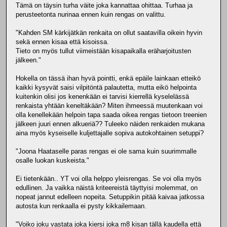
Tämä on täysin turha väite joka kannattaa ohittaa. Turhaa ja
perusteetonta nurinaa ennen kuin rengas on valittu.
"Kahden SM kärkijätkän renkaita on ollut saatavilla oikein hyvin
sekä ennen kisaa että kisoissa.
Tieto on myös tullut viimeistään kisapaikalla eräharjoitusten
jälkeen."
Hokella on tässä ihan hyvä pointti, enkä epäile lainkaan etteikö
kaikki kysyvät saisi vilpitöntä palautetta, mutta eikö helpointa
kuitenkin olisi jos kenenkään ei tarvisi kierrellä kyselelässä
renkaista yhtään keneltäkään? Miten ihmeessä muutenkaan voi
olla kenellekään helpoin tapa saada oikea rengas tietoon treenien
jälkeen juuri ennen alkueriä?? Tuleeko näiden renkaiden mukana
aina myös kyseiselle kuljettajalle sopiva autokohtainen setuppi?
"Joona Haataselle paras rengas ei ole sama kuin suurimmalle
osalle luokan kuskeista."
Ei tietenkään.. YT voi olla helppo yleisrengas. Se voi olla myös
edullinen. Ja vaikka näistä kriteereistä täyttyisi molemmat, on
nopeat jannut edelleen nopeita. Setuppikin pitää kaivaa jatkossa
autosta kun renkaalla ei pysty kikkailemaan.
"Voiko joku vastata joka kiersi joka m8 kisan tällä kaudella että