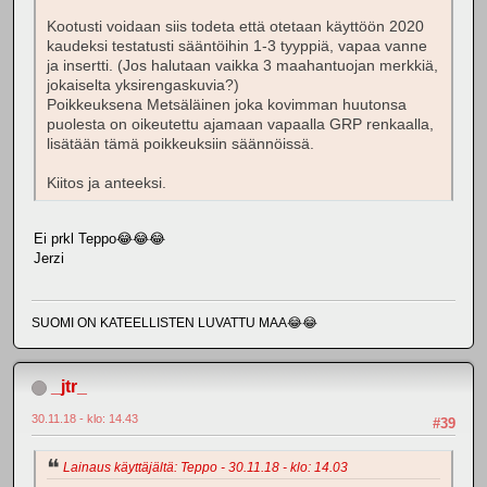
Kootusti voidaan siis todeta että otetaan käyttöön 2020
kaudeksi testatusti sääntöihin 1-3 tyyppiä, vapaa vanne
ja insertti. (Jos halutaan vaikka 3 maahantuojan merkkiä,
jokaiselta yksirengaskuvia?)
Poikkeuksena Metsäläinen joka kovimman huutonsa
puolesta on oikeutettu ajamaan vapaalla GRP renkaalla,
lisätään tämä poikkeuksiin säännöissä.
Kiitos ja anteeksi.
Ei prkl Teppo😂😂😂
Jerzi
SUOMI ON KATEELLISTEN LUVATTU MAA😂😂
_jtr_
30.11.18 - klo: 14.43
#39
Lainaus käyttäjältä: Teppo - 30.11.18 - klo: 14.03