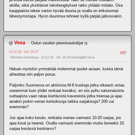
aloilla, eikä yksittäiset tekohengitykset ratko yhtään mitään. Osa
kauppiaista tekee varsin hyvää duunia ja osalla on erikoisempi
lähestymistapa. Hyvin duuninsa tehneet kyllä pärjää jatkossakin.
Vesa
Oulun seudun pienoisautoilijat ry
10.12.18 - klo: 20.27
#57
Viimeisin muokkaus
: 10.12.18 - klo: 20.40 käyttäjältä Vesa
Haluan myöskin ymmärtää molemmat puolet asiaan, koska tämä
aiheuttaa niin paljon porua.
Paljonko Suomessa on aktiivisia M-8 kuskeja jotka oikeasti ostaa
useammat kuin yhdet renkaat kesäksi, en siis puhu satunnaisista
suttaajista vaan rataa kiertävistä kavereista jotka treenaa ja ajaa
ainakin jonkin verran kertsikisoja taikka sarjakisoja? 200 vai
enemmän?
Jos ajaa koko kesän, renkaita menee varmasti 10-20 sarjaa, jos
ajaa kisat ja treeniä. Osalla varmasti enemmän mutta lieneekö 10
sarjaa kesässä keskiarvo?