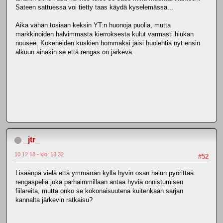
Sateen sattuessa voi tietty taas käydä kyselemässä...
Aika vähän tosiaan keksin YT:n huonoja puolia, mutta
markkinoiden halvimmasta kierroksesta kulut varmasti hiukan
nousee. Kokeneiden kuskien hommaksi jäisi huolehtia nyt ensin
alkuun ainakin se että rengas on järkevä.
_jtr_
10.12.18 - klo: 18.32
#52
Lisäänpä vielä että ymmärrän kyllä hyvin osan halun pyörittää
rengaspeliä joka parhaimmillaan antaa hyviä onnistumisen
fiilareita, mutta onko se kokonaisuutena kuitenkaan sarjan
kannalta järkevin ratkaisu?