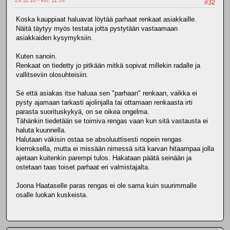
#32
Koska kauppiaat haluavat löytää parhaat renkaat asiakkaille.
Näitä täytyy myös testata jotta pystytään vastaamaan
asiakkaiden kysymyksiin.
Kuten sanoin.
Renkaat on tiedetty jo pitkään mitkä sopivat millekin radalle ja
vallitseviin olosuhteisiin.
Se että asiakas itse haluaa sen "parhaan" renkaan, vaikka ei
pysty ajamaan tarkasti ajolinjalla tai ottamaan renkaasta irti
parasta suorituskykyä, on se oikea ongelma.
Tähänkin tiedetään se toimiva rengas vaan kun sitä vastausta ei
haluta kuunnella.
Halutaan väkisin ostaa se absoluuttisesti nopein rengas
kierroksella, mutta ei missään nimessä sitä karvan hitaampaa jolla
ajetaan kuitenkin parempi tulos. Hakataan päätä seinään ja
ostetaan taas toiset parhaat eri valmistajalta.
Joona Haataselle paras rengas ei ole sama kuin suurimmalle
osalle luokan kuskeista.