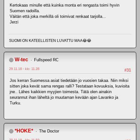
Kertokaas minulle että kuinka monta eri rengasta toimi hyvin
Suomen radoilla.
Väitän että joka merkillä oli toimivat renkaat tarjolla...
Jerzi
SUOMI ON KATEELLISTEN LUVATTU MAA😂😂
W-tec
Fullspeed RC
29.11.18 - klo: 11.28
#31
Jos kerran Suomessa asiat tiedetään jo vuosien takaa. Niin miksi
sitten joka kevät sama rengas ralli? Testataan kovuuksia, kuvioita
jne.. Lähes kaikkien myyjien toimesta. Tätä olen ainakin
seurannut ihan läheltä jo muutaman kevään ajan Lavanko ja
Turku.
*HOKE*
The Doctor
29.11.18 - klo: 11.59