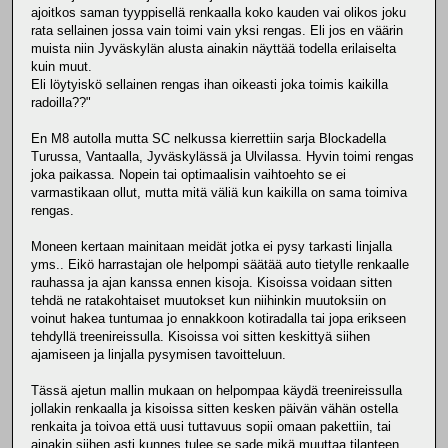
ajoitkos saman tyyppisellä renkaalla koko kauden vai olikos joku
rata sellainen jossa vain toimi vain yksi rengas. Eli jos en väärin
muista niin Jyväskylän alusta ainakin näyttää todella erilaiselta
kuin muut.
Eli löytyiskö sellainen rengas ihan oikeasti joka toimis kaikilla
radoilla??"
En M8 autolla mutta SC nelkussa kierrettiin sarja Blockadella
Turussa, Vantaalla, Jyväskylässä ja Ulvilassa. Hyvin toimi rengas
joka paikassa. Nopein tai optimaalisin vaihtoehto se ei
varmastikaan ollut, mutta mitä väliä kun kaikilla on sama toimiva
rengas.
Moneen kertaan mainitaan meidät jotka ei pysy tarkasti linjalla
yms.. Eikö harrastajan ole helpompi säätää auto tietylle renkaalle
rauhassa ja ajan kanssa ennen kisoja. Kisoissa voidaan sitten
tehdä ne ratakohtaiset muutokset kun niihinkin muutoksiin on
voinut hakea tuntumaa jo ennakkoon kotiradalla tai jopa erikseen
tehdyllä treenireissulla. Kisoissa voi sitten keskittyä siihen
ajamiseen ja linjalla pysymisen tavoitteluun.
Tässä ajetun mallin mukaan on helpompaa käydä treenireissulla
jollakin renkaalla ja kisoissa sitten kesken päivän vähän ostella
renkaita ja toivoa että uusi tuttavuus sopii omaan pakettiin, tai
ainakin siihen asti kunnes tulee se sade mikä muuttaa tilanteen.