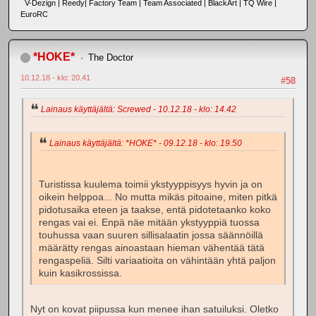
V-Dezign | Reedy| Factory Team | Team Associated | BlackArt | TQ Wire |
EuroRC
*HOKE*
The Doctor
10.12.18 - klo: 20.41
#58
Lainaus käyttäjältä: Screwed - 10.12.18 - klo: 14.42
Lainaus käyttäjältä: *HOKE* - 09.12.18 - klo: 19.50
Turistissa kuulema toimii ykstyyppisyys hyvin ja on
oikein helppoa... No mutta mikäs pitoaine, miten pitkä
pidotusaika eteen ja taakse, entä pidotetaanko koko
rengas vai ei. Enpä näe mitään ykstyyppiä tuossa
touhussa vaan suuren sillisalaatin jossa säännöillä
määrätty rengas ainoastaan hieman vähentää tätä
rengaspeliä. Silti variaatioita on vähintään yhtä paljon
kuin kasikrossissa.
Nyt on kovat piipussa kun menee ihan satuiluksi. Oletko