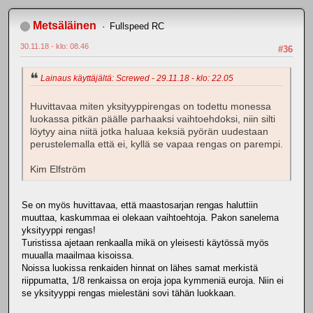
Metsäläinen
Fullspeed RC
30.11.18 - klo: 08.46
#36
Lainaus käyttäjältä: Screwed - 29.11.18 - klo: 22.05
Huvittavaa miten yksityyppirengas on todettu monessa
luokassa pitkän päälle parhaaksi vaihtoehdoksi, niin silti
löytyy aina niitä jotka haluaa keksiä pyörän uudestaan
perustelemalla että ei, kyllä se vapaa rengas on parempi.
Kim Elfström
Se on myös huvittavaa, että maastosarjan rengas haluttiin
muuttaa, kaskummaa ei olekaan vaihtoehtoja. Pakon sanelema
yksityyppi rengas!
Turistissa ajetaan renkaalla mikä on yleisesti käytössä myös
muualla maailmaa kisoissa.
Noissa luokissa renkaiden hinnat on lähes samat merkistä
riippumatta, 1/8 renkaissa on eroja jopa kymmeniä euroja. Niin ei
se yksityyppi rengas mielestäni sovi tähän luokkaan.