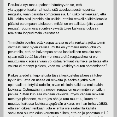
Porukalla nyt tuntuu pahasti hämärtyvän se, että
ykstyyppirenkaaksi EI haeta sitä absoluuttisesti nopeinta
rengasta, vaan parasta kompromissia. En usko hetkeäkään, että
M8-luokka olisi jotenkin niin uniikki, etteikö renkailla kikkailemalla
pääsisi parempaan tulokseen, mikäli se on sallittua (siis vapaa
rengas). Suurin osa suorityskyvystä tulee kaikissa luokissa
renkaista loppuviimein kalustossa.
Ymmärrän pointin, että kaupasta saa useita renkaita jotka toimii
varmasti suht hyvin kaikilla, mutta en ymmärrä miten joku voi
perustella, että on halvempaa ostaa laatikollinen renkaita sen
sijaan että tietää kisoihin mennessä että rengasshow ei ole
muuttujana kisoissa vaan voi ostaa renkaat valmiiksi ja tietää että
valinta ei mennyt pieleen, vaan voi keskittyä auton säätämiseen?
Kaikesta edellä kirjoitetusta tässä keskustelusäikeessä tulee
hyvin ilmi, että on useita eri renkaita ja seoksia jotka ovat
optimaaliset tietyillä radoilla, aivan niinkuin kaikissa muissakin
luokissa. Optimaalisin ja nopein rengas on useimmiten eri pitkin
päivää. Sitten kun sää voidaan vakioida, myös vapaan renkaan
merkitys pienenee, mutta jos sää ja rata muuttuu, kuten se
muuttuu kaikissa luokissa ajopäivän aikana, on ihan turha väittää,
että sen oikean renkaan, jota ei ehkä ole saatavilla kaikille,
saavuttaa suuren edun verrattuna siihen, että on jo panostanut 1-2