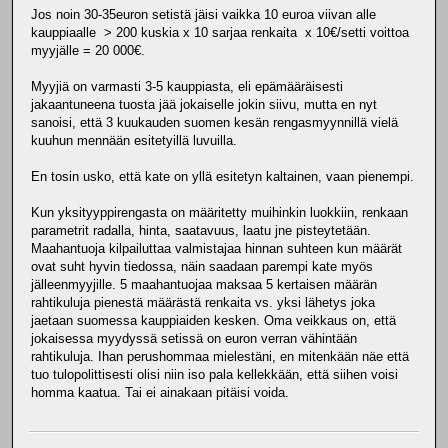
Jos noin 30-35euron setistä jäisi vaikka 10 euroa viivan alle
kauppiaalle > 200 kuskia x 10 sarjaa renkaita x 10€/setti voittoa
myyjälle = 20 000€.
Myyjiä on varmasti 3-5 kauppiasta, eli epämääräisesti
jakaantuneena tuosta jää jokaiselle jokin siivu, mutta en nyt
sanoisi, että 3 kuukauden suomen kesän rengasmyynnillä vielä
kuuhun mennään esitetyillä luvuilla.
En tosin usko, että kate on yllä esitetyn kaltainen, vaan pienempi.
Kun yksityyppirengasta on määritetty muihinkin luokkiin, renkaan
parametrit radalla, hinta, saatavuus, laatu jne pisteytetään.
Maahantuoja kilpailuttaa valmistajaa hinnan suhteen kun määrät
ovat suht hyvin tiedossa, näin saadaan parempi kate myös
jälleenmyyjille. 5 maahantuojaa maksaa 5 kertaisen määrän
rahtikuluja pienestä määrästä renkaita vs. yksi lähetys joka
jaetaan suomessa kauppiaiden kesken. Oma veikkaus on, että
jokaisessa myydyssä setissä on euron verran vähintään
rahtikuluja. Ihan perushommaa mielestäni, en mitenkään näe että
tuo tulopolittisesti olisi niin iso pala kellekkään, että siihen voisi
homma kaatua. Tai ei ainakaan pitäisi voida.