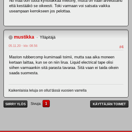
No mää oon tuota kynsilakkaa miettiny, mutta on vaan arveluttanu
että kestääkö se oikeesti. Toki varmaan voi satsata vaikka
useampaan kerrokseen jos pelottaa.
mustikka
Ylläpitäjä
05.11.20 - klo: 08.56
#4
Maston rubbercomp kumimaali toimii, mutta saa aika moneen
kertaan laittaa, kun se on niin lirua. Liquid electrical tape olisi
siihen varmaankin sitä parasta tavaraa. Sitä vaan ei taida oikein
saada suomesta.
Kaikenlaisia leluja on ollut tässä vuosien varrella
1
Sivuja
SIIRRY YLÖS
KÄYTTÄJÄN TOIMET