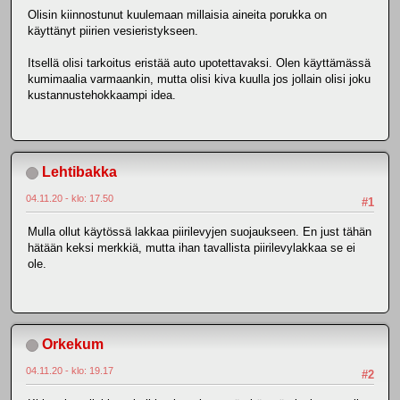
Olisin kiinnostunut kuulemaan millaisia aineita porukka on
käyttänyt piirien vesieristykseen.
Itsellä olisi tarkoitus eristää auto upotettavaksi. Olen käyttämässä
kumimaalia varmaankin, mutta olisi kiva kuulla jos jollain olisi joku
kustannustehokkaampi idea.
Lehtibakka
04.11.20 - klo: 17.50
#1
Mulla ollut käytössä lakkaa piirilevyjen suojaukseen. En just tähän
hätään keksi merkkiä, mutta ihan tavallista piirilevylakkaa se ei
ole.
Orkekum
04.11.20 - klo: 19.17
#2