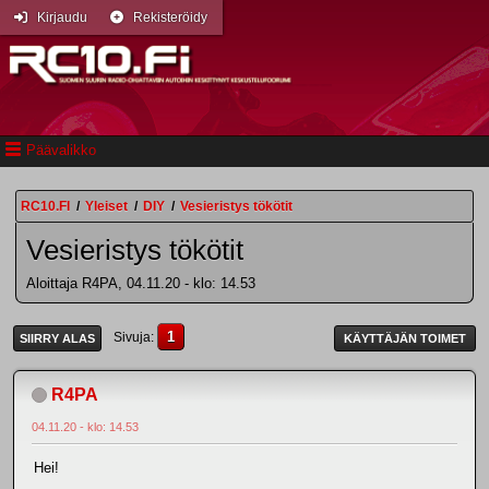
Kirjaudu
Rekisteröidy
Päävalikko
RC10.FI
/
Yleiset
/
DIY
/
Vesieristys tökötit
Vesieristys tökötit
Aloittaja R4PA, 04.11.20 - klo: 14.53
1
Sivuja
SIIRRY ALAS
KÄYTTÄJÄN TOIMET
R4PA
04.11.20 - klo: 14.53
Hei!