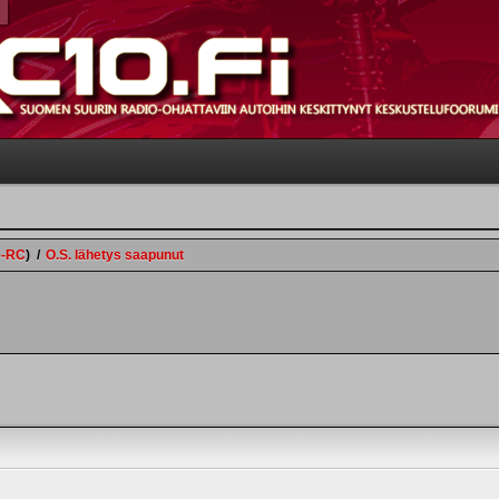
e-RC
)
/
O.S. lähetys saapunut