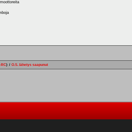
oottoreita
omboja
e-RC
)
/
O.S. lähetys saapunut