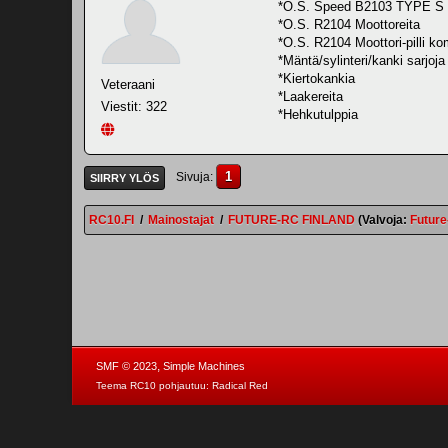
*O.S. Speed B2103 TYPE S m
*O.S. R2104 Moottoreita
*O.S. R2104 Moottori-pilli k
*Mäntä/sylinteri/kanki sarjoja
*Kiertokankia
Veteraani
*Laakereita
Viestit: 322
*Hehkutulppia
1
Sivuja
SIIRRY YLÖS
RC10.FI
/
Mainostajat
/
FUTURE-RC FINLAND
(Valvoja:
Futur
,
SMF © 2023
Simple Machines
Teema RC10 pohjautuu:
Radical Red