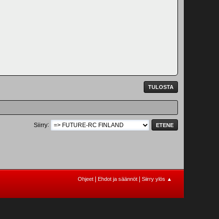
TULOSTA
Siirry
|
|
Ohjeet
Ehdot ja säännöt
Siirry ylös ▲