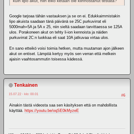
kuin lipo akut, niin eikö ketään ole kiinnostanut testata?
Google tarjoaa tähän vastauksen ja se on ei. Edukkaimmistakin
lipo akuista saadaan tänä päivänä se 25C purkuvirrat eli
5000mah=5A ja 5A x 25, niin sieltä saadaan tarvittaessa se 125A
ulos. Porakoneen akut on tehty li-ion kennoista ja näiden
purkuvirrat 2C:n luokkaa eli saat 10A jatkuvaa virtaa ulos.
En sano etteikö voisi toimia hetken, mutta muutaman ajon jälkeen
akut on entiset. Lämpöä kertyy myös sen verran että melkein
ajaisin vaahtosammutin toisessa kädessä.
Tenkainen
15.07.22 - klo: 00.01
#6
Ainakin tästä videosta saa sen käsityksen että on mahdollista
käyttää.
https://youtu.be/oqSE0kMyzeE