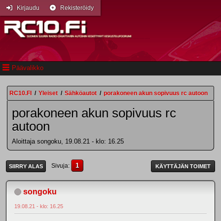
Kirjaudu
Rekisteröidy
Päävalikko
RC10.FI
/
Yleiset
/
Sähköautot
/
porakoneen akun sopivuus rc autoon
porakoneen akun sopivuus rc
autoon
Aloittaja songoku, 19.08.21 - klo: 16.25
1
Sivuja
SIIRRY ALAS
KÄYTTÄJÄN TOIMET
songoku
19.08.21 - klo: 16.25