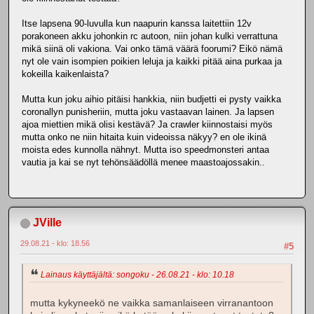
Itse lapsena 90-luvulla kun naapurin kanssa laitettiin 12v
porakoneen akku johonkin rc autoon, niin johan kulki verrattuna
mikä siinä oli vakiona. Vai onko tämä väärä foorumi? Eikö nämä
nyt ole vain isompien poikien leluja ja kaikki pitää aina purkaa ja
kokeilla kaikenlaista?
Mutta kun joku aihio pitäisi hankkia, niin budjetti ei pysty vaikka
coronallyn punisheriin, mutta joku vastaavan lainen. Ja lapsen
ajoa miettien mikä olisi kestävä? Ja crawler kiinnostaisi myös
mutta onko ne niin hitaita kuin videoissa näkyy? en ole ikinä
moista edes kunnolla nähnyt. Mutta iso speedmonsteri antaa
vautia ja kai se nyt tehönsäädöllä menee maastoajossakin..
JVille
29.08.21 - klo: 18.56
#5
Lainaus käyttäjältä: songoku - 26.08.21 - klo: 10.18
mutta kykyneekö ne vaikka samanlaiseen virranantoon