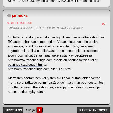
Wltoys 12404 +a333 hybrid ja Team-C tr02 Jekyll Plus lisää tulossa.
jannickz
09.04.24 - klo: 10.31
#7
Viimeisin muokkaus
: 10.04.24 - klo: 05.01 käyttäjältä jannickz
On totta, että akkuporan akku ei tyypillisesti anna riittävästi virtaa
RC-auton tehokkaalle moottorille. Virrankulutus voi olla useita
ampeereja, ja akkuporan akut on suunniteltu lyhytaikaiseen
käyttöön, eikä niillä ole riittävästi kapasiteettia pitkäkestoiseen
ajoon. Jos haluat tietää lisää laakereista, käy osoitteessa
https://www.tradebearings.com/precision-bearings/cross-roller-
bearings-catalogue.html
tai
https://en.tradebearings.com/clist_177.html
Kierrosten säätäminen välitysten avulla voi auttaa jonkin verran,
mutta se ei ratkaise perimmäistä ongelmaa virran puutteesta. Jos
moottori ei saa riittävästi virtaa, se ei pyöri riittävän nopeasti ja
auton suorituskyky kärsii.
1
Sivuja
SIIRRY YLÖS
KÄYTTÄJÄN TOIMET