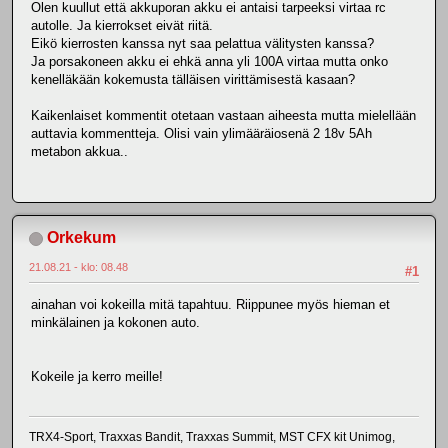
Olen kuullut että akkuporan akku ei antaisi tarpeeksi virtaa rc
autolle. Ja kierrokset eivät riitä.
Eikö kierrosten kanssa nyt saa pelattua välitysten kanssa?
Ja porsakoneen akku ei ehkä anna yli 100A virtaa mutta onko
kenelläkään kokemusta tälläisen virittämisestä kasaan?
Kaikenlaiset kommentit otetaan vastaan aiheesta mutta mielellään
auttavia kommentteja. Olisi vain ylimääräiosenä 2 18v 5Ah
metabon akkua..
Orkekum
21.08.21 - klo: 08.48
#1
ainahan voi kokeilla mitä tapahtuu. Riippunee myös hieman et
minkälainen ja kokonen auto.
Kokeile ja kerro meille!
TRX4-Sport, Traxxas Bandit, Traxxas Summit, MST CFX kit Unimog,