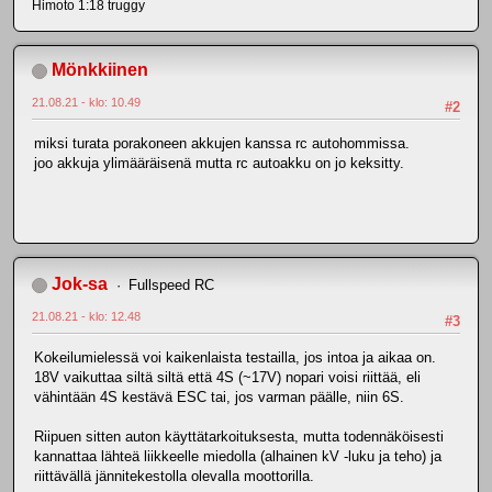
Himoto 1:18 truggy
Mönkkiinen
21.08.21 - klo: 10.49
#2
miksi turata porakoneen akkujen kanssa rc autohommissa.
joo akkuja ylimääräisenä mutta rc autoakku on jo keksitty.
Jok-sa
Fullspeed RC
21.08.21 - klo: 12.48
#3
Kokeilumielessä voi kaikenlaista testailla, jos intoa ja aikaa on.
18V vaikuttaa siltä siltä että 4S (~17V) nopari voisi riittää, eli
vähintään 4S kestävä ESC tai, jos varman päälle, niin 6S.
Riipuen sitten auton käyttätarkoituksesta, mutta todennäköisesti
kannattaa lähteä liikkeelle miedolla (alhainen kV -luku ja teho) ja
riittävällä jännitekestolla olevalla moottorilla.