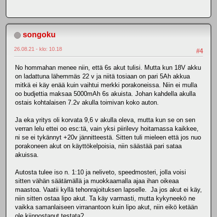
songoku
26.08.21 - klo: 10.18
#4
No hommahan menee niin, että 6s akut tulisi. Mutta kun 18V akku
on ladattuna lähemmäs 22 v ja niitä tosiaan on pari 5Ah akkua
mitkä ei käy enää kuin vaihtui merkki porakoneissa. Niin ei mulla
oo budjettia maksaa 5000mAh 6s akuista. Johan kahdella akulla
ostais kohtalaisen 7.2v akulla toimivan koko auton.
Ja eka yritys oli korvata 9,6 v akulla oleva, mutta kun se on sen
verran lelu ettei oo esc:tä, vain yksi piirilevy hoitamassa kaikkee,
ni se ei tykännyt +20v jännitteestä. Sitten tuli mieleen että jos nuo
porakoneen akut on käyttökelpoisia, niin säästää pari sataa
akuissa.
Autosta tulee iso n. 1:10 ja neliveto, speedmosteri, jolla voisi
sitten vähän säätämällä ja muokkaamalla ajaa ihan oikeaa
maastoa. Vaatii kyllä tehonrajoituksen lapselle. Ja jos akut ei käy,
niin sitten ostaa lipo akut. Ta käy varmasti, mutta kykyneekö ne
vaikka samanlaiseen virranantoon kuin lipo akut, niin eikö ketään
ole kiinnostanut testata?