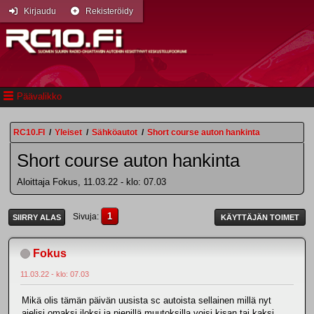
Kirjaudu
Rekisteröidy
Päävalikko
RC10.FI
/
Yleiset
/
Sähköautot
/
Short course auton hankinta
Short course auton hankinta
Aloittaja Fokus, 11.03.22 - klo: 07.03
1
Sivuja
SIIRRY ALAS
KÄYTTÄJÄN TOIMET
Fokus
11.03.22 - klo: 07.03
Mikä olis tämän päivän uusista sc autoista sellainen millä nyt
ajelisi omaksi iloksi ja pienillä muutoksilla voisi kisan tai kaksi