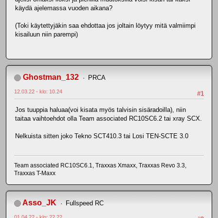
käydä ajelemassa vuoden aikana?
(Toki käytettyjäkin saa ehdottaa jos joltain löytyy mitä valmiimpi
kisailuun niin parempi)
Ghostman_132
PRCA
12.03.22 - klo: 10.24
#1
Jos tuuppia haluaa(voi kisata myös talvisin sisäradoilla), niin
taitaa vaihtoehdot olla Team associated RC10SC6.2 tai xray SCX.
Nelkuista sitten joko Tekno SCT410.3 tai Losi TEN-SCTE 3.0
Team associated RC10SC6.1, Traxxas Xmaxx, Traxxas Revo 3.3,
Traxxas T-Maxx
Asso_JK
Fullspeed RC
01.04.22 - klo: 22.22