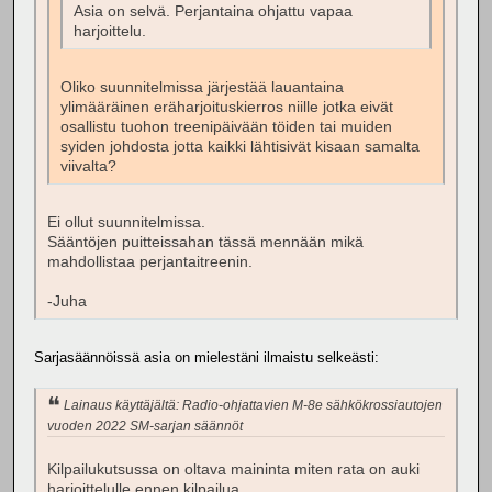
Asia on selvä. Perjantaina ohjattu vapaa
harjoittelu.
Oliko suunnitelmissa järjestää lauantaina
ylimääräinen eräharjoituskierros niille jotka eivät
osallistu tuohon treenipäivään töiden tai muiden
syiden johdosta jotta kaikki lähtisivät kisaan samalta
viivalta?
Ei ollut suunnitelmissa.
Sääntöjen puitteissahan tässä mennään mikä
mahdollistaa perjantaitreenin.
-Juha
Sarjasäännöissä asia on mielestäni ilmaistu selkeästi:
Lainaus käyttäjältä: Radio-ohjattavien M-8e sähkökrossiautojen
vuoden 2022 SM-sarjan säännöt
Kilpailukutsussa on oltava maininta miten rata on auki
harjoittelulle ennen kilpailua.