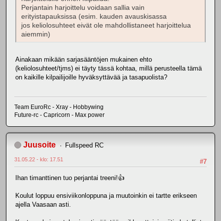
Perjantain harjoittelu voidaan sallia vain
erityistapauksissa (esim. kauden avauskisassa
jos keliolosuhteet eivät ole mahdollistaneet harjoittelua
aiemmin)
Ainakaan mikään sarjasääntöjen mukainen ehto
(keliolosuhteet/tjms) ei täyty tässä kohtaa, millä perusteella tämä
on kaikille kilpailijoille hyväksyttävää ja tasapuolista?
Team EuroRc - Xray - Hobbywing
Future-rc - Capricorn - Max power
Juusoite
Fullspeed RC
31.05.22 - klo: 17.51
#7
Ihan timanttinen tuo perjantai treeni!👍
Koulut loppuu ensiviikonloppuna ja muutoinkin ei tartte erikseen
ajella Vaasaan asti.