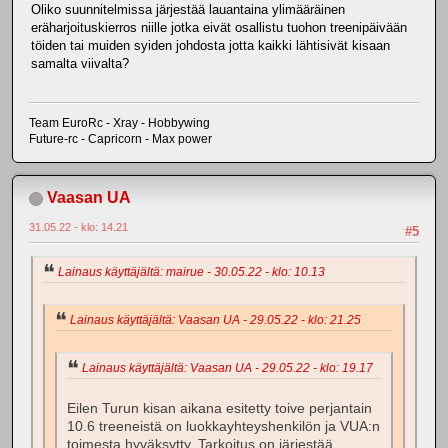
Oliko suunnitelmissa järjestää lauantaina ylimääräinen
eräharjoituskierros niille jotka eivät osallistu tuohon treenipäivään
töiden tai muiden syiden johdosta jotta kaikki lähtisivät kisaan
samalta viivalta?
Team EuroRc - Xray - Hobbywing
Future-rc - Capricorn - Max power
Vaasan UA
31.05.22 - klo: 14.21
#5
Lainaus käyttäjältä: mairue - 30.05.22 - klo: 10.13
Lainaus käyttäjältä: Vaasan UA - 29.05.22 - klo: 21.25
Lainaus käyttäjältä: Vaasan UA - 29.05.22 - klo: 19.17
Eilen Turun kisan aikana esitetty toive perjantain
10.6 treeneistä on luokkayhteyshenkilön ja VUA:n
toimesta hyväksytty. Tarkoitus on järjestää