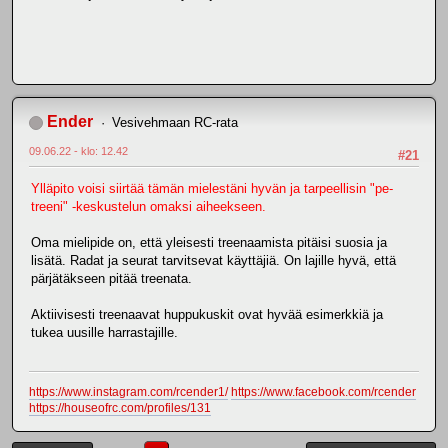
Ender
Vesivehmaan RC-rata
09.06.22 - klo: 12.42
#21
Ylläpito voisi siirtää tämän mielestäni hyvän ja tarpeellisin "pe-
treeni" -keskustelun omaksi aiheekseen.
Oma mielipide on, että yleisesti treenaamista pitäisi suosia ja
lisätä. Radat ja seurat tarvitsevat käyttäjiä. On lajille hyvä, että
pärjätäkseen pitää treenata.
Aktiivisesti treenaavat huppukuskit ovat hyvää esimerkkiä ja
tukea uusille harrastajille.
https://www.instagram.com/rcender1/
https://www.facebook.com/rcender
https://houseofrc.com/profiles/131