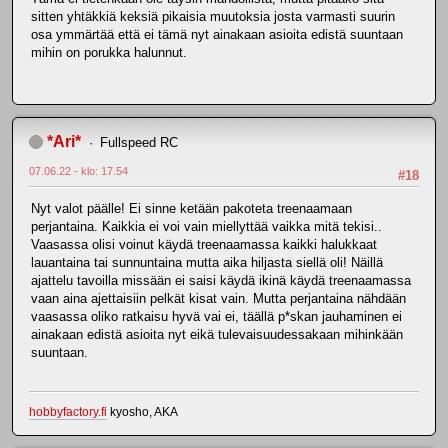
sitten yhtäkkiä keksiä pikaisia muutoksia josta varmasti suurin
osa ymmärtää että ei tämä nyt ainakaan asioita edistä suuntaan
mihin on porukka halunnut.
*Ari*
Fullspeed RC
07.06.22 - klo: 17.54
#18
Nyt valot päälle! Ei sinne ketään pakoteta treenaamaan
perjantaina. Kaikkia ei voi vain miellyttää vaikka mitä tekisi..
Vaasassa olisi voinut käydä treenaamassa kaikki halukkaat
lauantaina tai sunnuntaina mutta aika hiljasta siellä oli! Näillä
ajattelu tavoilla missään ei saisi käydä ikinä käydä treenaamassa
vaan aina ajettaisiin pelkät kisat vain. Mutta perjantaina nähdään
vaasassa oliko ratkaisu hyvä vai ei, täällä p*skan jauhaminen ei
ainakaan edistä asioita nyt eikä tulevaisuudessakaan mihinkään
suuntaan.
hobbyfactory.fi
kyosho, AKA