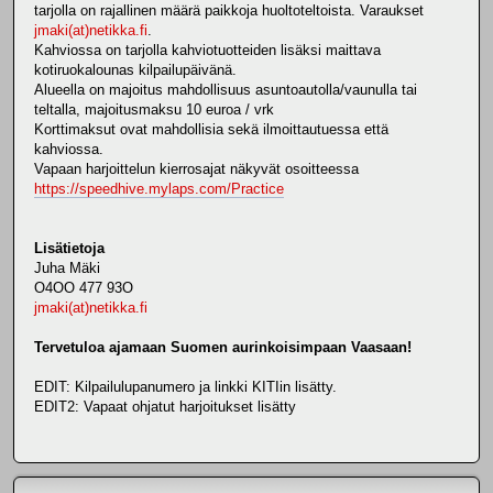
tarjolla on rajallinen määrä paikkoja huoltoteltoista. Varaukset
jmaki(at)netikka.fi
.
Kahviossa on tarjolla kahviotuotteiden lisäksi maittava
kotiruokalounas kilpailupäivänä.
Alueella on majoitus mahdollisuus asuntoautolla/vaunulla tai
teltalla, majoitusmaksu 10 euroa / vrk
Korttimaksut ovat mahdollisia sekä ilmoittautuessa että
kahviossa.
Vapaan harjoittelun kierrosajat näkyvät osoitteessa
https://speedhive.mylaps.com/Practice
Lisätietoja
Juha Mäki
O4OO 477 93O
jmaki(at)netikka.fi
Tervetuloa ajamaan Suomen aurinkoisimpaan Vaasaan!
EDIT: Kilpailulupanumero ja linkki KITIin lisätty.
EDIT2: Vapaat ohjatut harjoitukset lisätty