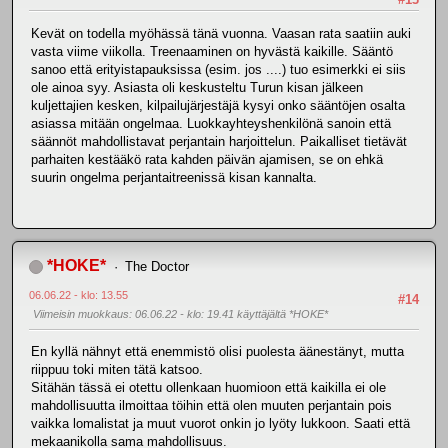
Kevät on todella myöhässä tänä vuonna. Vaasan rata saatiin auki
vasta viime viikolla. Treenaaminen on hyvästä kaikille. Sääntö
sanoo että erityistapauksissa (esim. jos ....) tuo esimerkki ei siis
ole ainoa syy. Asiasta oli keskusteltu Turun kisan jälkeen
kuljettajien kesken, kilpailujärjestäjä kysyi onko sääntöjen osalta
asiassa mitään ongelmaa. Luokkayhteyshenkilönä sanoin että
säännöt mahdollistavat perjantain harjoittelun. Paikalliset tietävät
parhaiten kestääkö rata kahden päivän ajamisen, se on ehkä
suurin ongelma perjantaitreenissä kisan kannalta.
*HOKE*
The Doctor
06.06.22 - klo: 13.55
#14
Viimeisin muokkaus
: 06.06.22 - klo: 19.41 käyttäjältä *HOKE*
En kyllä nähnyt että enemmistö olisi puolesta äänestänyt, mutta
riippuu toki miten tätä katsoo.
Sitähän tässä ei otettu ollenkaan huomioon että kaikilla ei ole
mahdollisuutta ilmoittaa töihin että olen muuten perjantain pois
vaikka lomalistat ja muut vuorot onkin jo lyöty lukkoon. Saati että
mekaanikolla sama mahdollisuus.