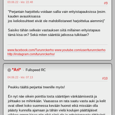
03.06.22 - klo: 22.48
#9
"Perjantain harjoittelu voidaan sallia vain erityistapauksissa (esim.
kauden avauskisassa
jos keliolosuhteet eivät ole mahdollistaneet harjoittelua aiemmin)"
Saisiko tähän selkeän vastauksen siitä millainen erityistapaus
tämä kisa on? Sekä miten sääntöä jatkossa tulkitaan?
www.facebook.com/Turunrckerho
www.youtube.com/user/turunrckerho
http://instagram.com/turunrckerho/
*Ari*
Fullspeed RC
04.06.22 - klo: 07.13
#10
Peukku täältä perjantai treenille myös!
En nyt näe oikein pointtia tosta sääntöjen vänkäämisestä ja
johtaako se mihinkään. Vaasassa on rata saatu vasta auki ja kelit
ovat olleet koko suomessa kevään huonot eikä missään olla
päästy kunnolla ajamaan ja tähän vielä koulujen päättäjäiset
viikkoa ennen kisaa niin eikö siinä ole jo erityistapausta riittävästi.