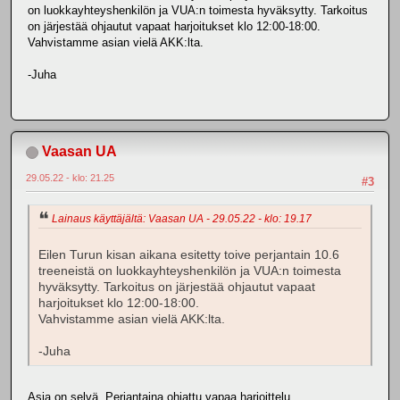
on luokkayhteyshenkilön ja VUA:n toimesta hyväksytty. Tarkoitus
on järjestää ohjautut vapaat harjoitukset klo 12:00-18:00.
Vahvistamme asian vielä AKK:lta.
-Juha
Vaasan UA
29.05.22 - klo: 21.25
#3
Lainaus käyttäjältä: Vaasan UA - 29.05.22 - klo: 19.17
Eilen Turun kisan aikana esitetty toive perjantain 10.6
treeneistä on luokkayhteyshenkilön ja VUA:n toimesta
hyväksytty. Tarkoitus on järjestää ohjautut vapaat
harjoitukset klo 12:00-18:00.
Vahvistamme asian vielä AKK:lta.
-Juha
Asia on selvä. Perjantaina ohjattu vapaa harjoittelu.