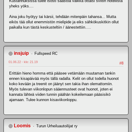
Kustannuksissa tulee isosti säästöä vaikka ottaisi sviitin hotellista
yheks yöks....
Aina joku hyötyy tai kärsii, tehdään mitenpäin tahansa... Mutta
eikös tää ollut enemmistön mielipide ja eiks sähkökuskitkin ollut
paikalla kun tästä keskusteltiin / äänestettiin.....
insjuip
Fullspeed RC
01.06.22 - klo: 21.19
#8
Erittäin hieno homma että pääsee vetämään muutaman tankin
ennen kisapäivää myös tällä radalla. Kelit on ollut todella huonot
koko kevään ja treenit on jäänyt sen takia ihan olemattomiin.
Myös tulevan viikonlopun sääennusteet ovat huonot, joten ei
kannata lähteä viiden tunnin päähän kokeilemaan pääsisikö
ajamaan. Tulee kunnon kisaviikonloppu.
Loomis
Turun Urheiluautoilijat ry