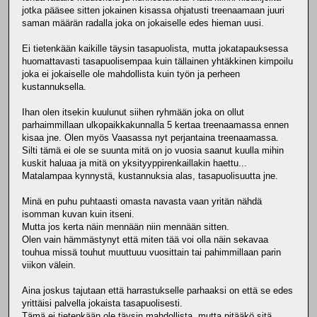
jotka pääsee sitten jokainen kisassa ohjatusti treenaamaan juuri
saman määrän radalla joka on jokaiselle edes hieman uusi.
Ei tietenkään kaikille täysin tasapuolista, mutta jokatapauksessa
huomattavasti tasapuolisempaa kuin tällainen yhtäkkinen kimpoilu
joka ei jokaiselle ole mahdollista kuin työn ja perheen
kustannuksella.
Ihan olen itsekin kuulunut siihen ryhmään joka on ollut
parhaimmillaan ulkopaikkakunnalla 5 kertaa treenaamassa ennen
kisaa jne. Olen myös Vaasassa nyt perjantaina treenaamassa.
Silti tämä ei ole se suunta mitä on jo vuosia saanut kuulla mihin
kuskit haluaa ja mitä on yksityyppirenkaillakin haettu...
Matalampaa kynnystä, kustannuksia alas, tasapuolisuutta jne.
Minä en puhu puhtaasti omasta navasta vaan yritän nähdä
isomman kuvan kuin itseni.
Mutta jos kerta näin mennään niin mennään sitten.
Olen vain hämmästynyt että miten tää voi olla näin sekavaa
touhua missä touhut muuttuuu vuosittain tai pahimmillaan parin
viikon välein.
Aina joskus tajutaan että harrastukselle parhaaksi on että se edes
yrittäisi palvella jokaista tasapuolisesti.
Tämä ei tietenkään ole täysin mahdollista, mutta pitääkö sitä