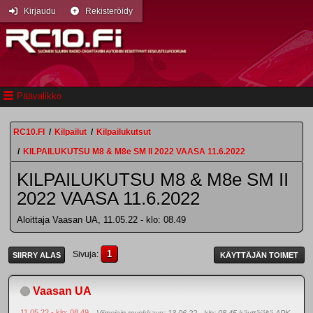
Kirjaudu
Rekisteröidy
Päävalikko
RC10.FI
/
Kilpailut
/
Kilpailukutsut
/
KILPAILUKUTSU M8 & M8e SM II 2022 VAASA 11.6.2022
KILPAILUKUTSU M8 & M8e SM II
2022 VAASA 11.6.2022
Aloittaja Vaasan UA, 11.05.22 - klo: 08.49
1
Sivuja
SIIRRY ALAS
KÄYTTÄJÄN TOIMET
Vaasan UA
11.05.22 - klo: 08.49
Viimeisin muokkaus
: 13.06.22 - klo: 08.45 käyttäjältä APK