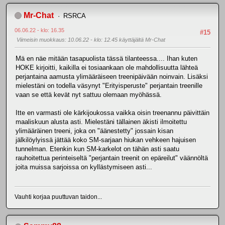
Mr-Chat
RSRCA
06.06.22 - klo: 16.35
#15
Viimeisin muokkaus
: 10.06.22 - klo: 12.45 käyttäjältä Mr-Chat
Mä en näe mitään tasapuolista tässä tilanteessa.... Ihan kuten
HOKE kirjoitti, kaikilla ei tosiaankaan ole mahdollisuutta lähteä
perjantaina aamusta ylimääräiseen treenipäivään noinvain. Lisäksi
mielestäni on todella väsynyt "Erityisperuste" perjantain treenille
vaan se että kevät nyt sattuu olemaan myöhässä.
Itte en varmasti ole kärkijoukossa vaikka oisin treenannu päivittäin
maaliskuun alusta asti. Mielestäni tällainen äkisti ilmoitettu
ylimääräinen treeni, joka on "äänestetty" jossain kisan
jälkilöylyissä jättää koko SM-sarjaan hiukan vehkeen hajuisen
tunnelman. Etenkin kun SM-karkelot on tähän asti saatu
rauhoitettua perinteiseltä "perjantain treenit on epäreilut" väännöltä
joita muissa sarjoissa on kyllästymiseen asti...
Vauhti korjaa puuttuvan taidon...