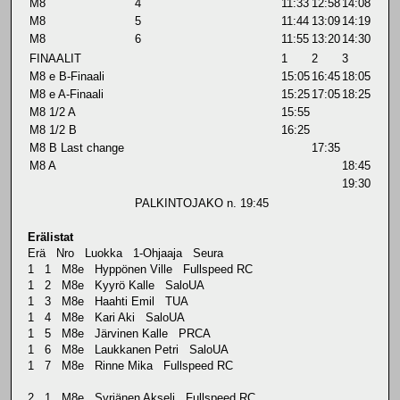
M8
4
11:33
12:58
14:08
M8
5
11:44
13:09
14:19
M8
6
11:55
13:20
14:30
FINAALIT
1
2
3
M8 e B-Finaali
15:05
16:45
18:05
M8 e A-Finaali
15:25
17:05
18:25
M8 1/2 A
15:55
M8 1/2 B
16:25
M8 B Last change
17:35
M8 A
18:45
19:30
PALKINTOJAKO n. 19:45
Erälistat
Erä Nro Luokka 1-Ohjaaja Seura
1 1 M8e Hyppönen Ville Fullspeed RC
1 2 M8e Kyyrö Kalle SaloUA
1 3 M8e Haahti Emil TUA
1 4 M8e Kari Aki SaloUA
1 5 M8e Järvinen Kalle PRCA
1 6 M8e Laukkanen Petri SaloUA
1 7 M8e Rinne Mika Fullspeed RC
2 1 M8e Syrjänen Akseli Fullspeed RC