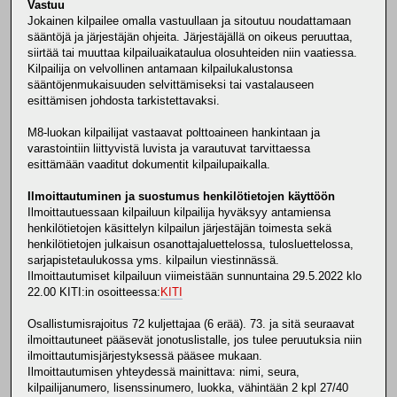
Vastuu
Jokainen kilpailee omalla vastuullaan ja sitoutuu noudattamaan
sääntöjä ja järjestäjän ohjeita. Järjestäjällä on oikeus peruuttaa,
siirtää tai muuttaa kilpailuaikataulua olosuhteiden niin vaatiessa.
Kilpailija on velvollinen antamaan kilpailukalustonsa
sääntöjenmukaisuuden selvittämiseksi tai vastalauseen
esittämisen johdosta tarkistettavaksi.
M8-luokan kilpailijat vastaavat polttoaineen hankintaan ja
varastointiin liittyvistä luvista ja varautuvat tarvittaessa
esittämään vaaditut dokumentit kilpailupaikalla.
Ilmoittautuminen ja suostumus henkilötietojen käyttöön
Ilmoittautuessaan kilpailuun kilpailija hyväksyy antamiensa
henkilötietojen käsittelyn kilpailun järjestäjän toimesta sekä
henkilötietojen julkaisun osanottajaluettelossa, tulosluettelossa,
sarjapistetaulukossa yms. kilpailun viestinnässä.
Ilmoittautumiset kilpailuun viimeistään sunnuntaina 29.5.2022 klo
22.00 KITI:in osoitteessa:
KITI
Osallistumisrajoitus 72 kuljettajaa (6 erää). 73. ja sitä seuraavat
ilmoittautuneet pääsevät jonotuslistalle, jos tulee peruutuksia niin
ilmoittautumisjärjestyksessä pääsee mukaan.
Ilmoittautumisen yhteydessä mainittava: nimi, seura,
kilpailijanumero, lisenssinumero, luokka, vähintään 2 kpl 27/40