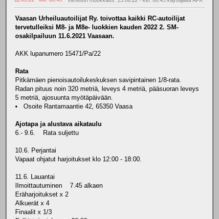
Vaasan Urheiluautoilijat Ry. toivottaa kaikki RC-autoilijat
tervetulleiksi M8- ja M8e- luokkien kauden 2022 2. SM-
osakilpailuun 11.6.2021 Vaasaan.
AKK lupanumero 15471/Pa/22
Rata
Pitkämäen pienoisautoilukeskuksen savipintainen 1/8-rata.
Radan pituus noin 320 metriä, leveys 4 metriä, pääsuoran leveys
5 metriä, ajosuunta myötäpäivään.
• Osoite Rantamaantie 42, 65350 Vaasa
Ajotapa ja alustava aikataulu
6.- 9.6. Rata suljettu
10.6. Perjantai
Vapaat ohjatut harjoitukset klo 12:00 - 18:00.
11.6. Lauantai
Ilmoittautuminen 7.45 alkaen
Eräharjoitukset x 2
Alkuerät x 4
Finaalit x 1/3