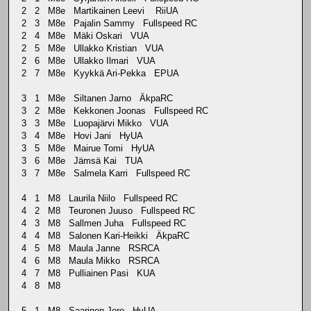
2 2 M8e Martikainen Leevi RiiUA
2 3 M8e Pajalin Sammy Fullspeed RC
2 4 M8e Mäki Oskari VUA
2 5 M8e Ullakko Kristian VUA
2 6 M8e Ullakko Ilmari VUA
2 7 M8e Kyykkä Ari-Pekka EPUA
3 1 M8e Siltanen Jarno ÄkpaRC
3 2 M8e Kekkonen Joonas Fullspeed RC
3 3 M8e Luopajärvi Mikko VUA
3 4 M8e Hovi Jani HyUA
3 5 M8e Mairue Tomi HyUA
3 6 M8e Jämsä Kai TUA
3 7 M8e Salmela Karri Fullspeed RC
4 1 M8 Laurila Niilo Fullspeed RC
4 2 M8 Teuronen Juuso Fullspeed RC
4 3 M8 Sallmen Juha Fullspeed RC
4 4 M8 Salonen Kari-Heikki ÄkpaRC
4 5 M8 Maula Janne RSRCA
4 6 M8 Maula Mikko RSRCA
4 7 M8 Pulliainen Pasi KUA
4 8 M8
5 1 M8 Saarinen Jere HyUA