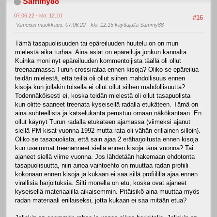
Sammy88
07.06.22 - klo: 12.10
#16
Viimeisin muokkaus
: 07.06.22 - klo: 12.15 käyttäjältä Sammy88
Tämä tasapuolisuuden tai epäreiluuden huutelu on on mun
mielestä aika turhaa. Aina asiat on epäreiluja jonkun kannalta.
Kuinka moni nyt epäreiluuden kommentoijista täällä oli ollut
treenaamassa Turun crossirataa ennen kisoja? Oliko se epäreilua
teidän mielestä, että teillä oli ollut siihen mahdollisuus ennen
kisoja kun jollakin toisella ei ollut ollut siihen mahdollisuutta?
Todennäköisesti ei, koska teidän mielestä oli ollut tasapuolista
kun olitte saaneet treenata kyseisellä radalla etukäteen. Tämä on
aina suhteellista ja katselukanta perustuu omaan näkökantaan. En
ollut käynyt Turun radalla etukäteen ajamassa (viimeksi ajanut
siellä PM-kisat vuonna 1992 mutta rata oli vähän erillainen silloin).
Oliko se tasapuolista, että sain ajaa 2 eräharjoitusta ennen kisoja
kun useimmat treenanneet siellä ennen kisoja tänä vuonna? Tai
ajaneet siellä viime vuonna. Jos lähdetään hakemaan ehdotonta
tasapuolisuutta, niin ainoa vaihtoehto on muuttaa radan profiili
kokonaan ennen kisoja ja kukaan ei saa sillä profiililla ajaa ennen
virallisia harjoituksia. Silti monella on etu, koska ovat ajaneet
kyseisellä materiaalilla aikaisemmin. Pitäisikö aina muuttaa myös
radan materiaali erillaiseksi, jotta kukaan ei saa mitään etua?