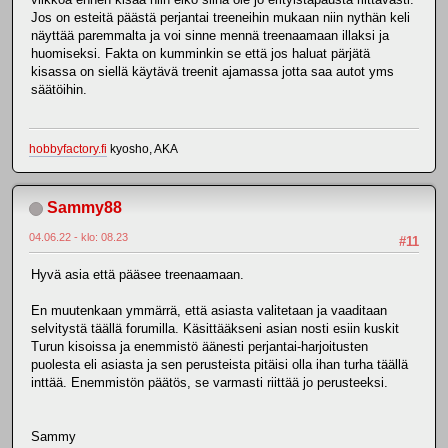
Jos on esteitä päästä perjantai treeneihin mukaan niin nythän keli
näyttää paremmalta ja voi sinne mennä treenaamaan illaksi ja
huomiseksi. Fakta on kumminkin se että jos haluat pärjätä
kisassa on siellä käytävä treenit ajamassa jotta saa autot yms
säätöihin.
hobbyfactory.fi
kyosho, AKA
Sammy88
04.06.22 - klo: 08.23
#11
Hyvä asia että pääsee treenaamaan.
En muutenkaan ymmärrä, että asiasta valitetaan ja vaaditaan
selvitystä täällä forumilla. Käsittääkseni asian nosti esiin kuskit
Turun kisoissa ja enemmistö äänesti perjantai-harjoitusten
puolesta eli asiasta ja sen perusteista pitäisi olla ihan turha täällä
inttää. Enemmistön päätös, se varmasti riittää jo perusteeksi.
Sammy