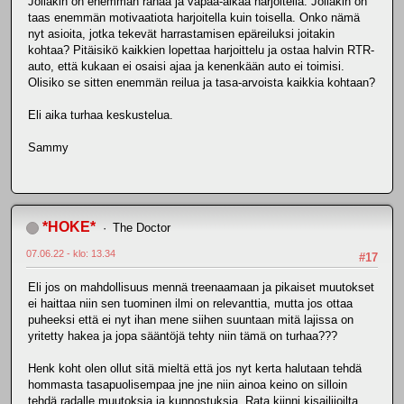
Jollakin on enemmän rahaa ja vapaa-aikaa harjoitella. Jollakin on
taas enemmän motivaatiota harjoitella kuin toisella. Onko nämä
nyt asioita, jotka tekevät harrastamisen epäreiluksi joitakin
kohtaa? Pitäisikö kaikkien lopettaa harjoittelu ja ostaa halvin RTR-
auto, että kukaan ei osaisi ajaa ja kenenkään auto ei toimisi.
Olisiko se sitten enemmän reilua ja tasa-arvoista kaikkia kohtaan?
Eli aika turhaa keskustelua.
Sammy
*HOKE*
The Doctor
07.06.22 - klo: 13.34
#17
Eli jos on mahdollisuus mennä treenaamaan ja pikaiset muutokset
ei haittaa niin sen tuominen ilmi on relevanttia, mutta jos ottaa
puheeksi että ei nyt ihan mene siihen suuntaan mitä lajissa on
yritetty hakea ja jopa sääntöjä tehty niin tämä on turhaa???
Henk koht olen ollut sitä mieltä että jos nyt kerta halutaan tehdä
hommasta tasapuolisempaa jne jne niin ainoa keino on silloin
tehdä radalle muutoksia ja kunnostuksia. Rata kiinni kisailijoilta