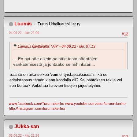
Loomis
Turun Urheiluautoilijat ry
04.06.22 - klo: 21.09
#12
Lainaus käyttäjältä: *Ari* - 04.06.22 - klo: 07.13
... En nyt näe oikein pointtia tosta sääntöjen
vänkäämisestä ja johtaako se mihinkään...
Sääntö on aika selkeä 'vain erityistapauksissa' mikä se
erityistapaus tämän kisan kohdalla oli? Kai päätöksen tekijä voi
sen kertoa? Vaikuttaa tulevien kisojen järjestelyihin.
www.facebook.com/Turunrckerho
www.youtube.com/user/turunrckerho
http://instagram.com/turunrckerho/
JUkka-san
05.06.22 - klo: 21.26
#13