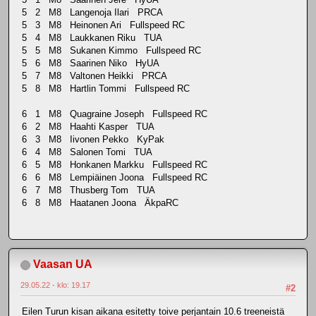
5 2 M8 Langenoja Ilari PRCA
5 3 M8 Heinonen Ari Fullspeed RC
5 4 M8 Laukkanen Riku TUA
5 5 M8 Sukanen Kimmo Fullspeed RC
5 6 M8 Saarinen Niko HyUA
5 7 M8 Valtonen Heikki PRCA
5 8 M8 Hartlin Tommi Fullspeed RC
6 1 M8 Quagraine Joseph Fullspeed RC
6 2 M8 Haahti Kasper TUA
6 3 M8 Iivonen Pekko KyPak
6 4 M8 Salonen Tomi TUA
6 5 M8 Honkanen Markku Fullspeed RC
6 6 M8 Lempiäinen Joona Fullspeed RC
6 7 M8 Thusberg Tom TUA
6 8 M8 Haatanen Joona ÄkpaRC
Vaasan UA
29.05.22 - klo: 19.17
#2
Eilen Turun kisan aikana esitetty toive perjantain 10.6 treeneistä