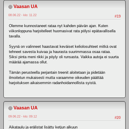
Vaasan UA
08.06.22 - klo: 11.22
#19
Olemme kunnostaneet rataa nyt kahden päivän ajan. Kuten
viikonloppuna harjoitelleet huomasivat rata pölysi epätavallisella
tavalla.
Syynä on valinneet haastavat keväiset keliolosuhteet mitkä ovat
tehneet savesta kuivaa ja haurasta suurimmassa osaa rataa.
Siksi pinta meni rikki ja pöyly oli runsasta. Vaikka autoja ei suurta
määrää ajamassa ollut.
Tämän perusteella perjantain treenit aloitetaan ja pidetään
ilmoitetun mukaisesti mutta varaamme oikeuden päättää
harjoituksen aikaisemmin radanhoidannollista syistä.
Vaasan UA
09.06.22 - klo: 09.12
#20
Aikataulu ja erälistat lisätty ketjun alkuun