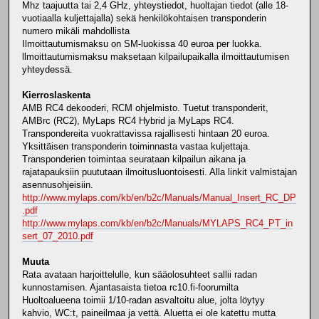
Mhz taajuutta tai 2,4 GHz, yhteystiedot, huoltajan tiedot (alle 18-
vuotiaalla kuljettajalla) sekä henkilökohtaisen transponderin
numero mikäli mahdollista
Ilmoittautumismaksu on SM-luokissa 40 euroa per luokka.
llmoittautumismaksu maksetaan kilpailupaikalla ilmoittautumisen
yhteydessä.
Kierroslaskenta
AMB RC4 dekooderi, RCM ohjelmisto. Tuetut transponderit,
AMBrc (RC2), MyLaps RC4 Hybrid ja MyLaps RC4.
Transpondereita vuokrattavissa rajallisesti hintaan 20 euroa.
Yksittäisen transponderin toiminnasta vastaa kuljettaja.
Transponderien toimintaa seurataan kilpailun aikana ja
rajatapauksiin puututaan ilmoitusluontoisesti. Alla linkit valmistajan
asennusohjeisiin.
http://www.mylaps.com/kb/en/b2c/Manuals/Manual_Insert_RC_DP
.pdf
http://www.mylaps.com/kb/en/b2c/Manuals/MYLAPS_RC4_PT_in
sert_07_2010.pdf
Muuta
Rata avataan harjoittelulle, kun sääolosuhteet sallii radan
kunnostamisen. Ajantasaista tietoa rc10.fi-foorumilta
Huoltoalueena toimii 1/10-radan asvaltoitu alue, jolta löytyy
kahvio, WC:t, paineilmaa ja vettä. Aluetta ei ole katettu mutta