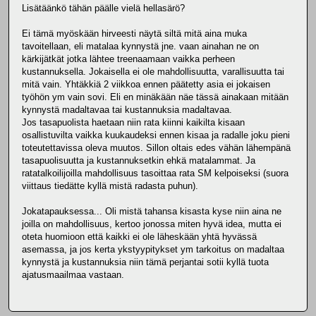
Lisätäänkö tähän päälle vielä hellasärö?
Ei tämä myöskään hirveesti näytä siltä mitä aina muka
tavoitellaan, eli matalaa kynnystä jne. vaan ainahan ne on
kärkijätkät jotka lähtee treenaamaan vaikka perheen
kustannuksella. Jokaisella ei ole mahdollisuutta, varallisuutta tai
mitä vain. Yhtäkkiä 2 viikkoa ennen päätetty asia ei jokaisen
työhön ym vain sovi. Eli en minäkään näe tässä ainakaan mitään
kynnystä madaltavaa tai kustannuksia madaltavaa.
Jos tasapuolista haetaan niin rata kiinni kaikilta kisaan
osallistuvilta vaikka kuukaudeksi ennen kisaa ja radalle joku pieni
toteutettavissa oleva muutos. Sillon oltais edes vähän lähempänä
tasapuolisuutta ja kustannuksetkin ehkä matalammat. Ja
ratatalkoilijoilla mahdollisuus tasoittaa rata SM kelpoiseksi (suora
viittaus tiedätte kyllä mistä radasta puhun).
Jokatapauksessa... Oli mistä tahansa kisasta kyse niin aina ne
joilla on mahdollisuus, kertoo jonossa miten hyvä idea, mutta ei
oteta huomioon että kaikki ei ole läheskään yhtä hyvässä
asemassa, ja jos kerta ykstyypitykset ym tarkoitus on madaltaa
kynnystä ja kustannuksia niin tämä perjantai sotii kyllä tuota
ajatusmaailmaa vastaan.