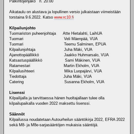
Palkintojenjako n. 20.00
Aikataulu on alustava ja lopullinen versio julkaistaan viimeistään
torstaina 9.6.2022. Katso
www.rc10.fi
Kilpailunjohto
Tuomariston puheenjohtaja Atte Hietalahti, LaihUA
Tuomari Veli Mäenpää, VUA
Tuomari Teemu Salminen, EPUA
Kilpailunjohtaja Juha Mäki, VUA
Ajanottopäällikkö Jaakko Huhmarsalo, VUA
Katsastuspäällikkö Sami Mäkinen, VUA
Ratamestari Martin Ekholm, VUA
Kilpailusihteeri Mika Luopajärvi, VUA
Tiedottaja Juha Mäki, VUA
Catering Susanna Ekholm, VUA
Lisenssi
Kilpailijalla ja tarvittaessa hänen huoltajallaan tulee olla
kilpailupaikalla vuoden 2022 maksettu lisenssi.
Säännöt
Kilpailussa noudatetaan Autourheilun sääntökirja 2022, EFRA 2022
sekä M8- ja M8e-sarjasääntöjen mukaisia sääntöjä.