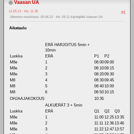
Vaasan UA
12.05.22 - klo: 11.38
#1
Viimeisin muokkaus
: 09.06.22 - klo: 09.11 käyttäjältä Vaasan UA
Aikataulu
ERÄ HARJOITUS 5min +
10min
Luokka
ERÄ
P1
P2
M8e
1
08:00
09:00
M8e
2
08:10
09:15
M8e
3
08:20
09:30
M8
4
08:30
09:45
M8
5
08:40
10:00
M8
6
08:50
10:15
OHJAAJAKOKOUS
10:35
ALKUERÄT 3 + 5min
Luokka
ERÄ
Q1
Q2
Q3
M8e
1
11:00
12:25
13:35
M8e
2
11:11
12:36
13:46
M8e
3
11:22
12:47
13:57