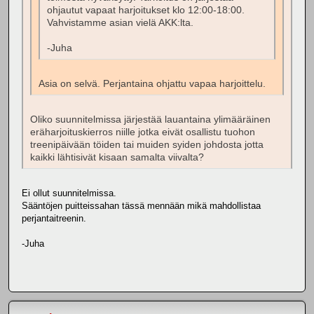
ohjautut vapaat harjoitukset klo 12:00-18:00.
Vahvistamme asian vielä AKK:lta.
-Juha
Asia on selvä. Perjantaina ohjattu vapaa harjoittelu.
Oliko suunnitelmissa järjestää lauantaina ylimääräinen
eräharjoituskierros niille jotka eivät osallistu tuohon
treenipäivään töiden tai muiden syiden johdosta jotta
kaikki lähtisivät kisaan samalta viivalta?
Ei ollut suunnitelmissa.
Sääntöjen puitteissahan tässä mennään mikä mahdollistaa
perjantaitreenin.
-Juha