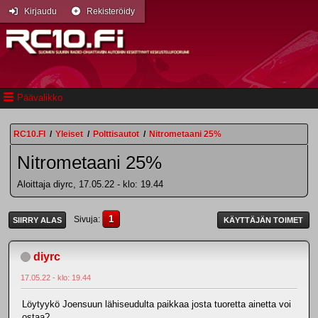
Kirjaudu
Rekisteröidy
Päävalikko
RC10.FI
/
Yleiset
/
Polttisautot
/
Nitrometaani 25%
Nitrometaani 25%
Aloittaja diyrc, 17.05.22 - klo: 19.44
1
Sivuja
SIIRRY ALAS
KÄYTTÄJÄN TOIMET
diyrc
17.05.22 - klo: 19.44
Löytyykö Joensuun lähiseudulta paikkaa josta tuoretta ainetta voi
ostaa?