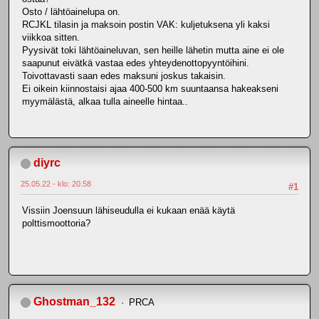
Osto / lähtöainelupa on.
RCJKL tilasin ja maksoin postin VAK: kuljetuksena yli kaksi
viikkoa sitten.
Pyysivät toki lähtöaineluvan, sen heille lähetin mutta aine ei ole
saapunut eivätkä vastaa edes yhteydenottopyyntöihini.
Toivottavasti saan edes maksuni joskus takaisin.
Ei oikein kiinnostaisi ajaa 400-500 km suuntaansa hakeakseni
myymälästä, alkaa tulla aineelle hintaa..
diyrc
25.05.22 - klo: 20.58
#1
Vissiin Joensuun lähiseudulla ei kukaan enää käytä
polttismoottoria?
Ghostman_132
PRCA