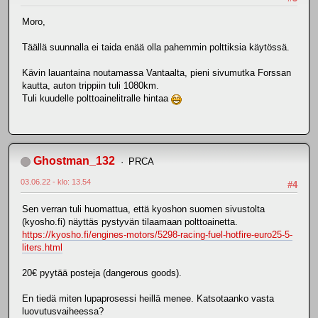
Moro,
Täällä suunnalla ei taida enää olla pahemmin polttiksia käytössä.
Kävin lauantaina noutamassa Vantaalta, pieni sivumutka Forssan
kautta, auton trippiin tuli 1080km.
Tuli kuudelle polttoainelitralle hintaa
Ghostman_132
PRCA
03.06.22 - klo: 13.54
#4
Sen verran tuli huomattua, että kyoshon suomen sivustolta
(kyosho.fi) näyttäs pystyvän tilaamaan polttoainetta.
https://kyosho.fi/engines-motors/5298-racing-fuel-hotfire-euro25-5-
liters.html
20€ pyytää posteja (dangerous goods).
En tiedä miten lupaprosessi heillä menee. Katsotaanko vasta
luovutusvaiheessa?