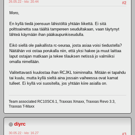
26.05.22 - klo: 20.44
#2
Moro,
En kyllä tiedä joensuun lähistöltä yhtään liikettä. Ei sitä
polttoainetta saa täältä tampereen seudultakaan, vaan täytynyt
lähteä käymään ihan pääkaupunkiseudulla.
Eikö siellä ole paikallista rc-seuraa, josta asiaa voisi tiedustella?
Näitähän voi ostaa porukalla niin, että yksi hakee ja muut laittaa
laput ostajan matkaan ja tekee tilauksen netissä jo valmiiksi
omalla nimellään.
Valitettavasti kuulostaa ihan RCJKL toiminnalta. Mitään ei tapahdu
tai kuulu, mutta kyllä sieltä aina jossain vaiheessa ovat kamat
tulleet. Ei kyllä voi suositella, jos yhtään kiire asialla on.
Team associated RC10SC6.1, Traxxas Xmaxx, Traxxas Revo 3.3,
Traxxas T-Maxx
diyrc
30.05.22 - klo: 16.27
#3