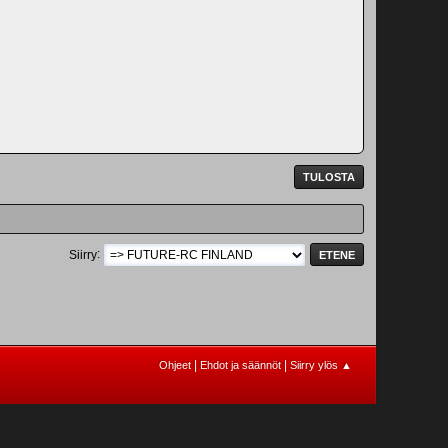
TULOSTA
Siirry
|
|
Ohjeet
Ehdot ja säännöt
Siirry ylös ▲