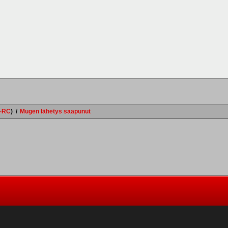
e-RC
)
/
Mugen lähetys saapunut