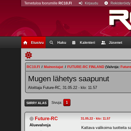
Tervetuloa foorumille
RC10.FI
Kirjaudu
Rekisteröidy
Etusivu
Haku
Kalenteri
Jäsenet
RC10.FI
/
Mainostajat
/
FUTURE-RC FINLAND
(Valvoja:
Futur
Mugen lähetys saapunut
Aloittaja Future-RC, 31.05.22 - klo: 11.57
1
Sivuja
SIIRRY ALAS
Future-RC
31.05.22 - klo: 11.57
Aluevalvoja
Kattava valikoima tuotteita