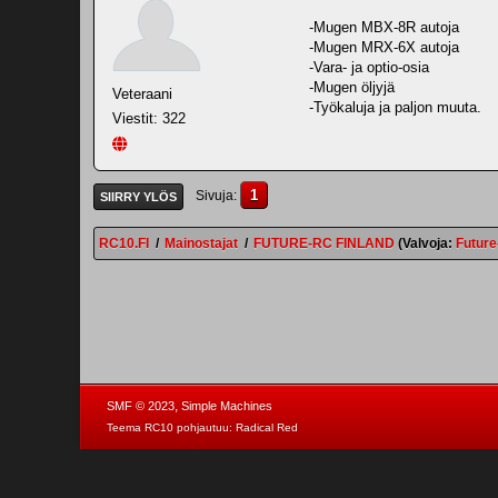
-Mugen MBX-8R autoja
-Mugen MRX-6X autoja
-Vara- ja optio-osia
-Mugen öljyjä
Veteraani
-Työkaluja ja paljon muuta.
Viestit: 322
1
Sivuja
SIIRRY YLÖS
RC10.FI
/
Mainostajat
/
FUTURE-RC FINLAND
(Valvoja:
Futur
,
SMF © 2023
Simple Machines
Teema RC10 pohjautuu:
Radical Red