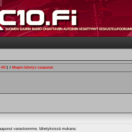
e-RC
)
/
Mugen lähetys saapunut
 saapunut varastoomme, lähetyksissä mukana: