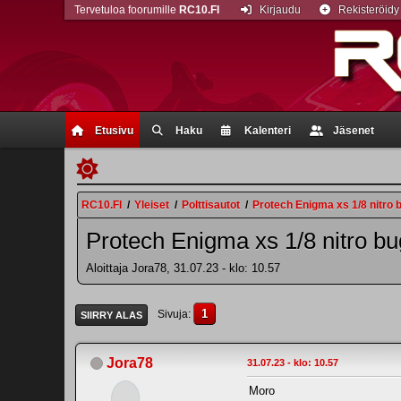
Tervetuloa foorumille
RC10.FI
Kirjaudu
Rekisteröidy
Etusivu
Haku
Kalenteri
Jäsenet
RC10.FI
/
Yleiset
/
Polttisautot
/
Protech Enigma xs 1/8 nitro 
Protech Enigma xs 1/8 nitro b
Aloittaja Jora78, 31.07.23 - klo: 10.57
1
Sivuja
SIIRRY ALAS
Jora78
31.07.23 - klo: 10.57
Moro