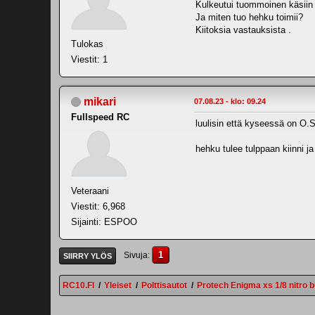
Kulkeutui tuommoinen käsiin 
Ja miten tuo hehku toimii?
Kiitoksia vastauksista .
Tulokas
Viestit: 1
mikari
07.08.23 - klo: 09.24
Fullspeed RC
luulisin että kyseessä on O.S
hehku tulee tulppaan kiinni ja
Veteraani
Viestit: 6,968
Sijainti: ESPOO
1
Sivuja
SIIRRY YLÖS
RC10.FI
/
Yleiset
/
Polttisautot
/
Protech Enigma xs 1/8 nitro 