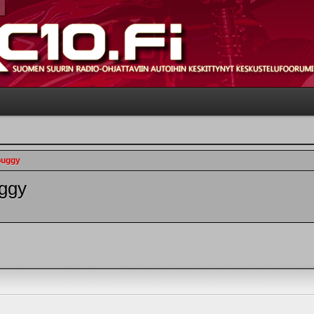
buggy
uggy