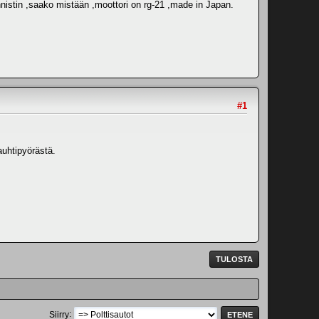
nistin ,saako mistään ,moottori on rg-21 ,made in Japan.
#1
auhtipyörästä.
TULOSTA
Siirry