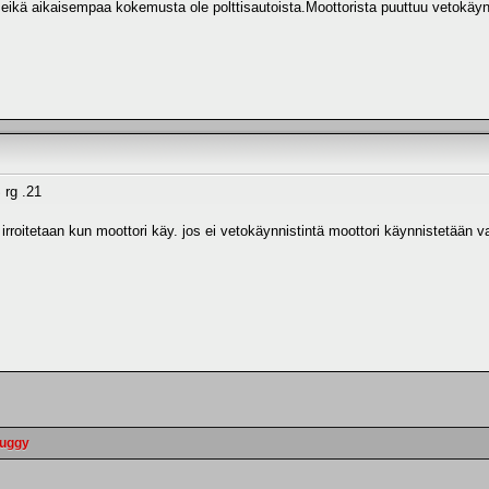
eikä aikaisempaa kokemusta ole polttisautoista.Moottorista puuttuu vetokäyn
 rg .21
 irroitetaan kun moottori käy. jos ei vetokäynnistintä moottori käynnistetään v
buggy