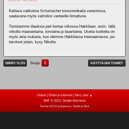
Kattava valikoima Schumacher krossirenkaita varastossa,
saatavana myös valmiiksi vanteelle liimattuna.
Toimitamme tilauksia pari kertaa viikossa Hakkilaan, esim. tällä
viikolla maanantaina, torstaina ja lauantaina. Useita tuotteita on
myös aina mukana, kun olemme Hakkilassa treenaamassa, jos
tarvitset jotain, kysy Nikolta.
1
Sivuja
SIIRRY YLÖS
KÄYTTÄJÄN TOIMET
|
|
Ohjeet
Ehdot ja säännöt
Siirry ylös ▲
,
SMF © 2023
Simple Machines
Teema RC10 pohjautuu:
Radical Red