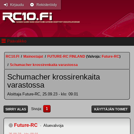
Kirjaudu
Rekisteröidy
Päävalikko
RC10.FI
/
Mainostajat
/
FUTURE-RC FINLAND
(Valvoja:
Future-RC
)
/
Schumacher krossirenkaita varastossa
Schumacher krossirenkaita
varastossa
Aloittaja Future-RC, 25.09.23 - klo: 09.01
1
Sivuja
SIIRRY ALAS
KÄYTTÄJÄN TOIMET
Future-RC
Aluevalvoja
25.09.23 - klo: 09.01