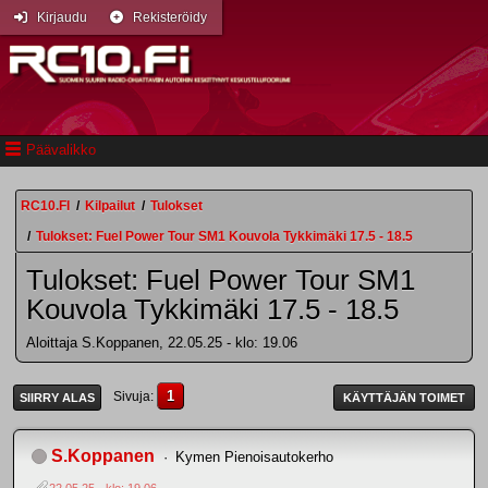
Kirjaudu
Rekisteröidy
Päävalikko
RC10.FI
/
Kilpailut
/
Tulokset
/
Tulokset: Fuel Power Tour SM1 Kouvola Tykkimäki 17.5 - 18.5
Tulokset: Fuel Power Tour SM1
Kouvola Tykkimäki 17.5 - 18.5
Aloittaja S.Koppanen, 22.05.25 - klo: 19.06
1
Sivuja
SIIRRY ALAS
KÄYTTÄJÄN TOIMET
S.Koppanen
Kymen Pienoisautokerho
22.05.25 - klo: 19.06