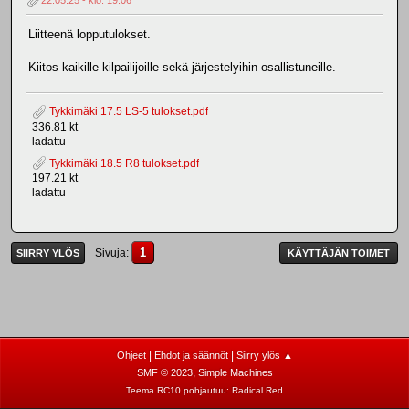
Liitteenä lopputulokset.
Kiitos kaikille kilpailijoille sekä järjestelyihin osallistuneille.
Tykkimäki 17.5 LS-5 tulokset.pdf
336.81 kt
ladattu
Tykkimäki 18.5 R8 tulokset.pdf
197.21 kt
ladattu
1
Sivuja
SIIRRY YLÖS
KÄYTTÄJÄN TOIMET
|
|
Ohjeet
Ehdot ja säännöt
Siirry ylös ▲
,
SMF © 2023
Simple Machines
Teema RC10 pohjautuu:
Radical Red