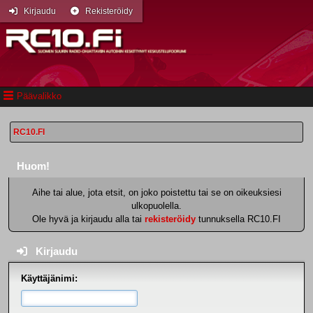
Kirjaudu
Rekisteröidy
Päävalikko
RC10.FI
Huom!
Aihe tai alue, jota etsit, on joko poistettu tai se on oikeuksiesi
ulkopuolella.
Ole hyvä ja kirjaudu alla tai
rekisteröidy
tunnuksella RC10.FI
Kirjaudu
Käyttäjänimi: