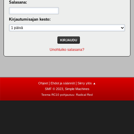
Salasana:
Kirjautumisajan kesto:
Unohtuiko salasana?
|
|
Ohjeet
Ehdot ja säännöt
Siirry ylös ▲
,
SMF © 2023
Simple Machines
Teema RC10 pohjautuu:
Radical Red