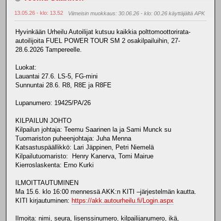
13.05.26 - klo: 13.52
Viimeisin muokkaus
: 30.06.26 - klo: 00.26 käyttäjältä APK
Hyvinkään Urheilu Autoilijat kutsuu kaikkia polttomoottorirata-
autoilijoita FUEL POWER TOUR SM 2 osakilpailuihin, 27-
28.6.2026 Tampereelle.
Luokat:
Lauantai 27.6. LS-5, FG-mini
Sunnuntai 28.6. R8, R8E ja R8FE
Lupanumero: 19425/PA/26
KILPAILUN JOHTO
Kilpailun johtaja: Teemu Saarinen la ja Sami Munck su
Tuomariston puheenjohtaja: Juha Menna
Katsastuspäällikkö: Lari Jäppinen, Petri Niemelä
Kilpailutuomaristo: Henry Kanerva, Tomi Mairue
Kierroslaskenta: Erno Kurki
ILMOITTAUTUMINEN
Ma 15.6. klo 16:00 mennessä AKK:n KITI –järjestelmän kautta.
KITI kirjautuminen:
https://akk.autourheilu.fi/Login.aspx
Ilmoita: nimi, seura, lisenssinumero, kilpailijanumero, ikä,