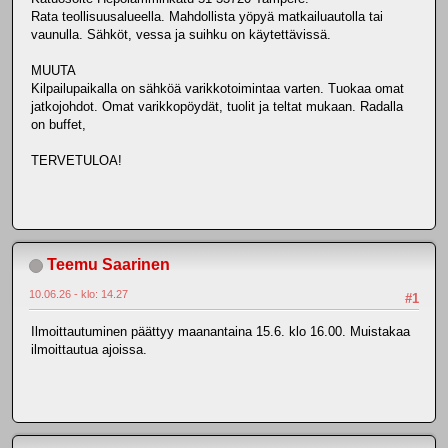
Rata teollisuusalueella. Mahdollista yöpyä matkailuautolla tai
vaunulla. Sähköt, vessa ja suihku on käytettävissä.
MUUTA
Kilpailupaikalla on sähköä varikkotoimintaa varten. Tuokaa omat
jatkojohdot. Omat varikkopöydät, tuolit ja teltat mukaan. Radalla
on buffet,
TERVETULOA!
Teemu Saarinen
10.06.26 - klo: 14.27
#1
Ilmoittautuminen päättyy maanantaina 15.6. klo 16.00. Muistakaa
ilmoittautua ajoissa.