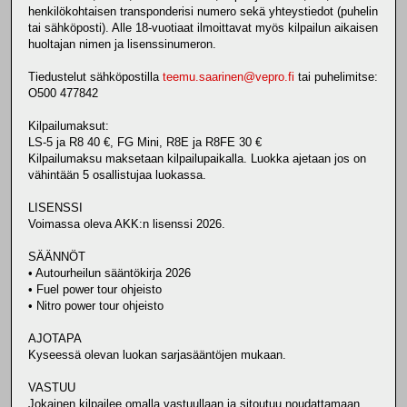
henkilökohtaisen transponderisi numero sekä yhteystiedot (puhelin
tai sähköposti). Alle 18-vuotiaat ilmoittavat myös kilpailun aikaisen
huoltajan nimen ja lisenssinumeron.
Tiedustelut sähköpostilla
teemu.saarinen@vepro.fi
tai puhelimitse:
O500 477842
Kilpailumaksut:
LS-5 ja R8 40 €, FG Mini, R8E ja R8FE 30 €
Kilpailumaksu maksetaan kilpailupaikalla. Luokka ajetaan jos on
vähintään 5 osallistujaa luokassa.
LISENSSI
Voimassa oleva AKK:n lisenssi 2026.
SÄÄNNÖT
• Autourheilun sääntökirja 2026
• Fuel power tour ohjeisto
• Nitro power tour ohjeisto
AJOTAPA
Kyseessä olevan luokan sarjasääntöjen mukaan.
VASTUU
Jokainen kilpailee omalla vastuullaan ja sitoutuu noudattamaan