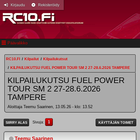
Kirjaudu
Rekisteröidy
Päävalikko
RC10.FI
/
Kilpailut
/
Kilpailukutsut
/
KILPAILUKUTSU FUEL POWER TOUR SM 2 27-28.6.2026 TAMPERE
KILPAILUKUTSU FUEL POWER
TOUR SM 2 27-28.6.2026
TAMPERE
Aloittaja Teemu Saarinen, 13.05.26 - klo: 13.52
1
Sivuja
SIIRRY ALAS
KÄYTTÄJÄN TOIMET
Teemu Saarinen