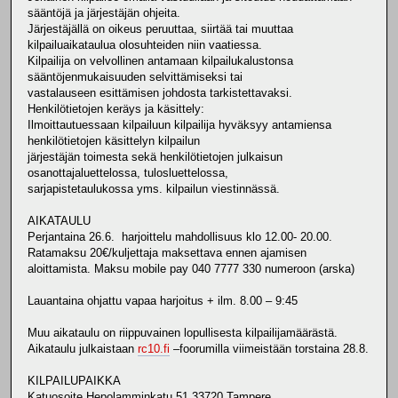
sääntöjä ja järjestäjän ohjeita.
Järjestäjällä on oikeus peruuttaa, siirtää tai muuttaa
kilpailuaikataulua olosuhteiden niin vaatiessa.
Kilpailija on velvollinen antamaan kilpailukalustonsa
sääntöjenmukaisuuden selvittämiseksi tai
vastalauseen esittämisen johdosta tarkistettavaksi.
Henkilötietojen keräys ja käsittely:
Ilmoittautuessaan kilpailuun kilpailija hyväksyy antamiensa
henkilötietojen käsittelyn kilpailun
järjestäjän toimesta sekä henkilötietojen julkaisun
osanottajaluettelossa, tulosluettelossa,
sarjapistetaulukossa yms. kilpailun viestinnässä.
AIKATAULU
Perjantaina 26.6. harjoittelu mahdollisuus klo 12.00- 20.00.
Ratamaksu 20€/kuljettaja maksettava ennen ajamisen
aloittamista. Maksu mobile pay 040 7777 330 numeroon (arska)
Lauantaina ohjattu vapaa harjoitus + ilm. 8.00 – 9:45
Muu aikataulu on riippuvainen lopullisesta kilpailijamäärästä.
Aikataulu julkaistaan
rc10.fi
–foorumilla viimeistään torstaina 28.8.
KILPAILUPAIKKA
Katuosoite Hepolamminkatu 51 33720 Tampere.