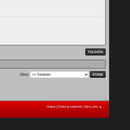
TULOSTA
Siirry
|
|
Ohjeet
Ehdot ja säännöt
Siirry ylös ▲