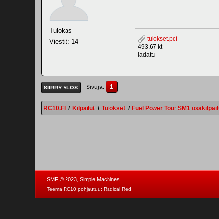
Tulokas
tulokset.pdf
Viestit: 14
493.67 kt
ladattu
1
Sivuja
SIIRRY YLÖS
RC10.FI
/
Kilpailut
/
Tulokset
/
Fuel Power Tour SM1 osakilpail
,
SMF © 2023
Simple Machines
Teema RC10 pohjautuu:
Radical Red