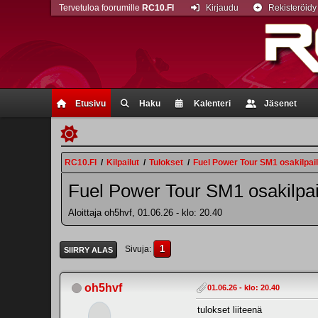
Tervetuloa foorumille
RC10.FI
Kirjaudu
Rekisteröidy
Etusivu
Haku
Kalenteri
Jäsenet
RC10.FI
/
Kilpailut
/
Tulokset
/
Fuel Power Tour SM1 osakilpai
Fuel Power Tour SM1 osakilpai
Aloittaja oh5hvf, 01.06.26 - klo: 20.40
1
Sivuja
SIIRRY ALAS
oh5hvf
01.06.26 - klo: 20.40
tulokset liiteenä