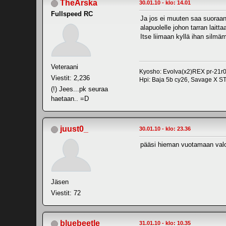
TheArska
30.01.10 - klo: 14.01
Fullspeed RC
Ja jos ei muuten saa suoraan n
alapuolelle johon tarran laitta
Itse liimaan kyllä ihan silmäm
Veteraani
Kyosho: Evolva(x2)REX pr-21r0
Viestit: 2,236
Hpi: Baja 5b cy26, Savage X S
(!) Jees...pk seuraa
haetaan.. =D
juust0_
30.01.10 - klo: 23.36
pääsi hieman vuotamaan valoj
Jäsen
Viestit: 72
bluebeetle
31.01.10 - klo: 10.35