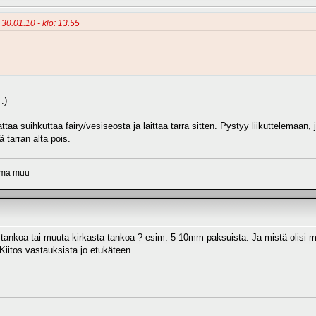
 30.01.10 - klo: 13.55
:)
a suihkuttaa fairy/vesiseosta ja laittaa tarra sitten. Pystyy liikuttelemaan,
 tarran alta pois.
tama muu
 tankoa tai muuta kirkasta tankoa ? esim. 5-10mm paksuista. Ja mistä olisi ma
iitos vastauksista jo etukäteen.