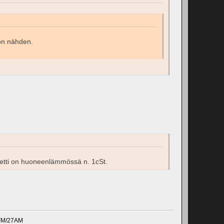
oon nähden.
teetti on huoneenlämmössä n. 1cSt.
0FM/27AM