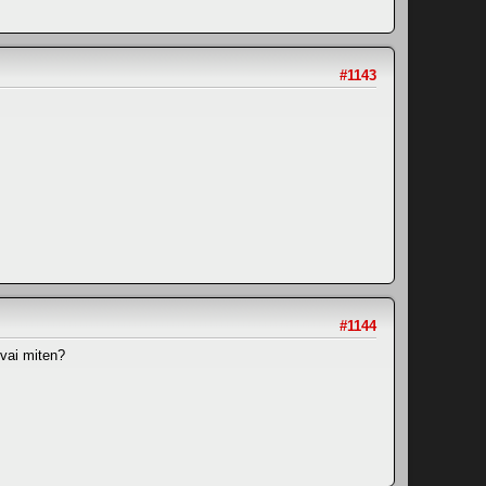
#1143
#1144
 vai miten?