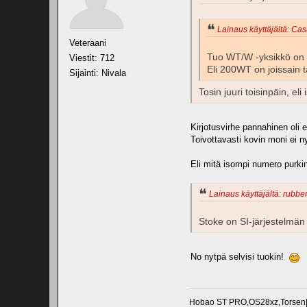
Lainaus käyttäjältä: Casu
Veteraani
Tuo WT/W -yksikkö on v
Viestit: 712
Eli 200WT on joissain
Sijainti: Nivala
Tosin juuri toisinpäin, e
Kirjotusvirhe pannahinen oli 
Toivottavasti kovin moni ei 
Eli mitä isompi numero purkin
Lainaus käyttäjältä: rubber
Stoke on SI-järjestelmän
No nytpä selvisi tuokin!
Hobao ST PRO,OS28xz,Torsen|