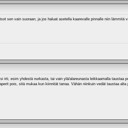
Katsot sen vain suoraan, ja jos haluat asetella kaarevalle pinnalle niin lämmitä
i irti, esim yhdestä nurkasta, tai vain ylä/alareunasta leikkaamalla taustaa po
aperit pois, sitä mukaa kun kiinnität tarraa. Vähän niinkuin vedät taustaa alta 