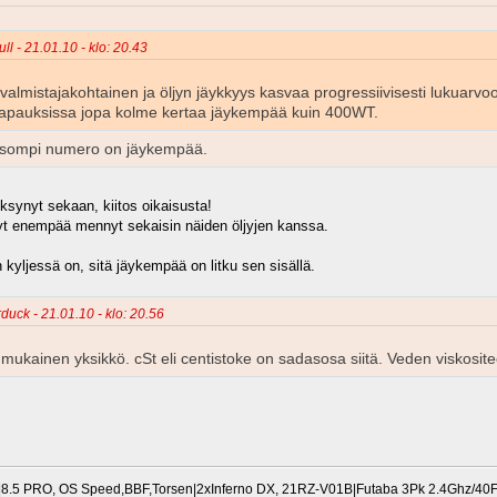
ll - 21.01.10 - klo: 20.43
almistajakohtainen ja öljyn jäykkyys kasvaa progressiivisesti lukuarv
 tapauksissa jopa kolme kertaa jäykempää kuin 400WT.
li isompi numero on jäykempää.
eksynyt sekaan, kiitos oikaisusta!
nyt enempää mennyt sekaisin näiden öljyjen kanssa.
 kyljessä on, sitä jäykempää on litku sen sisällä.
duck - 21.01.10 - klo: 20.56
 mukainen yksikkö. cSt eli centistoke on sadasosa siitä. Veden viskosi
8.5 PRO, OS Speed,BBF,Torsen|2xInferno DX, 21RZ-V01B|Futaba 3Pk 2.4Ghz/4