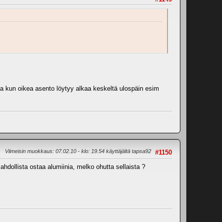
 ja kun oikea asento löytyy alkaa keskeltä ulospäin esim
Viimeisin muokkaus
: 07.02.10 - klo: 19.54 käyttäjältä tapsa92
#1150
hdollista ostaa alumiinia, melko ohutta sellaista ?