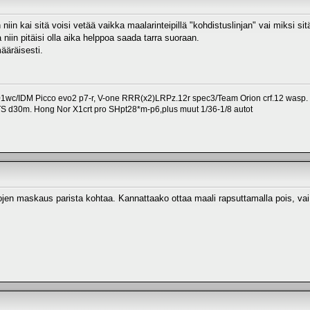
iin kai sitä voisi vetää vaikka maalarinteipillä "kohdistuslinjan" vai miksi sit
a niin pitäisi olla aika helppoa saada tarra suoraan.
ääräisesti.
1wc/IDM Picco evo2 p7-r, V-one RRR(x2)LRPz.12r spec3/Team Orion crf.12 wasp.
TS d30m. Hong Nor X1crt pro SHpt28*m-p6,plus muut 1/36-1/8 autot
en maskaus parista kohtaa. Kannattaako ottaa maali rapsuttamalla pois, vai