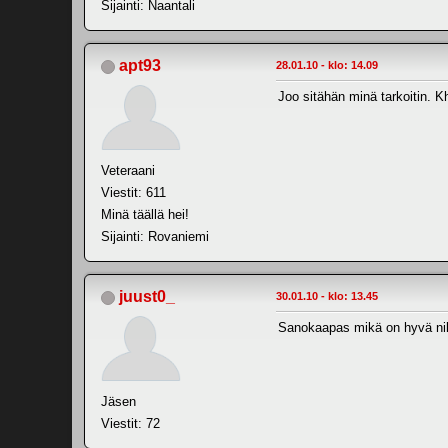
Sijainti: Naantali
apt93
28.01.10 - klo: 14.09
Joo sitähän minä tarkoitin. K
Veteraani
Viestit: 611
Minä täällä hei!
Sijainti: Rovaniemi
juust0_
30.01.10 - klo: 13.45
Sanokaapas mikä on hyvä niks
Jäsen
Viestit: 72