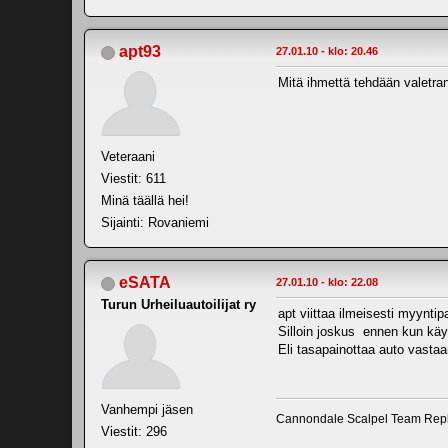
apt93
27.01.10 - klo: 20.46
Mitä ihmettä tehdään valetran
Veteraani
Viestit: 611
Minä täällä hei!
Sijainti: Rovaniemi
eSATA
27.01.10 - klo: 22.08
Turun Urheiluautoilijat ry
apt viittaa ilmeisesti myyntip
Silloin joskus ennen kun käyt
Eli tasapainottaa auto vasta
Vanhempi jäsen
Cannondale Scalpel Team Repl
Viestit: 296