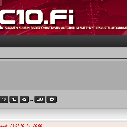
40
41
42
...
183
duck - 21.01.10 - klo: 20.56