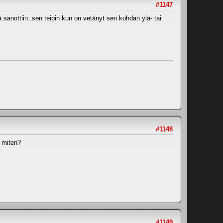
#1147
ä sanottiin..sen teipin kun on vetänyt sen kohdan ylä- tai
#1148
 miten?
#1149