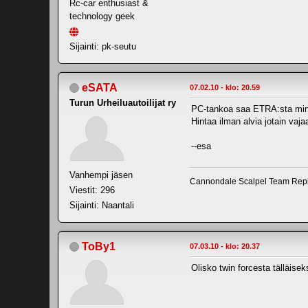
Rc-car enthusiast &
technology geek
Sijainti: pk-seutu
eSATA
07.02.10 - klo: 20.59
Turun Urheiluautoilijat ry
PC-tankoa saa ETRA:sta mini
Hintaa ilman alvia jotain va
--esa
Vanhempi jäsen
Cannondale Scalpel Team Repl
Viestit: 296
Sijainti: Naantali
ToBy1
07.03.10 - klo: 20.37
Olisko twin forcesta tälläisek