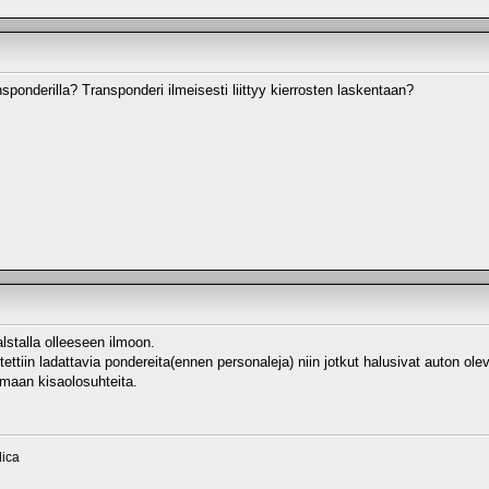
sponderilla? Transponderi ilmeisesti liittyy kierrosten laskentaan?
alstalla olleeseen ilmoon.
ettiin ladattavia pondereita(ennen personaleja) niin jotkut halusivat auton 
amaan kisaolosuhteita.
ica