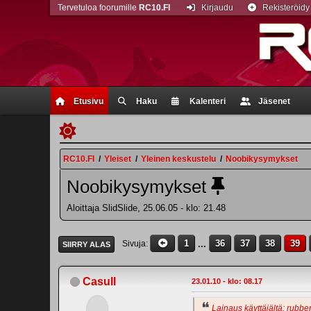
Tervetuloa foorumille
RC10.FI
Kirjaudu
Rekisteröidy
Etusivu
Haku
Kalenteri
Jäsenet
RC10.FI
/
Yleiset
/
Yleinen keskustelu
/
Noobikysymykset
Noobikysymykset
Aloittaja SlidSlide, 25.06.05 - klo: 21.48
1
...
36
37
38
39
Sivuja
SIIRRY ALAS
Casull
23.01.10 - klo: 08.17
Lainaus käyttäjältä: rubber