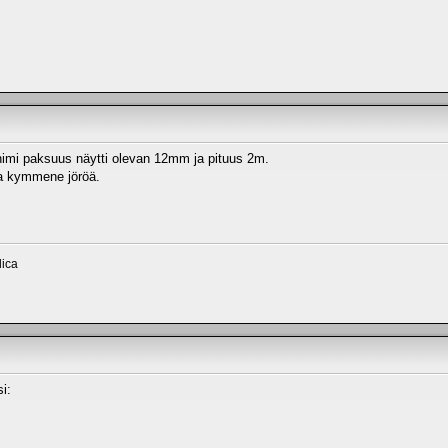
mi paksuus näytti olevan 12mm ja pituus 2m.
jaa kymmene jöröä.
ica
si: