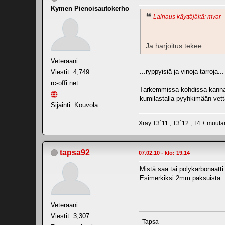
Kymen Pienoisautokerho
Lainaus käyttäjältä: mvar -
Ja harjoitus tekee...
Veteraani
...ryppyisiä ja vinoja tarroja... 
Viestit: 4,749
rc-offi.net
Tarkemmissa kohdissa kannatta
kumilastalla pyyhkimään vettä
Sijainti: Kouvola
Xray T3´11 , T3´12 , T4 + muu
tapsa92
07.02.10 - klo: 19.14
Mistä saa tai polykarbonaatti
Esimerkiksi 2mm paksuista. K
Veteraani
Viestit: 3,307
- Tapsa