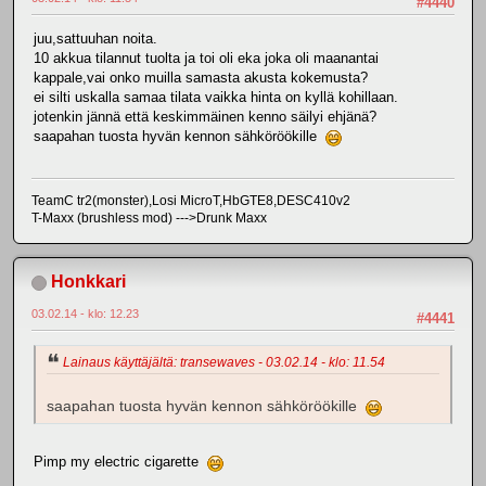
#4440
juu,sattuuhan noita.
10 akkua tilannut tuolta ja toi oli eka joka oli maanantai
kappale,vai onko muilla samasta akusta kokemusta?
ei silti uskalla samaa tilata vaikka hinta on kyllä kohillaan.
jotenkin jännä että keskimmäinen kenno säilyi ehjänä?
saapahan tuosta hyvän kennon sähköröökille
TeamC tr2(monster),Losi MicroT,HbGTE8,DESC410v2
T-Maxx (brushless mod) --->Drunk Maxx
Honkkari
03.02.14 - klo: 12.23
#4441
Lainaus käyttäjältä: transewaves - 03.02.14 - klo: 11.54
saapahan tuosta hyvän kennon sähköröökille
Pimp my electric cigarette