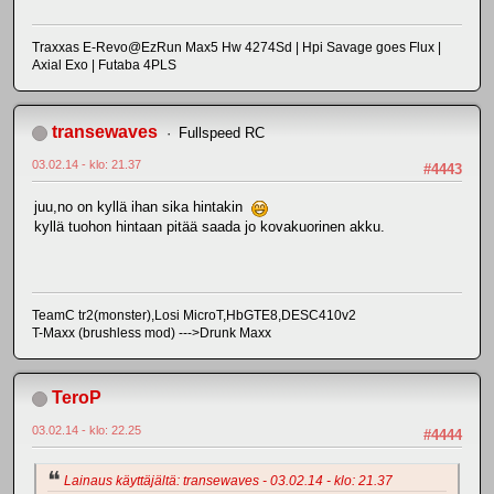
Traxxas E-Revo@EzRun Max5 Hw 4274Sd | Hpi Savage goes Flux |
Axial Exo | Futaba 4PLS
transewaves
Fullspeed RC
03.02.14 - klo: 21.37
#4443
juu,no on kyllä ihan sika hintakin
kyllä tuohon hintaan pitää saada jo kovakuorinen akku.
TeamC tr2(monster),Losi MicroT,HbGTE8,DESC410v2
T-Maxx (brushless mod) --->Drunk Maxx
TeroP
03.02.14 - klo: 22.25
#4444
Lainaus käyttäjältä: transewaves - 03.02.14 - klo: 21.37