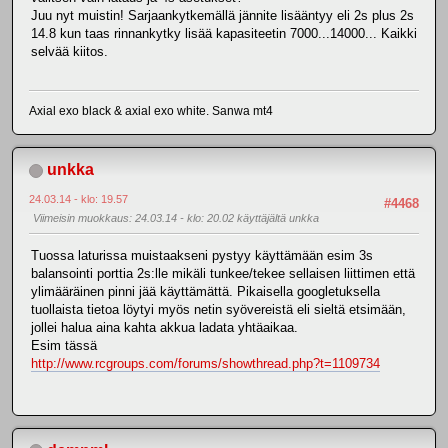
Juu nyt muistin! Sarjaankytkemällä jännite lisääntyy eli 2s plus 2s
14.8 kun taas rinnankytky lisää kapasiteetin 7000...14000... Kaikki
selvää kiitos.
Axial exo black & axial exo white. Sanwa mt4
unkka
24.03.14 - klo: 19.57
#4468
Viimeisin muokkaus
: 24.03.14 - klo: 20.02 käyttäjältä unkka
Tuossa laturissa muistaakseni pystyy käyttämään esim 3s
balansointi porttia 2s:lle mikäli tunkee/tekee sellaisen liittimen että
ylimääräinen pinni jää käyttämättä. Pikaisella googletuksella
tuollaista tietoa löytyi myös netin syövereistä eli sieltä etsimään,
jollei halua aina kahta akkua ladata yhtäaikaa.
Esim tässä
http://www.rcgroups.com/forums/showthread.php?t=1109734