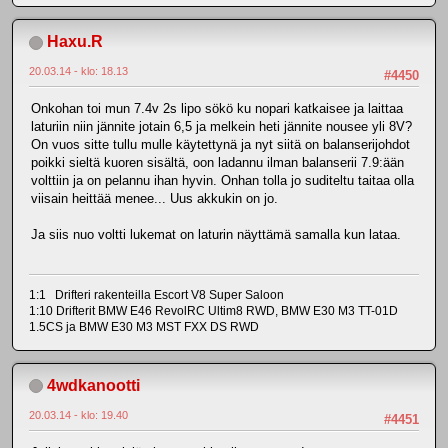
Haxu.R
20.03.14 - klo: 18.13
#4450
Onkohan toi mun 7.4v 2s lipo sökö ku nopari katkaisee ja laittaa
laturiin niin jännite jotain 6,5 ja melkein heti jännite nousee yli 8V?
On vuos sitte tullu mulle käytettynä ja nyt siitä on balanserijohdot
poikki sieltä kuoren sisältä, oon ladannu ilman balanserii 7.9:ään
volttiin ja on pelannu ihan hyvin. Onhan tolla jo suditeltu taitaa olla
viisain heittää menee... Uus akkukin on jo.
Ja siis nuo voltti lukemat on laturin näyttämä samalla kun lataa.
1:1 Drifteri rakenteilla Escort V8 Super Saloon
1:10 Drifterit BMW E46 RevolRC Ultim8 RWD, BMW E30 M3 TT-01D
1.5CS ja BMW E30 M3 MST FXX DS RWD
4wdkanootti
20.03.14 - klo: 19.40
#4451