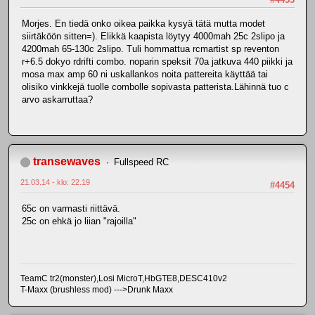
Morjes. En tiedä onko oikea paikka kysyä tätä mutta modet
siirtäköön sitten=). Elikkä kaapista löytyy 4000mah 25c 2slipo ja
4200mah 65-130c 2slipo. Tuli hommattua rcmartist sp reventon
r+6.5 dokyo rdrifti combo. noparin speksit 70a jatkuva 440 piikki ja
mosa max amp 60 ni uskallankos noita pattereita käyttää tai
olisiko vinkkejä tuolle combolle sopivasta patterista.Lähinnä tuo c
arvo askarruttaa?
transewaves
Fullspeed RC
21.03.14 - klo: 22.19
#4454
65c on varmasti riittävä.
25c on ehkä jo liian "rajoilla"
TeamC tr2(monster),Losi MicroT,HbGTE8,DESC410v2
T-Maxx (brushless mod) --->Drunk Maxx