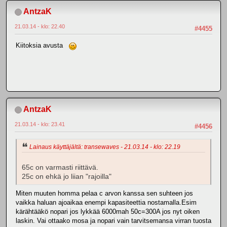
AntzaK
21.03.14 - klo: 22.40
#4455
Kiitoksia avusta
AntzaK
21.03.14 - klo: 23.41
#4456
Lainaus käyttäjältä: transewaves - 21.03.14 - klo: 22.19
65c on varmasti riittävä.
25c on ehkä jo liian "rajoilla"
Miten muuten homma pelaa c arvon kanssa sen suhteen jos
vaikka haluan ajoaikaa enempi kapasiteettia nostamalla.Esim
kärähtääkö nopari jos lykkää 6000mah 50c=300A jos nyt oiken
laskin. Vai ottaako mosa ja nopari vain tarvitsemansa virran tuosta