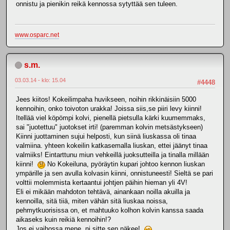
onnistu ja pienikin reikä kennossa sytyttää sen tuleen.
www.osparc.net
s.m.
03.03.14 - klo: 15.04
#4448
Jees kiitos! Kokeilimpaha huvikseen, noihin rikkinäisiin 5000
kennoihin, onko toivoton urakka! Joissa siis,se piiri levy kiinni!
Itellää viel köpömpi kolvi, pienellä pietsulla kärki kuumemmaks,
sai "juotettuu" juotokset irti! (paremman kolvin metsästykseen)
Kiinni juottaminen sujui helposti, kun siinä liuskassa oli tinaa
valmiina. yhteen kokeilin katkasemalla liuskan, ettei jäänyt tinaa
valmiiks! Eintarttunu miun vehkeillä juoksutteilla ja tinalla millään
kiinni!
No Kokeiluna, pyöräytin kupari johtoo kennon liuskan
ympärille ja sen avulla kolvasin kiinni, onnistuneesti! Sieltä se pari
volttii molemmista kertaantui johtjen päihin hieman yli 4V!
Eli ei mikään mahdoton tehtävä, ainankaan noilla akuilla ja
kennoilla, sitä tiiä, miten vähän sitä liuskaa noissa,
pehmytkuorisissa on, et mahtuuko kolhon kolvin kanssa saada
aikaseks kuin reikiä kennoihin!?
Jos ei vaihossa mene, ni sitte sen näkee!