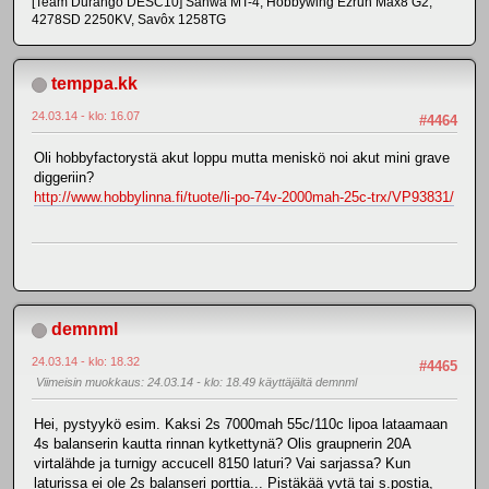
[Team Durango DESC10] Sanwa MT-4, Hobbywing Ezrun Max8 G2,
4278SD 2250KV, Savôx 1258TG
temppa.kk
24.03.14 - klo: 16.07
#4464
Oli hobbyfactorystä akut loppu mutta meniskö noi akut mini grave
diggeriin?
http://www.hobbylinna.fi/tuote/li-po-74v-2000mah-25c-trx/VP93831/
demnml
24.03.14 - klo: 18.32
#4465
Viimeisin muokkaus
: 24.03.14 - klo: 18.49 käyttäjältä demnml
Hei, pystyykö esim. Kaksi 2s 7000mah 55c/110c lipoa lataamaan
4s balanserin kautta rinnan kytkettynä? Olis graupnerin 20A
virtalähde ja turnigy accucell 8150 laturi? Vai sarjassa? Kun
laturissa ei ole 2s balanseri porttia... Pistäkää yvtä tai s.postia,