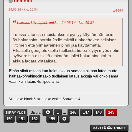
demnml
24.03.14 - klo: 20.04
#4469
Lainaus käyttäjältä: unkka - 24.03.14 - klo: 19.57
Tuossa laturissa muistaakseni pystyy käyttämään esim
3s balansointi porttia 2s:lle mikäli tunkee/tekee sellaisen
liittimen että ylimääräinen pinni jää käyttämättä.
Pikaisella googletuksella tuollaista tietoa löytyi myös netin
syövereistä eli sieltä etsimään, jollei halua aina kahta
akkua ladata yhtäaikaa.
Eihän siinä mitään kun kaksi akkua samaan aikaan lataa mutta
haittaako/vahingoittaako tuollainen lataus akkuja vai onko sama
vaan kuin latais 4s lipoo aina.
Axial exo black & axial exo white. Sanwa mt4
1
...
146
147
148
149
Sivuja
SIIRRY YLÖS
150
151
152
...
159
KÄYTTÄJÄN TOIMET