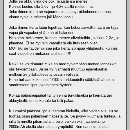
Jollei se akku vielä ole pox, ni justiinsa menee!
Kennot kuulus olla 3,0v - ja 4,2v välillä molemmat.
Joka ikinen kerta se vajaammaksi jäänyt akkukenno on taas
ekana tyhjä ja toiseen jäi! Meno loppui.
Joka ikinen kerta laturi lopettaa, kun kokonaisvolttimäärä on täys,
vajaa jäi vajaaksi yhä, kun et balansoi.
Heikompi heikkenee, kunnes menee alivoltteihin , vaikka 2,2v , ja
pimenee. Ei se nyt niin vaarallista ole ittekseen ollen.
MUTTA: se täydempi saa joka kerta isompaa ylilatausta, kunnes
saat videoitten mukasen soihdun ! !!!
Kaikii se volttimäärä mikä en mee tyhjempään menee jonnekkin,
siis täydempään. Ja se kyl varmasti muuttuu epävakaaksi
melkein 2v ylilatauksesta jossain välissä.
Ei ne turhaan keksineet 1/100 v tarkkuudella säätäviä latureita
saadessaan lipot jokamiehenkäyttöön.
Korjaa balanseripiuhat tai tyhjennä turvalliseksi ja kierrätä tuo
akkuyksilö, ennenku talo tai talli palaa.
Kuumaksi päässyt lipo ei sammu hiekalla, eikä veden alla, ku se
tuottaa osan palamisen hapesta ite. Se pysyy kuumana tunteja, ja
sillä lämmöllä pihan asfaltti paloi valkoiseksi jauheeksi jo
2000mAh akulla akun alta ja ympäriltä. Sen sai pois pihalta