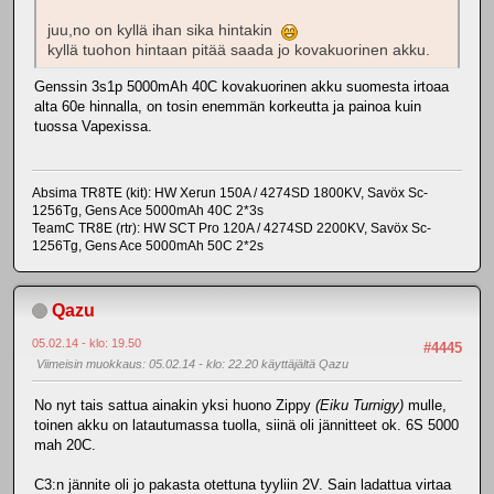
juu,no on kyllä ihan sika hintakin
kyllä tuohon hintaan pitää saada jo kovakuorinen akku.
Genssin 3s1p 5000mAh 40C kovakuorinen akku suomesta irtoaa
alta 60e hinnalla, on tosin enemmän korkeutta ja painoa kuin
tuossa Vapexissa.
Absima TR8TE (kit): HW Xerun 150A / 4274SD 1800KV, Savöx Sc-
1256Tg, Gens Ace 5000mAh 40C 2*3s
TeamC TR8E (rtr): HW SCT Pro 120A / 4274SD 2200KV, Savöx Sc-
1256Tg, Gens Ace 5000mAh 50C 2*2s
Qazu
05.02.14 - klo: 19.50
#4445
Viimeisin muokkaus
: 05.02.14 - klo: 22.20 käyttäjältä Qazu
No nyt tais sattua ainakin yksi huono Zippy
(Eiku Turnigy)
mulle,
toinen akku on latautumassa tuolla, siinä oli jännitteet ok. 6S 5000
mah 20C.
C3:n jännite oli jo pakasta otettuna tyyliin 2V. Sain ladattua virtaa