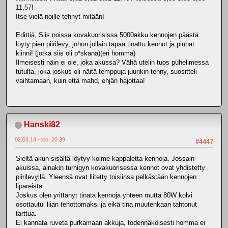
11,57!
Itse vielä noille tehnyt mitään!
Edittiä, Siis noissa kovakuorisissa 5000akku kennojen päästä
löyty pien piirilevy, johon jollain tapaa tinattu kennot ja piuhat
kiinni! (jotka siis oli p*skana)(eri homma)
Ilmeisesti näin ei ole, joka akussa? Vähä utelin tuos puhelimessa
tutulta, joka joskus oli näitä temppuja juurikin tehny, suositteli
vaihtamaan, kuin että mahd, ehjän hajottaa!
Hanski82
02.03.14 - klo: 20.39
#4447
Sieltä akun sisältä löytyy kolme kappaletta kennoja. Jossain
akuissa, ainakin turnigyn kovakuorisessa kennot ovat yhdistetty
piirilevyllä. Yleensä ovat liitetty toisiinsa pelkästään kennojen
lipareista.
Joskus olen yrittänyt tinata kennoja yhteen mutta 80W kolvi
osottautui liian tehottomaksi ja eikä tina muutenkaan tahtonut
tarttua.
Ei kannata ruveta purkamaan akkuja, todennäköisesti homma ei