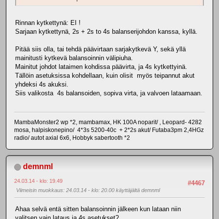
Rinnan kytkettynä: EI !
Sarjaan kytkettynä, 2s + 2s to 4s balanserijohdon kanssa, kyllä.
Pitää siis olla, tai tehdä päävirtaan sarjakytkevä Y, sekä yllä
mainitusti kytkevä balansoinnin välipiuha.
Mainitut johdot lataimen kohdissa päävirta, ja 4s kytkettyinä.
Tällöin asetuksissa kohdellaan, kuin olisit myös teipannut akut
yhdeksi 4s akuksi.
Siis valikosta 4s balansoiden, sopiva virta, ja valvoen lataamaan.
MambaMonster2 wp *2, mambamax, HK 100A noparit/ , Leopard- 4282
mosa, halpiskonepino/ 4*3s 5200-40c + 2*2s akut/ Futaba3pm 2,4HGz
radio/ autot axial 6x6, Hobbyk sabertooth *2
demnml
24.03.14 - klo: 19.49
#4467
Viimeisin muokkaus
: 24.03.14 - klo: 20.00 käyttäjältä demnml
Ahaa selvä entä sitten balansoinnin jälkeen kun lataan niin
valitsen vain lataus ja 4s asetukset?