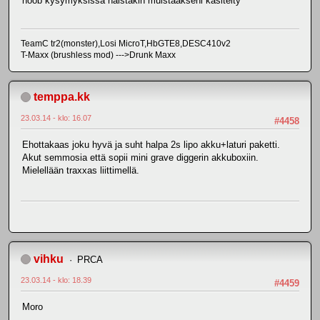
noob kysymyksissä näistäkin muistaakseni käsitelty
TeamC tr2(monster),Losi MicroT,HbGTE8,DESC410v2
T-Maxx (brushless mod) --->Drunk Maxx
temppa.kk
23.03.14 - klo: 16.07
#4458
Ehottakaas joku hyvä ja suht halpa 2s lipo akku+laturi paketti.
Akut semmosia että sopii mini grave diggerin akkuboxiin.
Mielellään traxxas liittimellä.
vihku
PRCA
23.03.14 - klo: 18.39
#4459
Moro