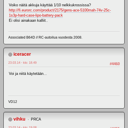
Voiko näitä akkuja käyttää 1/10 nelkkukrossissa?
http://fi.eurorc.com/product/2175/gens-ace-5100mah-74v-25c-
1s3p-hard-case-lipo-battery-pack
Ei olisi ainakaan kalliit..
Associated B64D // RC-autoilua vuodesta 2008.
iceracer
23.03.14 - klo: 18.49
#4460
Voi ja niitä käytetään...
VD12
vihku
PRCA
23.03.14 - klo: 19.08