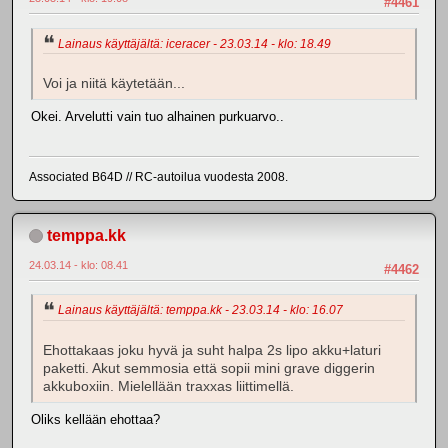
#4461
Lainaus käyttäjältä: iceracer - 23.03.14 - klo: 18.49
Voi ja niitä käytetään...
Okei. Arvelutti vain tuo alhainen purkuarvo..
Associated B64D // RC-autoilua vuodesta 2008.
temppa.kk
24.03.14 - klo: 08.41
#4462
Lainaus käyttäjältä: temppa.kk - 23.03.14 - klo: 16.07
Ehottakaas joku hyvä ja suht halpa 2s lipo akku+laturi
paketti. Akut semmosia että sopii mini grave diggerin
akkuboxiin. Mielellään traxxas liittimellä.
Oliks kellään ehottaa?