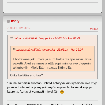
mcly
24.03.14 - klo: 08.45
#4463
Lainaus käyttäjältä: temppa.kk - 24.03.14 - klo: 08.41
Lainaus käyttäjältä: temppa.kk - 23.03.14 - klo: 16.07
Ehottakaas joku hyvä ja suht halpa 2s lipo akku+laturi
paketti. Akut semmosia että sopii mini grave diggerin
akkuboxiin. Mielellään traxxas liittimellä.
Oliks kellään ehottaa?
Sinuna soittaisin suoraan HobbyFactoryyn kun kyseinen liike myy
juurikin tuota autoa ja myyvät myös sopivanhintaisia akkuja ja
latureita. Auttavat varmasti mielellään