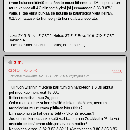
ilman balanceriliitintä että jännite nousi lähemmäs 3V. Lopulta kun
muut kennot oli 4.2 niin tämä yksi jäi junnaamaan 3.86-3.87V
väliä. Pitää ehkä purkaa se laturilla ja balansoida vielä kerran.
0.1A oli latausvirta kun se yritti kennoa balanseerata.
Lazer ZX-5
,
Slash
,
E-CRT.5
,
Hobao ST-E
,
E-Revo 1/16
,
X1X E-CRT
,
Hobao ST-E
...love the smell of 2 burned coil(s) in the morning...
s.m.
02.03.14 - klo: 14.40
#4446
Viimeisin muokkaus
: 02.03.14 - klo: 20.00 käyttäjältä s.m.
Tuli tuon wraithin mukana pari turnigin nano-tech 1.3 3s akkua
pehmee kuorinen. edit 45-90C
Itelleni soveltuu, nuo 2s, joten.
Onko tuon kutiste sukan sisällä minkän näköinen, avaruus
tegnologiaa muistuttava piirilevy hässäkkä?
Eli saako noista kahdesta, tehtyy 3kpl 2s akkuja?!
Jos ei, niin kiinnostaako ketä vaihtaa saman 2s akkuihin?! Ite voi
arvioida omien/ oman akkujen arvon ja noitten!
Kennoissa virtaa, 3,82 3,82 3,82 11,46V toisessa 3,86 3,85 3,86