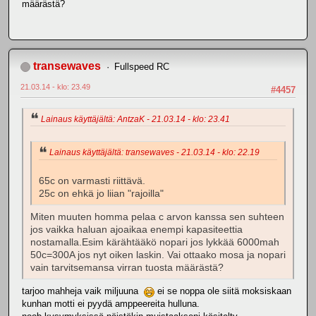
määrästä?
transewaves
Fullspeed RC
21.03.14 - klo: 23.49
#4457
Lainaus käyttäjältä: AntzaK - 21.03.14 - klo: 23.41
Lainaus käyttäjältä: transewaves - 21.03.14 - klo: 22.19
65c on varmasti riittävä.
25c on ehkä jo liian "rajoilla"
Miten muuten homma pelaa c arvon kanssa sen suhteen
jos vaikka haluan ajoaikaa enempi kapasiteettia
nostamalla.Esim kärähtääkö nopari jos lykkää 6000mah
50c=300A jos nyt oiken laskin. Vai ottaako mosa ja nopari
vain tarvitsemansa virran tuosta määrästä?
tarjoo mahheja vaik miljuuna
ei se noppa ole siitä moksiskaan
kunhan motti ei pyydä amppeereita hulluna.