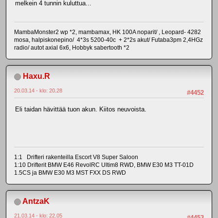
melkein 4 tunnin kuluttua...
MambaMonster2 wp *2, mambamax, HK 100A noparit/ , Leopard- 4282
mosa, halpiskonepino/ 4*3s 5200-40c + 2*2s akut/ Futaba3pm 2,4HGz
radio/ autot axial 6x6, Hobbyk sabertooth *2
Haxu.R
20.03.14 - klo: 20.28
#4452
Eli taidan hävittää tuon akun. Kiitos neuvoista.
1:1 Drifteri rakenteilla Escort V8 Super Saloon
1:10 Drifterit BMW E46 RevolRC Ultim8 RWD, BMW E30 M3 TT-01D
1.5CS ja BMW E30 M3 MST FXX DS RWD
AntzaK
21.03.14 - klo: 22.05
#4453