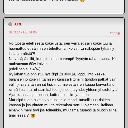
s.m.
18.03.14 - klo: 01.00
#4449
No tuosta edellisestä kokeilusta, sen verra et sain kokeiltuu ja
huomattuu et särjin sen tehottoman kolvin. Ei näköjään tykänny
lisä lämmöstä?!
No väliäpä sillä, kun piti ostaa parempi! Tyydyin raha pulassa 10e
maksavaan 60w kolviin
(edellinen siis 40w)
Kyllähän tuo onnistu, nyt 3kpl 2s akkuja, loppu into keske,
balanseri johtojen liittämisen kanssa liittimiin. (johdon pätkät vain
väliin), siis sitän en sit tiiä, mut mielestäni en kauaa korventanu
siintä liparista, et sain kahteen johdot ja yhdet yhteen yhdistettyä!
Ajan kanssa ajettaessa, kattoo toimiiko ja miten.
Mut eipä tuota oikein voi suositella mahd. turvallisuus riskien
kanssa ja jos yhtään muuta tekemistä sattuu olemaan. Itellään
ainankin meni tovi jos toinenkin, muutama tupakki ja olutkin siinä
tinaillessa!?