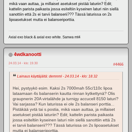
mikä vaan auttaa, ja millaiset asetukset pistää laturiin? Edit;
kattelin parista paikasta jossa esiteltiin kyseinen laturi niin siellä
sanottiin että 2s ei tarvii balanserii??? Tässä laturissa on 2s
lipoasetukset mutta ei balanseriporttia.
Axial exo black & axial exo white. Sanwa mt4
4wdkanootti
24.03.14 - klo: 19.30
#4466
Lainaus käyttäjältä: demnml - 24.03.14 - klo: 18.32
Hei, pystyykö esim. Kaksi 2s 7000mah 55c/110c lipoa
lataamaan 4s balanserin kautta rinnan kytkettynä? Olis
graupnerin 20A virtalähde ja turnigy accucell 8150 laturi?
Vai sarjassa? Kun laturissa ei ole 2s balanseri porttia...
Pistäkää yvtä tai s.postia, mikä vaan auttaa, ja millaiset
asetukset pistää laturiin? Edit; kattelin parista paikasta
jossa esiteltiin kyseinen laturi niin siellä sanottiin että 2s
ei tarvii balanserii??? Tässä laturissa on 2s lipoasetukset
mutta ei balanseriporttia.