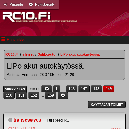
Kirjaudu
Rekisteröidy
Päävalikko
RC10.FI
/
Yleiset
/
Sähköautot
/
LiPo akut autokäytössä.
LiPo akut autokäytössä.
Aloittaja Hermanni, 28.07.05 - klo: 21.26
1
...
146
147
148
149
Sivuja
SIIRRY ALAS
150
151
152
...
159
KÄYTTÄJÄN TOIMET
transewaves
Fullspeed RC
03.02.14 - klo: 11.54