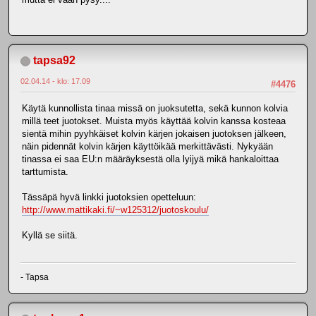
tapsa92
02.04.14 - klo: 17.09
#4476
Käytä kunnollista tinaa missä on juoksutetta, sekä kunnon kolvia
millä teet juotokset. Muista myös käyttää kolvin kanssa kosteaa
sientä mihin pyyhkäiset kolvin kärjen jokaisen juotoksen jälkeen,
näin pidennät kolvin kärjen käyttöikää merkittävästi. Nykyään
tinassa ei saa EU:n määräyksestä olla lyijyä mikä hankaloittaa
tarttumista.
Tässäpä hyvä linkki juotoksien opetteluun:
http://www.mattikaki.fi/~w125312/juotoskoulu/
Kyllä se siitä.
- Tapsa