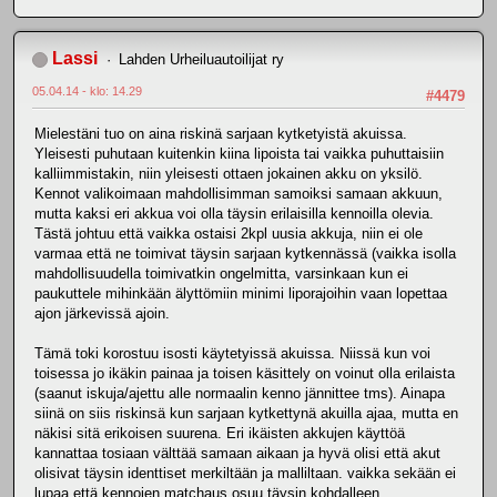
Lassi
Lahden Urheiluautoilijat ry
05.04.14 - klo: 14.29
#4479
Mielestäni tuo on aina riskinä sarjaan kytketyistä akuissa.
Yleisesti puhutaan kuitenkin kiina lipoista tai vaikka puhuttaisiin
kalliimmistakin, niin yleisesti ottaen jokainen akku on yksilö.
Kennot valikoimaan mahdollisimman samoiksi samaan akkuun,
mutta kaksi eri akkua voi olla täysin erilaisilla kennoilla olevia.
Tästä johtuu että vaikka ostaisi 2kpl uusia akkuja, niin ei ole
varmaa että ne toimivat täysin sarjaan kytkennässä (vaikka isolla
mahdollisuudella toimivatkin ongelmitta, varsinkaan kun ei
paukuttele mihinkään älyttömiin minimi liporajoihin vaan lopettaa
ajon järkevissä ajoin.
Tämä toki korostuu isosti käytetyissä akuissa. Niissä kun voi
toisessa jo ikäkin painaa ja toisen käsittely on voinut olla erilaista
(saanut iskuja/ajettu alle normaalin kenno jännittee tms). Ainapa
siinä on siis riskinsä kun sarjaan kytkettynä akuilla ajaa, mutta en
näkisi sitä erikoisen suurena. Eri ikäisten akkujen käyttöä
kannattaa tosiaan välttää samaan aikaan ja hyvä olisi että akut
olisivat täysin identtiset merkiltään ja malliltaan. vaikka sekään ei
lupaa että kennojen matchaus osuu täysin kohdalleen.