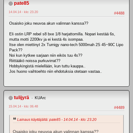
pate85
14.04.14 - klo: 23.20
#4488
Osaisko joku neuvoa akun valinnan kanssa??
Eli ostin LRP rebel s8 bxe 1/8 harjattomilla. Nopari kestää 6s,
mutta motti 2200kv ja ei kestä 4s isompaa.
Itse olen miettinyt 2x Turnigy nano-tech 5000mah 2S 45~90C Lipo
Pack??
Noi kun kytkee sarjaan niin eikös tuu 4s??
Riittääkö noissa purkuvirrat??
Hobbykingistä mielellään, kun tuttu kauppa..
Jos huono vaihtoehto niin ehdotuksia otetaan vastaa..
tulijyrä
KUArc
15.04.14 - klo: 06.48
#4489
Lainaus käyttäjältä: pate85 - 14.04.14 - klo: 23.20
Osaisko joku neuvoa akun valinnan kanssa??