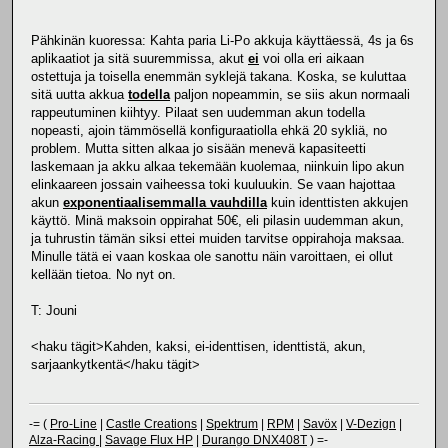
Pähkinän kuoressa: Kahta paria Li-Po akkuja käyttäessä, 4s ja 6s
aplikaatiot ja sitä suuremmissa, akut
ei
voi olla eri aikaan
ostettuja ja toisella enemmän syklejä takana. Koska, se kuluttaa
sitä uutta akkua
todella
paljon nopeammin, se siis akun normaali
rappeutuminen kiihtyy. Pilaat sen uudemman akun todella
nopeasti, ajoin tämmösellä konfiguraatiolla ehkä 20 sykliä, no
problem. Mutta sitten alkaa jo sisään menevä kapasiteetti
laskemaan ja akku alkaa tekemään kuolemaa, niinkuin lipo akun
elinkaareen jossain vaiheessa toki kuuluukin. Se vaan hajottaa
akun
exponentiaalisemmalla vauhdilla
kuin identtisten akkujen
käyttö. Minä maksoin oppirahat 50€, eli pilasin uudemman akun,
ja tuhrustin tämän siksi ettei muiden tarvitse oppirahoja maksaa.
Minulle tätä ei vaan koskaa ole sanottu näin varoittaen, ei ollut
kellään tietoa. No nyt on.
T: Jouni
<haku tägit>Kahden, kaksi, ei-identtisen, identtistä, akun,
sarjaankytkentä</haku tägit>
-= (
Pro-Line
|
Castle Creations
|
Spektrum
|
RPM
|
Savöx
|
V-Dezign
|
Alza-Racing
|
Savage Flux HP
|
Durango DNX408T
) =-