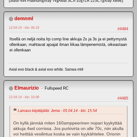
[Slash 4x4 Platinum][Xray T4][Axial SCX-10][TLR 22SCT][Xray XB9E]
demnml
12.04.14 - klo: 06.19
#4484
Itsellä on neljä noita lrp comp line akkuja 2s ja 3s ja ei pettymystä
ollenkaan, mahtavat ajoajat ilman liikaa lämpenemistä, oikeastaan
ei ollenkaan
Axial exo black & axial exo white. Sanwa mt4
Elmaurizio
Fullspeed RC
12.04.14 - klo: 10.08
#4485
Lainaus käyttäjältä: Jema - 05.04.14 - klo: 15.54
On kyllä jännää miten 160amppeerinen nopari kyykyttää
akkuja 4wd corrissa. Jos purkivirta on alle 70c, niin akulla
voi heittää vesilintua koska se vain kyykähtelee. Orionin