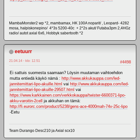
MambaMonster2 wp *2, mambamax, HK 100A noparit/ , Leopard- 4282
mosa, halpiskonepino/ 4*3s 5200-40c + 2*2s akut/ Futaba3pm 2,4HGz
radio/ autot axial 6x6, Hobbyk sabertooth *2
eetuurr
21.04.14 - klo: 12.51
#4498
Ei sattuis suomesta saamaan? Löysin muutaman vaihtoehdon
mutta entiedä käykö nämä :
http://www.akkukauppa.com/led-
jannitemittari-lipo-akuille.html
vai
http://www.akkukauppa.com/led-
jannitemittari-lipo-akuille-29507.html
vai
https://www.karkkainen.com/verkkokauppa/twister-6600371-lipo-
akku-varoitin-2cell
ja akkuhan on tämä:
http://fi.eurorc.com/product/5238/gens-ace-4000mah-74v-25c-lipo
-Eetu
Team Durango Desc210 ja Axial scx10