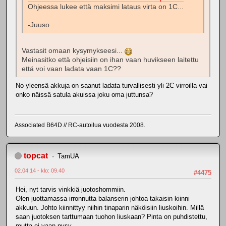
Ohjeessa lukee että maksimi lataus virta on 1C...
-Juuso
Vastasit omaan kysymykseesi...
Meinasitko että ohjeisiin on ihan vaan huvikseen laitettu
että voi vaan ladata vaan 1C??
No yleensä akkuja on saanut ladata turvallisesti yli 2C virroilla vai
onko näissä satula akuissa joku oma juttunsa?
Associated B64D // RC-autoilua vuodesta 2008.
topcat
TamUA
02.04.14 - klo: 09.40
#4475
Hei, nyt tarvis vinkkiä juotoshommiin.
Olen juottamassa irronnutta balanserin johtoa takaisin kiinni
akkuun. Johto kiinnittyy niihin tinaparin näköisiin liuskoihin. Millä
saan juotoksen tarttumaan tuohon liuskaan? Pinta on puhdistettu,
mutta ei vaan pysy....