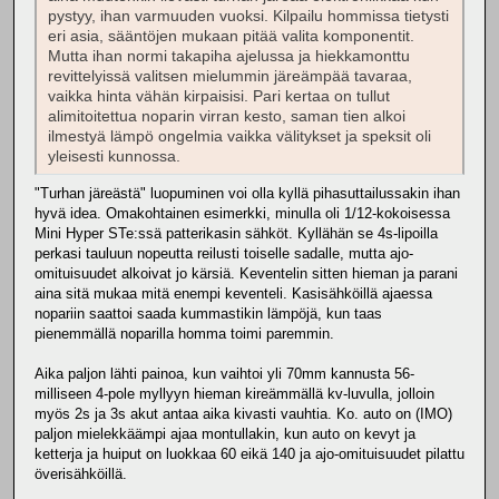
pystyy, ihan varmuuden vuoksi. Kilpailu hommissa tietysti
eri asia, sääntöjen mukaan pitää valita komponentit.
Mutta ihan normi takapiha ajelussa ja hiekkamonttu
revittelyissä valitsen mielummin järeämpää tavaraa,
vaikka hinta vähän kirpaisisi. Pari kertaa on tullut
alimitoitettua noparin virran kesto, saman tien alkoi
ilmestyä lämpö ongelmia vaikka välitykset ja speksit oli
yleisesti kunnossa.
"Turhan järeästä" luopuminen voi olla kyllä pihasuttailussakin ihan
hyvä idea. Omakohtainen esimerkki, minulla oli 1/12-kokoisessa
Mini Hyper STe:ssä patterikasin sähköt. Kyllähän se 4s-lipoilla
perkasi tauluun nopeutta reilusti toiselle sadalle, mutta ajo-
omituisuudet alkoivat jo kärsiä. Keventelin sitten hieman ja parani
aina sitä mukaa mitä enempi keventeli. Kasisähköillä ajaessa
nopariin saattoi saada kummastikin lämpöjä, kun taas
pienemmällä noparilla homma toimi paremmin.
Aika paljon lähti painoa, kun vaihtoi yli 70mm kannusta 56-
milliseen 4-pole myllyyn hieman kireämmällä kv-luvulla, jolloin
myös 2s ja 3s akut antaa aika kivasti vauhtia. Ko. auto on (IMO)
paljon mielekkäämpi ajaa montullakin, kun auto on kevyt ja
ketterja ja huiput on luokkaa 60 eikä 140 ja ajo-omituisuudet pilattu
överisähköillä.