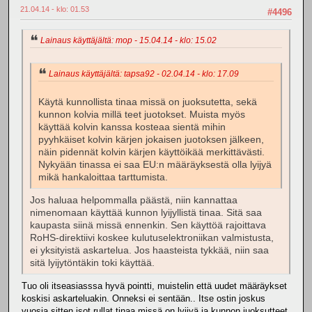
21.04.14 - klo: 01.53
#4496
Lainaus käyttäjältä: mop - 15.04.14 - klo: 15.02
Lainaus käyttäjältä: tapsa92 - 02.04.14 - klo: 17.09
Käytä kunnollista tinaa missä on juoksutetta, sekä
kunnon kolvia millä teet juotokset. Muista myös
käyttää kolvin kanssa kosteaa sientä mihin
pyyhkäiset kolvin kärjen jokaisen juotoksen jälkeen,
näin pidennät kolvin kärjen käyttöikää merkittävästi.
Nykyään tinassa ei saa EU:n määräyksestä olla lyijyä
mikä hankaloittaa tarttumista.
Jos haluaa helpommalla päästä, niin kannattaa
nimenomaan käyttää kunnon lyijyllistä tinaa. Sitä saa
kaupasta siinä missä ennenkin. Sen käyttöä rajoittava
RoHS-direktiivi koskee kulutuselektroniikan valmistusta,
ei yksityistä askartelua. Jos haasteista tykkää, niin saa
sitä lyijytöntäkin toki käyttää.
Tuo oli itseasiasssa hyvä pointti, muistelin että uudet määräykset
koskisi askarteluakin. Onneksi ei sentään.. Itse ostin joskus
vuosia sitten isot rullat tinaa missä on lyijyä ja kunnon juoksutteet,