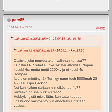
pate85
16.04.14 - klo: 22.52
#4492
Lainaus käyttäjältä: tulijyrä - 15.04.14 - klo: 06.48
Lainaus käyttäjältä: pate85 - 14.04.14 - klo: 23.20
Osaisko joku neuvoa akun valinnan kanssa??
Eli ostin LRP rebel s8 bxe 1/8 harjattomilla. Nopari
kestää 6s, mutta motti 2200kv ja ei kestä 4s
isompaa.
Itse olen miettinyt 2x Turnigy nano-tech 5000mah 2S
45~90C Lipo Pack??
Noi kun kytkee sarjaan niin eikös tuu 4s??
Riittääkö noissa purkuvirrat??
Hobbykingistä mielellään, kun tuttu kauppa..
Jos huono vaihtoehto niin ehdotuksia otetaan
vastaa..