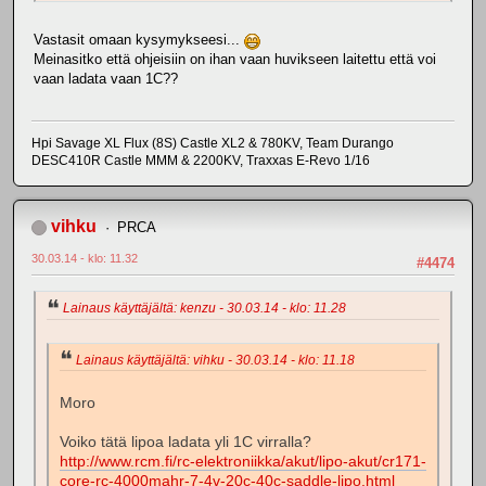
Vastasit omaan kysymykseesi...
Meinasitko että ohjeisiin on ihan vaan huvikseen laitettu että voi
vaan ladata vaan 1C??
Hpi Savage XL Flux (8S) Castle XL2 & 780KV, Team Durango
DESC410R Castle MMM & 2200KV, Traxxas E-Revo 1/16
vihku
PRCA
30.03.14 - klo: 11.32
#4474
Lainaus käyttäjältä: kenzu - 30.03.14 - klo: 11.28
Lainaus käyttäjältä: vihku - 30.03.14 - klo: 11.18
Moro
Voiko tätä lipoa ladata yli 1C virralla?
http://www.rcm.fi/rc-elektroniikka/akut/lipo-akut/cr171-
core-rc-4000mahr-7-4v-20c-40c-saddle-lipo.html