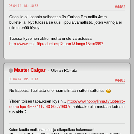
06.04.14 - klo: 10.37
#4482
Orionilla oli jossain vaiheessa 3s Carbon Pro noilla 4mm
bulleteilla. Nyt tulossa se uusi lippulaivamallisto, joten vanhoja ei
oikein enää löydy...
Tuossa kyseinen akku, mutta ei ole varastossa
http://www.rcjkl.fi/product.asp?sua=1&lang=1&s=3997
Master Calgar
Ulvilan RC-rata
06.04.14 - klo: 11.13
#4483
No kappas. Tuollasta ei omaan silmään sitten sattunut
Yhden toisen tapauksen löysin...
http://www.hobbylinna.fi/tuote/lrp-
comp-lipo-4500-111v-40-80c/79837/
mahtaako olla mistään kotosin
tuo akku?
Katon kautta mutkasta ulos ja oikopolkua hakemaan!