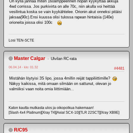
On kyllä jännää miten 160amppeerinen nopari kyykyttää akkuja
4wd corrissa. Jos purkivirta on alle 70c, niin akulla voi heittää
vesilintua koska se vain kyykähtelee. Orionin akut onneksi pitäisi
jaksaa(90c).Ensi kuussa olisi tulossa rapean hintaisia (140e)
orioneita joissa olisi 100c
Losi TEN-SCTE
Master Calgar
Ulvilan RC-rata
06.04.14 - klo: 01.32
#4481
Mistähän löytyisi 3S lipo, jossa 4millin reijät tappiliittimille?
Näkyy kaikissa, mitä omaan silmään on sattunut, olevan jo
valmiiksi vaan noita omia liittimiään...
Katon kautta mutkasta ulos ja oikopolkua hakemaan!
[Slash 4x4 Platinum][Xray T4][Axial SCX-10][TLR 22SCT][Xray XB9E]
R/C95