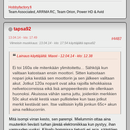
Hobbyfactory.fi
Team Associated, ARRMA RC, Team Orion, Power HD & Avid
tapsa92
13.04.14 - klo: 17.49
#4487
Viimeisin muokkaus
: 13.04.14 - klo: 17.54 käyttäjältä tapsa92
Lainaus käyttäjältä: Maxxi - 12.04.14 - klo: 12.38
Ei toi 160a ole mitenkään ylimitoitettu... Sähköjä kun
valitaan katostaan ensin moottori. Sitten katsotaan
nopari joka kestää sen moottorin ja sen jälkeen valitaan
akut. Jotkut 120a noparit ovat aika rajoilla tehokkaissa
nelivetocorreissa eikä lisä amppeerikesto ole ollenkaan
huonoksi. Akuisssa vähän sama juttu, joidenkin merkkien
50c akut eivät kestä vaan pullistelee kun taas jotkut
merkit kestävät sen. Itse valitsisin kyllä jonkun 65c+ akun
aina nelkkucorriin.
Mitä isompi virran kesto, sen parempi. Mielummin ottaa aina
muutenkin lievästi turhan järeää elektroniikkaa kun pystyy, ihan
varmuuden vuoksi. Kilpailu hommissa tietysti eri asia, sääntöjen