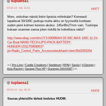
tuplaesa1
03.04.14 - klo: 11.01
#4477
Moro, oiskohan näistä linkin lipoista mihinkään? Komeasti
lupailevat 50/100C purkuja mutta akku on fyysiseltä kooltaan
oudon pieni kolmen kennon akuksi. 145x48x27mm vain. Tuskinpa
kukaan osannee sanoa joten riskillä lie kokeiltava näitä?
http://www.ebay.com/itm/JY3-5000MAH-3S-50C-MAX-100C-11-1V-
Car-Boat-NANO-TECH-LIPO-PACK-BATTERY-
HUNGER-/231175959053?
pt=Radio_Control_Parts_Accessories&hash=item35d329320d
-= (
Pro-Line
|
Castle Creations
|
Spektrum
|
RPM
|
Savöx
|
V-Dezign
|
Alza-Racing
|
Savage Flux HP
|
Durango DNX408T
) =-
tuplaesa1
05.04.14 - klo: 06.34
#4478
Seuraa yhteisölle tärkeä tiedotus HUOM: