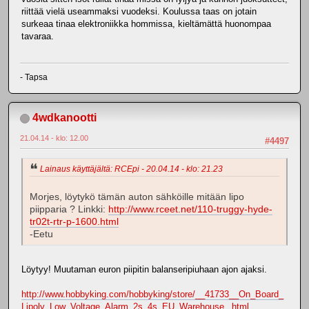
riittää vielä useammaksi vuodeksi. Koulussa taas on jotain
surkeaa tinaa elektroniikka hommissa, kieltämättä huonompaa
tavaraa.
- Tapsa
4wdkanootti
21.04.14 - klo: 12.00
#4497
Lainaus käyttäjältä: RCEpi - 20.04.14 - klo: 21.23
Morjes, löytykö tämän auton sähköille mitään lipo
piipparia ? Linkki:
http://www.rceet.net/110-truggy-hyde-
tr02t-rtr-p-1600.html
-Eetu
Löytyy! Muutaman euron piipitin balanseripiuhaan ajon ajaksi.
http://www.hobbyking.com/hobbyking/store/__41733__On_Board_
Lipoly_Low_Voltage_Alarm_2s_4s_EU_Warehouse_.html