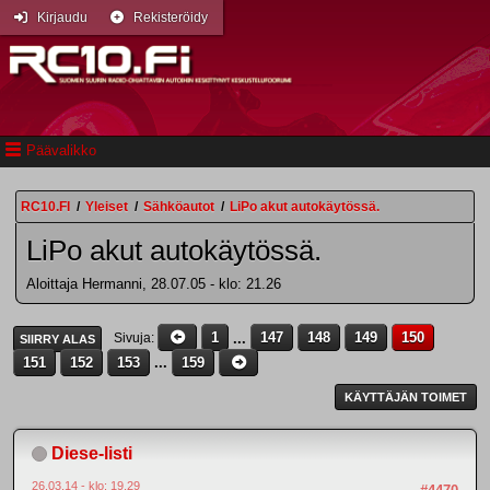
Kirjaudu
Rekisteröidy
Päävalikko
RC10.FI
/
Yleiset
/
Sähköautot
/
LiPo akut autokäytössä.
LiPo akut autokäytössä.
Aloittaja Hermanni, 28.07.05 - klo: 21.26
1
...
147
148
149
150
Sivuja
SIIRRY ALAS
151
152
153
...
159
KÄYTTÄJÄN TOIMET
Diese-listi
26.03.14 - klo: 19.29