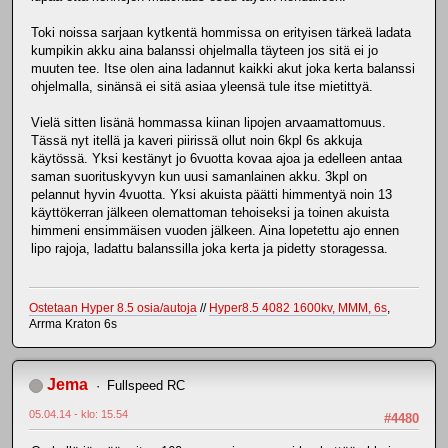
Toki noissa sarjaan kytkentä hommissa on erityisen tärkeä ladata
kumpikin akku aina balanssi ohjelmalla täyteen jos sitä ei jo
muuten tee. Itse olen aina ladannut kaikki akut joka kerta balanssi
ohjelmalla, sinänsä ei sitä asiaa yleensä tule itse mietittyä.
Vielä sitten lisänä hommassa kiinan lipojen arvaamattomuus.
Tässä nyt itellä ja kaveri piirissä ollut noin 6kpl 6s akkuja
käytössä. Yksi kestänyt jo 6vuotta kovaa ajoa ja edelleen antaa
saman suorituskyvyn kun uusi samanlainen akku. 3kpl on
pelannut hyvin 4vuotta. Yksi akuista päätti himmentyä noin 13
käyttökerran jälkeen olemattoman tehoiseksi ja toinen akuista
himmeni ensimmäisen vuoden jälkeen. Aina lopetettu ajo ennen
lipo rajoja, ladattu balanssilla joka kerta ja pidetty storagessa.
Ostetaan Hyper 8.5 osia/autoja
//
Hyper8.5 4082 1600kv, MMM, 6s
,
Arrma Kraton 6s
Jema
Fullspeed RC
05.04.14 - klo: 15.54
#4480