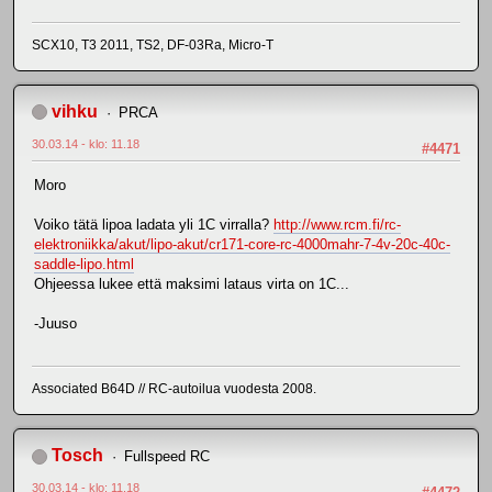
SCX10, T3 2011, TS2, DF-03Ra, Micro-T
vihku
PRCA
30.03.14 - klo: 11.18
#4471
Moro
Voiko tätä lipoa ladata yli 1C virralla?
http://www.rcm.fi/rc-
elektroniikka/akut/lipo-akut/cr171-core-rc-4000mahr-7-4v-20c-40c-
saddle-lipo.html
Ohjeessa lukee että maksimi lataus virta on 1C...
-Juuso
Associated B64D // RC-autoilua vuodesta 2008.
Tosch
Fullspeed RC
30.03.14 - klo: 11.18