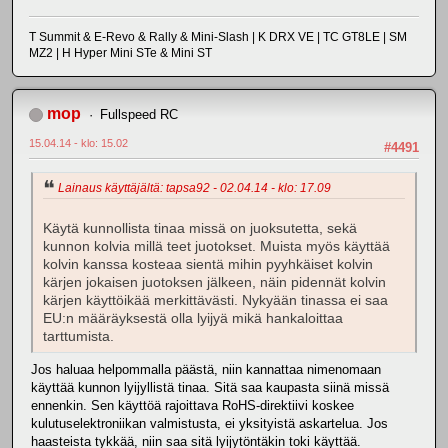
T Summit & E-Revo & Rally & Mini-Slash | K DRX VE | TC GT8LE | SM
MZ2 | H Hyper Mini STe & Mini ST
mop
Fullspeed RC
15.04.14 - klo: 15.02
#4491
Lainaus käyttäjältä: tapsa92 - 02.04.14 - klo: 17.09
Käytä kunnollista tinaa missä on juoksutetta, sekä
kunnon kolvia millä teet juotokset. Muista myös käyttää
kolvin kanssa kosteaa sientä mihin pyyhkäiset kolvin
kärjen jokaisen juotoksen jälkeen, näin pidennät kolvin
kärjen käyttöikää merkittävästi. Nykyään tinassa ei saa
EU:n määräyksestä olla lyijyä mikä hankaloittaa
tarttumista.
Jos haluaa helpommalla päästä, niin kannattaa nimenomaan
käyttää kunnon lyijyllistä tinaa. Sitä saa kaupasta siinä missä
ennenkin. Sen käyttöä rajoittava RoHS-direktiivi koskee
kulutuselektroniikan valmistusta, ei yksityistä askartelua. Jos
haasteista tykkää, niin saa sitä lyijytöntäkin toki käyttää.