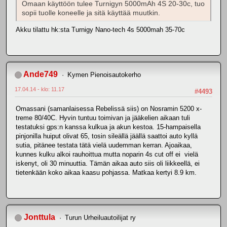
Omaan käyttöön tulee Turnigyn 5000mAh 4S 20-30c, tuo
sopii tuolle koneelle ja sitä käyttää muutkin.
Akku tilattu hk:sta Turnigy Nano-tech 4s 5000mah 35-70c
Ande749
Kymen Pienoisautokerho
17.04.14 - klo: 11.17
#4493
Omassani (samanlaisessa Rebelissä siis) on Nosramin 5200 x-
treme 80/40C. Hyvin tuntuu toimivan ja jääkelien aikaan tuli
testatuksi gps:n kanssa kulkua ja akun kestoa. 15-hampaisella
pinjonilla huiput olivat 65, tosin sileällä jäällä saattoi auto kyllä
sutia, pitänee testata tätä vielä uudemman kerran. Ajoaikaa,
kunnes kulku alkoi rauhoittua mutta noparin 4s cut off ei vielä
iskenyt, oli 30 minuuttia. Tämän aikaa auto siis oli liikkeellä, ei
tietenkään koko aikaa kaasu pohjassa. Matkaa kertyi 8.9 km.
Jonttula
Turun Urheiluautoilijat ry