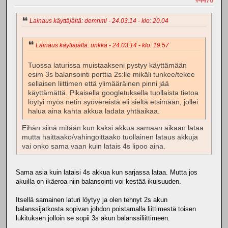
#4470
Lainaus käyttäjältä: demnml - 24.03.14 - klo: 20.04
Lainaus käyttäjältä: unkka - 24.03.14 - klo: 19.57
Tuossa laturissa muistaakseni pystyy käyttämään
esim 3s balansointi porttia 2s:lle mikäli tunkee/tekee
sellaisen liittimen että ylimääräinen pinni jää
käyttämättä. Pikaisella googletuksella tuollaista tietoa
löytyi myös netin syövereistä eli sieltä etsimään, jollei
halua aina kahta akkua ladata yhtäaikaa.
Eihän siinä mitään kun kaksi akkua samaan aikaan lataa
mutta haittaako/vahingoittaako tuollainen lataus akkuja
vai onko sama vaan kuin latais 4s lipoo aina.
Sama asia kuin lataisi 4s akkua kun sarjassa lataa. Mutta jos
akuilla on ikäeroa niin balansointi voi kestää ikuisuuden.
Itsellä samainen laturi löytyy ja olen tehnyt 2s akun
balanssijatkosta sopivan johdon poistamalla liittimestä toisen
lukituksen jolloin se sopii 3s akun balanssiliittimeen.