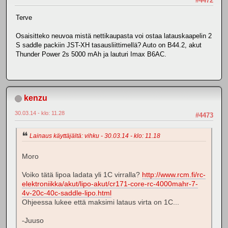
#4472
Terve
Osaisitteko neuvoa mistä nettikaupasta voi ostaa latauskaapelin 2
S saddle packiin JST-XH tasausliittimellä? Auto on B44.2, akut
Thunder Power 2s 5000 mAh ja lauturi Imax B6AC.
kenzu
30.03.14 - klo: 11.28
#4473
Lainaus käyttäjältä: vihku - 30.03.14 - klo: 11.18
Moro
Voiko tätä lipoa ladata yli 1C virralla?
http://www.rcm.fi/rc-
elektroniikka/akut/lipo-akut/cr171-core-rc-4000mahr-7-
4v-20c-40c-saddle-lipo.html
Ohjeessa lukee että maksimi lataus virta on 1C...
-Juuso