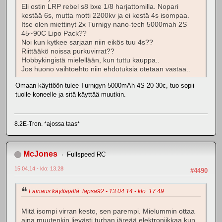
Eli ostin LRP rebel s8 bxe 1/8 harjattomilla. Nopari
kestää 6s, mutta motti 2200kv ja ei kestä 4s isompaa.
Itse olen miettinyt 2x Turnigy nano-tech 5000mah 2S
45~90C Lipo Pack??
Noi kun kytkee sarjaan niin eikös tuu 4s??
Riittääkö noissa purkuvirrat??
Hobbykingistä mielellään, kun tuttu kauppa..
Jos huono vaihtoehto niin ehdotuksia otetaan vastaa..
Omaan käyttöön tulee Turnigyn 5000mAh 4S 20-30c, tuo sopii
tuolle koneelle ja sitä käyttää muutkin.
8.2E-Tron. *ajossa taas*
McJones
Fullspeed RC
15.04.14 - klo: 13.28
#4490
Lainaus käyttäjältä: tapsa92 - 13.04.14 - klo: 17.49
Mitä isompi virran kesto, sen parempi. Mielummin ottaa
aina muutenkin lievästi turhan järeää elektroniikkaa kun