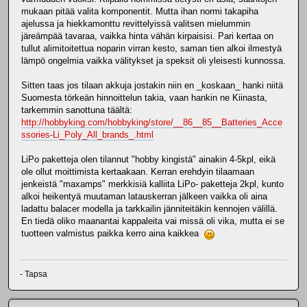
mukaan pitää valita komponentit. Mutta ihan normi takapiha
ajelussa ja hiekkamonttu revittelyissä valitsen mielummin
järeämpää tavaraa, vaikka hinta vähän kirpaisisi. Pari kertaa on
tullut alimitoitettua noparin virran kesto, saman tien alkoi ilmestyä
lämpö ongelmia vaikka välitykset ja speksit oli yleisesti kunnossa.
Sitten taas jos tilaan akkuja jostakin niin en _koskaan_ hanki niitä
Suomesta törkeän hinnoittelun takia, vaan hankin ne Kiinasta,
tarkemmin sanottuna täältä:
http://hobbyking.com/hobbyking/store/__86__85__Batteries_Acce
ssories-Li_Poly_All_brands_.html
LiPo paketteja olen tilannut "hobby kingistä" ainakin 4-5kpl, eikä
ole ollut moittimista kertaakaan. Kerran erehdyin tilaamaan
jenkeistä "maxamps" merkkisiä kalliita LiPo- paketteja 2kpl, kunto
alkoi heikentyä muutaman latauskerran jälkeen vaikka oli aina
ladattu balacer modella ja tarkkailin jänniteitäkin kennojen välillä.
En tiedä oliko maanantai kappaleita vai missä oli vika, mutta ei se
tuotteen valmistus paikka kerro aina kaikkea
- Tapsa