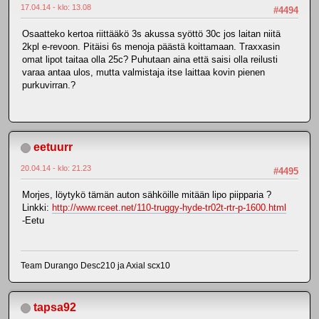
17.04.14 - klo: 13.08
#4494
Osaatteko kertoa riittääkö 3s akussa syöttö 30c jos laitan niitä
2kpl e-revoon. Pitäisi 6s menoja päästä koittamaan. Traxxasin
omat lipot taitaa olla 25c? Puhutaan aina että saisi olla reilusti
varaa antaa ulos, mutta valmistaja itse laittaa kovin pienen
purkuvirran.?
eetuurr
20.04.14 - klo: 21.23
#4495
Morjes, löytykö tämän auton sähköille mitään lipo piipparia ?
Linkki:
http://www.rceet.net/110-truggy-hyde-tr02t-rtr-p-1600.html
-Eetu
Team Durango Desc210 ja Axial scx10
tapsa92