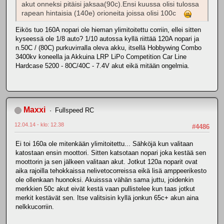
akut onneksi pitäisi jaksaa(90c).Ensi kuussa olisi tulossa
rapean hintaisia (140e) orioneita joissa olisi 100c
Eikös tuo 160A nopari ole hieman ylimitoitettu corriin, ellei sitten
kyseessä ole 1/8 auto? 1/10 autossa kyllä riittää 120A nopari ja
n.50C / (80C) purkuvirralla oleva akku, itsellä Hobbywing Combo
3400kv koneella ja Akkuina LRP LiPo Competition Car Line
Hardcase 5200 - 80C/40C - 7.4V akut eikä mitään ongelmia.
Maxxi
Fullspeed RC
12.04.14 - klo: 12.38
#4486
Ei toi 160a ole mitenkään ylimitoitettu... Sähköjä kun valitaan
katostaan ensin moottori. Sitten katsotaan nopari joka kestää sen
moottorin ja sen jälkeen valitaan akut. Jotkut 120a noparit ovat
aika rajoilla tehokkaissa nelivetocorreissa eikä lisä amppeerikesto
ole ollenkaan huonoksi. Akuisssa vähän sama juttu, joidenkin
merkkien 50c akut eivät kestä vaan pullistelee kun taas jotkut
merkit kestävät sen. Itse valitsisin kyllä jonkun 65c+ akun aina
nelkkucorriin.