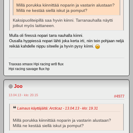
Millä porukka kiinnittää noparin ja vastarin alustaan?
Millä ne kestää siellä iskut ja pomput?
Kaksipuoliteipillä saa hyvin kiinni. Tarranauhalla näytti
jotkut myös laittaneen.
Mulla oli firessä nopari tarra nauhalla kiinni.
Ousalla hyppiessä nopari lähti joka kerta irti, niin tein pohjaan neljä
reikää kahdelle nippu siteelle ja hyvin pysy kiinni.
Traxxas xmaxx Hpi racing wr8 flux
Hpi racing savage flux hp
Joo
13.04.13 - klo: 20.15
#4977
Lainaus käyttäjältä: Arcticaz - 13.04.13 - klo: 19.31
Millä porukka kiinnittää noparin ja vastarin alustaan?
Millä ne kestää siellä iskut ja pomput?