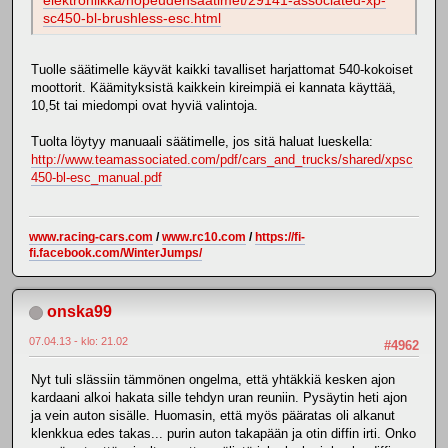
elektroniikka/nopeudensaatimet/29141-associated-xp-
sc450-bl-brushless-esc.html
Tuolle säätimelle käyvät kaikki tavalliset harjattomat 540-kokoiset
moottorit. Käämityksistä kaikkein kireimpiä ei kannata käyttää,
10,5t tai miedompi ovat hyviä valintoja.
Tuolta löytyy manuaali säätimelle, jos sitä haluat lueskella:
http://www.teamassociated.com/pdf/cars_and_trucks/shared/xpsc
450-bl-esc_manual.pdf
www.racing-cars.com
/
www.rc10.com
/
https://fi-
fi.facebook.com/WinterJumps/
onska99
07.04.13 - klo: 21.02
#4962
Nyt tuli slässiin tämmönen ongelma, että yhtäkkiä kesken ajon
kardaani alkoi hakata sille tehdyn uran reuniin. Pysäytin heti ajon
ja vein auton sisälle. Huomasin, että myös pääratas oli alkanut
klenkkua edes takas... purin auton takapään ja otin diffin irti. Onko