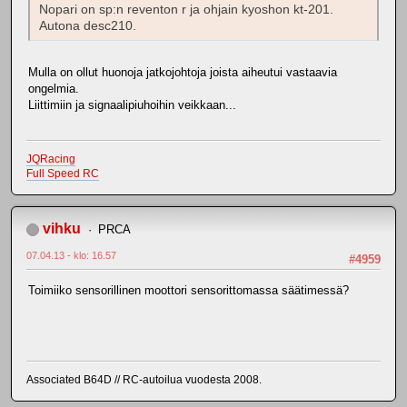
Nopari on sp:n reventon r ja ohjain kyoshon kt-201.
Autona desc210.
Mulla on ollut huonoja jatkojohtoja joista aiheutui vastaavia
ongelmia.
Liittimiin ja signaalipiuhoihin veikkaan...
JQRacing
Full Speed RC
vihku
PRCA
07.04.13 - klo: 16.57
#4959
Toimiiko sensorillinen moottori sensorittomassa säätimessä?
Associated B64D // RC-autoilua vuodesta 2008.