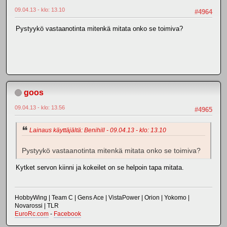
09.04.13 - klo: 13.10
#4964
Pystyykö vastaanotinta mitenkä mitata onko se toimiva?
goos
09.04.13 - klo: 13.56
#4965
Lainaus käyttäjältä: Benihill - 09.04.13 - klo: 13.10
Pystyykö vastaanotinta mitenkä mitata onko se toimiva?
Kytket servon kiinni ja kokeilet on se helpoin tapa mitata.
HobbyWing | Team C | Gens Ace | VistaPower | Orion | Yokomo |
Novarossi | TLR
EuroRc.com
-
Facebook