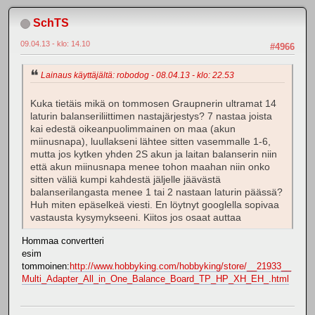
SchTS
09.04.13 - klo: 14.10
#4966
Lainaus käyttäjältä: robodog - 08.04.13 - klo: 22.53
Kuka tietäis mikä on tommosen Graupnerin ultramat 14
laturin balanseriliittimen nastajärjestys? 7 nastaa joista
kai edestä oikeanpuolimmainen on maa (akun
miinusnapa), luullakseni lähtee sitten vasemmalle 1-6,
mutta jos kytken yhden 2S akun ja laitan balanserin niin
että akun miinusnapa menee tohon maahan niin onko
sitten väliä kumpi kahdestä jäljelle jäävästä
balanserilangasta menee 1 tai 2 nastaan laturin päässä?
Huh miten epäselkeä viesti. En löytnyt googlella sopivaa
vastausta kysymykseeni. Kiitos jos osaat auttaa
Hommaa convertteri
esim
tommoinen:
http://www.hobbyking.com/hobbyking/store/__21933__
Multi_Adapter_All_in_One_Balance_Board_TP_HP_XH_EH_.html