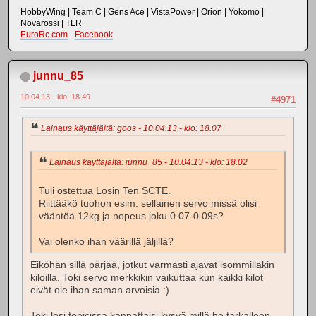
HobbyWing | Team C | Gens Ace | VistaPower | Orion | Yokomo |
Novarossi | TLR
EuroRc.com
-
Facebook
junnu_85
10.04.13 - klo: 18.49
#4971
Lainaus käyttäjältä: goos - 10.04.13 - klo: 18.07
Lainaus käyttäjältä: junnu_85 - 10.04.13 - klo: 18.02
Tuli ostettua Losin Ten SCTE.
Riittääkö tuohon esim. sellainen servo missä olisi
vääntöä 12kg ja nopeus joku 0.07-0.09s?
Vai olenko ihan väärillä jäljillä?
Eiköhän sillä pärjää, jotkut varmasti ajavat isommillakin
kiloilla. Toki servo merkkikin vaikuttaa kun kaikki kilot
eivät ole ihan saman arvoisia :)
Toki losi topicissa kannattaisi kysyä millä he tarkalleen