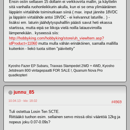
Ensin ostin sellasen 15 dollarin ei verkkovirta mallin, ja käyttelin
sitä vanhalla ruohonleikkurin akulla, kun ei se oma ylimääräinen
läppärin virtalähde toiminutkaan siinä ( max. input jännite 18VDC
ja läppärin virtalähde antoi 19VDC - ei kelvannut laturille.. ) -
lisäksi em. laturin jäähdytyspuhalllin päästi savut heti ekassa
startissa, mutta eipä se liikoja vielä noilla latausvirroilla
lämpenekään.. kyseessä siis:
http://hobbyking.com/hobbyking/store/uh_viewItem.asp?
idProduct=11060
mutta mulla vähän erinäköinen, samalla mallilla
kuitenkin - liekö tuota sitten "päivitetty"
Kyosho Fazer EP Subaru, Traxxas Stampedet 2WD + 4WD, Kyosho
Jetstream 800 vintagepaatti FOR SALE !, Quanum Nova Pro
quadkopteri
junnu_85
10.04.13 - klo: 18.02
#4969
Tuli ostettua Losin Ten SCTE.
Riittääkö tuohon esim. sellainen servo missä olisi vääntöä 12kg ja
nopeus joku 0.07-0.09s?