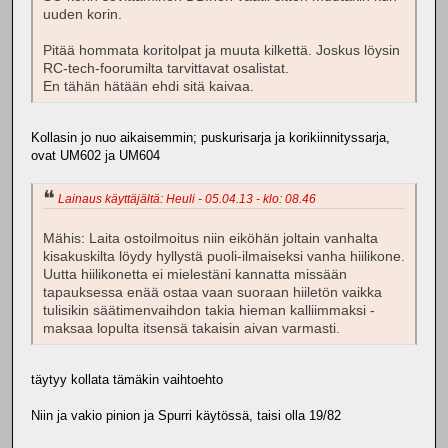
uuden korin.
Pitää hommata koritolpat ja muuta kilkettä. Joskus löysin
RC-tech-foorumilta tarvittavat osalistat.
En tähän hätään ehdi sitä kaivaa.
Kollasin jo nuo aikaisemmin; puskurisarja ja korikiinnityssarja,
ovat UM602 ja UM604
Lainaus käyttäjältä: Heuli - 05.04.13 - klo: 08.46
Mähis: Laita ostoilmoitus niin eiköhän joltain vanhalta
kisakuskilta löydy hyllystä puoli-ilmaiseksi vanha hiilikone.
Uutta hiilikonetta ei mielestäni kannatta missään
tapauksessa enää ostaa vaan suoraan hiiletön vaikka
tulisikin säätimenvaihdon takia hieman kalliimmaksi -
maksaa lopulta itsensä takaisin aivan varmasti.
täytyy kollata tämäkin vaihtoehto
Niin ja vakio pinion ja Spurri käytössä, taisi olla 19/82