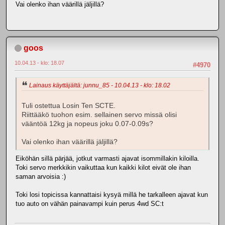
Vai olenko ihan väärillä jäljillä?
goos
10.04.13 - klo: 18.07
#4970
Lainaus käyttäjältä: junnu_85 - 10.04.13 - klo: 18.02
Tuli ostettua Losin Ten SCTE.
Riittääkö tuohon esim. sellainen servo missä olisi
vääntöä 12kg ja nopeus joku 0.07-0.09s?
Vai olenko ihan väärillä jäljillä?
Eiköhän sillä pärjää, jotkut varmasti ajavat isommillakin kiloilla.
Toki servo merkkikin vaikuttaa kun kaikki kilot eivät ole ihan
saman arvoisia :)
Toki losi topicissa kannattaisi kysyä millä he tarkalleen ajavat kun
tuo auto on vähän painavampi kuin perus 4wd SC:t