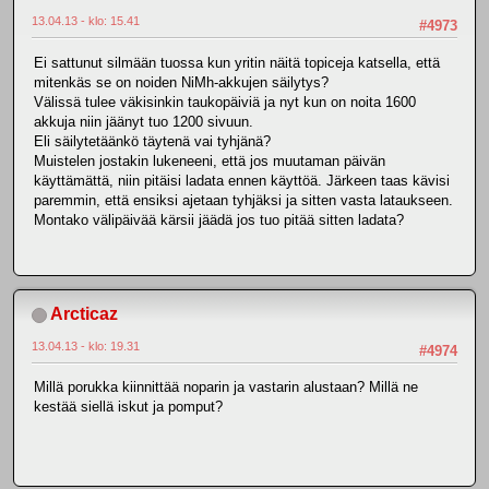
13.04.13 - klo: 15.41
#4973
Ei sattunut silmään tuossa kun yritin näitä topiceja katsella, että
mitenkäs se on noiden NiMh-akkujen säilytys?
Välissä tulee väkisinkin taukopäiviä ja nyt kun on noita 1600
akkuja niin jäänyt tuo 1200 sivuun.
Eli säilytetäänkö täytenä vai tyhjänä?
Muistelen jostakin lukeneeni, että jos muutaman päivän
käyttämättä, niin pitäisi ladata ennen käyttöä. Järkeen taas kävisi
paremmin, että ensiksi ajetaan tyhjäksi ja sitten vasta lataukseen.
Montako välipäivää kärsii jäädä jos tuo pitää sitten ladata?
Arcticaz
13.04.13 - klo: 19.31
#4974
Millä porukka kiinnittää noparin ja vastarin alustaan? Millä ne
kestää siellä iskut ja pomput?