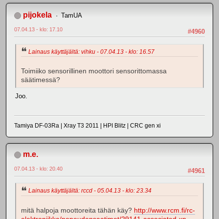
pijokela
TamUA
07.04.13 - klo: 17.10
#4960
Lainaus käyttäjältä: vihku - 07.04.13 - klo: 16.57
Toimiiko sensorillinen moottori sensorittomassa
säätimessä?
Joo.
Tamiya DF-03Ra | Xray T3 2011 | HPI Blitz | CRC gen xi
m.e.
07.04.13 - klo: 20.40
#4961
Lainaus käyttäjältä: rccd - 05.04.13 - klo: 23.34
mitä halpoja moottoreita tähän käy?
http://www.rcm.fi/rc-