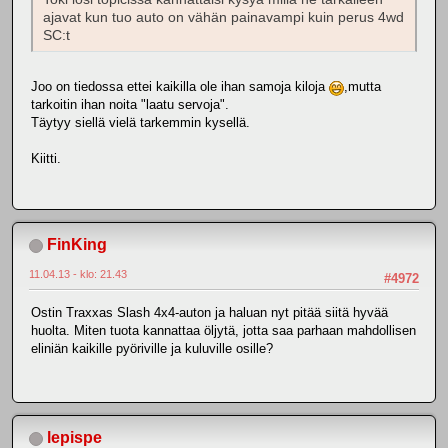
ajavat kun tuo auto on vähän painavampi kuin perus 4wd
SC:t
Joo on tiedossa ettei kaikilla ole ihan samoja kiloja
,mutta
tarkoitin ihan noita "laatu servoja".
Täytyy siellä vielä tarkemmin kysellä.
Kiitti.
FinKing
11.04.13 - klo: 21.43
#4972
Ostin Traxxas Slash 4x4-auton ja haluan nyt pitää siitä hyvää
huolta. Miten tuota kannattaa öljytä, jotta saa parhaan mahdollisen
eliniän kaikille pyöriville ja kuluville osille?
lepispe