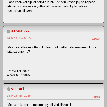
Laita vaan kaksipuoli teipillä kiinni. Ite otin kesän jäljiltä noparia
irti,niin tosissaan sai yrittää irti noparia. Lähti kyllä hetken
tuumailun jälkeen.
sande555
14.04.13 - klo: 09.55
#4978
Mitä tarkoittaa moottorin kv luku. oliko että mitä enemmän kv ni
sitä parempi....?
TM MX 125 2007
Eikä sitten muuta.
veltsu1
14.04.13 - klo: 10.18
#4979
Montako kierrosta moottori pyörii yhdellä voltilla.