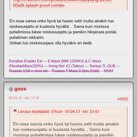
60a9t-splash-proof-combo
En osaa sanoa onko hyvä tai huono setti mutta ainakin tuo
roiskesuojattu ei kuulosta hyvältä... Sama kuin monissa
puhelimissa lukee roiskesuojattu ja pienikin hikipisara pistää
puhelimen oikkariin.
Voihan tuo roiskesuojaus olla hyväkin en tiedä.
Duratrax Evader Ext --- E-Maxx (MM 2200KV) & C-Maxx
(FlexibleMaxx100%) --- Hong Nor X2 (Tekno) --- Tamiya TL-01/B ---
Traxxas 1/16 e-revo vxl -- Traxxas T-Maxx 3.3(os.21tm)
---MMM
goos
05.04.13 - klo: 17.42
#4955
Lainaus käyttäjältä: STruck - 05.04.13 - klo: 15.43
En osaa sanoa onko hyvä tai huono setti mutta ainakin
tuo roiskesuojattu ei kuulosta hyvältä... Sama kuin
monissa puhelimissa lukee roiskesuojattu ja pienikin