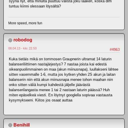
syynä nyt, että minulta puuttuu välistä joku laakeri, koska diffi
tuntuu kiinni olessaan löysältä?
More speed, more fun
robodog
08.04.13 - klo: 22.53
#4963
Kuka tietäis mikä on tommosen Graupnerin ultramat 14 laturin
balanseriliittimen nastajärjestys? 7 nastaa joista kai edestä
oikeanpuolimmainen on maa (akun miinusnapa), luullakseni lähtee
sitten vasemmalle 1-6, mutta jos kytken yhden 2S akun ja laitan
balanserin niin että akun miinusnapa menee tohon maahan niin
onko sitten väliä kumpi kahdestä jäljelle jäävästä
balanserilangasta menee 1 tai 2 nastaan laturin päässä? Huh
miten epäselkeä viesti. En löytnyt googlella sopivaa vastausta
kysymykseeni. Kiitos jos osaat auttaa
Benihill