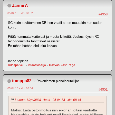
Janne A
05.04.13 - klo: 08.52
#4950
SC-korin sovittaminen DB:hen vaatii sitten muutakin kun uuden
korin.
Pitää hommata koritolpat ja muuta kilkettä. Joskus löysin RC-
tech-foorumilta tarvittavat osalistat.
En tähän hätään ehdi sitä kaivaa.
Janne Aspinen
Tulospalvelu
-
iMaastosarja
-
TraxxasSlashRage
tomppa82
Rovaniemen pienoisautoilijat
05.04.13 - klo: 10.54
#4951
Lainaus käyttäjältä: Heuli - 05.04.13 - klo: 08.46
Mähis: Laita ostoilmoitus niin eiköhän joltain vanhalta
kisakuskilta löydy hyllystä puoli-ilmaiseksi vanha hiilikone.