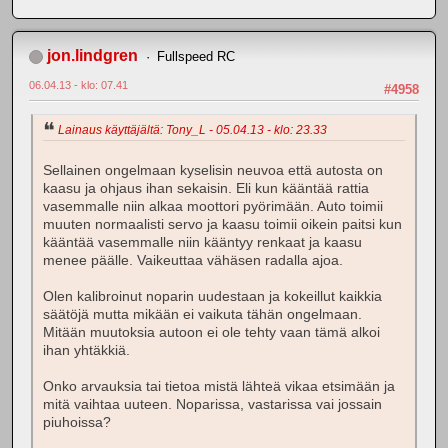
jon.lindgren
Fullspeed RC
06.04.13 - klo: 07.41
#4958
Lainaus käyttäjältä: Tony_L - 05.04.13 - klo: 23.33
Sellainen ongelmaan kyselisin neuvoa että autosta on
kaasu ja ohjaus ihan sekaisin. Eli kun kääntää rattia
vasemmalle niin alkaa moottori pyörimään. Auto toimii
muuten normaalisti servo ja kaasu toimii oikein paitsi kun
kääntää vasemmalle niin kääntyy renkaat ja kaasu
menee päälle. Vaikeuttaa vähäsen radalla ajoa.
Olen kalibroinut noparin uudestaan ja kokeillut kaikkia
säätöjä mutta mikään ei vaikuta tähän ongelmaan.
Mitään muutoksia autoon ei ole tehty vaan tämä alkoi
ihan yhtäkkiä.
Onko arvauksia tai tietoa mistä lähteä vikaa etsimään ja
mitä vaihtaa uuteen. Noparissa, vastarissa vai jossain
piuhoissa?