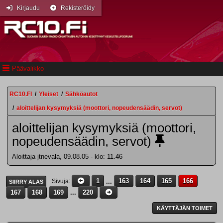
Kirjaudu
Rekisteröidy
Päävalikko
RC10.FI
/
Yleiset
/
Sähköautot
/
aloittelijan kysymyksiä (moottori, nopeudensäädin, servot)
aloittelijan kysymyksiä (moottori,
nopeudensäädin, servot)
Aloittaja jtnevala, 09.08.05 - klo: 11.46
1
...
163
164
165
166
Sivuja
SIIRRY ALAS
167
168
169
...
220
KÄYTTÄJÄN TOIMET