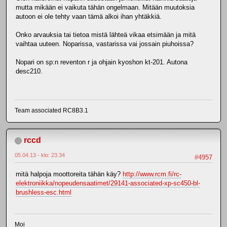
mutta mikään ei vaikuta tähän ongelmaan. Mitään muutoksia
autoon ei ole tehty vaan tämä alkoi ihan yhtäkkiä.
Onko arvauksia tai tietoa mistä lähteä vikaa etsimään ja mitä
vaihtaa uuteen. Noparissa, vastarissa vai jossain piuhoissa?
Nopari on sp:n reventon r ja ohjain kyoshon kt-201. Autona
desc210.
Team associated RC8B3.1
rccd
05.04.13 - klo: 23.34
#4957
mitä halpoja moottoreita tähän käy?
http://www.rcm.fi/rc-
elektroniikka/nopeudensaatimet/29141-associated-xp-sc450-bl-
brushless-esc.html
Moi