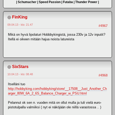
| Schumacher | Speed Passion | Futaba | Thunder Power |
FinKing
09.04.13 - klo: 21.47
#4967
Mikä on hyvä lipolaturi Hobbbykingistä, jossa 230v ja 12v inputit?
Itellä ei oikeen mitään hajua noista latureista
SixStars
10.04.13 - klo: 08.48
#4968
Itselläni tuo
http://hobbyking.com/hobbyking/store/__17508__Just_Another_Ch
arger_80W_6A_2_6S_Balance_Charger_w_PSU.html
Pelannut ok sen n. vuoden mitä on ollut mulla ja tuli vielä euro-
pistotulpalla valmiiksi ( nyt ei näköjään ole niillä varastossa .. )