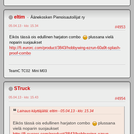
eltim
Äänekosken Pienoisautoilijat ry
05.04.13 - klo: 15.34
#4953
Eikös tässä ois edullinen harjaton combo
plussana vielä
noparin suojaukset
http://fi.eurorc.com/product/3843/hobbywing-ezrun-60a9t-splash-
proof-combo
TeamC TC02 Mini M03
STruck
05.04.13 - klo: 15.43
#4954
Lainaus käyttäjältä: eltim - 05.04.13 - klo: 15.34
Eikös tässä ois edullinen harjaton combo
plussana
vielä noparin suojaukset
http://fi.eurorc.com/product/3843/hobbywing-ezrun-