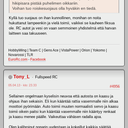
hikipisara pistää puhelimen oikkariin.
Voihan tuo roiskesuojaus olla hyväkin en tiedä.
Kyllä tuo suojaus on ihan kunnollinen, monihan on noita
hukuttanut lampeenkin ja vielä toimii, vaikkei se kauheen fiksua
ole. RC autot ja vesi on vaan semmoinen yhdistelmä että harvan
laitteen saa takuuseen.
HobbyWing | Team C | Gens Ace | VistaPower | Orion | Yokomo |
Novarossi | TLR
EuroRc.com
-
Facebook
Tony_L
Fullspeed RC
05.04.13 - klo: 23.33
#4956
Sellainen ongelmaan kyselisin neuvoa että autosta on kaasu ja
ohjaus ihan sekaisin. Eli kun kääntää rattia vasemmalle niin alkaa
moottori pyörimään. Auto toimii muuten normaalisti servo ja kaasu
toimii oikein paitsi kun kääntää vasemmalle niin kääntyy renkaat
ja kaasu menee päälle. Vaikeuttaa vähäsen radalla ajoa.
Olen kalibroinut noparin uudestaan ja kokeillut kaikkia säätöjä