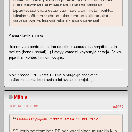
Uutta hiilikonetta ei mielestäni kannatta missään
tapauksessa enää ostaa vaan suoraan hiiletön vaikka
tulisikin säätimenvaihdon takia hieman kalliimmaksi -
maksaa lopulta itsensä takaisin aivan varmasti.
Sanat vietiin suusta...
Toinen vaihtoehto on laittaa ostoilmo suoraa siitä harjattomasta
setistä (kone+ nopari). ;) Löytyy vamasti käytettyjä settejä. Ja voi
jopa ihan kohtuu hinnoin löytyä....
Ajokunnossa LRP Blast S10 TX2 ja Surge grusher-vene.
Lisäksi muutamia innostusta odottavia auto-projekteja
Mähis
05.04.13 - klo: 10.59
#4952
Lainaus käyttäjältä: Janne A - 05.04.13 - klo: 08.52
SC-korin sovittaminen DB:hen vaatii sitten muutakin kun