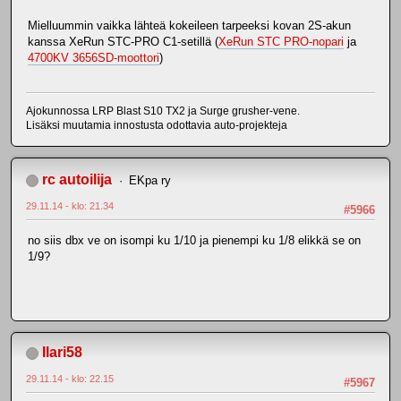
Mielluummin vaikka lähteä kokeileen tarpeeksi kovan 2S-akun
kanssa XeRun STC-PRO C1-setillä (
XeRun STC PRO-nopari
ja
4700KV 3656SD-moottori
)
Ajokunnossa LRP Blast S10 TX2 ja Surge grusher-vene.
Lisäksi muutamia innostusta odottavia auto-projekteja
rc autoilija
EKpa ry
29.11.14 - klo: 21.34
#5966
no siis dbx ve on isompi ku 1/10 ja pienempi ku 1/8 elikkä se on
1/9?
Ilari58
29.11.14 - klo: 22.15
#5967