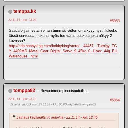
temppa.kk
22.11.14 - klo: 23.02
#5953
Säädä ohjaimesta hieman trimmiä. Sitten oma kysymys. Tuleeko
tässä servossa mukana myös tuo varustepaketti joka näkyy 2
kuvassa?
http://cdn.hobbyking.com/hobbyking/store/__44437__Turnigy_TG
Y_4409MD_Metal_Gear_Digital_Servo_9_45kg_0_11sec_44g_EU_
Warehouse_.html
tomppa82
Rovaniemen pienoisautoilijat
22.11.14 - klo: 23.15
#5954
Viimeisin muokkaus
: 23.11.14 - klo: 00.00 käyttäjältä tomppa82
Lainaus käyttäjältä: rc autoilija - 22.11.14 - klo: 12.45