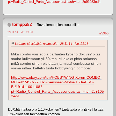
pt=Radio_Control_Parts_Accessories&hash=item2c91053ed4
tomppa82
Rovaniemen pienoisautoilijat
29.11.14 - klo: 19.36
#5965
Lainaus käyttäjältä: rc autoilija - 28.11.14 - klo: 21.18
Mikä combo vois sopia parhaiten kyosho dbx ve? pitäs
saaha kulkemaan yli 80kmh. eli ekaks pitäs ratkassa
mikä combo siihen pistetään ja missä combossa siihen
voima riittää. kattelin tuota hobbywingin comboa:
http://www.ebay.com/itm/HOBBYWING-Xerun-COMBO-
M6B-4274SD-2200kv-Sensored-Motor-150a-ESC-
B-/191411601108?
pt=Radio_Control_Parts_Accessories&hash=item2c9105
3ed4
DBX:hän taitaa olla 1:10-kokoinen? Eipä taida olla järkeä laittaa
1:8-kokoiseen tarkoitettua komboa.