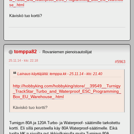
se_.html
Käviskö tuo kortti?
tomppa82
Rovaniemen pienoisautoilijat
25.11.14 - klo: 22.18
#5963
Lainaus käyttäjältä: temppa.kk - 25.11.14 - klo: 21.40
http://hobbyking.com/hobbyking/store/__39549__Turnigy
_TrackStar_Turbo_and_Waterproof_ESC_Programming_
Box_EU_Warehouse_.html
Käviskö tuo kortti?
Turnigyn 80A ja 120A Turbo- ja Waterproof- säätimille tarkoitettu
kortti. Eli sillä perusteella käy 80A Waterproof-säätimelle. Eikä
tuolta HK:n sivuilta nyt äkkivilkaisulla muita Turnigyn 80A