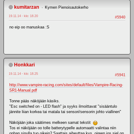
kumitarzan
Kymen Pienoisautokerho
19.11.14 - klo: 18.20
#5940
no eip oo manuskaa :S
Honkkari
19.11.14 - klo: 18.25
#5941
http://www.vampire-racing.com/sites/default/files/Vampire-Racing-
SR1-Manual.pdf
Tonne pääs näköjään käsiks.
"Esc switched on - LED flash" ja syyks ilmoittavat "sisääntulo
jännite liian korkea tai matala tai sensori/sensorin johto viallinen"
Näköjään joka säätimes melkeen samat tekstit
Tos ei näköjään oo tolle batterytypelle automaatti valintaa niin
onhan sinulla tuo oikein? Saattais aiheuttaa kys. oireen jos siel on