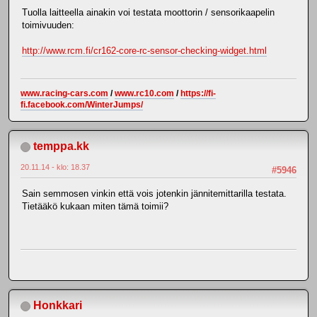
Tuolla laitteella ainakin voi testata moottorin / sensorikaapelin
toimivuuden:
http://www.rcm.fi/cr162-core-rc-sensor-checking-widget.html
www.racing-cars.com
/
www.rc10.com
/
https://fi-
fi.facebook.com/WinterJumps/
temppa.kk
20.11.14 - klo: 18.37
#5946
Sain semmosen vinkin että vois jotenkin jännitemittarilla testata.
Tietääkö kukaan miten tämä toimii?
Honkkari