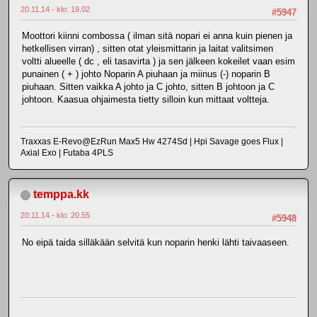
20.11.14 - klo: 19.02
#5947
Moottori kiinni combossa ( ilman sitä nopari ei anna kuin pienen ja
hetkellisen virran) , sitten otat yleismittarin ja laitat valitsimen
voltti alueelle ( dc , eli tasavirta ) ja sen jälkeen kokeilet vaan esim
punainen ( + ) johto Noparin A piuhaan ja miinus (-) noparin B
piuhaan. Sitten vaikka A johto ja C johto, sitten B johtoon ja C
johtoon. Kaasua ohjaimesta tietty silloin kun mittaat voltteja.
Traxxas E-Revo@EzRun Max5 Hw 4274Sd | Hpi Savage goes Flux |
Axial Exo | Futaba 4PLS
temppa.kk
20.11.14 - klo: 20.55
#5948
No eipä taida silläkään selvitä kun noparin henki lähti taivaaseen.