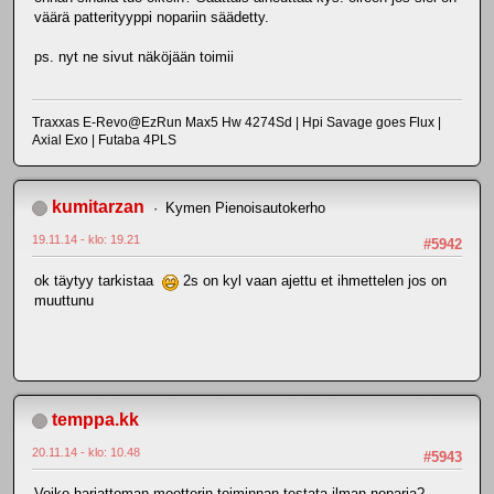
väärä patterityyppi nopariin säädetty.
ps. nyt ne sivut näköjään toimii
Traxxas E-Revo@EzRun Max5 Hw 4274Sd | Hpi Savage goes Flux |
Axial Exo | Futaba 4PLS
kumitarzan
Kymen Pienoisautokerho
19.11.14 - klo: 19.21
#5942
ok täytyy tarkistaa
2s on kyl vaan ajettu et ihmettelen jos on
muuttunu
temppa.kk
20.11.14 - klo: 10.48
#5943
Voiko harjattoman moottorin toiminnan testata ilman noparia?