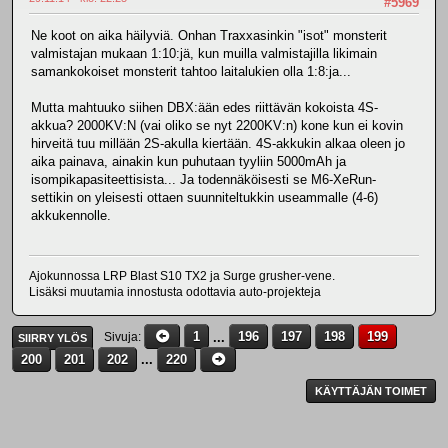
#5969
Ne koot on aika häilyviä. Onhan Traxxasinkin "isot" monsterit
valmistajan mukaan 1:10:jä, kun muilla valmistajilla likimain
samankokoiset monsterit tahtoo laitalukien olla 1:8:ja...
Mutta mahtuuko siihen DBX:ään edes riittävän kokoista 4S-
akkua? 2000KV:N (vai oliko se nyt 2200KV:n) kone kun ei kovin
hirveitä tuu millään 2S-akulla kiertään. 4S-akkukin alkaa oleen jo
aika painava, ainakin kun puhutaan tyyliin 5000mAh ja
isompikapasiteettisista... Ja todennäköisesti se M6-XeRun-
settikin on yleisesti ottaen suunniteltukkin useammalle (4-6)
akkukennolle.
Ajokunnossa LRP Blast S10 TX2 ja Surge grusher-vene.
Lisäksi muutamia innostusta odottavia auto-projekteja
1
...
196
197
198
199
Sivuja
SIIRRY YLÖS
200
201
202
...
220
KÄYTTÄJÄN TOIMET