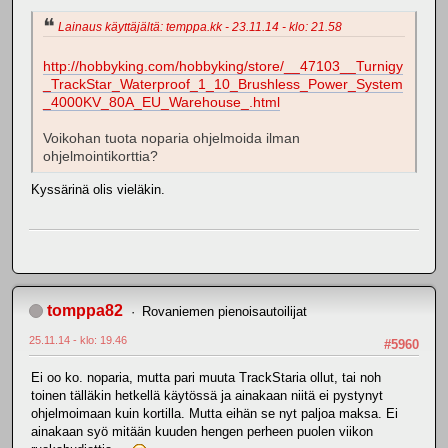
Lainaus käyttäjältä: temppa.kk - 23.11.14 - klo: 21.58
http://hobbyking.com/hobbyking/store/__47103__Turnigy
_TrackStar_Waterproof_1_10_Brushless_Power_System
_4000KV_80A_EU_Warehouse_.html
Voikohan tuota noparia ohjelmoida ilman
ohjelmointikorttia?
Kyssärinä olis vieläkin.
tomppa82
Rovaniemen pienoisautoilijat
25.11.14 - klo: 19.46
#5960
Ei oo ko. noparia, mutta pari muuta TrackStaria ollut, tai noh
toinen tälläkin hetkellä käytössä ja ainakaan niitä ei pystynyt
ohjelmoimaan kuin kortilla. Mutta eihän se nyt paljoa maksa. Ei
ainakaan syö mitään kuuden hengen perheen puolen viikon