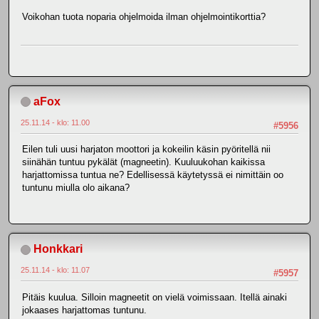
Voikohan tuota noparia ohjelmoida ilman ohjelmointikorttia?
aFox
25.11.14 - klo: 11.00
#5956
Eilen tuli uusi harjaton moottori ja kokeilin käsin pyöritellä nii
siinähän tuntuu pykälät (magneetin). Kuuluukohan kaikissa
harjattomissa tuntua ne? Edellisessä käytetyssä ei nimittäin oo
tuntunu miulla olo aikana?
Honkkari
25.11.14 - klo: 11.07
#5957
Pitäis kuulua. Silloin magneetit on vielä voimissaan. Itellä ainaki
jokaases harjattomas tuntunu.