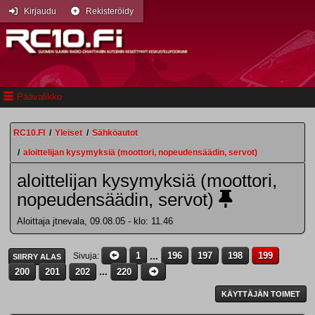
Kirjaudu
Rekisteröidy
Päävalikko
RC10.FI
/
Yleiset
/
Sähköautot
/
aloittelijan kysymyksiä (moottori, nopeudensäädin, servot)
aloittelijan kysymyksiä (moottori,
nopeudensäädin, servot)
Aloittaja jtnevala, 09.08.05 - klo: 11.46
1
...
196
197
198
199
Sivuja
SIIRRY ALAS
200
201
202
...
220
KÄYTTÄJÄN TOIMET