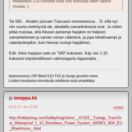
mielestäni 1/10 koneet ovat 540 kokoisia ellen väärin
muista :)
Tai 550... Ainakin joissain Traxxasin monstereissa... Ei sillä nyt
niin suurta merkitystä ole, aikalailla samankokoisia ovat. Ja sitten
pitää muistaa, että hitusen pienempi harjaton on helposti
samantehoinen ja saman verran vääntävä, ja jopa tehokkaampi ja
vääntävämpikin, kuin hieman isompi harjallinen...
Edit: linkin harjaton setti on "540"-kokoinen. Käy siis 1:10
kokoisiin käytännöllisesti valmistajasta riippumatta...
Ajokunnossa LRP Blast S10 TX2 ja Surge grusher-vene.
Lisäksi muutamia innostusta odottavia auto-projekteja
temppa.kk
23.11.14 - klo: 21.58
#5955
http://hobbyking.com/hobbyking/store/__47103__Turnigy_TrackSt
ar_Waterproof_1_10_Brushless_Power_System_4000KV_80A_EU
_Warehouse_.html