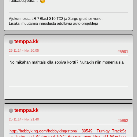
ruokabudjettia...
Ajokunnossa LRP Blast S10 TX2 ja Surge grusher-vene.
Lisäksi muutamia innostusta odottavia auto-projekteja
temppa.kk
25.11.14 - klo: 20.05
#5961
No mikähän mahtais olla sopiva kortti? Nuitakin niin monenlaisia
temppa.kk
25.11.14 - klo: 21.40
#5962
http://hobbyking.com/hobbyking/store/__39549__Turnigy_TrackSt
ar_Turbo_and_Waterproof_ESC_Programming_Box_EU_Warehou