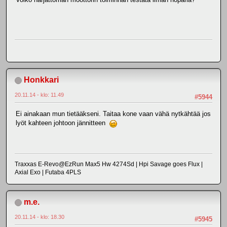
Honkkari
20.11.14 - klo: 11.49
#5944
Ei ainakaan mun tietääkseni. Taitaa kone vaan vähä nytkähtää jos
lyöt kahteen johtoon jännitteen
Traxxas E-Revo@EzRun Max5 Hw 4274Sd | Hpi Savage goes Flux |
Axial Exo | Futaba 4PLS
m.e.
20.11.14 - klo: 18.30
#5945