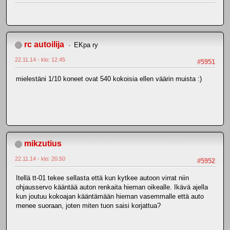
rc autoilija
EKpa ry
22.11.14 - klo: 12.45
#5951
mielestäni 1/10 koneet ovat 540 kokoisia ellen väärin muista :)
mikzutius
22.11.14 - klo: 20.50
#5952
Itellä tt-01 tekee sellasta että kun kytkee autoon virrat niin
ohjausservo kääntää auton renkaita hieman oikealle. Ikävä ajella
kun joutuu kokoajan kääntämään hieman vasemmalle että auto
menee suoraan, joten miten tuon saisi korjattua?