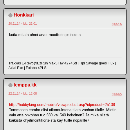
Honkkari
20.11.14 - klo: 21.01
#5949
koita mitata ohmi arvot moottorin piuhoista
Traxxas E-Revo@EzRun Max5 Hw 4274Sd | Hpi Savage goes Flux |
Axial Exo | Futaba 4PLS
temppa.kk
22.11.14 - klo: 12.08
#5950
http://hobbyking.com/mobile/viewproduct.asp?idproduct=25138
Tommonen combo olisi aikomuksena tilata vanhan tilalle. Mietin
vain että onkohan tuo 550 vai 540 kokoinen? Ja mikä niistä
kaikista ohjelmointikorteista käy tuille noparille?