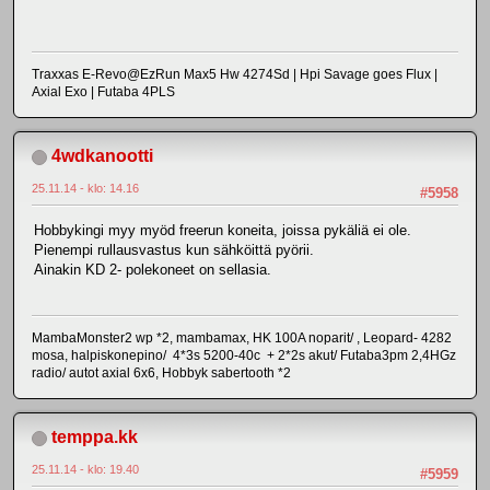
Traxxas E-Revo@EzRun Max5 Hw 4274Sd | Hpi Savage goes Flux |
Axial Exo | Futaba 4PLS
4wdkanootti
25.11.14 - klo: 14.16
#5958
Hobbykingi myy myöd freerun koneita, joissa pykäliä ei ole.
Pienempi rullausvastus kun sähköittä pyörii.
Ainakin KD 2- polekoneet on sellasia.
MambaMonster2 wp *2, mambamax, HK 100A noparit/ , Leopard- 4282
mosa, halpiskonepino/ 4*3s 5200-40c + 2*2s akut/ Futaba3pm 2,4HGz
radio/ autot axial 6x6, Hobbyk sabertooth *2
temppa.kk
25.11.14 - klo: 19.40
#5959