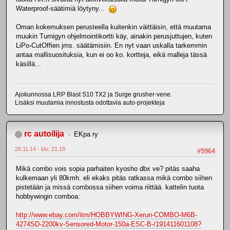
Waterproof-säätimiä löytyny...
Oman kokemuksen perusteella kuitenkin väittäisin, että muutama
muukin Turnigyn ohjelmointikortti käy, ainakin perusjuttujen, kuten
LiPo-CutOffien jms. säätämisiin. En nyt vaan uskalla tarkemmin
antaa mallisuosituksia, kun ei oo ko. kortteja, eikä malleja tässä
käsillä...
Ajokunnossa LRP Blast S10 TX2 ja Surge grusher-vene.
Lisäksi muutamia innostusta odottavia auto-projekteja
rc autoilija
EKpa ry
28.11.14 - klo: 21.18
#5964
Mikä combo vois sopia parhaiten kyosho dbx ve? pitäs saaha
kulkemaan yli 80kmh. eli ekaks pitäs ratkassa mikä combo siihen
pistetään ja missä combossa siihen voima riittää. kattelin tuota
hobbywingin comboa:
http://www.ebay.com/itm/HOBBYWING-Xerun-COMBO-M6B-
4274SD-2200kv-Sensored-Motor-150a-ESC-B-/191411601108?