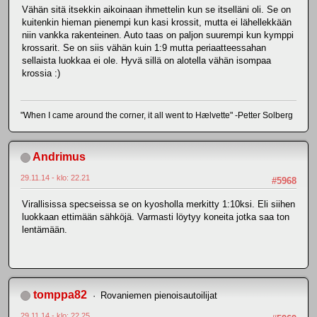
Vähän sitä itsekkin aikoinaan ihmettelin kun se itselläni oli. Se on
kuitenkin hieman pienempi kun kasi krossit, mutta ei lähellekkään
niin vankka rakenteinen. Auto taas on paljon suurempi kun kymppi
krossarit. Se on siis vähän kuin 1:9 mutta periaatteessahan
sellaista luokkaa ei ole. Hyvä sillä on alotella vähän isompaa
krossia :)
"When I came around the corner, it all went to Hælvette" -Petter Solberg
Andrimus
29.11.14 - klo: 22.21
#5968
Virallisissa specseissa se on kyosholla merkitty 1:10ksi. Eli siihen
luokkaan ettimään sähköjä. Varmasti löytyy koneita jotka saa ton
lentämään.
tomppa82
Rovaniemen pienoisautoilijat
29.11.14 - klo: 22.25