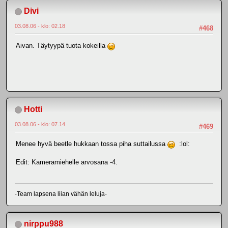
Divi
03.08.06 - klo: 02.18
#468
Aivan. Täytyypä tuota kokeilla
Hotti
03.08.06 - klo: 07.14
#469
Menee hyvä beetle hukkaan tossa piha suttailussa
:lol:
Edit: Kameramiehelle arvosana -4.
-Team lapsena liian vähän leluja-
nirppu988