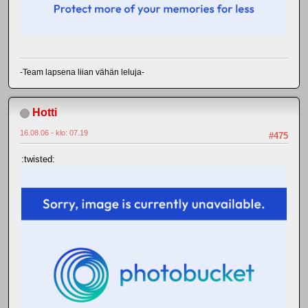
-Team lapsena liian vähän leluja-
Hotti
16.08.06 - klo: 07.19
#475
:twisted: