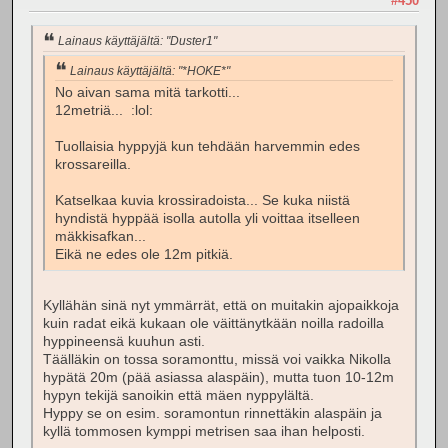
#450
Lainaus käyttäjältä: "Duster1"
Lainaus käyttäjältä: "*HOKE*"
No aivan sama mitä tarkotti...
12metriä... :lol:
Tuollaisia hyppyjä kun tehdään harvemmin edes
krossareilla.
Katselkaa kuvia krossiradoista... Se kuka niistä
hyndistä hyppää isolla autolla yli voittaa itselleen
mäkkisafkan...
Eikä ne edes ole 12m pitkiä.
Kyllähän sinä nyt ymmärrät, että on muitakin ajopaikkoja
kuin radat eikä kukaan ole väittänytkään noilla radoilla
hyppineensä kuuhun asti.
Täälläkin on tossa soramonttu, missä voi vaikka Nikolla
hypätä 20m (pää asiassa alaspäin), mutta tuon 10-12m
hypyn tekijä sanoikin että mäen nyppylältä.
Hyppy se on esim. soramontun rinnettäkin alaspäin ja
kyllä tommosen kymppi metrisen saa ihan helposti.