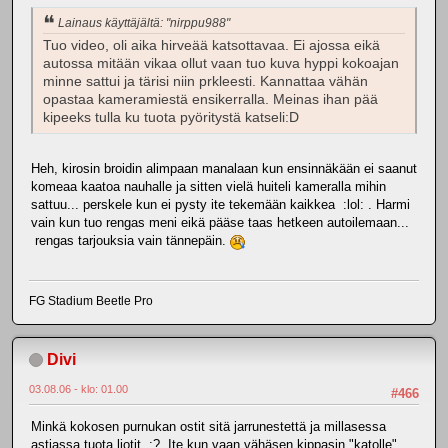
Lainaus käyttäjältä: "nirppu988"
Tuo video, oli aika hirveää katsottavaa. Ei ajossa eikä
autossa mitään vikaa ollut vaan tuo kuva hyppi kokoajan
minne sattui ja tärisi niin prkleesti. Kannattaa vähän
opastaa kameramiestä ensikerralla. Meinas ihan pää
kipeeks tulla ku tuota pyöritystä katseli:D
Heh, kirosin broidin alimpaan manalaan kun ensinnäkään ei saanut
komeaa kaatoa nauhalle ja sitten vielä huiteli kameralla mihin
sattuu... perskele kun ei pysty ite tekemään kaikkea :lol: . Harmi
vain kun tuo rengas meni eikä pääse taas hetkeen autoilemaan...
rengas tarjouksia vain tännepäin.
FG Stadium Beetle Pro
Divi
03.08.06 - klo: 01.00
#466
Minkä kokosen purnukan ostit sitä jarrunestettä ja millasessa
astiassa tuota liotit :? Ite kun vaan vähäsen kippasin "katolle"