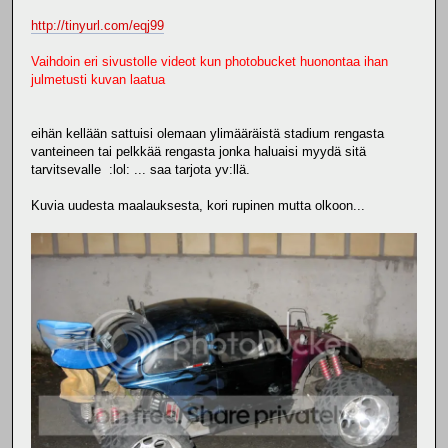
http://tinyurl.com/eqj99
Vaihdoin eri sivustolle videot kun photobucket huonontaa ihan
julmetusti kuvan laatua
eihän kellään sattuisi olemaan ylimääräistä stadium rengasta
vanteineen tai pelkkää rengasta jonka haluaisi myydä sitä
tarvitsevalle :lol: ... saa tarjota yv:llä.
Kuvia uudesta maalauksesta, kori rupinen mutta olkoon...