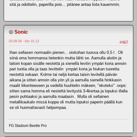
sitä ja odottelin, paperilla pois... pitänee antaa liota kauemmin.
Sonic
03.08.06 - klo: 01.12
#467
Ihan sellasen normaalin pienen... oiskohan tuossa ollu 0,5 l . Oli
siinä oma hommansa tietenkin mutta lähti se. Aamulla aloitin ja
laitoin kopan sisälle nestettä ja sienellä levitin ympäri koria annoin
pari tuntia olla ja taas levittelin ympäri koria ja hiukan tuoretta
nestettä sekaan. Kolme tai neljä kertaa taisin levitellä päivän
aikana ja sitten annoin olla yön yli ja aamulla sienellä hinkkasin
maalit liikenteeseen ja vedellä huuhtelin mäkeen, "ekoteko" :oops:
sitten sama homma eli nestettä levitystä 3-4kertaa ja lopuksi illalla
pesin puhtaaksi ja aamulla maalasin. Mulla oli sellainen
metallikaukalo missä koppa oli mutta lopuksi paperin päällä kun
se oli huomattavasti helpompaa.
FG Stadium Beetle Pro