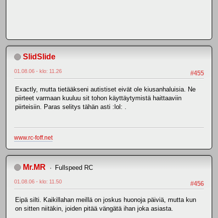
SlidSlide
01.08.06 - klo: 11.26
#455
Exactly, mutta tietääkseni autistiset eivät ole kiusanhaluisia. Ne
piirteet varmaan kuuluu sit tohon käyttäytymistä haittaaviin
piirteisiin. Paras selitys tähän asti :lol: .
www.rc-foff.net
Mr.MR
Fullspeed RC
01.08.06 - klo: 11.50
#456
Eipä silti. Kaikillahan meillä on joskus huonoja päiviä, mutta kun
on sitten niitäkin, joiden pitää vängätä ihan joka asiasta.