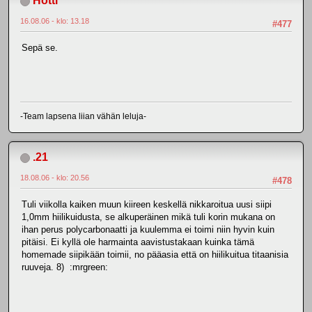
Hotti
16.08.06 - klo: 13.18
#477
Sepä se.
-Team lapsena liian vähän leluja-
.21
18.08.06 - klo: 20.56
#478
Tuli viikolla kaiken muun kiireen keskellä nikkaroitua uusi siipi
1,0mm hiilikuidusta, se alkuperäinen mikä tuli korin mukana on
ihan perus polycarbonaatti ja kuulemma ei toimi niin hyvin kuin
pitäisi. Ei kyllä ole harmainta aavistustakaan kuinka tämä
homemade siipikään toimii, no pääasia että on hiilikuitua titaanisia
ruuveja. 8) :mrgreen: