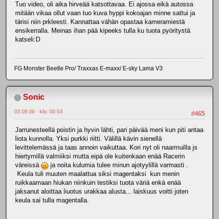
Tuo video, oli aika hirveää katsottavaa. Ei ajossa eikä autossa
mitään vikaa ollut vaan tuo kuva hyppi kokoajan minne sattui ja
tärisi niin prkleesti. Kannattaa vähän opastaa kameramiestä
ensikerralla. Meinas ihan pää kipeeks tulla ku tuota pyöritystä
katseli:D
FG Monster Beetle Pro/ Traxxas E-maxx/ E-sky Lama V3
Sonic
03.08.06 - klo: 00.54
#465
Jarrunesteellä poistin ja hyvin lähti, pari päivää meni kun piti antaa
liota kunnolla. Yksi purkki riitti. Välillä kävin sienellä
levittelemässä ja taas annoin vaikuttaa. Kori nyt oli naarmuilla js
hiertymillä valmiiksi mutta eipä ole kuitenkaan enää Racerin
väreissä
ja noita kulumia tulee minun ajotyylillä varmasti .
Keula tuli muuten maalattua siksi magentaksi kun menin
ruikkaamaan hiukan niinkuin testiksi tuota väriä enkä enää
jaksanut aloittaa liuotus urakkaa alusta... laiskuus voitti joten
keula sai tulla magentalla.