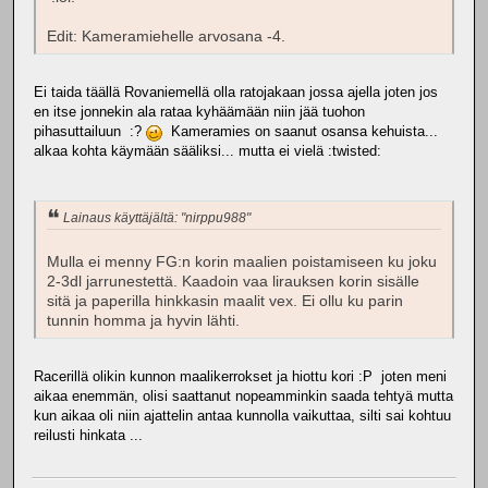
Edit: Kameramiehelle arvosana -4.
Ei taida täällä Rovaniemellä olla ratojakaan jossa ajella joten jos
en itse jonnekin ala rataa kyhäämään niin jää tuohon
pihasuttailuun :?
Kameramies on saanut osansa kehuista...
alkaa kohta käymään sääliksi... mutta ei vielä :twisted:
Lainaus käyttäjältä: "nirppu988"
Mulla ei menny FG:n korin maalien poistamiseen ku joku
2-3dl jarrunestettä. Kaadoin vaa lirauksen korin sisälle
sitä ja paperilla hinkkasin maalit vex. Ei ollu ku parin
tunnin homma ja hyvin lähti.
Racerillä olikin kunnon maalikerrokset ja hiottu kori :P joten meni
aikaa enemmän, olisi saattanut nopeamminkin saada tehtyä mutta
kun aikaa oli niin ajattelin antaa kunnolla vaikuttaa, silti sai kohtuu
reilusti hinkata ...