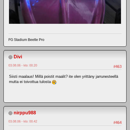
FG Stadium Beetle Pro
Divi
03.08.06 - klo: 00.20
#463
Siisti maalaus! Millä poistit maalit? ite olen yrittäny jarrunesteellä
mutta ei toivottua tulosta
nirppu988
03.08.06 - klo: 00.42
#464