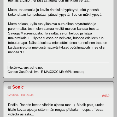
tuollaisia paljon, ei rassaa autoa juuri minkään vertaa...
Mutta, tasamaalla ja koviin rinteisiin hypättynä, sitä yleensä
tarkoitetaan kun puhutaan pituushypystä. Tuo on mäkihyppyä...
Mutta asiaan, kyllä tuo ylläoleva auto alkaa näyttämään jo
paremmalta, tosin olen samaa mieltä muiden kanssa tuosta
Savaga/Madi-rungosta. Toisaalta, se on helppo ja halpa
runkoratkaisu... Hyvää tuossa on neliveto, huonoa edelleen tuo
toteutustapa. Näissä isoissa mielestäni ainoa kunnollinen tapa on
kardaaniveto ja mieluusti napavälitykset pyörännapoihin, se olisi
nannaa :D
http://www.lynxracing.net
Carson Gas Devil 4wd, E-MAXX/CC MMM/Plettenberg
Sonic
02.08.06 - klo: 23.38
#462
Dodiin, Racerin beetle vihdoin ajossa taas ;). Maalit pois, uudet
tilalle kovaa ajoa ja sitten män rengas p*skaksi :oops: . Tossa
videota asiasta...