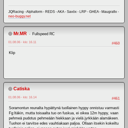
JQRacing - Alphaform - REDS - AKA - Savöx - LRP - GHEA - Maugrafix -
neo-buggy.net
Mr.MR
Fullspeed RC
01.08.06 - klo: 16.11
#460
Klip
Catiska
01.08.06 - klo: 16.14
#461
Soramontun reunalta hypättynä tuollainen hyppy onnistuu varmasti
Fg:ltäkin, mutta toisaalta tuo on fuskua, ei oikea 12m hyppy, vaan
pehmeä pudotus pehmeään hiekkaan ja vielä jyrkkään alamäkeen.
Tuohon ei tarvitse edes vauhtiakaan paljoa. Ollaan itsekin kokeiltu