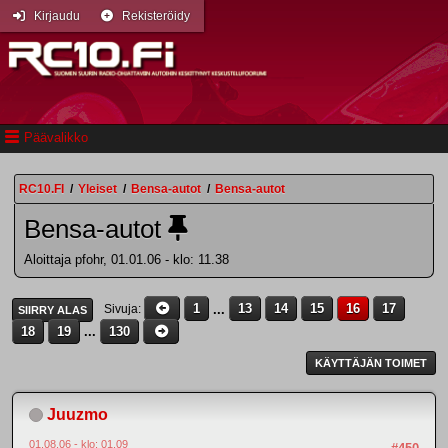
Kirjaudu
Rekisteröidy
Päävalikko
RC10.FI
/
Yleiset
/
Bensa-autot
/
Bensa-autot
Bensa-autot
Aloittaja pfohr, 01.01.06 - klo: 11.38
1
...
13
14
15
16
17
Sivuja
SIIRRY ALAS
18
19
...
130
KÄYTTÄJÄN TOIMET
Juuzmo
01.08.06 - klo: 01.09