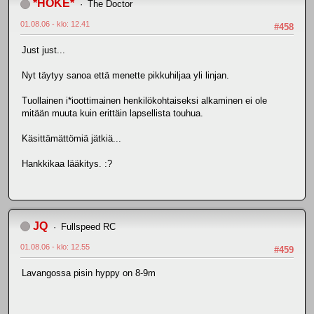
*HOKE*
The Doctor
01.08.06 - klo: 12.41
#458
Just just...
Nyt täytyy sanoa että menette pikkuhiljaa yli linjan.
Tuollainen i*ioottimainen henkilökohtaiseksi alkaminen ei ole
mitään muuta kuin erittäin lapsellista touhua.
Käsittämättömiä jätkiä...
Hankkikaa lääkitys. :?
JQ
Fullspeed RC
01.08.06 - klo: 12.55
#459
Lavangossa pisin hyppy on 8-9m