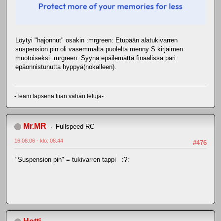
Löytyi "hajonnut" osakin :mrgreen: Etupään alatukivarren
suspension pin oli vasemmalta puolelta menny S kirjaimen
muotoiseksi :mrgreen: Syynä epäilemättä finaalissa pari
epäonnistunutta hyppyä(nokalleen).
-Team lapsena liian vähän leluja-
Mr.MR
Fullspeed RC
16.08.06 - klo: 08.44
#476
"Suspension pin" = tukivarren tappi :?: