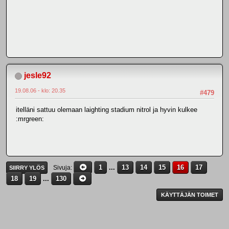
jesle92
19.08.06 - klo: 20.35
#479
itelläni sattuu olemaan laighting stadium nitrol ja hyvin kulkee
:mrgreen:
1
...
13
14
15
16
17
Sivuja
SIIRRY YLÖS
18
19
...
130
KÄYTTÄJÄN TOIMET