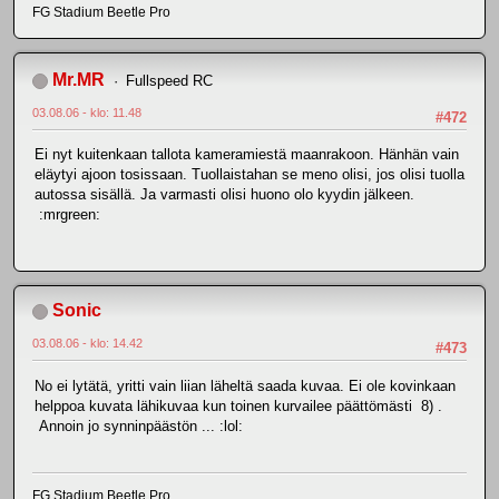
FG Stadium Beetle Pro
Mr.MR
Fullspeed RC
03.08.06 - klo: 11.48
#472
Ei nyt kuitenkaan tallota kameramiestä maanrakoon. Hänhän vain
eläytyi ajoon tosissaan. Tuollaistahan se meno olisi, jos olisi tuolla
autossa sisällä. Ja varmasti olisi huono olo kyydin jälkeen.
:mrgreen:
Sonic
03.08.06 - klo: 14.42
#473
No ei lytätä, yritti vain liian läheltä saada kuvaa. Ei ole kovinkaan
helppoa kuvata lähikuvaa kun toinen kurvailee päättömästi 8) .
Annoin jo synninpäästön ... :lol:
FG Stadium Beetle Pro