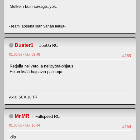
Melkein kuin savage..yök.
-Team lapsena liian vähän leluja-
Duster1
JoeUa RC
01.08.06 - klo: 09.48
#453
Ketjulla neliveto ja nelipyörä-ohjaus.
Eikun lisää hajoavia paikkoja.
Axial SCX 10 TR
Mr.MR
Fullspeed RC
01.08.06 - klo: 10.44
#454
klip