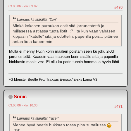
03.08.06 - klo: 09.02
#470
Lainaus käyttäjältä: "Divi"
Minkä kokosen purnukan ostit sitä jarrunestettä ja
millasessa astiassa tuota liotit :? Ite kun vaan vähäsen
kippasin "katolle" sitä ja odottelin, paperilla pois... pitänee
antaa liota kauemmin.
Mulla ei menny FG:n korin maalien poistamiseen ku joku 2-3dl
jarrunestettä. Kaadoin vaa lirauksen korin sisälle sitä ja paperilla
hinkkasin maalit vex. Ei ollu ku parin tunnin homma ja hyvin lähti.
FG Monster Beetle Pro/ Traxxas E-maxx/ E-sky Lama V3
Sonic
03.08.06 - klo: 10.36
#471
Lainaus käyttäjältä: "racer"
Menee hyvä beetle hukkaan tossa piha suttailussa
:lol: