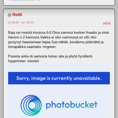
Hotti
14.08.06 - klo: 08.24
#474
Baja vei miestä kisoissa 6-0.Oma sammui kesken finaalin ja siinä
hävisin n.2 kierrosta.Vaikka ei olisi sammunut,en silti olisi
pystynyt haastamaan bajaa.Saa nähdä..kesäloma pitämättä ja
lomapalkka saamatta :mrgreen:
Parasta antia oli aamusta liukas rata ja pöytä hyndästä
hyppiminen :twisted: