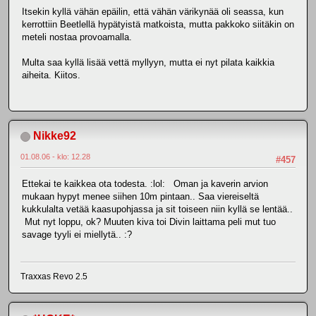
Itsekin kyllä vähän epäilin, että vähän värikynää oli seassa, kun
kerrottiin Beetlellä hypätyistä matkoista, mutta pakkoko siitäkin on
meteli nostaa provoamalla.
Multa saa kyllä lisää vettä myllyyn, mutta ei nyt pilata kaikkia
aiheita. Kiitos.
Nikke92
01.08.06 - klo: 12.28
#457
Ettekai te kaikkea ota todesta. :lol: Oman ja kaverin arvion
mukaan hypyt menee siihen 10m pintaan.. Saa viereiseltä
kukkulalta vetää kaasupohjassa ja sit toiseen niin kyllä se lentää..
Mut nyt loppu, ok? Muuten kiva toi Divin laittama peli mut tuo
savage tyyli ei miellytä.. :?
Traxxas Revo 2.5