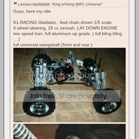
Lainaus käyttäjältä: "King of Kong @RC-Universe"
Guys, here my ride
K1-RACING Gladiator,. 4wd chain driven 1/5 scale
4 wheel steering, 26 cc zenoah. LAY DOWN ENGINE
two speed tran, full aluminum up grade. ( full bling bling
....)
full universal swingshaft (front and rear )