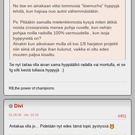
No itse en ainakaan viitsi tommosia "itsemurha" hyppyjä
tehdä, kun hajoaa nuo autot vähemmästäkin.
Ps: Pitääkin samalla mielenkiinnosta kysyä miten äkkiä
noista crossareista menee pohja ruvelle, kun nehän
pohjaa noilla radoilla 100% varmuudella , kun isoja
hyppyreitä on?
Ainakin kun aikoinaan mulla oli tuo 1/8 harjaton projekti
niin siinä oli pohja ihan kulunut, vaikka ei oltu edes
muuten paljoa kisailtu.
Se nyt taitaa olla aivan sama hyppäätkö radalla vai montulla, ei se
fg silti kestä tollasia hyppyjä :)
RB,the power of champions.
Divi
01.08.06 - klo: 03.16
#451
Antakaa olla jo... Pidetään nyt edes tämä topic pystyssä