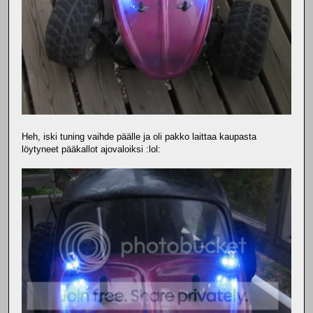
Heh, iski tuning vaihde päälle ja oli pakko laittaa kaupasta
löytyneet pääkallot ajovaloiksi :lol: