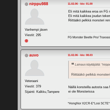
nirppu988
11.02.06 - klo: 01.00
Eli mitä kaikkea eroa on FG m
Eli mitä kaikkea joudun teke
Riittääkö pelkkä monsteri renk
Vanhempi jäsen
Viestit: 295
FG Monster Beetle Pro/ Traxxa
auvo
11.02.06 - klo: 08.03
Lainaus käyttäjältä: "nirp
Riittääkö pelkkä monsteri
Veteraani
Viestit: 379
Näillä konsteilla autosta saa
ei ole Monsterissa
Sijainti: Kalkku,Tampere
*HongNor X2CR-E*Losi SCTE*