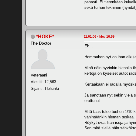
pahasti. Ei tietenkään kuivall
sekä turhan tekninen (hyndät) 
*HOKE*
11.01.06 - klo: 16.59
The Doctor
Eh...
Hommahan nyt on ihan alkujaa
Minä näin hyvinkin hienolla 
kertoja on kyseiset autot rada
Veteraani
Viestit: 12,563
Kertaakaan ei radalla myöskää
Sijainti: Helsinki
Ja sanotaan nyt sekin vielä se
erottunut.
Mitä taas tulee tuohon 1/10 kr
vähintäänkin hieman tuskaa.
Röykyt ovat liian isoja ja hyn
Sen mitä siellä näin sähkökro