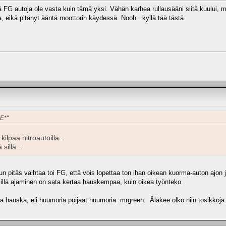
ä FG autoja ole vasta kuin tämä yksi. Vähän karhea rullausääni siitä kuului, m
a, eikä pitänyt ääntä moottorin käydessä. Nooh...kyllä tää tästä.
KE*"
ilpaa nitroautoilla...
sillä...
 pitäs vaihtaa toi FG, että vois lopettaa ton ihan oikean kuorma-auton ajon ja
lä sillä ajaminen on sata kertaa hauskempaa, kuin oikea työnteko.
lla hauska, eli huumoria poijaat huumoria :mrgreen: Äläkee olko niin tosikkoja.