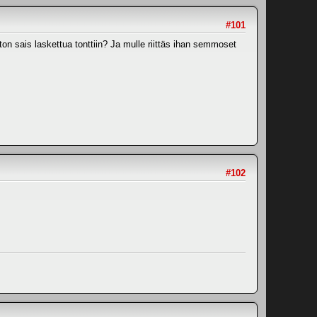
#101
uton sais laskettua tonttiin? Ja mulle riittäs ihan semmoset
#102