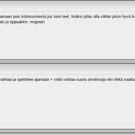
amaan pois kotosuomesta jos tuon teet. lisäksi pitäs olla vähän pirun hyvä kus
ain jo tippuakkin :mrgreen:
aihtaa ja opettelee ajamaan + vielä voittaa suuria arvokisoja niin ehkä saattaa