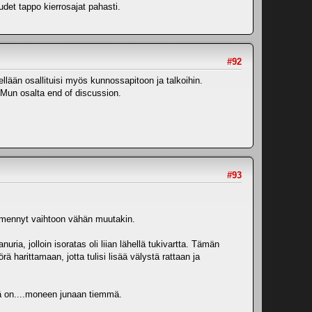
det tappo kierrosajat pahasti.
#92
elellään osallituisi myös kunnossapitoon ja talkoihin.
Mun osalta end of discussion.
#93
is mennyt vaihtoon vähän muutakin.
ria, jolloin isoratas oli liian lähellä tukivartta. Tämän
rä harittamaan, jotta tulisi lisää välystä rattaan ja
ä on....moneen junaan tiemmä.