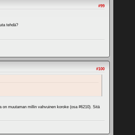
#99
uuta tehdä?
#100
alla on muutaman millin vahvuinen koroke (osa #6210). Sitä