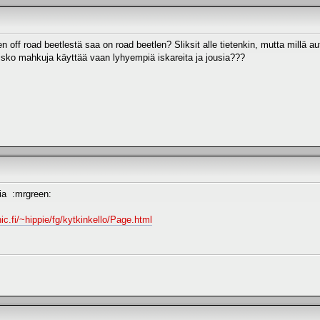
n off road beetlestä saa on road beetlen? Sliksit alle tietenkin, mutta millä a
Olisko mahkuja käyttää vaan lyhyempiä iskareita ja jousia???
ia :mrgreen:
ic.fi/~hippie/fg/kytkinkello/Page.html