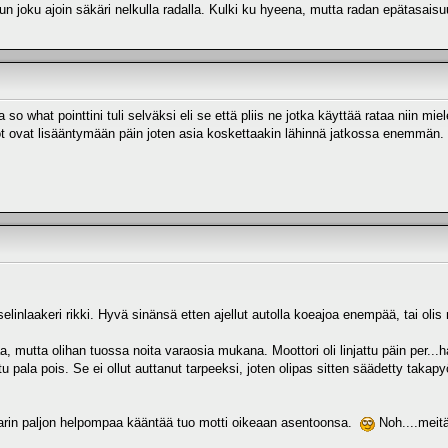
 joku ajoin säkäri nelkulla radalla. Kulki ku hyeena, mutta radan epätasaisuu
 so what pointtini tuli selväksi eli se että pliis ne jotka käyttää rataa niin mi
vat lisääntymään päin joten asia koskettaakin lähinnä jatkossa enemmän. 
kselinlaakeri rikki. Hyvä sinänsä etten ajellut autolla koeajoa enempää, tai ol
 mutta olihan tuossa noita varaosia mukana. Moottori oli linjattu päin per...hanu
tu pala pois. Se ei ollut auttanut tarpeeksi, joten olipas sitten säädetty takapyö
lkkarin paljon helpompaa kääntää tuo motti oikeaan asentoonsa.
Noh....meit