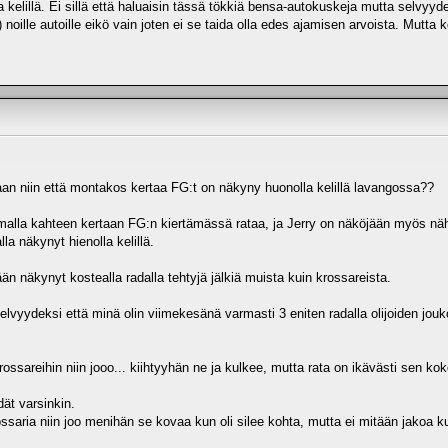
a kelillä. Ei sillä että haluaisin tässä tökkiä bensa-autokuskeja mutta selvyyde
noille autoille eikö vain joten ei se taida olla edes ajamisen arvoista. Mutta ko
n niin että montakos kertaa FG:t on näkyny huonolla kelillä lavangossa??
ilmalla kahteen kertaan FG:n kiertämässä rataa, ja Jerry on näköjään myös näh
lla näkynyt hienolla kelillä.
n näkynyt kostealla radalla tehtyjä jälkiä muista kuin krossareista.
lvyydeksi että minä olin viimekesänä varmasti 3 eniten radalla olijoiden joukoss
ossareihin niin jooo... kiihtyyhän ne ja kulkee, mutta rata on ikävästi sen koko
dät varsinkin.
ssaria niin joo menihän se kovaa kun oli silee kohta, mutta ei mitään jakoa k