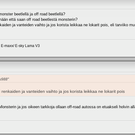
onster beetlellä ja off road beetlellä?
mään että saan off road beetlestä monsterin?
aiden ja vanteiden vaihto ja jos korista leikkaa ne lokarit pois, eli tarviiko m
s E-maxx/ E-sky Lama V3
pu988"
 renkaiden ja vanteiden vaihto ja jos korista leikkaa ne lokarit pois
 Monsterin ja jos oikeen tarkkoja ollaan off-road autossa on etuakseli holvin 