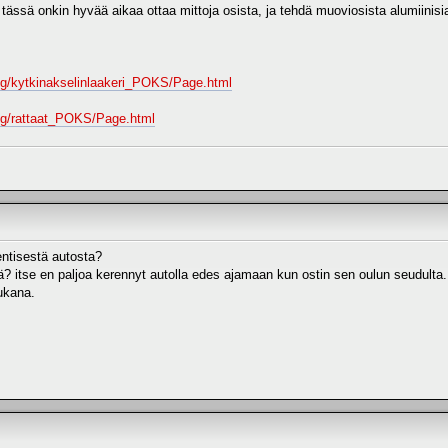
 tässä onkin hyvää aikaa ottaa mittoja osista, ja tehdä muoviosista alumiini
/fg/kytkinakselinlaakeri_POKS/Page.html
/fg/rattaat_POKS/Page.html
entisestä autosta?
tä? itse en paljoa kerennyt autolla edes ajamaan kun ostin sen oulun seudulta.
ukana.