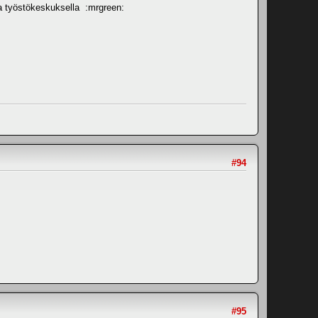
sia työstökeskuksella :mrgreen:
#94
#95