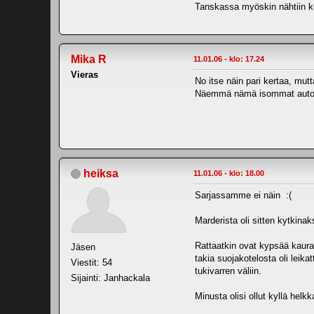
Tanskassa myöskin nähtiin kun
Mika R
11.01.06 - klo: 17.24
Vieras
No itse näin pari kertaa, mutta
Näemmä nämä isommat autot o
heiksa
11.01.06 - klo: 18.00
Sarjassamme ei näin :(
Marderista oli sitten kytkina
Rattaatkin ovat kypsää kauraa,
Jäsen
takia suojakotelosta oli leikat
Viestit: 54
tukivarren väliin.
Sijainti: Janhackala
Minusta olisi ollut kyllä he