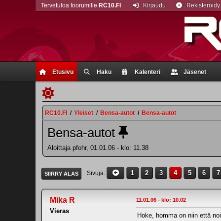
Tervetuloa foorumille
RC10.FI
Kirjaudu
Rekisteröidy
Etusivu
Haku
Kalenteri
Jäsenet
RC10.FI
/
Yleiset
/
Bensa-autot
/
Bensa-autot
Bensa-autot
Aloittaja pfohr, 01.01.06 - klo: 11.38
1
2
3
4
5
6
7
Sivuja
SIIRRY ALAS
Mika R
11.01.06 - klo: 10.02
Vieras
Hoke, homma on niin että noill