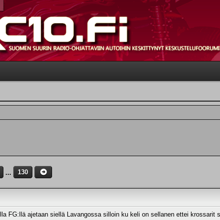
...
130
a FG:llä ajetaan siellä Lavangossa silloin ku keli on sellanen ettei krossarit sie