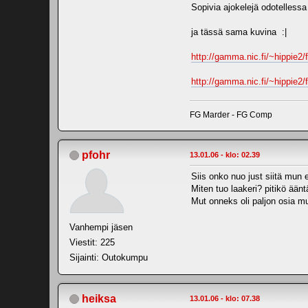
Sopivia ajokelejä odotellessa
ja tässä sama kuvina :|
http://gamma.nic.fi/~hippie2
http://gamma.nic.fi/~hippie2
FG Marder - FG Comp
pfohr
13.01.06 - klo: 02.39
Siis onko nuo just siitä mun 
Miten tuo laakeri? pitikö ään
Mut onneks oli paljon osia m
Vanhempi jäsen
Viestit: 225
Sijainti: Outokumpu
heiksa
13.01.06 - klo: 07.38