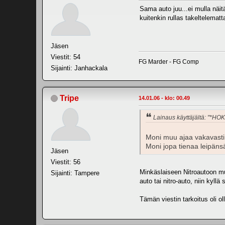
Sama auto juu...ei mulla näit
kuitenkin rullas takeltelematt
Jäsen
Viestit: 54
FG Marder - FG Comp
Sijainti: Janhackala
Tripe
14.01.06 - klo: 00.49
Lainaus käyttäjältä: "*HO
Moni muu ajaa vakavasti k
Moni jopa tienaa leipänsä 
Jäsen
Viestit: 56
Minkäslaiseen Nitroautoon mun
Sijainti: Tampere
auto tai nitro-auto, niin kyl
Tämän viestin tarkoitus oli o