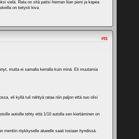
ksi vielä. Rata on sitä paitsi hieman liian pieni ja kapea
keilla on tietysti kiva.
#91
nyt, mutta ei samalla kerralla kuin minä. Eli muutamia
a, eli kyllä tuli nähtyä rataa niin paljon että nuo olisi
isille autoille tehty että 1/10 autolla sen kiertäminen on
un mentiin röykkyselle alueelle saati tosiaan hyndissä.