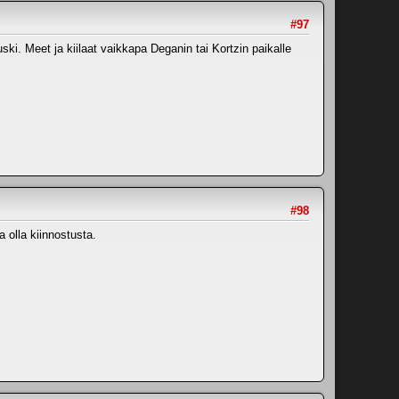
#97
ki. Meet ja kiilaat vaikkapa Deganin tai Kortzin paikalle
#98
 olla kiinnostusta.