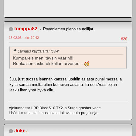
tomppa82
Rovaniemen pienoisautoilijat
15.02.06 - klo: 19.42
#26
Lainaus käyttäjältä: "Divi"
Kumpareis meni täysin väärin!!!
Ronkaisen lasku oli kullan arvonen..
Juu, just tuossa isännän kanssa juteltiin asiasta puhelimessa ja
kyllä samaa mieltä oltiin kumpikin asiasta. Ei sen Aussipojan
lasku ihan yhtä hyvä ollu.
Ajokunnossa LRP Blast S10 TX2 ja Surge grusher-vene.
Lisäksi muutamia innostusta odottavia auto-projekteja
Juke-