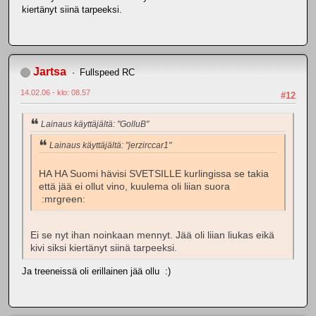
kiertänyt siinä tarpeeksi.
Jartsa
Fullspeed RC
14.02.06 - klo: 08.57
#12
Lainaus käyttäjältä: "GolluB"
Lainaus käyttäjältä: "jerzirccar1"
HA HA Suomi hävisi SVETSILLE kurlingissa se takia
että jää ei ollut vino, kuulema oli liian suora
:mrgreen:
Ei se nyt ihan noinkaan mennyt. Jää oli liian liukas eikä
kivi siksi kiertänyt siinä tarpeeksi.
Ja treeneissä oli erillainen jää ollu :)