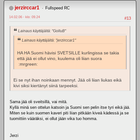
jerzirccar1
Fullspeed RC
14.02.06 - klo: 09.24
#13
Lainaus käyttäjältä: "GolluB"
Lainaus käyttäjältä: "jerzirccar1"
HA HA Suomi hävisi SVETSILLE kurlingissa se takia
että jää ei ollut vino, kuulema oli liian suora
:mrgreen:
Ei se nyt ihan noinkaan mennyt. Jää oli liian liukas eikä
kivi siksi kiertänyt siinä tarpeeksi.
Sama jää oli sveitsillä, vai mitä.
Kyllä minä sen ottelun katsoin ja Suomi sen pelin itse tyri eikä jää.
Miten se kuin suomen kaveri piti liian pitkään kiveä kädessä ja se
tuomittiin vääräksi, ei ollut jään vika tuo homma.
Jerzi