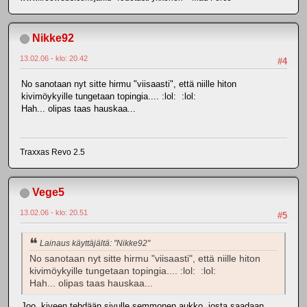
Nikke92
13.02.06 - klo: 20.42
#4
No sanotaan nyt sitte hirmu "viisaasti", että niille hiton
kivimöykyille tungetaan topingia.... :lol: :lol:
Hah... olipas taas hauskaa...
Traxxas Revo 2.5
Vege5
13.02.06 - klo: 20.51
#5
Lainaus käyttäjältä: "Nikke92"
No sanotaan nyt sitte hirmu "viisaasti", että niille hiton
kivimöykyille tungetaan topingia.... :lol: :lol:
Hah... olipas taas hauskaa...
Joo, kiveen tehdään sivulle semmonen aukko, josta saadaan