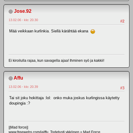
Jose.92
13.02.06 - klo: 20.30
#2
Mää veikkaan kurlinkia. Siellä kärähtää ekana
Ei kiroilulla rajaa, kun savagella ajaa! Ihminen syö ja kakkii!
Affu
13.02.06 - klo: 20.39
#3
Tai sit joku hokittaja :lol: onko muka joskus kurlingissa käytetty
doupingia :?
||Mad force||
www.freewebs.com/jalffu Todetusti ykkönen = Mad Force