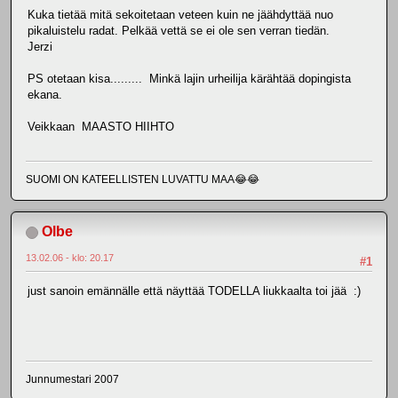
Kuka tietää mitä sekoitetaan veteen kuin ne jäähdyttää nuo
pikaluistelu radat. Pelkää vettä se ei ole sen verran tiedän.
Jerzi
PS otetaan kisa......... Minkä lajin urheilija kärähtää dopingista
ekana.
Veikkaan MAASTO HIIHTO
SUOMI ON KATEELLISTEN LUVATTU MAA😂😂
Olbe
13.02.06 - klo: 20.17
#1
just sanoin emännälle että näyttää TODELLA liukkaalta toi jää :)
Junnumestari 2007