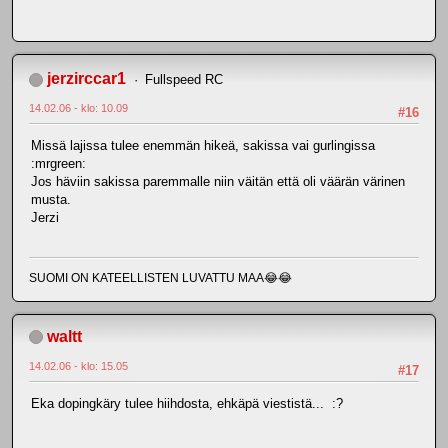
jerzirccar1
Fullspeed RC
14.02.06 - klo: 10.09
#16
Missä lajissa tulee enemmän hikeä, sakissa vai gurlingissa
:mrgreen:
Jos häviin sakissa paremmalle niin väitän että oli väärän värinen
musta.
Jerzi
SUOMI ON KATEELLISTEN LUVATTU MAA😂😂
waltt
14.02.06 - klo: 15.05
#17
Eka dopingkäry tulee hiihdosta, ehkäpä viestistä... :?