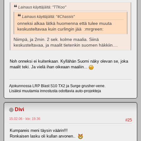
Lainaus käyttäjältä: "TTKoo"
Lainaus käyttäjältä: "4Chassis"
onneksi alkaa lätkä huomenna että tulee muuta
keskusteltavaa kuin curlingin jää :mrgreen:
Niimpä, ja 2min. 2 sek. kolme maalia. Siinä
keskusteltavaa, ja maalit tietenkin suomen häkkiin....
Noh onneksi ei kuitenkaan. Kyllähän Suomi näky olevan se, joka
maalit teki. Ja vielä ihan oikeaan maaliin...
Ajokunnossa LRP Blast S10 TX2 ja Surge grusher-vene.
Lisäksi muutamia innostusta odottavia auto-projekteja
Divi
15.02.06 - klo: 19.36
#25
Kumpareis meni täysin väärin!!!
Ronkaisen lasku oli kullan arvonen..