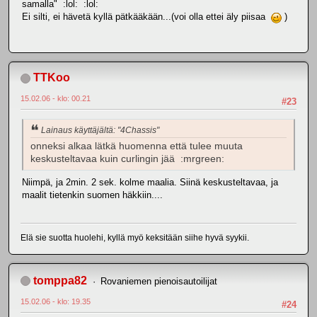
samalla" :lol: :lol:
Ei silti, ei hävetä kyllä pätkääkään...(voi olla ettei äly piisaa
)
TTKoo
15.02.06 - klo: 00.21
#23
Lainaus käyttäjältä: "4Chassis"
onneksi alkaa lätkä huomenna että tulee muuta
keskusteltavaa kuin curlingin jää :mrgreen:
Niimpä, ja 2min. 2 sek. kolme maalia. Siinä keskusteltavaa, ja
maalit tietenkin suomen häkkiin....
Elä sie suotta huolehi, kyllä myö keksitään siihe hyvä syykii.
tomppa82
Rovaniemen pienoisautoilijat
15.02.06 - klo: 19.35
#24