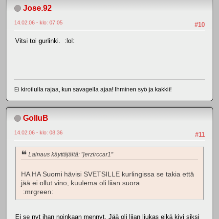
Jose.92
14.02.06 - klo: 07.05
#10
Vitsi toi gurlinki. :lol:
Ei kiroilulla rajaa, kun savagella ajaa! Ihminen syö ja kakkii!
GolluB
14.02.06 - klo: 08.36
#11
Lainaus käyttäjältä: "jerzirccar1"
HA HA Suomi hävisi SVETSILLE kurlingissa se takia että
jää ei ollut vino, kuulema oli liian suora
:mrgreen:
Ei se nyt ihan noinkaan mennyt. Jää oli liian liukas eikä kivi siksi