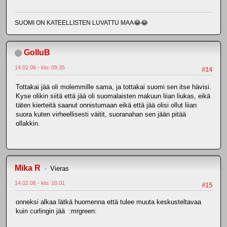
SUOMI ON KATEELLISTEN LUVATTU MAA😂😂
GolluB
14.02.06 - klo: 09.35
#14
Tottakai jää oli molemmille sama, ja tottakai suomi sen itse hävisi.
Kyse olikin siitä että jää oli suomalaisten makuun liian liukas, eikä
täten kierteitä saanut onnistumaan eikä että jää olisi ollut liian
suora kuten virheellisesti väitit, suoranahan sen jään pitää
ollakkin.
Mika R
Vieras
14.02.06 - klo: 10.01
#15
onneksi alkaa lätkä huomenna että tulee muuta keskusteltavaa
kuin curlingin jää :mrgreen: