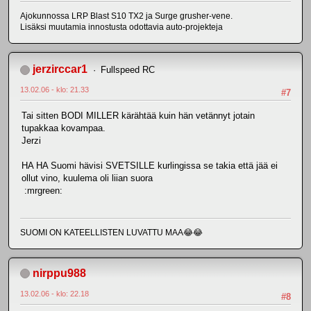
Ajokunnossa LRP Blast S10 TX2 ja Surge grusher-vene.
Lisäksi muutamia innostusta odottavia auto-projekteja
jerzirccar1
Fullspeed RC
13.02.06 - klo: 21.33
#7
Tai sitten BODI MILLER kärähtää kuin hän vetännyt jotain
tupakkaa kovampaa.
Jerzi
HA HA Suomi hävisi SVETSILLE kurlingissa se takia että jää ei
ollut vino, kuulema oli liian suora
:mrgreen:
SUOMI ON KATEELLISTEN LUVATTU MAA😂😂
nirppu988
13.02.06 - klo: 22.18
#8