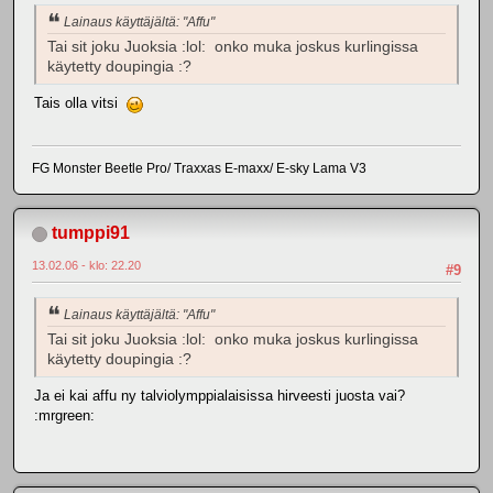
Lainaus käyttäjältä: "Affu"
Tai sit joku Juoksia :lol: onko muka joskus kurlingissa
käytetty doupingia :?
Tais olla vitsi
FG Monster Beetle Pro/ Traxxas E-maxx/ E-sky Lama V3
tumppi91
13.02.06 - klo: 22.20
#9
Lainaus käyttäjältä: "Affu"
Tai sit joku Juoksia :lol: onko muka joskus kurlingissa
käytetty doupingia :?
Ja ei kai affu ny talviolymppialaisissa hirveesti juosta vai?
:mrgreen: