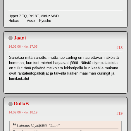
Hyper 7 TQ, Rc18T, Mini-z AWD
Hobao. Asso. Kyosho
Jaani
14.02.06 - klo: 17.05
#18
Sanokaa mitä sanotte, mutta tuo curling on naurettavan näköistä
hommaa, kun isot miehet harjaavat jäätä. Näistä olympialaisista
on tullut tänä päivänä melkoista lekkeripeliä kun kesällä mukana
ovat rantalentopalloilijat ja talvella kaiken maailman curlingit ja
lumilautailut
GolluB
14.02.06 - klo: 18.19
#19
Lainaus käyttäjältä: "Jaani"