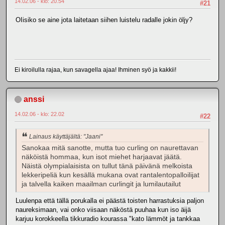
14.02.06 - klo: 20.54
#21
OIisiko se aine jota laitetaan siihen luistelu radalle jokin öljy?
Ei kiroilulla rajaa, kun savagella ajaa! Ihminen syö ja kakkii!
anssi
14.02.06 - klo: 22.02
#22
Lainaus käyttäjältä: "Jaani"
Sanokaa mitä sanotte, mutta tuo curling on naurettavan
näköistä hommaa, kun isot miehet harjaavat jäätä.
Näistä olympialaisista on tullut tänä päivänä melkoista
lekkeripeliä kun kesällä mukana ovat rantalentopalloilijat
ja talvella kaiken maailman curlingit ja lumilautailut
Luulenpa että tällä porukalla ei päästä toisten harrastuksia paljon
naureksimaan, vai onko viisaan näköstä puuhaa kun iso äijä
karjuu korokkeella tikkuradio kourassa "kato lämmöt ja tankkaa