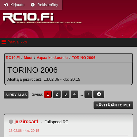
Kirjaudu
Rekisteröidy
Päävalikko
RC10.FI
/
Muut
/
Vapaa keskustelu
/
TORINO 2006
TORINO 2006
Aloittaja jerzirccar1, 13.02.06 - klo: 20.15
1
2
3
4
...
7
Sivuja
SIIRRY ALAS
KÄYTTÄJÄN TOIMET
jerzirccar1
Fullspeed RC
13.02.06 - klo: 20.15