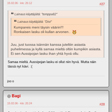
15.02.06 - klo: 20.12
#27
Lainaus käyttäjältä: "tomppa82"
Lainaus käyttäjältä: "Divi"
Kumpareis meni täysin väärin!!!
Ronkaisen lasku oli kullan arvonen..
Juu, just tuossa isännän kanssa juteltiin asiasta
puhelimessa ja kyllä samaa mieltä oltiin kumpikin asiasta.
Ei sen Aussipojan lasku ihan yhtä hyvä ollu.
Samaa mieltä. Aussipojan lasku ei ollut niin hyvä. Mutta näin
tässä nyt kävi. :(
joo o
Bagi
15.02.06 - klo: 20.24
#28