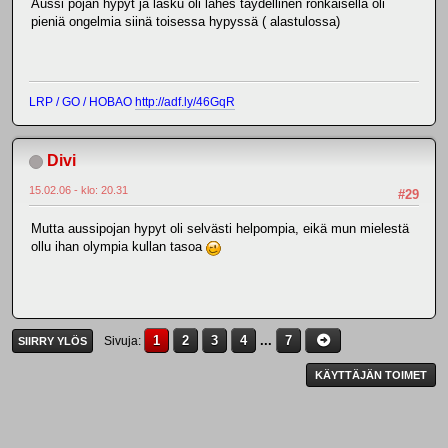
Aussi pojan hypyt ja lasku oli lähes täydellinen ronkaisella oli
pieniä ongelmia siinä toisessa hypyssä ( alastulossa)
LRP / GO / HOBAO
http://adf.ly/46GqR
Divi
15.02.06 - klo: 20.31
#29
Mutta aussipojan hypyt oli selvästi helpompia, eikä mun mielestä
ollu ihan olympia kullan tasoa
1
2
3
4
...
7
Sivuja
SIIRRY YLÖS
KÄYTTÄJÄN TOIMET