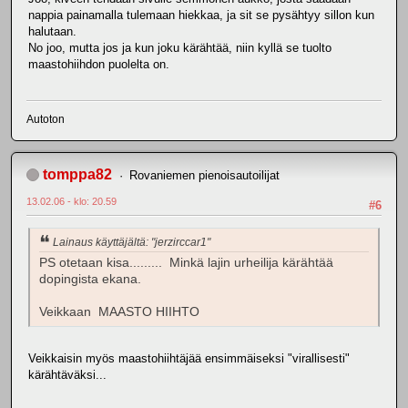
nappia painamalla tulemaan hiekkaa, ja sit se pysähtyy sillon kun
halutaan.
No joo, mutta jos ja kun joku kärähtää, niin kyllä se tuolto
maastohiihdon puolelta on.
Autoton
tomppa82
Rovaniemen pienoisautoilijat
13.02.06 - klo: 20.59
#6
Lainaus käyttäjältä: "jerzirccar1"
PS otetaan kisa......... Minkä lajin urheilija kärähtää
dopingista ekana.
Veikkaan MAASTO HIIHTO
Veikkaisin myös maastohiihtäjää ensimmäiseksi "virallisesti"
kärähtäväksi...