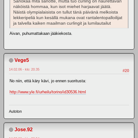
Sanokaa mitä sanotte, mutta tuo curling on naurettavan
näköistä hommaa, kun isot miehet harjaavat jäätä.
Näistä olympialaisista on tullut tänä päivänä melkoista
lekkeripeliä kun kesällä mukana ovat rantalentopalloilijat
ja talvella kaiken maailman curlingit ja lumilautailut
Aivan, puhumattakaan jääkiekosta.
Vege5
14.02.06 - klo: 20.35
#20
No niin, että käry kävi, jo ennen suoritusta:
http://www.yle.fi/urheilu/torino/id30536.html
Autoton
Jose.92