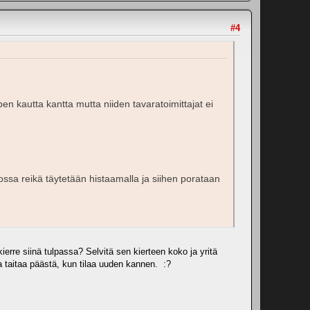
#4
ben kautta kantta mutta niiden tavaratoimittajat ei
ssa reikä täytetään histaamalla ja siihen porataan
kierre siinä tulpassa? Selvitä sen kierteen koko ja yritä
a taitaa päästä, kun tilaa uuden kannen. :?