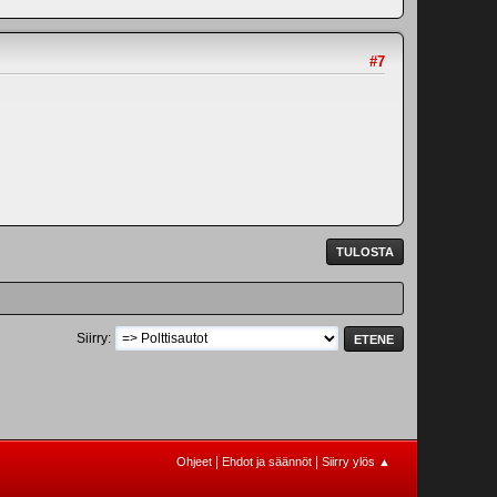
#7
TULOSTA
Siirry
|
|
Ohjeet
Ehdot ja säännöt
Siirry ylös ▲