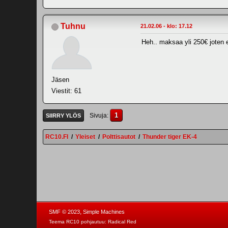
Tuhnu
21.02.06 - klo: 17.12
Heh.. maksaa yli 250€ joten e
Jäsen
Viestit: 61
1
Sivuja
SIIRRY YLÖS
RC10.FI
/
Yleiset
/
Polttisautot
/
Thunder tiger EK-4
,
SMF © 2023
Simple Machines
Teema RC10 pohjautuu:
Radical Red