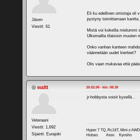
Eli ku edellinen omistaja oli 
pystyny toimittamaan kantta.
Jäsen
Viestit: 61
Mistä voi kokeilla mielummi 
Ulkomailta tilaisisin muuten
Onko vanhan kanteen mahdollis
väännetään uudet kierteet?
Olis vaan mukavaa että pääsi
waltt
20.02.06 - klo: 08.39
jr-hobbysta voisit kysellä...
Veteraani
Viestit: 1,692
Hyper 7 TQ, Rc18T, Mini-z AWD
Sijainti: Eurajoki
Hobao. Asso. Kyosho