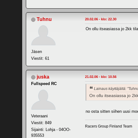
Tuhnu
20.02.06 - klo: 22.30
On ollu itseasiassa jo 2kk til
Jäsen
Viestit: 61
juska
21.02.06 - klo: 10.56
Fullspeed RC
Lainaus käyttäjältä: "Tuhn
On ollu itseasiassa jo 2kk
no osta sitten siihen uusi moo
Veteraani
Viestit: 849
Racers Group Finland Team
Sijainti: Lohja - 04OO-
935553