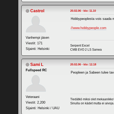
Castrol
20.02.06 - klo: 11.10
Hobbypeoplesta vois saada 
//www.hobbypeople.com
Vanhempi jäsen
Viestit: 171
Serpent Excel
Sijainti: Helsinki
CMB EVO 2 LS Sanwa
Sami L
20.02.06 - klo: 12.18
Fullspeed RC
Peopleen ja Sabeen tulee ta
Veteraani
Tiedätkö miksi olet mekaanikko
Viestit: 2,200
Sinulla on kädet mutta ei aivoja
Sijainti: Helsinki / UAU