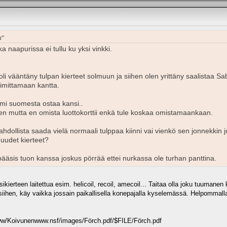
u"
a naapurissa ei tullu ku yksi vinkki.
 oli vääntäny tulpan kierteet solmuun ja siihen olen yrittäny saalistaa Sa
oimittamaan kantta.
mmi suomesta ostaa kansi..
uten mutta en omista luottokorttii enkä tule koskaa omistamaankaan.
ollista saada vielä normaali tulppaa kiinni vai vienkö sen jonnekkin jo
 uudet kierteet?
ääsis tuon kanssa joskus pörrää ettei nurkassa ole turhan panttina.
kierteen laitettua esim. helicoil, recoil, amecoil... Taitaa olla joku tuumanen 
 siihen, käy vaikka jossain paikallisella konepajalla kyselemässä. Helpommall
/www/Koivunenwww.nsf/images/Förch.pdf/$FILE/Förch.pdf