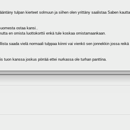
vääntäny tulpan kierteet solmuun ja siihen olen yrittäny saalistaa Saben kautta
suomesta ostaa kansi..
 mutta en omista luottokorttii enkä tule koskaa omistamaankaan.
ta saada vielä normaali tulppaa kiinni vai vienkö sen jonnekkin jossa reikä t
s tuon kanssa joskus pörrää ettei nurkassa ole turhan panttina.