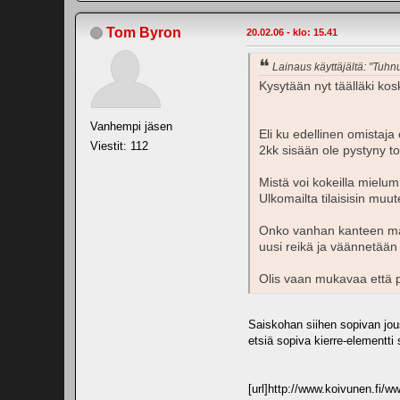
Tom Byron
20.02.06 - klo: 15.41
Lainaus käyttäjältä: "Tuhn
Kysytään nyt täälläki kosk
Vanhempi jäsen
Eli ku edellinen omistaja
Viestit: 112
2kk sisään ole pystyny t
Mistä voi kokeilla mielu
Ulkomailta tilaisisin mu
Onko vanhan kanteen mahd
uusi reikä ja väännetään
Olis vaan mukavaa että p
Saiskohan siihen sopivan jousi
etsiä sopiva kierre-elementti
[url]http://www.koivunen.fi