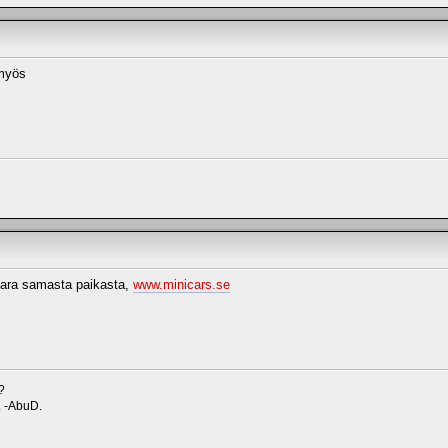
myös
vara samasta paikasta,
www.minicars.se
?
. -AbuD.