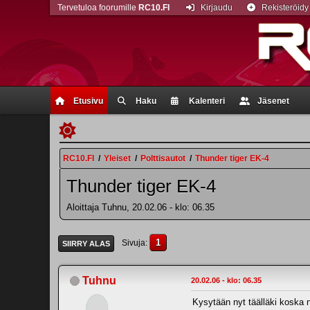
Tervetuloa foorumille
RC10.FI
Kirjaudu
Rekisteröidy
Etusivu
Haku
Kalenteri
Jäsenet
RC10.FI
/
Yleiset
/
Polttisautot
/
Thunder tiger EK-4
Thunder tiger EK-4
Aloittaja Tuhnu, 20.02.06 - klo: 06.35
1
Sivuja
SIIRRY ALAS
Tuhnu
20.02.06 - klo: 06.35
Kysytään nyt täälläki koska n