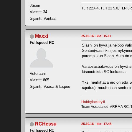
Jäsen
TLR 22X-4, TLR 22 5.0, TLR 8
Viestit: 34
Sijainti: Vantaa
Maxxi
25.10.16 - klo: 15.11
Fullspeed RC
Slashi on hyvä ja helppo vali
Senton(varsinkin jos nykyine
parempi kun Slash. Auto ón m
Varaosasaatavuus on hyvä si
kisaautoista SC luokassa.
Veteraani
Viestit: 865
Yksi merkittävä ero on että S
Sijainti: Vaasa & Espoo
rajoitus), muutenhan sentoni
Hobbyfactory.fi
Team Associated, ARRMA RC, T
RCHessu
25.10.16 - klo: 17.48
Fullspeed RC