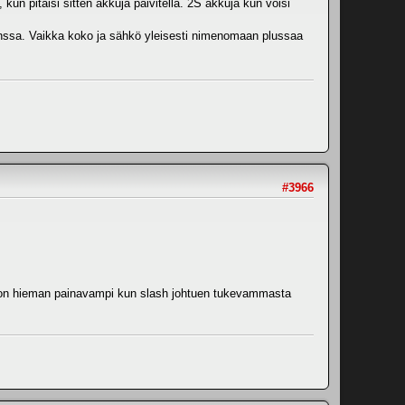
kun pitäisi sitten akkuja päivitellä. 2S akkuja kun voisi
 kanssa. Vaikka koko ja sähkö yleisesti nimenomaan plussaa
#3966
on on hieman painavampi kun slash johtuen tukevammasta