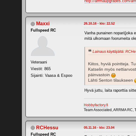
http://arrmaupgrades.com/arr
Maxxi
26.10.16 - klo: 22.52
Fullspeed RC
Vanha punainen nopari(joka ei
mitä ulkomaan foorumeita ole
Lainaus käyttäjältä: RCHes
Veteraani
Kiitos, hyviä pointteja. T
Viestit: 865
Katselin myös nettiarvo
päinvastoin
Sijainti: Vaasa & Espoo
Lähti Senton tilaukseen
Hyvä juttu, laita raporttia sit
Hobbyfactory.fi
Team Associated, ARRMA RC, T
RCHessu
05.11.16 - klo: 23.04
Fullspeed RC