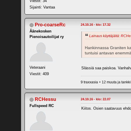
Viestit: 34
Sijainti: Vantaa
Pro-coarseRc
24.10.16 - klo: 17.32
Äänekosken
Lainaus käyttäjältä: RCHes
Pienoisautoilijat ry
Hankinnassa Graniten ka
tuntuisi antavan enemmä
Veteraani
Slässiä saa paiskoa. Vanhaha
Viestit: 409
9 traxxasia + 12 muuta ja tankki
RCHessu
24.10.16 - klo: 22.07
Fullspeed RC
Kiitos. Osien saatavuus ehd