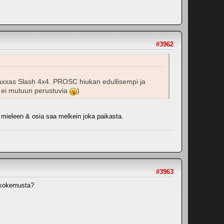
#3962
axxas Slash 4x4. PROSC hiukan edullisempi ja
 ei mutuun perustuvia
)
 mieleen & osia saa melkein joka paikasta.
#3963
 kokemusta?