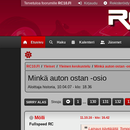
Tervetuloa foorumille
RC10.FI
Kirjaudu
Rekisteröidy
Etusivu
Haku
Kalenteri
Jäsenet
RC10.FI
/
Yleiset
/
Yleinen keskustelu
/
Minkä auton ostan -o
Minkä auton ostan -osio
Aloittaja historia, 10.04.07 - klo: 18.36
1
...
130
131
132
1
Sivuja
SIIRRY ALAS
Mölli
11.10.16 - klo: 16.42
Fullspeed RC
Lainaus käyttäjältä: Tompp