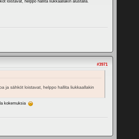
öt loistavat, helppo hallita liukkaallakin alustalla.
#3971
a ja sähköt loistavat, helppo hallita liukkaallakin
tella kokemuksia