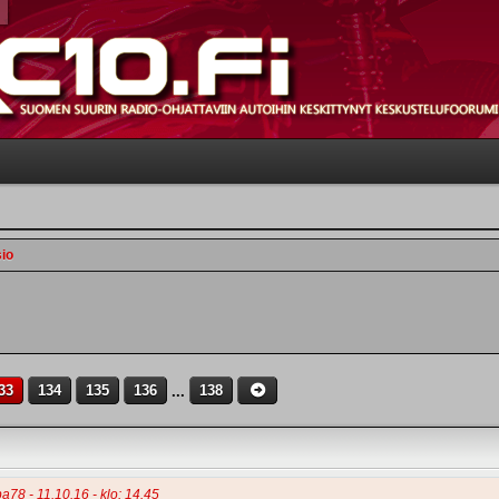
sio
33
134
135
136
...
138
a78 - 11.10.16 - klo: 14.45