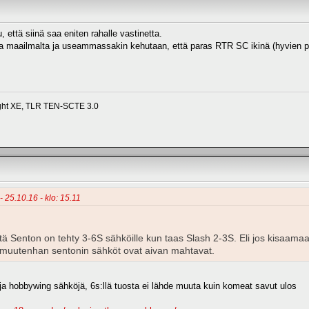
, että siinä saa eniten rahalle vastinetta.
uja maailmalta ja useammassakin kehutaan, että paras RTR SC ikinä (hyvien 
ight XE, TLR TEN-SCTE 3.0
- 25.10.16 - klo: 15.11
ttä Senton on tehty 3-6S sähköille kun taas Slash 2-3S. Eli jos kisaama
, muutenhan sentonin sähköt ovat aivan mahtavat.
oja hobbywing sähköjä, 6s:llä tuosta ei lähde muuta kuin komeat savut ulos