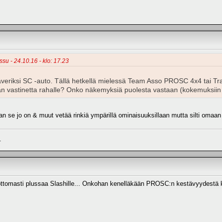
su - 24.10.16 - klo: 17.23
veriksi SC -auto. Tällä hetkellä mielessä Team Asso PROSC 4x4 tai Tr
n vastinetta rahalle? Onko näkemyksiä puolesta vastaan (kokemuksiin
n se jo on & muut vetää rinkiä ympärillä ominaisuuksillaan mutta silti omaan
.
ottomasti plussaa Slashille... Onkohan kenelläkään PROSC:n kestävyydestä