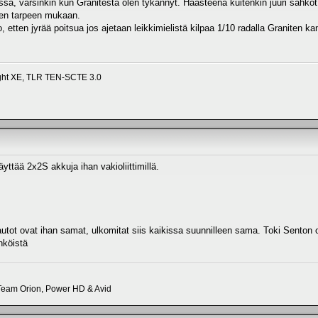
sä, varsinkin kun Granitesta olen tykännyt. Haasteena kuitenkin juuri sähköt, 
teen tarpeen mukaan.
 etten jyrää poitsua jos ajetaan leikkimielistä kilpaa 1/10 radalla Graniten
ight XE, TLR TEN-SCTE 3.0
ttää 2x2S akkuja ihan vakioliittimillä.
utot ovat ihan samat, ulkomitat siis kaikissa suunnilleen sama. Toki Sent
hköistä
eam Orion, Power HD & Avid