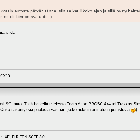
raxxasin autosta pätkän tänne..siin se keuli koko ajan ja sillä pysty heitt
 se oli kiinnostava auto :)
raavista:
 SCX10
ksi SC -auto. Tällä hetkellä mielessä Team Asso PROSC 4x4 tai Traxxas Slas
 Onko näkemyksiä puolesta vastaan (kokemuksiin ei mutuun perustuvia
)
ight XE, TLR TEN-SCTE 3.0