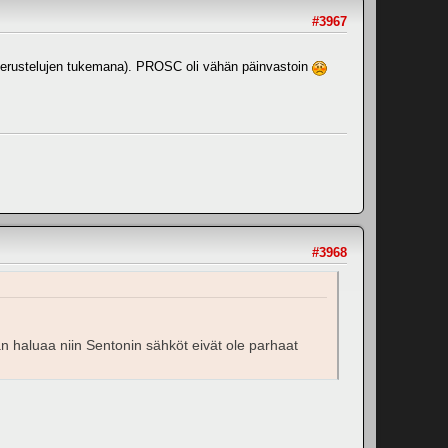
#3967
perustelujen tukemana). PROSC oli vähän päinvastoin
#3968
an haluaa niin Sentonin sähköt eivät ole parhaat