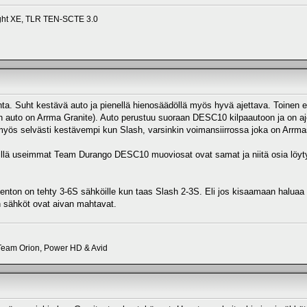
ight XE, TLR TEN-SCTE 3.0
nta. Suht kestävä auto ja pienellä hienosäädöllä myös hyvä ajettava. Toinen er
n auto on Arrma Granite). Auto perustuu suoraan DESC10 kilpaautoon ja on a
yös selvästi kestävempi kun Slash, varsinkin voimansiirrossa joka on Arrm
llä useimmat Team Durango DESC10 muoviosat ovat samat ja niitä osia löy
enton on tehty 3-6S sähköille kun taas Slash 2-3S. Eli jos kisaamaan haluaa 
n sähköt ovat aivan mahtavat.
eam Orion, Power HD & Avid