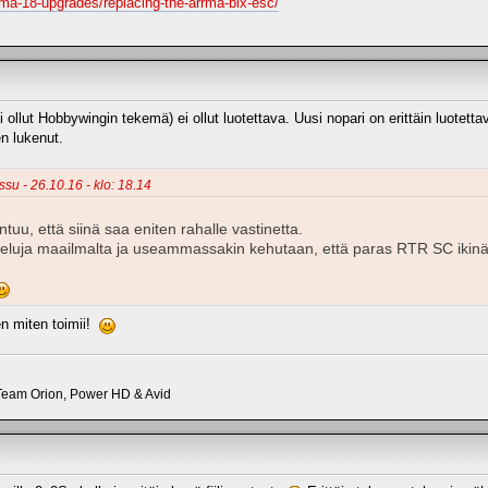
ma-18-upgrades/replacing-the-arrma-blx-esc/
 ollut Hobbywingin tekemä) ei ollut luotettava. Uusi nopari on erittäin luotet
n lukenut.
su - 26.10.16 - klo: 18.14
untuu, että siinä saa eniten rahalle vastinetta.
steluja maailmalta ja useammassakin kehutaan, että paras RTR SC ikin
ten miten toimii!
eam Orion, Power HD & Avid