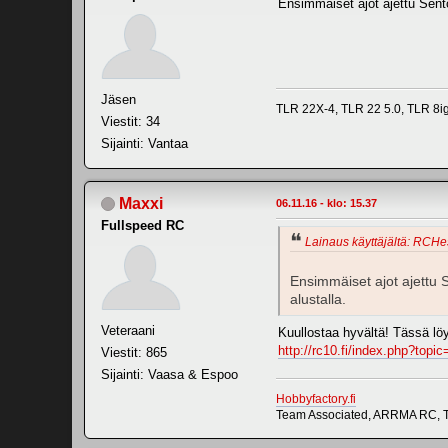
Ensimmäiset ajot ajettu Senton
Jäsen
TLR 22X-4, TLR 22 5.0, TLR 8
Viestit: 34
Sijainti: Vantaa
Maxxi
06.11.16 - klo: 15.37
Fullspeed RC
Lainaus käyttäjältä: RCHes
Ensimmäiset ajot ajettu Se
alustalla.
Veteraani
Kuullostaa hyvältä! Tässä löy
http://rc10.fi/index.php?topi
Viestit: 865
Sijainti: Vaasa & Espoo
Hobbyfactory.fi
Team Associated, ARRMA RC, T