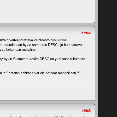
#3964
ittäin varteenotettava vaihtoehto olisi Arrma
jettavuudeltaan hyvin sama kun DESC:i ja huomattavasti
assa kokonaan metallinen.
tyy hyvin Suomesta koska DESC on yksi suosituimmista
niin Sentonin sähköt eivät ole parhaat mahdolliset(2S
#3965