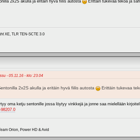
illa 2x2S akulla ja eritäin hyvä fiilis autosta
Erittäin tukevaa tekoa ja sähk
ight XE, TLR TEN-SCTE 3.0
su - 05.11.16 - klo: 23.04
ntonilla 2x2S akulla ja eritäin hyvä fiilis autosta
Erittäin tukevaa teko
tyy oma ketju sentonille jossa löytyy vinkkejä ja jonne saa mielellään kirjoi
c=98207.0
eam Orion, Power HD & Avid