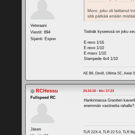
Moro..joku oli laittanut t
sitä pätkää enään mistään
Veteraani
Todnäk kyseessä on joku seu
Viestit: 894
Sijainti: Espoo
E-revo 1/16
E-revo 1/10
E-maxx 1/10
Stampede 4x4 1/10
AE B6, Dex8, Ultima SC, Axial
RCHessu
24.10.16 - klo: 17.23
Fullspeed RC
Hankinnassa Graniten kaveri
enemmän vastinetta rahalle?
Jäsen
TLR 22X-4, TLR 22 5.0, TLR 8