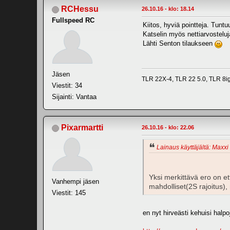
RCHessu
26.10.16 - klo: 18.14
Fullspeed RC
Kiitos, hyviä pointteja. Tuntuu
Katselin myös nettiarvostel
Lähti Senton tilaukseen
Jäsen
TLR 22X-4, TLR 22 5.0, TLR 8
Viestit: 34
Sijainti: Vantaa
Pixarmartti
26.10.16 - klo: 22.06
Lainaus käyttäjältä: Maxxi 
Yksi merkittävä ero on e
Vanhempi jäsen
mahdolliset(2S rajoitus)
Viestit: 145
en nyt hirveästi kehuisi halp