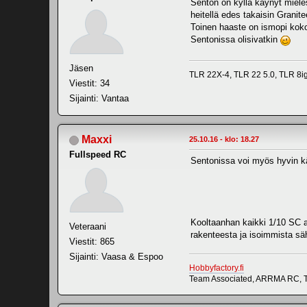
Senton on kyllä käynyt mieles
heitellä edes takaisin Grani
Toinen haaste on ismopi koko,
Sentonissa olisivatkin
Jäsen
TLR 22X-4, TLR 22 5.0, TLR 8
Viestit: 34
Sijainti: Vantaa
Maxxi
25.10.16 - klo: 18.27
Fullspeed RC
Sentonissa voi myös hyvin käy
Kooltaanhan kaikki 1/10 SC a
Veteraani
rakenteesta ja isoimmista sä
Viestit: 865
Sijainti: Vaasa & Espoo
Hobbyfactory.fi
Team Associated, ARRMA RC, T