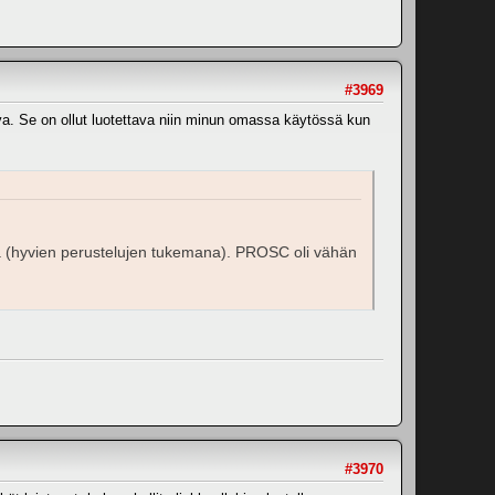
#3969
tava. Se on ollut luotettava niin minun omassa käytössä kun
ä (hyvien perustelujen tukemana). PROSC oli vähän
#3970