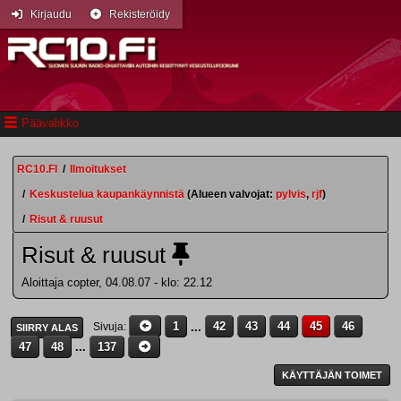
Kirjaudu
Rekisteröidy
Päävalikko
RC10.FI
/
Ilmoitukset
/
Keskustelua kaupankäynnistä
(Alueen valvojat:
pylvis
,
rjf
)
/
Risut & ruusut
Risut & ruusut
Aloittaja copter, 04.08.07 - klo: 22.12
1
...
42
43
44
45
46
Sivuja
SIIRRY ALAS
47
48
...
137
KÄYTTÄJÄN TOIMET