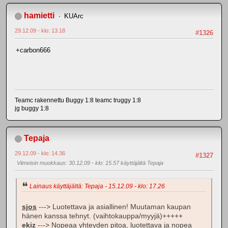
hamietti
KUArc
29.12.09 - klo: 13.18
#1326
+carbon666
Teamc rakennettu Buggy 1:8 teamc truggy 1:8
jg buggy 1:8
Tepaja
29.12.09 - klo: 14.36
#1327
Viimeisin muokkaus
: 30.12.09 - klo: 15.57 käyttäjältä Tepaja
Lainaus käyttäjältä: Tepaja - 15.12.09 - klo: 17.26
sjos
---> Luotettava ja asiallinen! Muutaman kaupan
hänen kanssa tehnyt. (vaihtokauppa/myyjä)+++++
ekiz
---> Nopeaa yhteyden pitoa, luotettava ja nopea