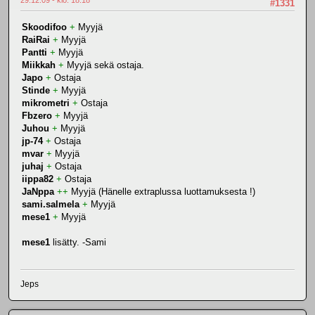
29.12.09 - klo: 18.18
#1331
Skoodifoo
+
Myyjä
RaiRai
+
Myyjä
Pantti
+
Myyjä
Miikkah
+
Myyjä sekä ostaja.
Japo
+
Ostaja
Stinde
+
Myyjä
mikrometri
+
Ostaja
Fbzero
+
Myyjä
Juhou
+
Myyjä
jp-74
+
Ostaja
mvar
+
Myyjä
juhaj
+
Ostaja
iippa82
+
Ostaja
JaNppa
++
Myyjä (Hänelle extraplussa luottamuksesta !)
sami.salmela
+
Myyjä
mese1
+
Myyjä
mese1
lisätty. -Sami
Jeps