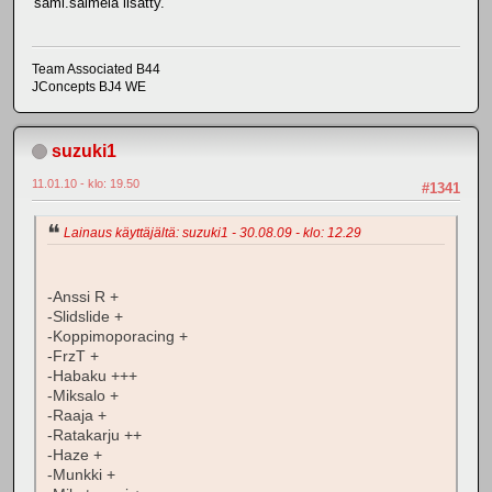
sami.salmela lisätty.
Team Associated B44
JConcepts BJ4 WE
suzuki1
11.01.10 - klo: 19.50
#1341
Lainaus käyttäjältä: suzuki1 - 30.08.09 - klo: 12.29
-Anssi R +
-Slidslide +
-Koppimoporacing +
-FrzT +
-Habaku +++
-Miksalo +
-Raaja +
-Ratakarju ++
-Haze +
-Munkki +