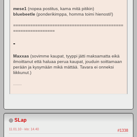
mese1
(nopea postitus, kama mitä pitikin)
bluebeetle
(ponderikimppa, homma toimi hienosti!)
=============================================
=================
-
Maxxas
(sovimme kaupat, tyyppi jätti maksamatta eikä
ilmoittanut että haluaa perua kaupat, jouduin soittamaan
perään ja kysymään mikä mättää. Tavara ei onneksi
liikkunut.)
.......
SLap
11.01.10 - klo: 14.40
#1338