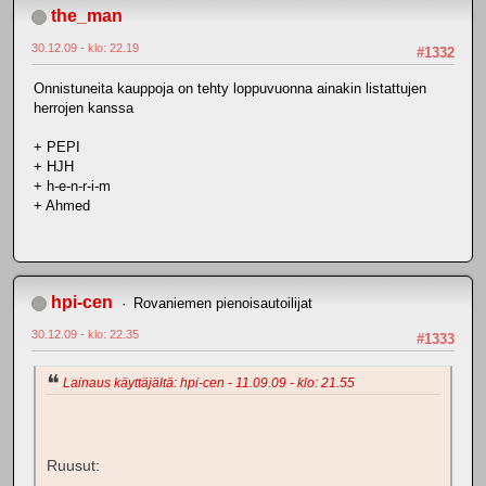
the_man
30.12.09 - klo: 22.19
#1332
Onnistuneita kauppoja on tehty loppuvuonna ainakin listattujen
herrojen kanssa
+ PEPI
+ HJH
+ h-e-n-r-i-m
+ Ahmed
hpi-cen
Rovaniemen pienoisautoilijat
30.12.09 - klo: 22.35
#1333
Lainaus käyttäjältä: hpi-cen - 11.09.09 - klo: 21.55
Ruusut: