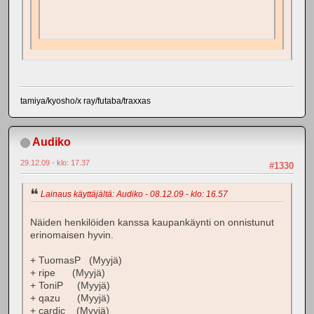
tamiya/kyosho/x ray/futaba/traxxas
Audiko
29.12.09 - klo: 17.37
#1330
Lainaus käyttäjältä: Audiko - 08.12.09 - klo: 16.57
Näiden henkilöiden kanssa kaupankäynti on onnistunut
erinomaisen hyvin.
+ TuomasP (Myyjä)
+ ripe (Myyjä)
+ ToniP (Myyjä)
+ qazu (Myyjä)
+ cardic (Myyjä)