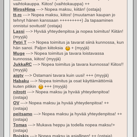
vaihtokauppa. Kiitos! (vaihtokauppa) ++
MirosHima
---> Nopea maksu, kiitän! (ostaja)
tt-rc
---> Nopea maksu, kiitos! (muutaman kaupan jo
tehnyt hänen kanssaan +++++++++) Ja tapaaminen
onnistui sovitusti! (ostaja)
Lassi
---> Hyvää yhteydenpitoa ja nopea toimitus! Kiitän!
(myyjä)
Petri T
---> Nopea toimitus ja tavarat siinä kunnossa, kun
hän sanoi. Paljon kiitoksia
+ (myyjä)
Muge
---> Nopea toimitus ja tavara loistavassa
kunnossa, kiitos! (myyjä)
JukkaRC
---> Nopea toimitus ja tavara kunnossa! Kiitos!!
(myyjä)
ajgtv
---> Ostamani tavara kuin uusi! +++ (myyjä)
Habaku
---> Nopea toimitus ja osat käyttämättömiä
kuten pitikin
+++ (myyjä)
nitrott
---> Nopea maksu ja hyvää yhteydenpitoa!
(ostaja)
OV
---> Nopea maksu ja hyvää yhteydenpitoa! ++
(ostaja)
peitsamo
---> Nopea maksu ja hyvää yhteydenpitoa! ++
(ostaja)
Tomas
---> Mukava heppu ja todella nopea maksu!+
(ostaja)
Roiskis
---> Nopea maksu ja asiallinen! ++ (ostaja)