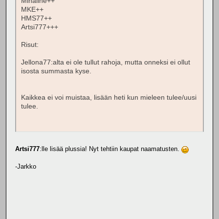
Mihaline++
MKE++
HMS77++
Artsi777+++
Risut:
Jellona77:alta ei ole tullut rahoja, mutta onneksi ei ollut
isosta summasta kyse.
Kaikkea ei voi muistaa, lisään heti kun mieleen tulee/uusi
tulee.
Artsi777
:lle lisää plussia! Nyt tehtiin kaupat naamatusten.
-Jarkko