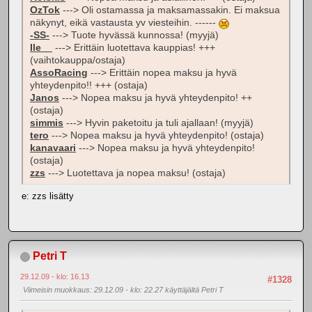
OzTok
---> Oli ostamassa ja maksamassakin. Ei maksua
näkynyt, eikä vastausta yv viesteihin. ------
-SS-
---> Tuote hyvässä kunnossa! (myyjä)
Ile__
---> Erittäin luotettava kauppias! +++
(vaihtokauppa/ostaja)
AssoRacing
---> Erittäin nopea maksu ja hyvä
yhteydenpito!! +++ (ostaja)
Janos
---> Nopea maksu ja hyvä yhteydenpito! ++
(ostaja)
simmis
---> Hyvin paketoitu ja tuli ajallaan! (myyjä)
tero
---> Nopea maksu ja hyvä yhteydenpito! (ostaja)
kanavaari
---> Nopea maksu ja hyvä yhteydenpito!
(ostaja)
zzs
---> Luotettava ja nopea maksu! (ostaja)
e: zzs lisätty
Petri T
29.12.09 - klo: 16.13
#1328
Viimeisin muokkaus
: 29.12.09 - klo: 22.27 käyttäjältä Petri T