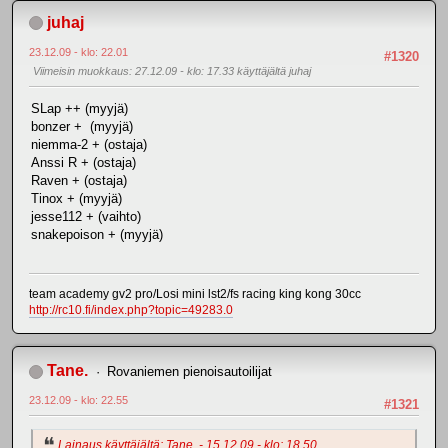
juhaj
23.12.09 - klo: 22.01
#1320
Viimeisin muokkaus
: 27.12.09 - klo: 17.33 käyttäjältä juhaj
SLap ++ (myyjä)
bonzer + (myyjä)
niemma-2 + (ostaja)
Anssi R + (ostaja)
Raven + (ostaja)
Tinox + (myyjä)
jesse112 + (vaihto)
snakepoison + (myyjä)
team academy gv2 pro/Losi mini lst2/fs racing king kong 30cc
http://rc10.fi/index.php?topic=49283.0
Tane.
Rovaniemen pienoisautoilijat
23.12.09 - klo: 22.55
#1321
Lainaus käyttäjältä: Tane. - 15.12.09 - klo: 18.50