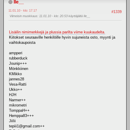
Ile__
11.01.10 - klo: 17.17
#1339
Viimeisin muokkaus
: 11.01.10 - klo: 20.53 käyttäjältä Ile__
Lisäilin nimimerkkejä ja plussia parilta viime kuukaudelta.
Kiitokset seuraaville henkilöille hyvin sujuneista osto, myynti ja
vaihtokaupoista
ampperi
rubberduck
Jounip+++
Mönkkiinen
KMikko
jannes28
Vesa-Ratti
Ukko++
HJH
Narmer++
mikrometri
TomppaH++
Hemppa83+++
JiiIii
tepiii1@gmail.com++