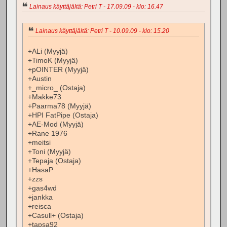
Lainaus käyttäjältä: Petri T - 17.09.09 - klo: 16.47
Lainaus käyttäjältä: Petri T - 10.09.09 - klo: 15.20
+ALi (Myyjä)
+TimoK (Myyjä)
+pOINTER (Myyjä)
+Austin
+_micro_ (Ostaja)
+Makke73
+Paarma78 (Myyjä)
+HPI FatPipe (Ostaja)
+AE-Mod (Myyjä)
+Rane 1976
+meitsi
+Toni (Myyjä)
+Tepaja (Ostaja)
+HasaP
+zzs
+gas4wd
+jankka
+reisca
+Casull+ (Ostaja)
+tapsa92