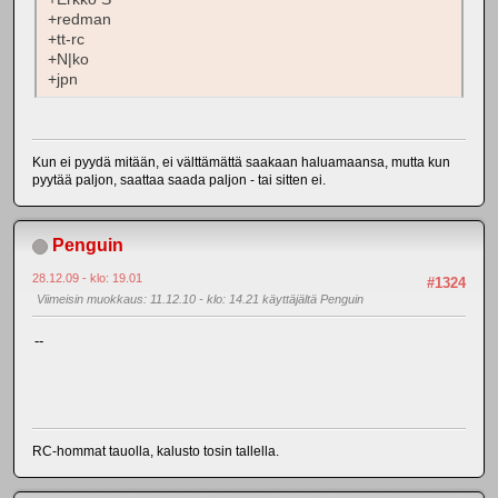
+redman
+tt-rc
+N|ko
+jpn
Kun ei pyydä mitään, ei välttämättä saakaan haluamaansa, mutta kun
pyytää paljon, saattaa saada paljon - tai sitten ei.
Penguin
28.12.09 - klo: 19.01
#1324
Viimeisin muokkaus
: 11.12.10 - klo: 14.21 käyttäjältä Penguin
--
RC-hommat tauolla, kalusto tosin tallella.