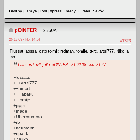
Destiny | Tamiya | Losi | Xpress | Reedy | Futaba | Savöx
pOINTER
SaloUA
25.12.09 - klo: 14.14
#1323
Plussat jaossa, osto toimii: redman, tomije, tt-rc, artsi777, N|ko ja
jpn
Lainaus käyttäjältä: pOINTER - 21.02.08 - klo: 21.27
Plussaa:
+++artsi777
++hmort
++Habaku
++tomije
+jiippi
+made
+Ubermummo
+rb
+neumann
+ripa_k
+Zakko