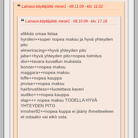
Lainaus käyttäjältä: mese1 - 08.11.09 - klo: 11.02
Lainaus käyttäjältä: mese1 - 08.10.09 - klo: 17.18
elikkäs omaa listaa
hyrsleri++super nopea maksu ja hyvä yhteyden
pito
elmeriracing++hyvä yhteyden pito
jabe++hyvä yhteyden pito+nopea toimitus
divi++tavara kuvaillun mukaista
bonzer++nopea maksu
maggara++nopea maksu
loffe++nopea kauppa
jmvise++nopea maksu
hairbrushless++luotettava kaveri
audiko+++nopea kauppa
slap+++ nopea maksu TODELLA HYVÄ
YHTEYDEN PITO
irmsher82++nopea kuppa ei jääny ihmetteeleen
et ostaako vai eikö osta.