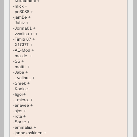
-Mikatapani +
-mick +
-pri3038 +
-jamBe +
-Juhiz +
-Jorma01 +
-vwaltsu +++
-Timitri87 +
-X1CRT +
-AE-Mod +
-ma-de +
-SS +
-matti.l +
-Jabe +
-_valtsu_ +
-Shrek +
-Kookle+
-Iigor+
-_micro_+
-anavee +
-sjos +
-rcta +
-Sprite +
-emmatiia +
-jannekoskinen +