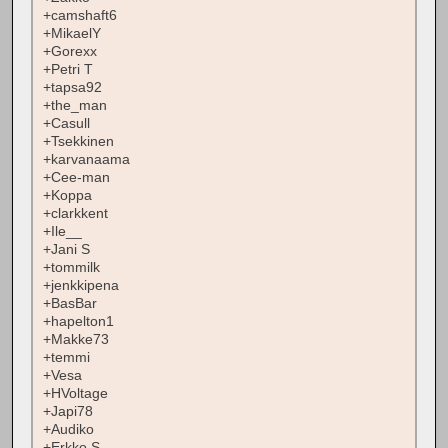
+camshaft6
+MikaelY
+Gorexx
+Petri T
+tapsa92
+the_man
+Casull
+Tsekkinen
+karvanaama
+Cee-man
+Koppa
+clarkkent
+Ile__
+Jani S
+tommilk
+jenkkipena
+BasBar
+hapelton1
+Makke73
+temmi
+Vesa
+HVoltage
+Japi78
+Audiko
+Erkko S