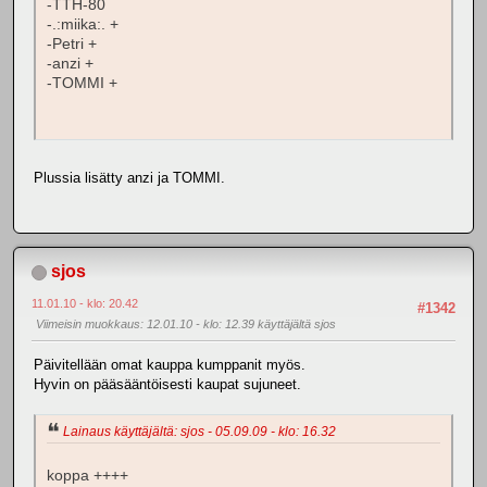
-TTH-80
-.:miika:. +
-Petri +
-anzi +
-TOMMI +
Plussia lisätty anzi ja TOMMI.
sjos
11.01.10 - klo: 20.42
#1342
Viimeisin muokkaus
: 12.01.10 - klo: 12.39 käyttäjältä sjos
Päivitellään omat kauppa kumppanit myös.
Hyvin on pääsääntöisesti kaupat sujuneet.
Lainaus käyttäjältä: sjos - 05.09.09 - klo: 16.32
koppa ++++