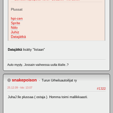
Plussat
hpi-cen
Sprite
Niilo
Juhiz
Datajätkä
Datajätkä
lisätty "listaan"
Auto myyty.. Jossain vaiheessa uutta tilalle..?
snakepoison
Turun Urheiluautoilijat ry
25.12.09 - klo: 13.07
#1322
JuhaJ:lle plussaa ( ostaja ). Homma toimi mallikkaasti.