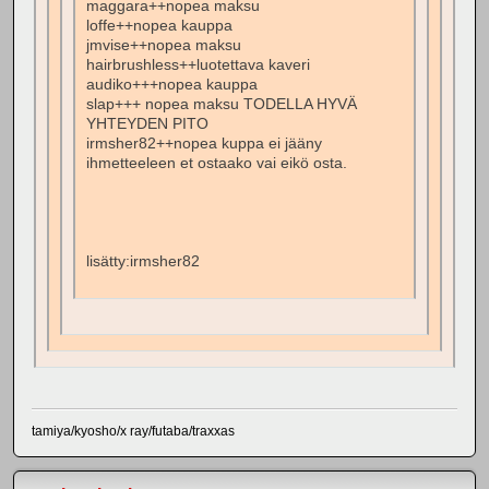
maggara++nopea maksu
loffe++nopea kauppa
jmvise++nopea maksu
hairbrushless++luotettava kaveri
audiko+++nopea kauppa
slap+++ nopea maksu TODELLA HYVÄ
YHTEYDEN PITO
irmsher82++nopea kuppa ei jääny
ihmetteeleen et ostaako vai eikö osta.
lisätty:irmsher82
tamiya/kyosho/x ray/futaba/traxxas