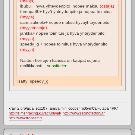
(ostaja)
ibubu+ hyvä yhteydenpito nopee maksu
(ostaja)
tomppa80+ hyvä yhteydenpito ja nopea toimitus
(myyjä)
sami.salmela+ nopee maksu hyväyhteydenpito
(myyjä/ostaja)
jankka+ nopee toimitus ja hyvä yhteydenpito
(myyjä)
speedy_g + nopee toimitus hyvä yhteydenpito
(myyjä)
Näitten herrojen kanssa on kaupat sujunu
mallikkaasti...
suosittelen
lisätty: speedy_g
xray t2 pro/axial scx10 / Tamiya mini cooper m05-m03/Futaba 4PK/
http://elmeriracing.kuvat.fi/kuvat/
http://www.racingfactory.fi/
http://www.trc-team.fi