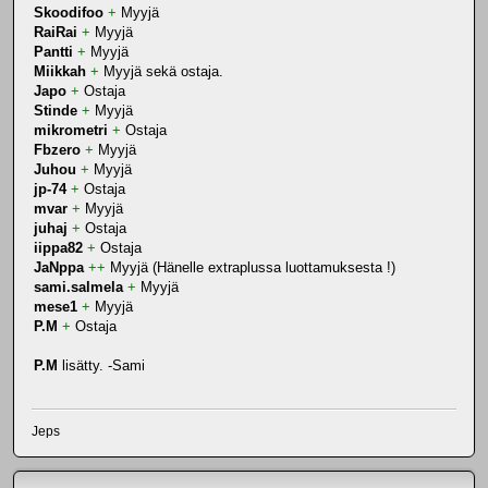
Skoodifoo
+
Myyjä
RaiRai
+
Myyjä
Pantti
+
Myyjä
Miikkah
+
Myyjä sekä ostaja.
Japo
+
Ostaja
Stinde
+
Myyjä
mikrometri
+
Ostaja
Fbzero
+
Myyjä
Juhou
+
Myyjä
jp-74
+
Ostaja
mvar
+
Myyjä
juhaj
+
Ostaja
iippa82
+
Ostaja
JaNppa
++
Myyjä (Hänelle extraplussa luottamuksesta !)
sami.salmela
+
Myyjä
mese1
+
Myyjä
P.M
+
Ostaja
P.M
lisätty. -Sami
Jeps