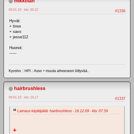
mikkolah
09.01.10 - klo: 00.22
#1336
Hyvät:
+ tinox
+ savo
+ jesse112
Huonot:
------
Kyosho :: HPI :: Asso + muuta aiheeseen liittyvää..
hairbrushless
09.01.10 - klo: 19.17
#1337
Lainaus käyttäjältä: hairbrushless - 16.12.09 - klo: 07.59
+