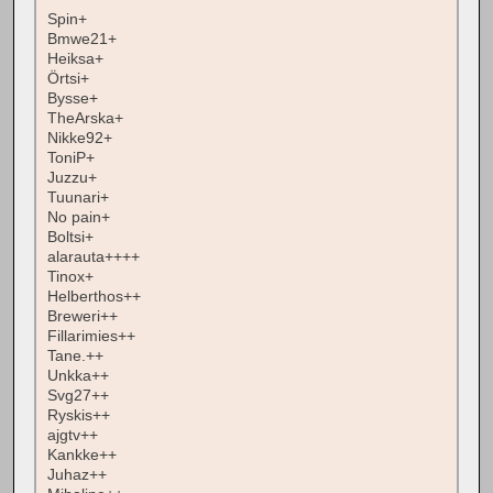
Spin+
Bmwe21+
Heiksa+
Örtsi+
Bysse+
TheArska+
Nikke92+
ToniP+
Juzzu+
Tuunari+
No pain+
Boltsi+
alarauta++++
Tinox+
Helberthos++
Breweri++
Fillarimies++
Tane.++
Unkka++
Svg27++
Ryskis++
ajgtv++
Kankke++
Juhaz++