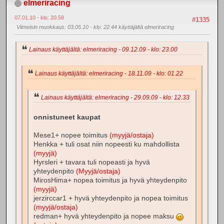
elmeriracing
07.01.10 - klo: 20.58
#1335
Viimeisin muokkaus
: 03.05.10 - klo: 22.44 käyttäjältä elmeriracing
Lainaus käyttäjältä: elmeriracing - 09.12.09 - klo: 23.00
Lainaus käyttäjältä: elmeriracing - 18.11.09 - klo: 01.22
Lainaus käyttäjältä: elmeriracing - 29.09.09 - klo: 12.33
onnistuneet kaupat
Mese1+ nopee toimitus
(myyjä/ostaja)
Henkka + tuli osat niin nopeesti ku mahdollista
(myyjä)
Hyrsleri + tavara tuli nopeasti ja hyvä
yhteydenpito
(Myyjä/ostaja)
MirosHima+ nopea toimitus ja hyvä yhteydenpito
(myyjä)
jerzirccar1 + hyvä yhteydenpito ja nopea toimitus
(myyjä/ostaja)
redman+ hyvä yhteydenpito ja nopee maksu