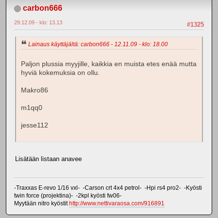
carbon666
29.12.09 - klo: 13.13
#1325
Lainaus käyttäjältä: carbon666 - 12.11.09 - klo: 18.00
Paljon plussia myyjille, kaikkia en muista etes enää mutta
hyviä kokemuksia on ollu.
Makro86
m1qq0
jesse112
Lisätään listaan anavee
-Traxxas E-revo 1/16 vxl- -Carson crt 4x4 petrol- -Hpi rs4 pro2- -Kyösti
twin force (projektina)- -2kpl kyösti fw06-
Myytään nitro kyöstit
http://www.nettivaraosa.com/916891