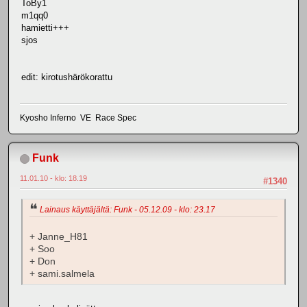
ToBy1
m1qq0
hamietti+++
sjos
edit: kirotushärökorattu
Kyosho Inferno VE Race Spec
Funk
11.01.10 - klo: 18.19
#1340
Lainaus käyttäjältä: Funk - 05.12.09 - klo: 23.17
+ Janne_H81
+ Soo
+ Don
+ sami.salmela