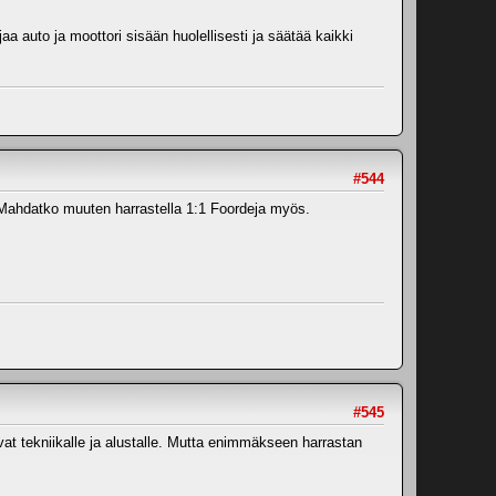
jaa auto ja moottori sisään huolellisesti ja säätää kaikki
#544
e. Mahdatko muuten harrastella 1:1 Foordeja myös.
#545
vat tekniikalle ja alustalle. Mutta enimmäkseen harrastan