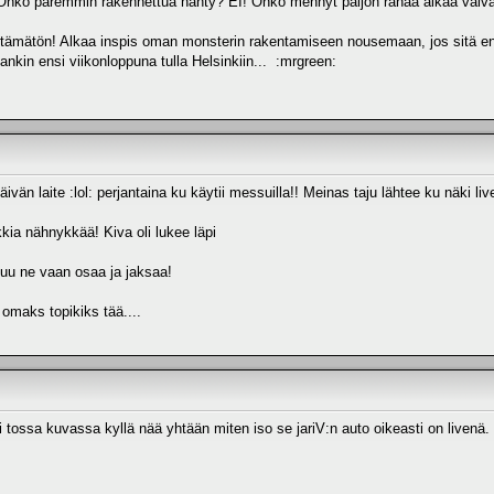
nko paremmin rakennettua nähty? EI! Onko mennyt paljon rahaa aikaa vaiva
ittämätön! Alkaa inspis oman monsterin rakentamiseen nousemaan, jos sitä en
nkin ensi viikonloppuna tulla Helsinkiin... :mrgreen:
äivän laite :lol: perjantaina ku käytii messuilla!! Meinas taju lähtee ku näki liv
kia nähnykkää! Kiva oli lukee läpi
kuu ne vaan osaa ja jaksaa!
omaks topikiks tää....
i tossa kuvassa kyllä nää yhtään miten iso se jariV:n auto oikeasti on livenä.