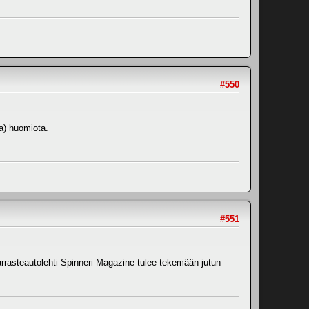
#550
a) huomiota.
#551
arrasteautolehti Spinneri Magazine tulee tekemään jutun