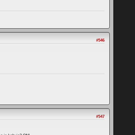
#546
#547