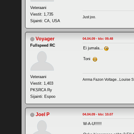
Veteraani
Viestit: 1,735
Just joo.
Sijainti: CA, USA
Voyager
04.04.09 - klo: 09.48
Fullspeed RC
Ei jumala...
Toni
Veteraani
Arrma Fazon Voltage...Louise S
Viestit: 1,403
PKSRCA Ry
Sijainti: Espoo
Joel P
04.04.09 - klo: 10.07
W-A-U!!!!!!