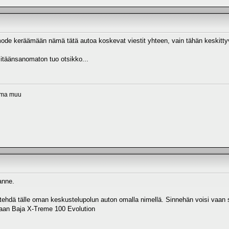
de keräämään nämä tätä autoa koskevat viestit yhteen, vain tähän keskitty
itäänsanomaton tuo otsikko...
tama muu
anne.
tehdä tälle oman keskustelupolun auton omalla nimellä. Sinnehän voisi vaan si
vaan Baja X-Treme 100 Evolution