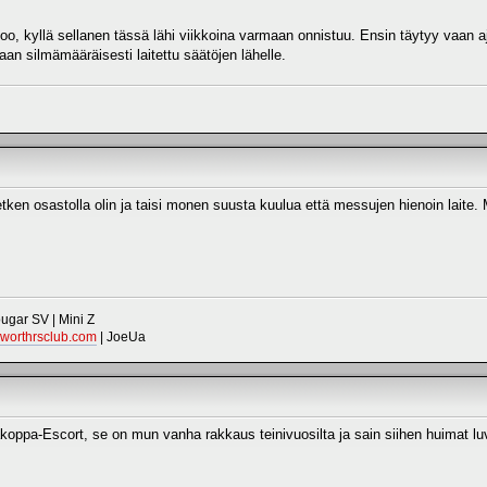
. joo, kyllä sellanen tässä lähi viikkoina varmaan onnistuu. Ensin täytyy vaan a
aan silmämääräisesti laitettu säätöjen lähelle.
etken osastolla olin ja taisi monen suusta kuulua että messujen hienoin lait
gar SV | Mini Z
worthrsclub.com
| JoeUa
koppa-Escort, se on mun vanha rakkaus teinivuosilta ja sain siihen huimat lu