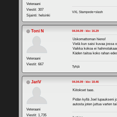
Veteraani
Viestit: 307
VXL Stampede+slash
Sijainti: helsinki
Toni N
04.04.09 - klo: 16.29
Uskomattoman hieno!
Vielä kun saisi kuvaa jossa ol
Vaikka kokoa ei hahmotakaan,
Käden taitoa koko rahan edes
Veteraani
Viestit: 667
Tyhjä
JariV
04.04.09 - klo: 18.46
Kiitokset taas.
Pidän kyllä Joel lupaukseni 
autosta joten juttua varten ta
Veteraani
Viestit: 1,735