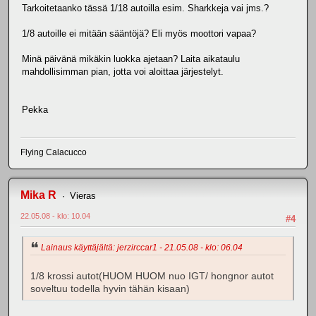
Tarkoitetaanko tässä 1/18 autoilla esim. Sharkkeja vai jms.?
1/8 autoille ei mitään sääntöjä? Eli myös moottori vapaa?
Minä päivänä mikäkin luokka ajetaan? Laita aikataulu
mahdollisimman pian, jotta voi aloittaa järjestelyt.
Pekka
Flying Calacucco
Mika R
Vieras
22.05.08 - klo: 10.04
#4
Lainaus käyttäjältä: jerzirccar1 - 21.05.08 - klo: 06.04
1/8 krossi autot(HUOM HUOM nuo IGT/ hongnor autot
soveltuu todella hyvin tähän kisaan)