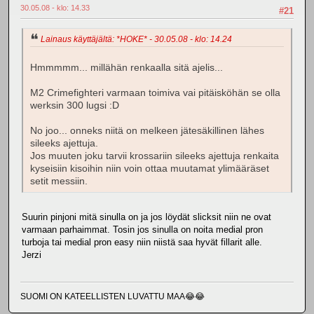
30.05.08 - klo: 14.33
#21
Lainaus käyttäjältä: *HOKE* - 30.05.08 - klo: 14.24
Hmmmmm... millähän renkaalla sitä ajelis...
M2 Crimefighteri varmaan toimiva vai pitäisköhän se olla
werksin 300 lugsi :D
No joo... onneks niitä on melkeen jätesäkillinen lähes
sileeks ajettuja.
Jos muuten joku tarvii krossariin sileeks ajettuja renkaita
kyseisiin kisoihin niin voin ottaa muutamat ylimääräset
setit messiin.
Suurin pinjoni mitä sinulla on ja jos löydät slicksit niin ne ovat
varmaan parhaimmat. Tosin jos sinulla on noita medial pron
turboja tai medial pron easy niin niistä saa hyvät fillarit alle.
Jerzi
SUOMI ON KATEELLISTEN LUVATTU MAA😂😂