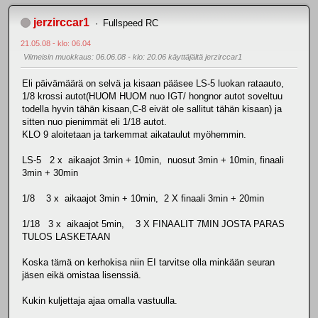
jerzirccar1
Fullspeed RC
21.05.08 - klo: 06.04
Viimeisin muokkaus
: 06.06.08 - klo: 20.06 käyttäjältä jerzirccar1
Eli päivämäärä on selvä ja kisaan pääsee LS-5 luokan rataauto,
1/8 krossi autot(HUOM HUOM nuo IGT/ hongnor autot soveltuu
todella hyvin tähän kisaan,C-8 eivät ole sallitut tähän kisaan) ja
sitten nuo pienimmät eli 1/18 autot.
KLO 9 aloitetaan ja tarkemmat aikataulut myöhemmin.
LS-5 2 x aikaajot 3min + 10min, nuosut 3min + 10min, finaali
3min + 30min
1/8 3 x aikaajot 3min + 10min, 2 X finaali 3min + 20min
1/18 3 x aikaajot 5min, 3 X FINAALIT 7MIN JOSTA PARAS
TULOS LASKETAAN
Koska tämä on kerhokisa niin EI tarvitse olla minkään seuran
jäsen eikä omistaa lisenssiä.
Kukin kuljettaja ajaa omalla vastuulla.