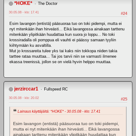
*HOKE*
The Doctor
30.05.08 - klo: 17.41
#24
Esim lavangon (entistä) pääsuoraa tuo on toki pidempi, mutta ei
nyt mitenkään ihan hirveästi... Eikä lavangossa ainakaan tarttenu
mitenkään ylipitkään huudattaa kun suora jo loppu... No toki
krossiradalla oli pomppua eli vauhti ei päässy samaan tyyliin
kiihtymään ku asvaltilla.
Mut jo krossareita tulee yks tai kaks niin tokkopa niiden takia
tarttee rataa muuttaa... Tai jos tarvii niin se varmasti ilmenee
ekassa treenissä, jollon se on vielä hyvin helppo muuttaa.
jerzirccar1
Fullspeed RC
30.05.08 - klo: 20.02
#25
Lainaus käyttäjältä: *HOKE* - 30.05.08 - klo: 17.41
Esim lavangon (entistä) pääsuoraa tuo on toki pidempi,
mutta ei nyt mitenkään ihan hirveästi... Eikä lavangossa
ainakaan tarttenu mitenkään ylipitkään huudattaa kun