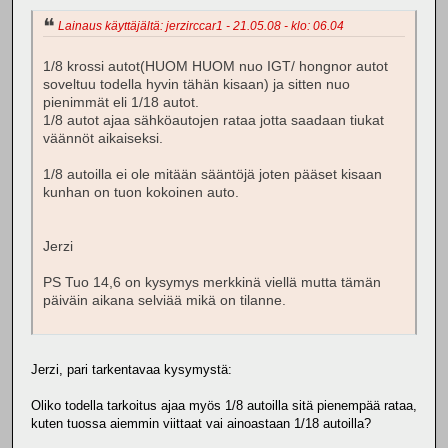
Lainaus käyttäjältä: jerzirccar1 - 21.05.08 - klo: 06.04
1/8 krossi autot(HUOM HUOM nuo IGT/ hongnor autot
soveltuu todella hyvin tähän kisaan) ja sitten nuo
pienimmät eli 1/18 autot.
1/8 autot ajaa sähköautojen rataa jotta saadaan tiukat
väännöt aikaiseksi.
1/8 autoilla ei ole mitään sääntöjä joten pääset kisaan
kunhan on tuon kokoinen auto.
Jerzi
PS Tuo 14,6 on kysymys merkkinä viellä mutta tämän
päiväin aikana selviää mikä on tilanne.
Jerzi, pari tarkentavaa kysymystä:
Oliko todella tarkoitus ajaa myös 1/8 autoilla sitä pienempää rataa,
kuten tuossa aiemmin viittaat vai ainoastaan 1/18 autoilla?