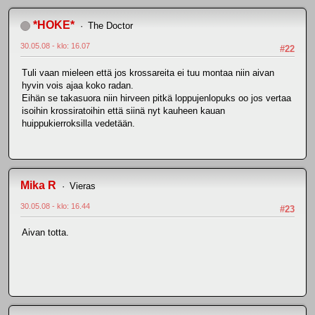
*HOKE*
The Doctor
30.05.08 - klo: 16.07
#22
Tuli vaan mieleen että jos krossareita ei tuu montaa niin aivan
hyvin vois ajaa koko radan.
Eihän se takasuora niin hirveen pitkä loppujenlopuks oo jos vertaa
isoihin krossiratoihin että siinä nyt kauheen kauan
huippukierroksilla vedetään.
Mika R
Vieras
30.05.08 - klo: 16.44
#23
Aivan totta.