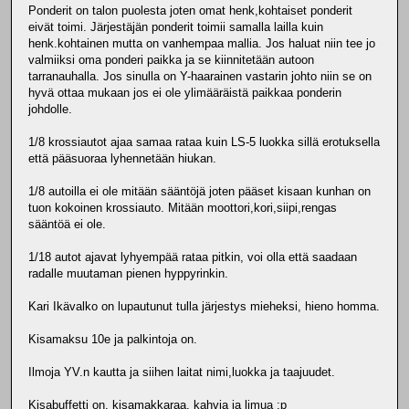
Ponderit on talon puolesta joten omat henk,kohtaiset ponderit
eivät toimi. Järjestäjän ponderit toimii samalla lailla kuin
henk.kohtainen mutta on vanhempaa mallia. Jos haluat niin tee jo
valmiiksi oma ponderi paikka ja se kiinnitetään autoon
tarranauhalla. Jos sinulla on Y-haarainen vastarin johto niin se on
hyvä ottaa mukaan jos ei ole ylimääräistä paikkaa ponderin
johdolle.
1/8 krossiautot ajaa samaa rataa kuin LS-5 luokka sillä erotuksella
että pääsuoraa lyhennetään hiukan.
1/8 autoilla ei ole mitään sääntöjä joten pääset kisaan kunhan on
tuon kokoinen krossiauto. Mitään moottori,kori,siipi,rengas
sääntöä ei ole.
1/18 autot ajavat lyhyempää rataa pitkin, voi olla että saadaan
radalle muutaman pienen hyppyrinkin.
Kari Ikävalko on lupautunut tulla järjestys mieheksi, hieno homma.
Kisamaksu 10e ja palkintoja on.
Ilmoja YV.n kautta ja siihen laitat nimi,luokka ja taajuudet.
Kisabuffetti on, kisamakkaraa, kahvia ja limua :p