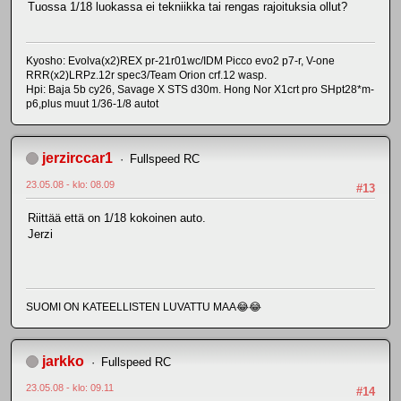
Tuossa 1/18 luokassa ei tekniikka tai rengas rajoituksia ollut?
Kyosho: Evolva(x2)REX pr-21r01wc/IDM Picco evo2 p7-r, V-one
RRR(x2)LRPz.12r spec3/Team Orion crf.12 wasp.
Hpi: Baja 5b cy26, Savage X STS d30m. Hong Nor X1crt pro SHpt28*m-
p6,plus muut 1/36-1/8 autot
jerzirccar1
Fullspeed RC
23.05.08 - klo: 08.09
#13
Riittää että on 1/18 kokoinen auto.
Jerzi
SUOMI ON KATEELLISTEN LUVATTU MAA😂😂
jarkko
Fullspeed RC
23.05.08 - klo: 09.11
#14