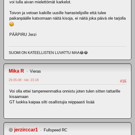
voi tulla aivan mielettömät karkelot.
Toivon ja vetoan kaikille uusille harrastelijoille että tulee
paikanpäälle katsomaan näitä kisoja, ei näitä joka päivä ole tarjolla
PÄÄPIRU Jerzi
SUOMI ON KATEELLISTEN LUVATTU MAA😂😂
Mika R
Vieras
29.05.08 - klo: 23.18
#16
Voi olla ettei tampereenmatka onnistu joten tulen sitten tattarille
kisaamaan
GT luokka kaipaa silti osallistujia reippaasti lisää
jerzirccar1
Fullspeed RC