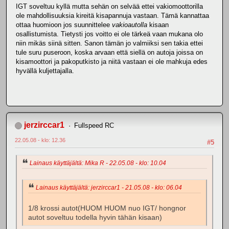
IGT soveltuu kyllä mutta sehän on selvää ettei vakiomoottorilla
ole mahdollisuuksia kireitä kisapannuja vastaan. Tämä kannattaa
ottaa huomioon jos suunnittelee
vakioautolla
kisaan
osallistumista. Tietysti jos voitto ei ole tärkeä vaan mukana olo
niin mikäs siinä sitten. Sanon tämän jo valmiiksi sen takia ettei
tule suru puseroon, koska arvaan että siellä on autoja joissa on
kisamoottori ja pakoputkisto ja niitä vastaan ei ole mahkuja edes
hyvällä kuljettajalla.
jerzirccar1
Fullspeed RC
22.05.08 - klo: 12.36
#5
Lainaus käyttäjältä: Mika R - 22.05.08 - klo: 10.04
Lainaus käyttäjältä: jerzirccar1 - 21.05.08 - klo: 06.04
1/8 krossi autot(HUOM HUOM nuo IGT/ hongnor
autot soveltuu todella hyvin tähän kisaan)