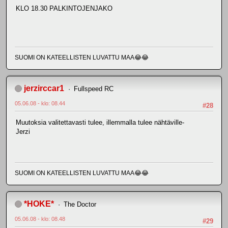
KLO 18.30 PALKINTOJENJAKO
SUOMI ON KATEELLISTEN LUVATTU MAA😂😂
jerzirccar1
Fullspeed RC
05.06.08 - klo: 08.44
#28
Muutoksia valitettavasti tulee, illemmalla tulee nähtäville-
Jerzi
SUOMI ON KATEELLISTEN LUVATTU MAA😂😂
*HOKE*
The Doctor
05.06.08 - klo: 08.48
#29