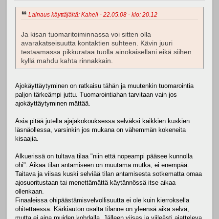
Lainaus käyttäjältä: Kaheli - 22.05.08 - klo: 20.12
Ja kisan tuomaritoiminnassa voi sitten olla
avarakatseisuutta kontaktien suhteen. Kävin juuri
testaamassa pikkurataa tuolla ainokaisellani eikä siihen
kyllä mahdu kahta rinnakkain.
Ajokäyttäytyminen on ratkaisu tähän ja muutenkin tuomarointia
paljon tärkeämpi juttu. Tuomarointiahan tarvitaan vain jos
ajokäyttäytyminen mättää.
Asia pitää jutella ajajakokouksessa selväksi kaikkien kuskien
läsnäollessa, varsinkin jos mukana on vähemmän kokeneita
kisaajia.
Alkuerissä on tultava tilaa "niin että nopeampi pääsee kunnolla
ohi". Aikaa tilan antamiseen on muutama mutka, ei enempää.
Taitava ja viisas kuski selviää tilan antamisesta sotkematta omaa
ajosuoritustaan tai menettämättä käytännössä itse aikaa
ollenkaan.
Finaaleissa ohipäästämisvelvollisuutta ei ole kuin kierroksella
ohitettaessa. Kärkiauton osalta tilanne on yleensä aika selvä,
mutta ei aina muiden kohdalla. Jälleen viisas ja viileästi ajatteleva