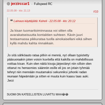
jerzirccar1
Fullspeed RC
22.05.08 - klo: 21.13
#10
Lainaus käyttäjältä: Kaheli - 22.05.08 - klo: 20.12
Ja kisan tuomaritoiminnassa voi sitten olla
avarakatseisuutta kontaktien suhteen. Kävin juuri
testaamassa pikkurataa tuolla ainokaisellani eikä siihen
kyllä mahdu kahta rinnakkain.
Jo sitä sähköauto rataa pitkin ei mennä, nyt ollaan typistetty
pääsuoraakin joten voisin kuvitella että kaikilla on mahdollisuus
voittaa kisan. Kuin olen näitä kisoja järjestänyt niin silloin olen
ottanut ns herrasmies säännön esille eli jos on jotain tyhmää
tehnyt niin mennään muutamaksi sekunniksi johonki radan
reunaan häpeämään ja sitten ei muuta kuin kaasu taas auki.
Jerzi
SUOMI ON KATEELLISTEN LUVATTU MAA😂😂