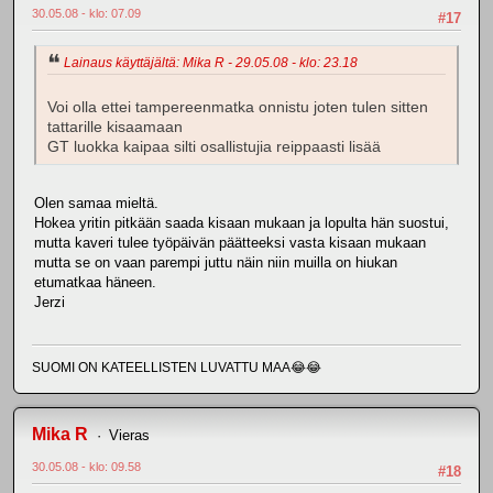
30.05.08 - klo: 07.09
#17
Lainaus käyttäjältä: Mika R - 29.05.08 - klo: 23.18
Voi olla ettei tampereenmatka onnistu joten tulen sitten
tattarille kisaamaan
GT luokka kaipaa silti osallistujia reippaasti lisää
Olen samaa mieltä.
Hokea yritin pitkään saada kisaan mukaan ja lopulta hän suostui,
mutta kaveri tulee työpäivän päätteeksi vasta kisaan mukaan
mutta se on vaan parempi juttu näin niin muilla on hiukan
etumatkaa häneen.
Jerzi
SUOMI ON KATEELLISTEN LUVATTU MAA😂😂
Mika R
Vieras
30.05.08 - klo: 09.58
#18