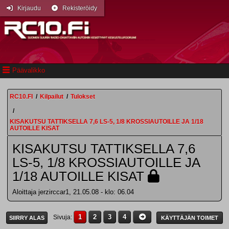
Kirjaudu
Rekisteröidy
Päävalikko
RC10.FI
/
Kilpailut
/
Tulokset
/
KISAKUTSU TATTIKSELLA 7,6 LS-5, 1/8 KROSSIAUTOILLE JA 1/18
AUTOILLE KISAT
KISAKUTSU TATTIKSELLA 7,6
LS-5, 1/8 KROSSIAUTOILLE JA
1/18 AUTOILLE KISAT
Aloittaja jerzirccar1, 21.05.08 - klo: 06.04
1
2
3
4
Sivuja
SIIRRY ALAS
KÄYTTÄJÄN TOIMET