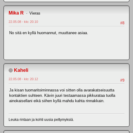
Mika R
Vieras
22.05.08 - klo: 20.10
#8
No sitä en kyllä huomannut, muuttanee asiaa.
Kaheli
22.05.08 - klo: 20.12
#9
Ja kisan tuomaritoiminnassa voi sitten olla avarakatseisuutta
kontaktien suhteen. Kävin juuri testaamassa pikkurataa tuolla
ainokaisellani eikä siihen kyllä mahdu kahta rinnakkain.
Leuka rintaan ja kohti uusia pettymyksiä.