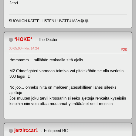
Jerzi
SUOMI ON KATEELLISTEN LUVATTU MAA😂😂
*HOKE*
The Doctor
30.05.08 - klo: 14.24
#20
Hmmmmm... millähän renkaalla sitä ajelis...
M2 Crimefighteri varmaan toimiva vai pitäisköhän se olla werksin
300 lugsi :D
No joo... onneks niitä on melkeen jätesäkillinen lähes sileeks
ajettuja.
Jos muuten joku tarvii krossariin sileeks ajettuja renkaita kyseisiin
kisoihin niin voin ottaa muutamat ylimääräset setit messiin.
jerzirccar1
Fullspeed RC