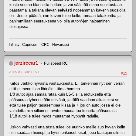
kuski seuraa tilannetta hetken ja voi säästää omaa suoritustaan
päästämällä takana olevan
selvästi
nopeamman kaverin suosiolla
ohi. Jos ei päästä, niin kaveri tulee kolkuttamaan takakonttia ja
pahimmillaan seurauksena voi olla auton/-jen hajoaminen
ulosajossa.
Infinity | Capricorn | CRC | Novarossi
jerzirccar1
Fullspeed RC
23.05.08 - klo: 11.50
#15
Kiitos Jarkko hyvästä vastauksesta. Eli tarkennan nyt sen verran
että ei mene ihan lörinäksi tämä homma.
1/8 autot ajaa samaa rataa kuin LS-5 sillä erotuksella että
pääsuoraa lyhennetään selvästi, ja tällä saadaan aikaiseksi se
että tulee paljon tasasempaa kisaa ja + jos on auto jossa ei ole
vaihdetta niin silloin ei tarvitse huudattaa konetta pääsuoralla.
1/18 autoille tulee myös muutamat hyppyrit radalle.
Uskon vahvasti että tästä tulee jos aurinko meille suo hyvän kelin
niin saadaan hienopt ja hyvin erikoiset kisat, jopa katsojan silmiin