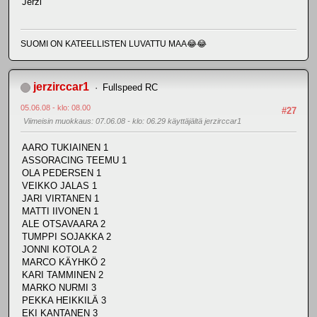
Jerzi
SUOMI ON KATEELLISTEN LUVATTU MAA😂😂
jerzirccar1
Fullspeed RC
05.06.08 - klo: 08.00
#27
Viimeisin muokkaus
: 07.06.08 - klo: 06.29 käyttäjältä jerzirccar1
AARO TUKIAINEN 1
ASSORACING TEEMU 1
OLA PEDERSEN 1
VEIKKO JALAS 1
JARI VIRTANEN 1
MATTI IIVONEN 1
ALE OTSAVAARA 2
TUMPPI SOJAKKA 2
JONNI KOTOLA 2
MARCO KÄYHKÖ 2
KARI TAMMINEN 2
MARKO NURMI 3
PEKKA HEIKKILÄ 3
EKI KANTANEN 3