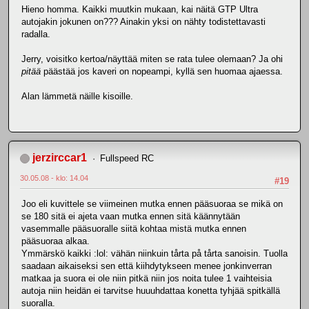
Hieno homma. Kaikki muutkin mukaan, kai näitä GTP Ultra
autojakin jokunen on??? Ainakin yksi on nähty todistettavasti
radalla.
Jerry, voisitko kertoa/näyttää miten se rata tulee olemaan? Ja ohi
pitää
päästää jos kaveri on nopeampi, kyllä sen huomaa ajaessa.
Alan lämmetä näille kisoille.
jerzirccar1
Fullspeed RC
30.05.08 - klo: 14.04
#19
Joo eli kuvittele se viimeinen mutka ennen pääsuoraa se mikä on
se 180 sitä ei ajeta vaan mutka ennen sitä käännytään
vasemmalle pääsuoralle siitä kohtaa mistä mutka ennen
pääsuoraa alkaa.
Ymmärskö kaikki :lol: vähän niinkuin tårta på tårta sanoisin. Tuolla
saadaan aikaiseksi sen että kiihdytykseen menee jonkinverran
matkaa ja suora ei ole niin pitkä niin jos noita tulee 1 vaihteisia
autoja niin heidän ei tarvitse huuuhdattaa konetta tyhjää spitkällä
suoralla.