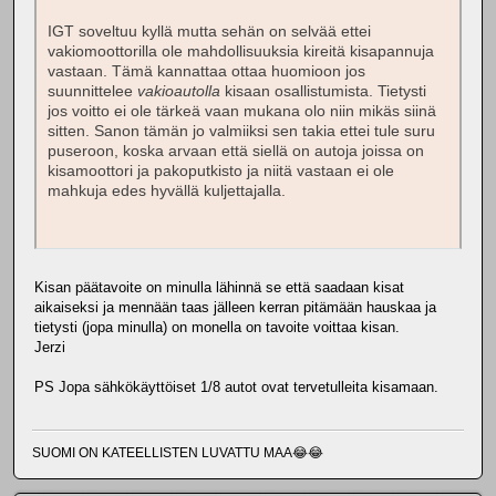
IGT soveltuu kyllä mutta sehän on selvää ettei
vakiomoottorilla ole mahdollisuuksia kireitä kisapannuja
vastaan. Tämä kannattaa ottaa huomioon jos
suunnittelee
vakioautolla
kisaan osallistumista. Tietysti
jos voitto ei ole tärkeä vaan mukana olo niin mikäs siinä
sitten. Sanon tämän jo valmiiksi sen takia ettei tule suru
puseroon, koska arvaan että siellä on autoja joissa on
kisamoottori ja pakoputkisto ja niitä vastaan ei ole
mahkuja edes hyvällä kuljettajalla.
Kisan päätavoite on minulla lähinnä se että saadaan kisat
aikaiseksi ja mennään taas jälleen kerran pitämään hauskaa ja
tietysti (jopa minulla) on monella on tavoite voittaa kisan.
Jerzi
PS Jopa sähkökäyttöiset 1/8 autot ovat tervetulleita kisamaan.
SUOMI ON KATEELLISTEN LUVATTU MAA😂😂