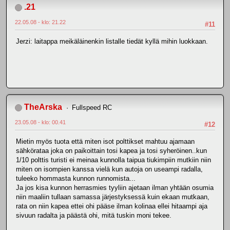
.21
22.05.08 - klo: 21.22
#11
Jerzi: laitappa meikäläinenkin listalle tiedät kyllä mihin luokkaan.
TheArska
Fullspeed RC
23.05.08 - klo: 00.41
#12
Mietin myös tuota että miten isot polttikset mahtuu ajamaan
sähkörataa joka on paikoittain tosi kapea ja tosi syheröinen..kun
1/10 polttis turisti ei meinaa kunnolla taipua tiukimpiin mutkiin niin
miten on isompien kanssa vielä kun autoja on useampi radalla,
tuleeko hommasta kunnon runnomista...
Ja jos kisa kunnon herrasmies tyyliin ajetaan ilman yhtään osumia
niin maaliin tullaan samassa järjestyksessä kuin ekaan mutkaan,
rata on niin kapea ettei ohi pääse ilman kolinaa ellei hitaampi aja
sivuun radalta ja päästä ohi, mitä tuskin moni tekee.