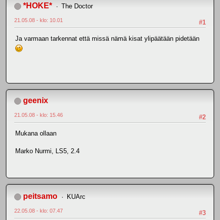
*HOKE*
The Doctor
21.05.08 - klo: 10.01
#1
Ja varmaan tarkennat että missä nämä kisat ylipäätään pidetään
geenix
21.05.08 - klo: 15.46
#2
Mukana ollaan
Marko Nurmi, LS5, 2.4
peitsamo
KUArc
22.05.08 - klo: 07.47
#3