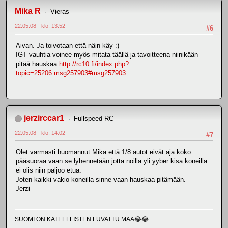
Mika R
Vieras
22.05.08 - klo: 13.52
#6
Aivan. Ja toivotaan että näin käy :)
IGT vauhtia voinee myös mitata täällä ja tavoitteena niinikään
pitää hauskaa
http://rc10.fi/index.php?
topic=25206.msg257903#msg257903
jerzirccar1
Fullspeed RC
22.05.08 - klo: 14.02
#7
Olet varmasti huomannut Mika että 1/8 autot eivät aja koko
pääsuoraa vaan se lyhennetään jotta noilla yli yyber kisa koneilla
ei olis niin paljoo etua.
Joten kaikki vakio koneilla sinne vaan hauskaa pitämään.
Jerzi
SUOMI ON KATEELLISTEN LUVATTU MAA😂😂