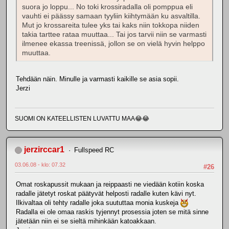
suora jo loppu... No toki krossiradalla oli pomppua eli
vauhti ei päässy samaan tyyliin kiihtymään ku asvaltilla.
Mut jo krossareita tulee yks tai kaks niin tokkopa niiden
takia tarttee rataa muuttaa... Tai jos tarvii niin se varmasti
ilmenee ekassa treenissä, jollon se on vielä hyvin helppo
muuttaa.
Tehdään näin. Minulle ja varmasti kaikille se asia sopii.
Jerzi
SUOMI ON KATEELLISTEN LUVATTU MAA😂😂
jerzirccar1
Fullspeed RC
03.06.08 - klo: 07.32
#26
Omat roskapussit mukaan ja reippaasti ne viedään kotiin koska
radalle jätetyt roskat päätyvät helposti radalle kuten kävi nyt.
Ilkivaltaa oli tehty radalle joka suututtaa monia kuskeja
Radalla ei ole omaa raskis tyjennyt prosessia joten se mitä sinne
jätetään niin ei se sieltä mihinkään katoakkaan.