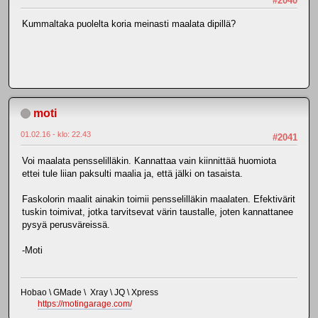
#2040
Kummaltaka puolelta koria meinasti maalata dipillä?
moti
01.02.16 - klo: 22.43
#2041
Voi maalata pensselilläkin. Kannattaa vain kiinnittää huomiota
ettei tule liian paksulti maalia ja, että jälki on tasaista.
Faskolorin maalit ainakin toimii pensselilläkin maalaten. Efektivärit
tuskin toimivat, jotka tarvitsevat värin taustalle, joten kannattanee
pysyä perusväreissä.
-Moti
Hobao \ GMade \ Xray \ JQ \ Xpress
https://motingarage.com/