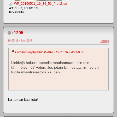
WP_20160511_19_36_51_Pro[1].jpg
496.91 kt, 1600x899
tarkasteltu
r1205
16.05.16 - klo: 20.54
#2053
Lainaus käyttäjältä: JHe84 - 15.03.16 - klo: 00.08
Liekkejä halusin opetella maalaamaan, niin tein
tämmöisen 67 Veten. Jos jotain kiinnostaa, niin se on
tuolla myyntiosastolla kaupan.
Laittoman kaunista!