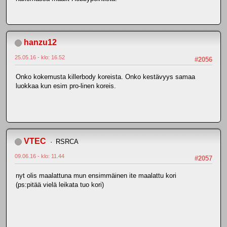
hanzu12
25.05.16 - klo: 16.52
#2056
Onko kokemusta killerbody koreista. Onko kestävyys samaa
luokkaa kun esim pro-linen koreis.
VTEC
RSRCA
09.06.16 - klo: 11.44
#2057
nyt olis maalattuna mun ensimmäinen ite maalattu kori
(ps:pitää vielä leikata tuo kori)