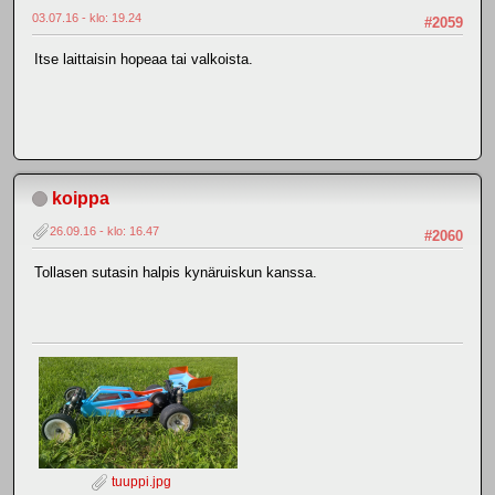
03.07.16 - klo: 19.24
#2059
Itse laittaisin hopeaa tai valkoista.
koippa
26.09.16 - klo: 16.47
#2060
Tollasen sutasin halpis kynäruiskun kanssa.
tuuppi.jpg