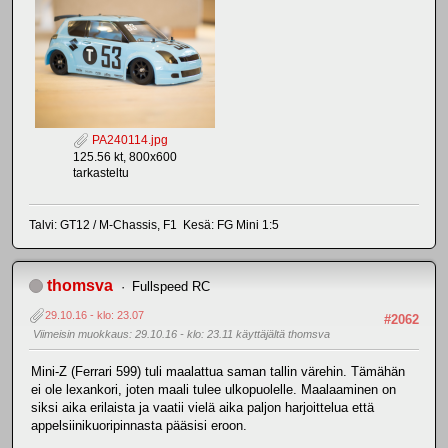
PA240114.jpg
125.56 kt, 800x600
tarkasteltu
Talvi: GT12 / M-Chassis, F1 Kesä: FG Mini 1:5
thomsva
Fullspeed RC
29.10.16 - klo: 23.07
#2062
Viimeisin muokkaus
: 29.10.16 - klo: 23.11 käyttäjältä thomsva
Mini-Z (Ferrari 599) tuli maalattua saman tallin värehin. Tämähän
ei ole lexankori, joten maali tulee ulkopuolelle. Maalaaminen on
siksi aika erilaista ja vaatii vielä aika paljon harjoittelua että
appelsiinikuoripinnasta pääsisi eroon.