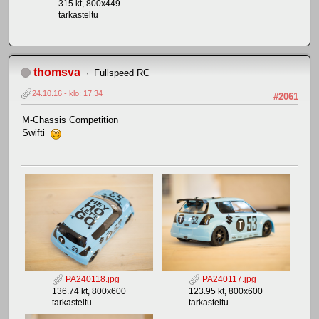
315 kt, 800x449
tarkasteltu
thomsva
Fullspeed RC
24.10.16 - klo: 17.34
#2061
M-Chassis Competition
Swifti
PA240118.jpg
PA240117.jpg
136.74 kt, 800x600
123.95 kt, 800x600
tarkasteltu
tarkasteltu