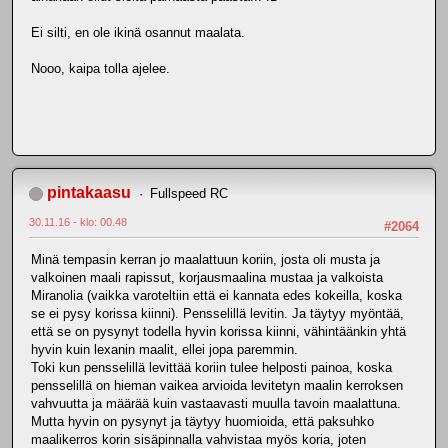
Ei silti, en ole ikinä osannut maalata.
Nooo, kaipa tolla ajelee.
pintakaasu
Fullspeed RC
30.11.16 - klo: 00.48
#2064
Minä tempasin kerran jo maalattuun koriin, josta oli musta ja
valkoinen maali rapissut, korjausmaalina mustaa ja valkoista
Miranolia (vaikka varoteltiin että ei kannata edes kokeilla, koska
se ei pysy korissa kiinni). Pensselillä levitin. Ja täytyy myöntää,
että se on pysynyt todella hyvin korissa kiinni, vähintäänkin yhtä
hyvin kuin lexanin maalit, ellei jopa paremmin.
Toki kun pensselillä levittää koriin tulee helposti painoa, koska
pensselillä on hieman vaikea arvioida levitetyn maalin kerroksen
vahvuutta ja määrää kuin vastaavasti muulla tavoin maalattuna.
Mutta hyvin on pysynyt ja täytyy huomioida, että paksuhko
maalikerros korin sisäpinnalla vahvistaa myös koria, joten