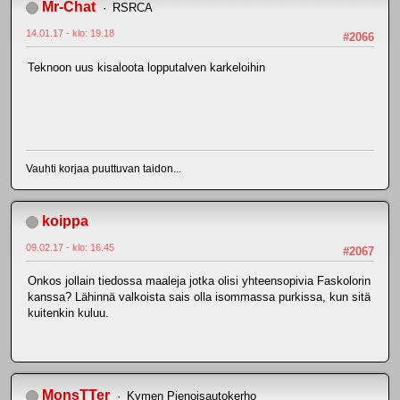
Mr-Chat
RSRCA
14.01.17 - klo: 19.18
#2066
Teknoon uus kisaloota lopputalven karkeloihin
Vauhti korjaa puuttuvan taidon...
koippa
09.02.17 - klo: 16.45
#2067
Onkos jollain tiedossa maaleja jotka olisi yhteensopivia Faskolorin
kanssa? Lähinnä valkoista sais olla isommassa purkissa, kun sitä
kuitenkin kuluu.
MonsTTer
Kymen Pienoisautokerho