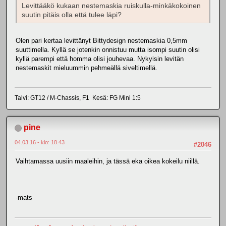
Levittääkö kukaan nestemaskia ruiskulla-minkäkokoinen
suutin pitäis olla että tulee läpi?
Olen pari kertaa levittänyt Bittydesign nestemaskia 0,5mm
suuttimella. Kyllä se jotenkin onnistuu mutta isompi suutin olisi
kyllä parempi että homma olisi jouhevaa. Nykyisin levitän
nestemaskit mieluummin pehmeällä siveltimellä.
Talvi: GT12 / M-Chassis, F1 Kesä: FG Mini 1:5
pine
04.03.16 - klo: 18.43
#2046
Vaihtamassa uusiin maaleihin, ja tässä eka oikea kokeilu niillä.
-mats