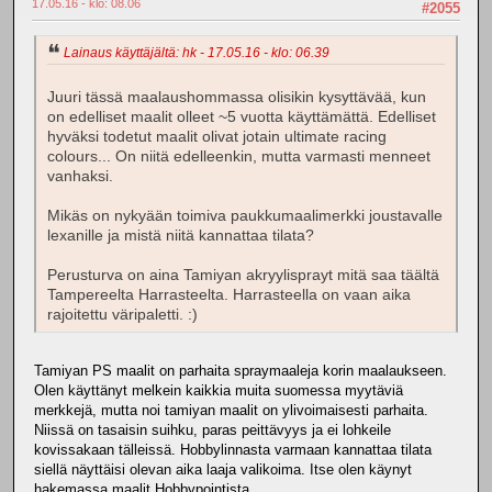
17.05.16 - klo: 08.06
#2055
Lainaus käyttäjältä: hk - 17.05.16 - klo: 06.39
Juuri tässä maalaushommassa olisikin kysyttävää, kun
on edelliset maalit olleet ~5 vuotta käyttämättä. Edelliset
hyväksi todetut maalit olivat jotain ultimate racing
colours... On niitä edelleenkin, mutta varmasti menneet
vanhaksi.
Mikäs on nykyään toimiva paukkumaalimerkki joustavalle
lexanille ja mistä niitä kannattaa tilata?
Perusturva on aina Tamiyan akryylisprayt mitä saa täältä
Tampereelta Harrasteelta. Harrasteella on vaan aika
rajoitettu väripaletti. :)
Tamiyan PS maalit on parhaita spraymaaleja korin maalaukseen.
Olen käyttänyt melkein kaikkia muita suomessa myytäviä
merkkejä, mutta noi tamiyan maalit on ylivoimaisesti parhaita.
Niissä on tasaisin suihku, paras peittävyys ja ei lohkeile
kovissakaan tälleissä. Hobbylinnasta varmaan kannattaa tilata
siellä näyttäisi olevan aika laaja valikoima. Itse olen käynyt
hakemassa maalit Hobbypointista.