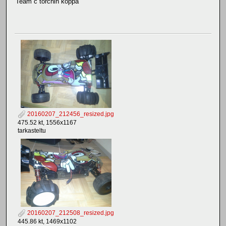
Team c torchin koppa
20160207_212456_resized.jpg
475.52 kt, 1556x1167
tarkasteltu
20160207_212508_resized.jpg
445.86 kt, 1469x1102