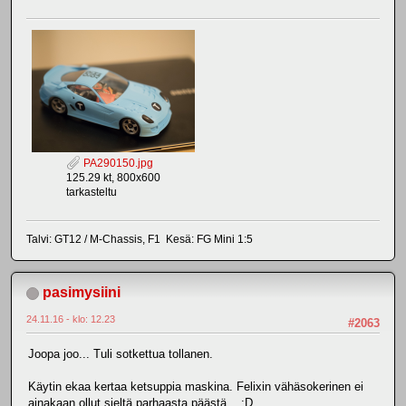
PA290150.jpg
125.29 kt, 800x600
tarkasteltu
Talvi: GT12 / M-Chassis, F1 Kesä: FG Mini 1:5
pasimysiini
24.11.16 - klo: 12.23
#2063
Joopa joo... Tuli sotkettua tollanen.
Käytin ekaa kertaa ketsuppia maskina. Felixin vähäsokerinen ei
ainakaan ollut sieltä parhaasta päästä... :D