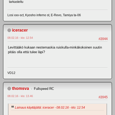
tarkasteltu
Losi xxx-sct, Kyosho inferno st, E-Revo, Tamiya ta-06
iceracer
08.02.16 - klo: 12.54
#2044
Levittääkö kukaan nestemaskia ruiskulla-minkäkokoinen suutin
pitäis olla että tulee läpi?
VD12
thomsva
Fullspeed RC
08.02.16 - klo: 13.46
#2045
Lainaus käyttäjältä: iceracer - 08.02.16 - klo: 12.54