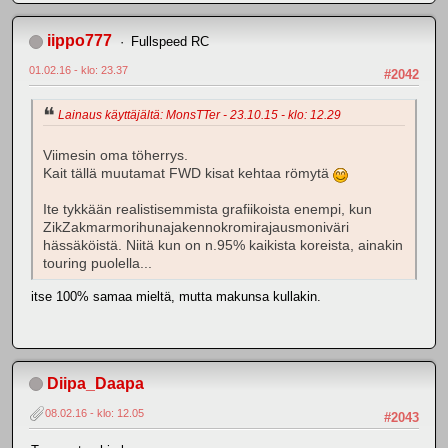
iippo777
Fullspeed RC
01.02.16 - klo: 23.37
#2042
Lainaus käyttäjältä: MonsTTer - 23.10.15 - klo: 12.29
Viimesin oma töherrys.
Kait tällä muutamat FWD kisat kehtaa römytä
Ite tykkään realistisemmista grafiikoista enempi, kun
ZikZakmarmorihunajakennokromirajausmoniväri
hässäköistä. Niitä kun on n.95% kaikista koreista, ainakin
touring puolella...
itse 100% samaa mieltä, mutta makunsa kullakin.
Diipa_Daapa
08.02.16 - klo: 12.05
#2043