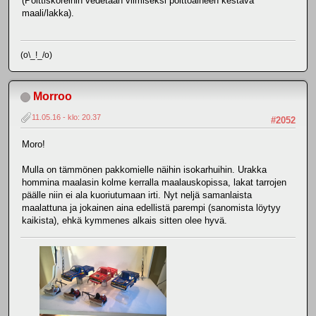
(Polttiskoreihin vedetään viimiseksi polttoaineen kestävä
maali/lakka).
(o\_!_/o)
Morroo
11.05.16 - klo: 20.37
#2052
Moro!
Mulla on tämmönen pakkomielle näihin isokarhuihin. Urakka
hommina maalasin kolme kerralla maalauskopissa, lakat tarrojen
päälle niin ei ala kuoriutumaan irti. Nyt neljä samanlaista
maalattuna ja jokainen aina edellistä parempi (sanomista löytyy
kaikista), ehkä kymmenes alkais sitten olee hyvä.