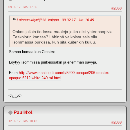
09.02.17 - klo: 17.36
#2068
Lainaus käyttäjältä: koippa - 09.02.17 - klo: 16.45
Onkos jollain tiedossa maaleja jotka olisi yhteensopivia
Faskolorin kanssa? Lähinnä valkoista sais olla
isommassa purkissa, kun sitä kuitenkin kuluu.
Samaa kamaa kun Createx.
Löytyy isommissa purkeissakin ja enemmän sävyjä.
Esim.
http://www.maalinetti.com/fi/5200-opaque/206-createx-
opaque-5212-white-240-ml.html
(o\_!_/o)
Pauli4x4
12.02.17 - klo: 10.42
#2069