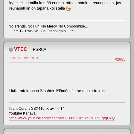
kyseisellä korilla kestää enempi ottaa kontaktia reunaputkiin, jos
reunaputkiin on tapana kolistella
No Trends, No Fun, No Mercy, No Compromise...
*** 12 Track Will Be Great Again !!! ***
VTEC
RSRCA
02.01.17 - klo: 18.01
#2065
Uutta ratakoppaa Slashiin. Elämäni 2 itse maalattu kori
Team Corally SBX410, Xray T4 '14
Youtube Kanava:
https://www.youtube.com/channel/UC08uZiWtJ7b5MHZiEqAjUZQ