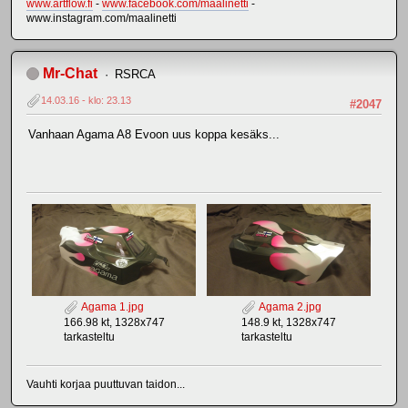
www.artflow.fi
-
www.facebook.com/maalinetti
-
www.instagram.com/maalinetti
Mr-Chat
RSRCA
14.03.16 - klo: 23.13
#2047
Vanhaan Agama A8 Evoon uus koppa kesäks...
Agama 1.jpg
Agama 2.jpg
166.98 kt, 1328x747
148.9 kt, 1328x747
tarkasteltu
tarkasteltu
Vauhti korjaa puuttuvan taidon...