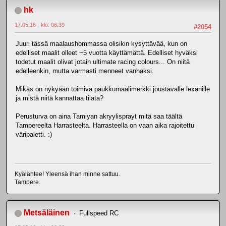
hk
17.05.16 - klo: 06.39
#2054
Juuri tässä maalaushommassa olisikin kysyttävää, kun on
edelliset maalit olleet ~5 vuotta käyttämättä. Edelliset hyväksi
todetut maalit olivat jotain ultimate racing colours... On niitä
edelleenkin, mutta varmasti menneet vanhaksi.
Mikäs on nykyään toimiva paukkumaalimerkki joustavalle lexanille
ja mistä niitä kannattaa tilata?
Perusturva on aina Tamiyan akryylisprayt mitä saa täältä
Tampereelta Harrasteelta. Harrasteella on vaan aika rajoitettu
väripaletti. :)
Kyälähtee! Yleensä ihan minne sattuu.
Tampere.
Metsäläinen
Fullspeed RC