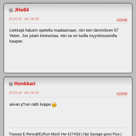
JHe84
15.03.16 - klo: 00.08
#2048
Liekkejä halusin opetella maalaamaan, niin tein tämmöisen 67
Veten. Jos jotain kiinnostaa, niin se on tuolla myyntiosastolla
kaupan.
Honkkari
15.03.16 - klo: 00.52
#2049
aiivan p*run nätti koppa
Traxxas E-Revo@EzRun Max5 Hw 4274Sd | Hpi Savage goes Flux |