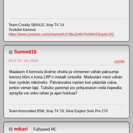
Team Corally SBX410, Xray T4 '14
Youtube Kanava:
https://www.youtube.com/channel/UC08uZiWtJ7b5MHZiEqAjUZQ
Summit16
03.07.16 - klo: 19.08
#2058
Maalasin 4 kerrosta (kolme ohutta ja viimeinen vähän paksumpi
kerros) b5m.n koria LRP.n metalli sinisellä. Mielestäni meni vähän
liian synkän näköseks. Päivänvaloa vasten kori päästää valoa
jonkin verran läpi. Tulisiko parempi jos pohjustaisin vielä hopealla
spraylla vai onko rahan ja ajan hukkaa?
Team Associated B5M, Xray T4 '16, Nine Eagles Solo Pro 270
mikari
Fullspeed RC