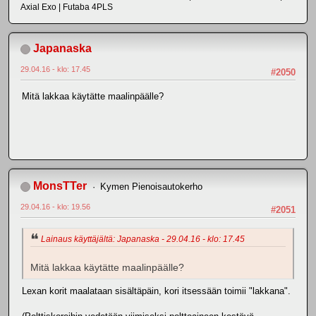
Axial Exo | Futaba 4PLS
Japanaska
29.04.16 - klo: 17.45
#2050
Mitä lakkaa käytätte maalinpäälle?
MonsTTer
Kymen Pienoisautokerho
29.04.16 - klo: 19.56
#2051
Lainaus käyttäjältä: Japanaska - 29.04.16 - klo: 17.45
Mitä lakkaa käytätte maalinpäälle?
Lexan korit maalataan sisältäpäin, kori itsessään toimii "lakkana".