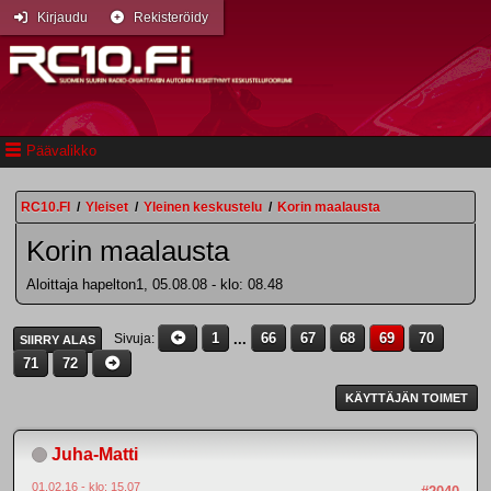
Kirjaudu
Rekisteröidy
Päävalikko
RC10.FI
/
Yleiset
/
Yleinen keskustelu
/
Korin maalausta
Korin maalausta
Aloittaja hapelton1, 05.08.08 - klo: 08.48
1
...
66
67
68
69
70
Sivuja
SIIRRY ALAS
71
72
KÄYTTÄJÄN TOIMET
Juha-Matti
01.02.16 - klo: 15.07