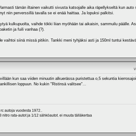
Varmasti tämän iltainen vaikutti sivusta katsojalle aika räpellykseltä kun auto s
yt niin perverssillä tavalla se ei enää haittaa. Ja lopuksi palkitsi.
tyä kulkupuolta, vaihde tökki liian myöhään tai aikaisin, sammuilu päälle. Asia
aketin ja fuili vanhaa (?).
 vaihtoi siinä missä pitikin. Tankki meni tyhjäksi asti ja 150ml tuntui kestävän p
V
yvillään kun saa viiden minuutin alkuerässa puristettua o,5 sekuntia kierrosajo
ankillisen loppuun. No kukin "Ristinsä valitsee"...
 rc autoja vuodesta 1972..
 nitro rata-autot ja 1/12 sähköautot. ei muuta tälläkertaa