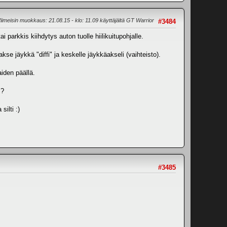
iimeisin muokkaus
: 21.08.15 - klo: 11.09 käyttäjältä GT Warrior
#3484
 parkkis kiihdytys auton tuolle hiilikuitupohjalle.
se jäykkä "diffi" ja keskelle jäykkäakseli (vaihteisto).
aiden päällä.
 ?
silti :)
#3485