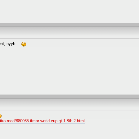
rit, nyyh ..
itro-road/880065-ifmar-world-cup-gt-1-8th-2.html