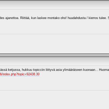
des ajanottoa. Riittää, kun laskee montako oho! huudahdusta / kierros tulee. Si
 tässä ketjussa, hukkuu topicciin liittyvä asia ylimääräiseen kuonaan... Huomat
.fi/index.php?topic=92438.30