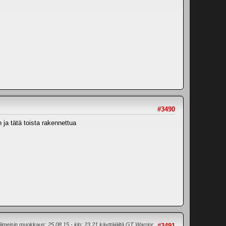
#3490
 ja tätä toista rakennettua
iimeisin muokkaus
: 25.08.15 - klo: 23.21 käyttäjältä GT Warrior
#3491