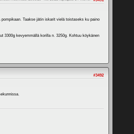
kä pompikaan. Taakse jätin iskarit vielä toistaseks ku paino
about 3300g kevyemmällä korilla n. 3250g. Kohtuu köykänen
#3492
 sekunnissa.