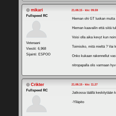
mikari
21.08.15 - klo: 09.59
Fullspeed RC
Hieman ohi GT luokan mutta GT 
Hieman kaavailin että siitä t
Voisi olla aika kevyt kun noin
Veteraani
Toimisiko, mitä mieltä ? Vai 
Viestit: 6,968
Sijainti: ESPOO
Onko kukaan rakennellut vastaa
nitropapalla olis varmaan hyv
Crikter
21.08.15 - klo: 11.27
Fullspeed RC
Jatkossa täällä keskitytään 
-Ylläpito