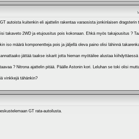
V
autoista kuitenkin eli ajattelin rakentaa varaosista jonkinlaisen dragsterin tai
ulisi takaveto 2WD ja etujousitus pois kokonaan. Ehkä myös takajousitus ? Taak
kin iso määrä komponentteja pois ja jäljellä oleva paino olisi lähinnä takarenk
kannattaako jättää taakse iskarit jotta hieman myötäilee alustaa kiihdyttäessä
vaa ? Nitrona ajattelin pitää. Päälle Astonin kori. Leluhan se toki olisi mutta 
iä vinkkejä tähänkin?
keskustelemaan GT rata-autoilusta.