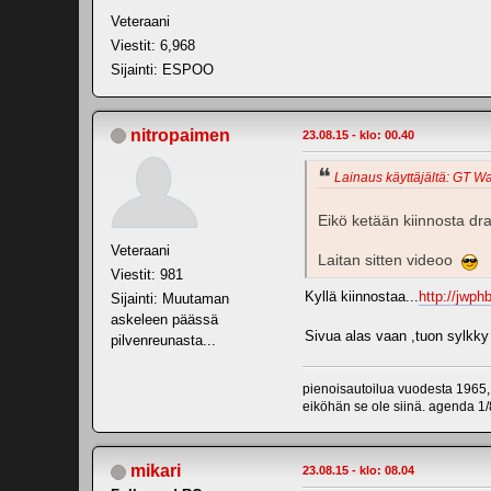
Veteraani
Viestit: 6,968
Sijainti: ESPOO
nitropaimen
23.08.15 - klo: 00.40
Lainaus käyttäjältä: GT War
Eikö ketään kiinnosta dra
Veteraani
Laitan sitten videoo
Viestit: 981
Kyllä kiinnostaa...
http://jwphb
Sijainti: Muutaman
askeleen päässä
Sivua alas vaan ,tuon sylkky t
pilvenreunasta...
pienoisautoilua vuodesta 1965,
eiköhän se ole siinä. agenda 1/8
mikari
23.08.15 - klo: 08.04