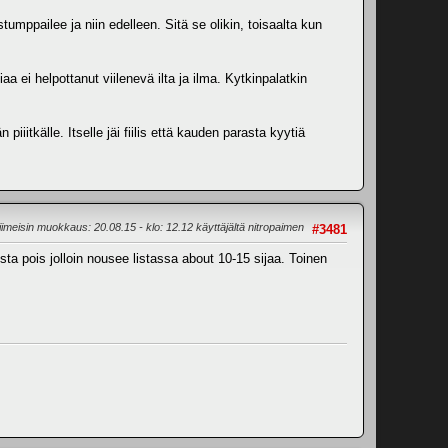
tumppailee ja niin edelleen. Sitä se olikin, toisaalta kun
a ei helpottanut viilenevä ilta ja ilma. Kytkinpalatkin
iiitkälle. Itselle jäi fiilis että kauden parasta kyytiä
iimeisin muokkaus
: 20.08.15 - klo: 12.12 käyttäjältä nitropaimen
#3481
ista pois jolloin nousee listassa about 10-15 sijaa. Toinen