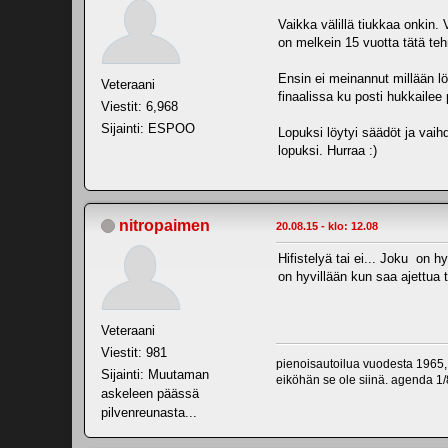
Vaikka välillä tiukkaa onkin. 
on melkein 15 vuotta tätä tehn
Ensin ei meinannut millään löy
Veteraani
finaalissa ku posti hukkailee p
Viestit: 6,968
Sijainti: ESPOO
Lopuksi löytyi säädöt ja vaihde
lopuksi. Hurraa :)
nitropaimen
20.08.15 - klo: 12.08
Hifistelyä tai ei... Joku on h
on hyvillään kun saa ajettua t
Veteraani
Viestit: 981
pienoisautoilua vuodesta 1965,
Sijainti: Muutaman
eiköhän se ole siinä. agenda 1/8
askeleen päässä
pilvenreunasta...