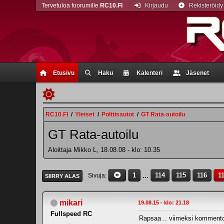
Tervetuloa foorumille
RC10.FI
Kirjaudu
Rekisteröidy
Etusivu
Haku
Kalenteri
Jäsenet
RC10.FI
/
Yleiset
/
Polttisautot
/
GT Rata-autoilu
GT Rata-autoilu
Aloittaja Mikko L, 18.08.08 - klo: 10.35
1
...
114
115
116
1
Sivuja
SIIRRY ALAS
mikari
19.08.15 - klo: 21.18
Fullspeed RC
Rapsaa .. viimeksi kommentoin 