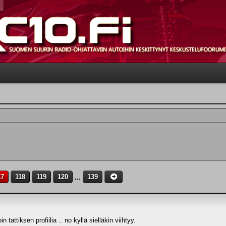
17
118
119
120
...
139
tattiksen profiilia .. no kyllä sielläkin viihtyy.