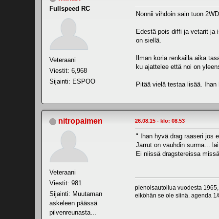
Fullspeed RC
Nonnii vihdoin sain tuon 2WD 
Edestä pois diffi ja vetarit j
on siellä.
Ilman koria renkailla aika t
Veteraani
ku ajattelee että noi on yleen
Viestit: 6,968
Sijainti: ESPOO
Pitää vielä testaa lisää. Ihan
nitropaimen
26.08.15 - klo: 08.53
" Ihan hyvä drag raaseri jos 
Jarrut on vauhdin surma... lai
Ei niissä dragstereissa missä
Veteraani
Viestit: 981
pienoisautoilua vuodesta 1965,
Sijainti: Muutaman
eiköhän se ole siinä. agenda 1/8
askeleen päässä
pilvenreunasta...