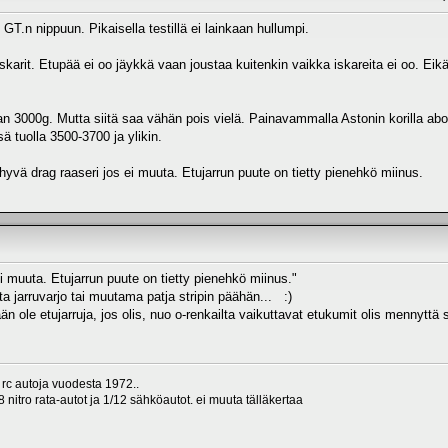
GT.n nippuun. Pikaisella testillä ei lainkaan hullumpi.
a iskarit. Etupää ei oo jäykkä vaan joustaa kuitenkin vaikka iskareita ei oo. Ei
asan 3000g. Mutta siitä saa vähän pois vielä. Painavammalla Astonin korilla 
sä tuolla 3500-3700 ja ylikin.
 hyvä drag raaseri jos ei muuta. Etujarrun puute on tietty pienehkö miinus.
ei muuta. Etujarrun puute on tietty pienehkö miinus."
ta jarruvarjo tai muutama patja stripin päähän... :)
än ole etujarruja, jos olis, nuo o-renkailta vaikuttavat etukumit olis mennyttä
 rc autoja vuodesta 1972..
 nitro rata-autot ja 1/12 sähköautot. ei muuta tälläkertaa