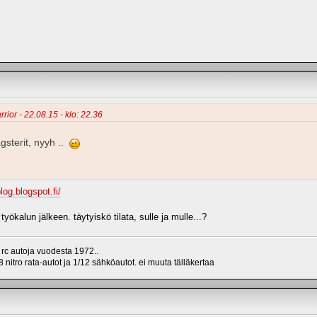
rior - 22.08.15 - klo: 22.36
gsterit, nyyh ..
log.blogspot.fi/
yökalun jälkeen. täytyiskö tilata, sulle ja mulle...?
 rc autoja vuodesta 1972..
 nitro rata-autot ja 1/12 sähköautot. ei muuta tälläkertaa