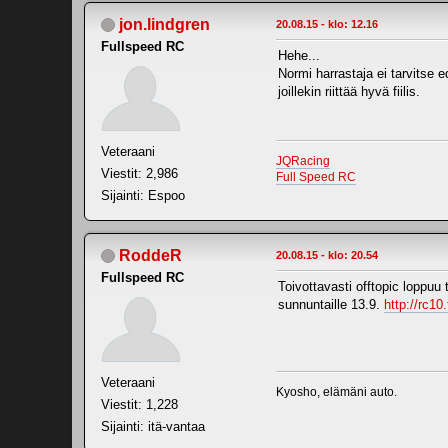
jon.lindgren
20.08.15 - klo: 12.16
Fullspeed RC
Hehe...
Normi harrastaja ei tarvitse e
joillekin riittää hyvä fiilis.
Veteraani
JQRacing
Viestit: 2,986
Full Speed RC
Sijainti: Espoo
RoddeR
20.08.15 - klo: 20.54
Fullspeed RC
Toivottavasti offtopic loppuu
sunnuntaille 13.9.
http://rc10
Veteraani
Kyosho, elämäni auto.
Viestit: 1,228
Sijainti: itä-vantaa