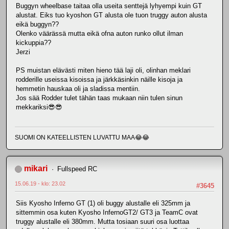
Buggyn wheelbase taitaa olla useita senttejä lyhyempi kuin GT
alustat. Eiks tuo kyoshon GT alusta ole tuon truggy auton alusta
eikä buggyn??
Olenko väärässä mutta eikä ofna auton runko ollut ilman
kickuppia??
Jerzi
PS muistan elävästi miten hieno tää laji oli, olinhan meklari
rodderille useissa kisoissa ja järkkäsinkin näille kisoja ja
hemmetin hauskaa oli ja sladissa mentiin.
Jos sää Rodder tulet tähän taas mukaan niin tulen sinun
mekkariksi😎😎
SUOMI ON KATEELLISTEN LUVATTU MAA😂😂
mikari
Fullspeed RC
15.06.19 - klo: 23.02
#3645
Siis Kyosho Inferno GT (1) oli buggy alustalle eli 325mm ja
sittemmin osa kuten Kyosho InfernoGT2/ GT3 ja TeamC ovat
truggy alustalle eli 380mm. Mutta tosiaan suuri osa luottaa