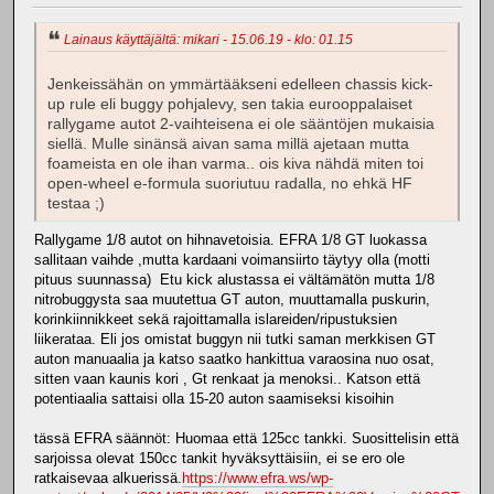
Lainaus käyttäjältä: mikari - 15.06.19 - klo: 01.15
Jenkeissähän on ymmärtääkseni edelleen chassis kick-
up rule eli buggy pohjalevy, sen takia eurooppalaiset
rallygame autot 2-vaihteisena ei ole sääntöjen mukaisia
siellä. Mulle sinänsä aivan sama millä ajetaan mutta
foameista en ole ihan varma.. ois kiva nähdä miten toi
open-wheel e-formula suoriutuu radalla, no ehkä HF
testaa ;)
Rallygame 1/8 autot on hihnavetoisia. EFRA 1/8 GT luokassa
sallitaan vaihde ,mutta kardaani voimansiirto täytyy olla (motti
pituus suunnassa) Etu kick alustassa ei vältämätön mutta 1/8
nitrobuggysta saa muutettua GT auton, muuttamalla puskurin,
korinkiinnikkeet sekä rajoittamalla islareiden/ripustuksien
liikerataa. Eli jos omistat buggyn nii tutki saman merkkisen GT
auton manuaalia ja katso saatko hankittua varaosina nuo osat,
sitten vaan kaunis kori , Gt renkaat ja menoksi.. Katson että
potentiaalia sattaisi olla 15-20 auton saamiseksi kisoihin
tässä EFRA säännöt: Huomaa että 125cc tankki. Suosittelisin että
sarjoissa olevat 150cc tankit hyväksyttäisiin, ei se ero ole
ratkaisevaa alkuerissä.
https://www.efra.ws/wp-