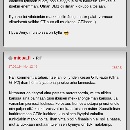
edelleen lyhyeen buggy pohjalevyyn ja siitä tykkäsin Tattiksella
itsekin enemmän. Ofnan DM1 oli ilman kickuppia tosiaan.
Kyosho toi vihdoinkin markkinoille 4deg caster palat, varmaan
viimeisenä vaikka GT auto oli ns ekana, GT3:een ;)
Hyvä Jerry, muistoissa on kyllä
micsa.fi
RIP
17.06.19 - klo: 12.48
#3646
Pari kommenttia tähän. Itselläni oli yhden kesän GT8 -auto (Ofna
GTP2) ihan höntsäilyautona ja siksi aihe kiinnostaa.
Nitroautot on tietysti aina parasta motorsporttia, mutta niiden
kanssa aina painitaan tuon ikuisen mekkariongelman kanssa. Ja
varsinkin pienissä luokissa korostuu, kun osanottajia ja eriä ei ole
niin paljoa että kuskit voisivat mekata toisiaan ristiin. Suosittelisin
harkitsemaan GT8e-luokkaa, kun siihen löytyisi valmiita
runkojakin markkinoilta. Ihan yhtä pitkiin finaaleihin ei noilla pääse,
mutta luokkaan mukaan tulemisen kynnys on 10x matalampi.