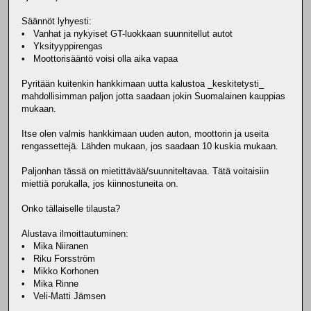
Säännöt lyhyesti:
• Vanhat ja nykyiset GT-luokkaan suunnitellut autot
• Yksityyppirengas
• Moottorisääntö voisi olla aika vapaa
Pyritään kuitenkin hankkimaan uutta kalustoa _keskitetysti_
mahdollisimman paljon jotta saadaan jokin Suomalainen kauppias
mukaan.
Itse olen valmis hankkimaan uuden auton, moottorin ja useita
rengassettejä. Lähden mukaan, jos saadaan 10 kuskia mukaan.
Paljonhan tässä on mietittävää/suunniteltavaa. Tätä voitaisiin
miettiä porukalla, jos kiinnostuneita on.
Onko tällaiselle tilausta?
Alustava ilmoittautuminen:
• Mika Niiranen
• Riku Forsström
• Mikko Korhonen
• Mika Rinne
• Veli-Matti Jämsen