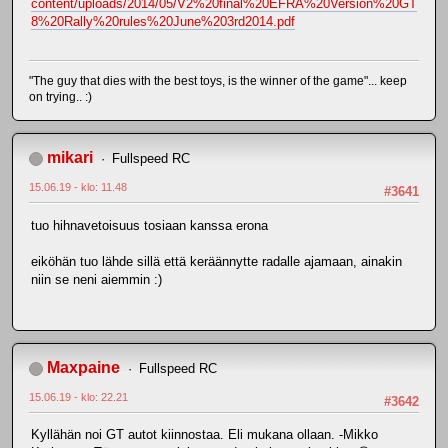
content/uploads/2014/05/V2%20final%20EFRA%20Version%20GT
8%20Rally%20rules%20June%203rd2014.pdf
"The guy that dies with the best toys, is the winner of the game"... keep
on trying.. :)
mikari
Fullspeed RC
15.06.19 - klo: 11.48
#3641
tuo hihnavetoisuus tosiaan kanssa erona
eiköhän tuo lähde sillä että keräännytte radalle ajamaan, ainakin
niin se neni aiemmin :)
Maxpaine
Fullspeed RC
15.06.19 - klo: 22.21
#3642
Kyllähän noi GT autot kiinnostaa. Eli mukana ollaan. -Mikko