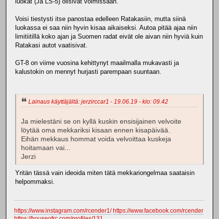
luokat (Ja LS-5) olisivat voimissaan.
Voisi tiestysti itse panostaa edelleen Ratakasiin, mutta siinä
luokassa ei saa niin hyvin kisaa aikaiseksi. Autoa pitää ajaa niin
limitiitillä koko ajan ja Suomen radat eivät ole aivan niin hyviä kuin
Ratakasi autot vaatisivat.
GT-8 on viime vuosina kehittynyt maailmalla mukavasti ja
kalustokin on mennyt hurjasti parempaan suuntaan.
Lainaus käyttäjältä: jerzirccar1 - 19.06.19 - klo: 09.42
Ja mielestäni se on kyllä kuskin ensisijainen velvoite
löytää oma mekkariksi kisaan ennen kisapäivää.
Eihän mekkaus hommat voida velvoittaa kuskeja
hoitamaan vai...
Jerzi
Yritän tässä vain ideoida miten tätä mekkariongelmaa saataisin
helpommaksi.
https://www.instagram.com/rcender1/
https://www.facebook.com/rcender
https://houseofrc.com/profiles/131