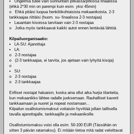
• Ongelmia tulee vain sunnuntain pitkässä/pitkissä finaalissa
(ehkä 2*30 min on parempi kuin esim. yksi 45min)
o Ehkä pitäisi luopua henkilökohtaisista mekaanikoista. 2-3
tankkaajaa riittäisi (huom. su- finaalissa 2-3 nostajaa)
• Lauantain kisoissa tarvitaan vain 2-3 nostajaa
o Jotka myös tankkaavat kaikki autot ennen lentävää lähtöä.
Kilpailuorganisaatio:
• LA-SU: Ajanottaja
• LA:
o 2-3 nostajaa
o (2-3 tankkaajaa, ei tarvita, jos ajetaan vain lyhyitä kisoja)
o
• SU:
o 2-3 nostajaa
o 2-3 tankkaajaa
Erilliset nostajat haluaisin, koska aina ollut aika hurjia tilanteita,
kun mekaanikko lähtee radalle juoksemaan. Rauhalliset kaverit
tankkaamaan ja nuoret ja nopeat nostamaan...
Kilpailun osallistumismaksut voitaisiin hyvittää jollain laillisella
tavalla ajanottajalle, tankkaajille ja mekaanikoille.
Osallistumismaksu voisi olla esim. 50-100 EUR (Tässähän on
sitten 3 päivän ratamaksu). Ei mitään tietoa mitä radat veloittavat