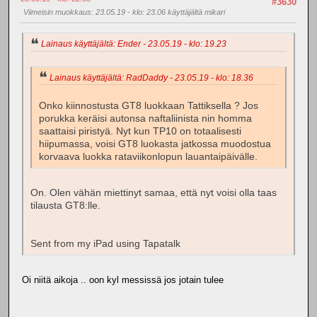
#3630
Viimeisin muokkaus
: 23.05.19 - klo: 23.06 käyttäjältä mikari
Lainaus käyttäjältä: Ender - 23.05.19 - klo: 19.23
Lainaus käyttäjältä: RadDaddy - 23.05.19 - klo: 18.36
Onko kiinnostusta GT8 luokkaan Tattiksella ? Jos
porukka keräisi autonsa naftaliinista nin homma
saattaisi piristyä. Nyt kun TP10 on totaalisesti
hiipumassa, voisi GT8 luokasta jatkossa muodostua
korvaava luokka rataviikonlopun lauantaipäivälle.
On. Olen vähän miettinyt samaa, että nyt voisi olla taas
tilausta GT8:lle.
Sent from my iPad using Tapatalk
Oi niitä aikoja .. oon kyl messissä jos jotain tulee