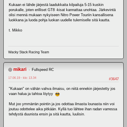
Kukaan ei lähde järjestä laadukkaita kilpailuja 5-15 kuskin
porukalle, joten erilliset GT8 -kisat kannattaa unohtaa. Järkevintä
olisi mennä mukaan nykyiseen Nitro Power Touriin kansallisena
luokkana ja luoda pohja luokan uudelle tulemiselle sitä kautta.
t. Mikko
Wacky Stack Racing Team
mikari
Fullspeed RC
17.06.19 - klo: 13.34
#3647
"Kukaan" on vähän vahva ilmaisu, on niitä ennekin järjestetty jos
vaan halua ja tahtoa löytyy
Mut joo ymmärrän pointin ja jos odottaa ilmasta lounasta niin voi
joutuu odottelee aika pitkään. Kyllä tuo lähtee ihan radan varressa
tehdystä duunista ensin ja sitä kautta, luulisin.