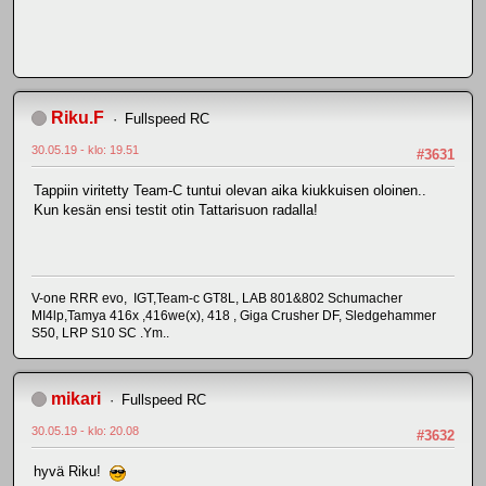
Riku.F
Fullspeed RC
30.05.19 - klo: 19.51
#3631
Tappiin viritetty Team-C tuntui olevan aika kiukkuisen oloinen..
Kun kesän ensi testit otin Tattarisuon radalla!
V-one RRR evo, IGT,Team-c GT8L, LAB 801&802 Schumacher
MI4lp,Tamya 416x ,416we(x), 418 , Giga Crusher DF, Sledgehammer
S50, LRP S10 SC .Ym..
mikari
Fullspeed RC
30.05.19 - klo: 20.08
#3632
hyvä Riku!