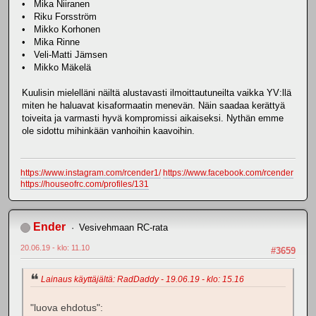
• Mika Niiranen
• Riku Forsström
• Mikko Korhonen
• Mika Rinne
• Veli-Matti Jämsen
• Mikko Mäkelä
Kuulisin mielelläni näiltä alustavasti ilmoittautuneilta vaikka YV:llä
miten he haluavat kisaformaatin menevän. Näin saadaa kerättyä
toiveita ja varmasti hyvä kompromissi aikaiseksi. Nythän emme
ole sidottu mihinkään vanhoihin kaavoihin.
https://www.instagram.com/rcender1/
https://www.facebook.com/rcender
https://houseofrc.com/profiles/131
Ender
Vesivehmaan RC-rata
20.06.19 - klo: 11.10
#3659
Lainaus käyttäjältä: RadDaddy - 19.06.19 - klo: 15.16
"luova ehdotus":