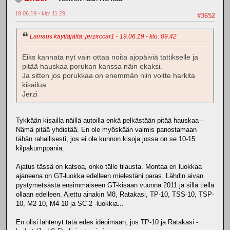
19.06.19 - klo: 11.29
#3652
Lainaus käyttäjältä: jerzirccar1 - 19.06.19 - klo: 09.42
Eiks kannata nyt vain ottaa noita ajopäiviä tattikselle ja
pitää hauskaa porukan kanssa näin ekaksi.
Ja sitten jos porukkaa on enemmän niin voitte harkita
kisailua.
Jerzi
Tykkään kisailla näillä autoilla enkä pelkästään pitää hauskaa -
Nämä pitää yhdistää. En ole myöskään valmis panostamaan
tähän rahallisesti, jos ei ole kunnon kisoja jossa on se 10-15
kilpakumppania.
Ajatus tässä on katsoa, onko tälle tilausta. Montaa eri luokkaa
ajaneena on GT-luokka edelleen mielestäni paras. Lähdin aivan
pystymetsästä ensimmäiseen GT-kisaan vuonna 2011 ja sillä tiellä
ollaan edelleen. Ajettu ainakin M8, Ratakasi, TP-10, TSS-10, TSP-
10, M2-10, M4-10 ja SC-2 -luokkia...
En olisi lähtenyt tätä edes ideoimaan, jos TP-10 ja Ratakasi -