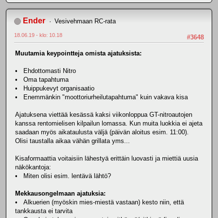
Ender
Vesivehmaan RC-rata
18.06.19 - klo: 10.18
#3648
Muutamia keypointteja omista ajatuksista:
• Ehdottomasti Nitro
• Oma tapahtuma
• Huippukevyt organisaatio
• Enemmänkin "moottoriurheilutapahtuma" kuin vakava kisa
Ajatuksena viettää kesässä kaksi viikonloppua GT-nitroautojen
kanssa rentomielisen kilpailun lomassa. Kun muita luokkia ei ajeta
saadaan myös aikataulusta väljä (päivän aloitus esim. 11:00).
Olisi taustalla aikaa vähän grillata yms...
Kisaformaattia voitaisiin lähestyä erittäin luovasti ja miettiä uusia
näkökantoja:
• Miten olisi esim. lentävä lähtö?
Mekkausongelmaan ajatuksia:
• Alkuerien (myöskin mies-miestä vastaan) kesto niin, että
tankkausta ei tarvita