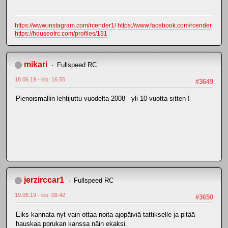
https://www.instagram.com/rcender1/
https://www.facebook.com/rcender
https://houseofrc.com/profiles/131
mikari
Fullspeed RC
18.06.19 - klo: 16.55
#3649
Pienoismallin lehtijuttu vuodelta 2008 - yli 10 vuotta sitten !
jerzirccar1
Fullspeed RC
19.06.19 - klo: 09.42
#3650
Eiks kannata nyt vain ottaa noita ajopäiviä tattikselle ja pitää
hauskaa porukan kanssa näin ekaksi.