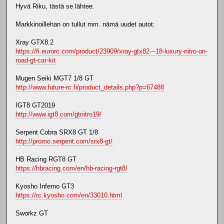
Hyvä Riku, tästä se lähtee.
Markkinoillehan on tullut mm. nämä uudet autot:
Xray GTX8.2
https://fi.eurorc.com/product/23909/xray-gtx82---18-luxury-nitro-on-
road-gt-car-kit
Mugen Seiki MGT7 1/8 GT
http://www.future-rc.fi/product_details.php?p=67488
IGT8 GT2019
http://www.igt8.com/gtnitro19/
Serpent Cobra SRX8 GT 1/8
http://promo.serpent.com/srx8-gt/
HB Racing RGT8 GT
https://hbracing.com/en/hb-racing-rgt8/
Kyosho Inferno GT3
https://rc.kyosho.com/en/33010.html
Sworkz GT