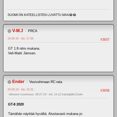
SUOMI ON KATEELLISTEN LUVATTU MAA😂😂
V-M.J
PRCA
19.06.19 - klo: 17.05
#3657
GT 1:8 nitro mukana.
Veli-Matti Jämsen.
Ender
Vesivehmaan RC-rata
20.06.19 - klo: 10.31
#3658
Viimeisin muokkaus
: 08.07.19 - klo: 14.12 käyttäjältä Ender
GT-8 2020
Tämähän näyttää hyvältä. Alustavasti mukana jo: