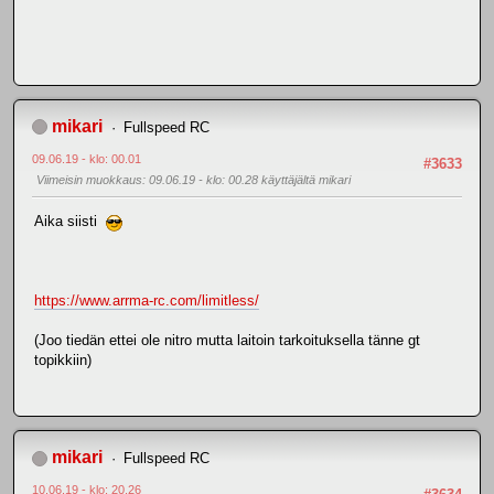
mikari
Fullspeed RC
09.06.19 - klo: 00.01
#3633
Viimeisin muokkaus
: 09.06.19 - klo: 00.28 käyttäjältä mikari
Aika siisti
https://www.arrma-rc.com/limitless/
(Joo tiedän ettei ole nitro mutta laitoin tarkoituksella tänne gt
topikkiin)
mikari
Fullspeed RC
10.06.19 - klo: 20.26