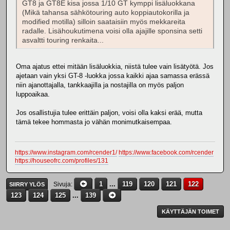
GT8 ja GT8E kisa jossa 1/10 GT kymppi lisäluokkana
(Mikä tahansa sähkötouring auto koppiautokorilla ja
modified motilla) silloin saataisiin myös mekkareita
radalle. Lisähoukutimena voisi olla ajajille sponsina setti
asvaltti touring renkaita...
Oma ajatus ettei mitään lisäluokkia, niistä tulee vain lisätyötä. Jos
ajetaan vain yksi GT-8 -luokka jossa kaikki ajaa samassa erässä
niin ajanottajalla, tankkaajilla ja nostajilla on myös paljon
luppoaikaa.
Jos osallistujia tulee erittäin paljon, voisi olla kaksi erää, mutta
tämä tekee hommasta jo vähän monimutkaisempaa.
https://www.instagram.com/rcender1/
https://www.facebook.com/rcender
https://houseofrc.com/profiles/131
1
...
119
120
121
122
Sivuja
SIIRRY YLÖS
123
124
125
...
139
KÄYTTÄJÄN TOIMET