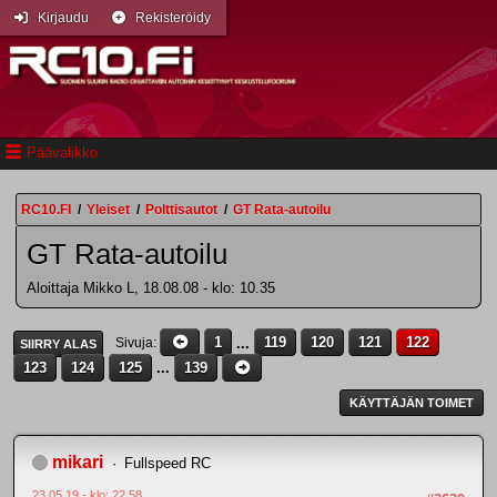
Kirjaudu
Rekisteröidy
Päävalikko
RC10.FI
/
Yleiset
/
Polttisautot
/
GT Rata-autoilu
GT Rata-autoilu
Aloittaja Mikko L, 18.08.08 - klo: 10.35
1
...
119
120
121
122
Sivuja
SIIRRY ALAS
123
124
125
...
139
KÄYTTÄJÄN TOIMET
mikari
Fullspeed RC
23.05.19 - klo: 22.58