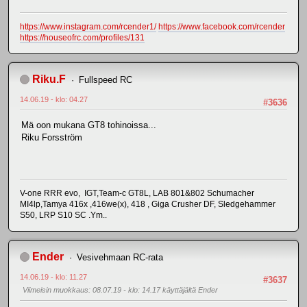
https://www.instagram.com/rcender1/
https://www.facebook.com/rcender
https://houseofrc.com/profiles/131
Riku.F
Fullspeed RC
14.06.19 - klo: 04.27
#3636
Mä oon mukana GT8 tohinoissa...
Riku Forsström
V-one RRR evo, IGT,Team-c GT8L, LAB 801&802 Schumacher
MI4lp,Tamya 416x ,416we(x), 418 , Giga Crusher DF, Sledgehammer
S50, LRP S10 SC .Ym..
Ender
Vesivehmaan RC-rata
14.06.19 - klo: 11.27
#3637
Viimeisin muokkaus
: 08.07.19 - klo: 14.17 käyttäjältä Ender