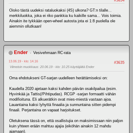
#3634
Oisko tästä uudeksi rataluokaksi (4S) ulkona? GT:n tilalle...
merkkiluokka, joka ei riko pankkia ku kaikille sama... Vois toimia.
Ainakin ite tykkään open-wheel autosta jota ei 1:8 puolella ole
aiemmin ollutkaan!
Ender
Vesivehmaan RC-rata
13.06.19 - klo: 14.16
#3635
Viimeisin muokkaus
: 20.06.19 - klo: 10.25 käyttäjältä Ender
Oma ehdotukseni GT-sarjan uudelleen herättämiseksi on:
Kaudella 2020 ajetaan kaksi kahden päivän osakilpailua (esim.
Hyvinkää ja Tattis(/Pihtipudas). RCGP -sarjan formaatti vähän
modifioituna. Eli alkuerätkin ovat mies-miestä vastaan ajoa.
Lauantaina kaksi lyhyttä finaalia ja sunnuntaina sitten pidempi
finaali. Perjantaina on vapaat harjoitukset.
Oletuksena tässä on, että osallistujia on maksimissaan niin paljon
kuin yhteen erään mahtuu ajajia (eiköhän ainakin 12 mahdu
ajamaan).