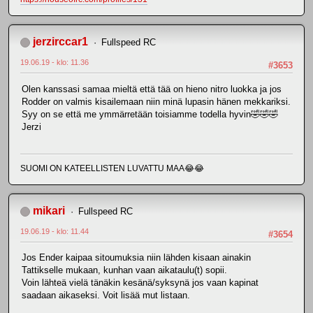
jerzirccar1
Fullspeed RC
19.06.19 - klo: 11.36
#3653
Olen kanssasi samaa mieltä että tää on hieno nitro luokka ja jos
Rodder on valmis kisailemaan niin minä lupasin hänen mekkariksi.
Syy on se että me ymmärretään toisiamme todella hyvin🤣🤣🤣
Jerzi
SUOMI ON KATEELLISTEN LUVATTU MAA😂😂
mikari
Fullspeed RC
19.06.19 - klo: 11.44
#3654
Jos Ender kaipaa sitoumuksia niin lähden kisaan ainakin
Tattikselle mukaan, kunhan vaan aikataulu(t) sopii.
Voin lähteä vielä tänäkin kesänä/syksynä jos vaan kapinat
saadaan aikaseksi. Voit lisää mut listaan.