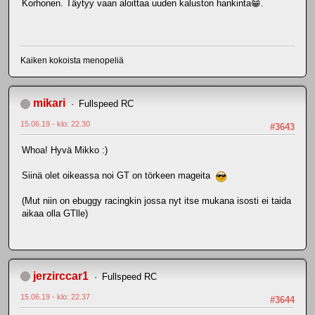
Korhonen. Täytyy vaan aloittaa uuden kaluston hankinta😁.
Kaiken kokoista menopeliä
mikari
Fullspeed RC
15.06.19 - klo: 22.30
#3643
Whoa! Hyvä Mikko :)
Siinä olet oikeassa noi GT on törkeen mageita
(Mut niin on ebuggy racingkin jossa nyt itse mukana isosti ei taida
aikaa olla GTlle)
jerzirccar1
Fullspeed RC
15.06.19 - klo: 22.37
#3644