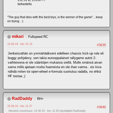
232.31 kt, 1533x777
tarkasteltu
"The guy that dies with the best toys, is the winner of the game"... keep
on trying.. :)
mikari
Fullspeed RC
15.06.19 - klo: 01.15
#3639
Jenkeissähän on ymmärtääkseni edelleen chassis kick-up rule eli
buggy pohjalevy, sen takia eurooppalaiset rallygame autot 2-
vaihteisena ei ole sääntöjen mukaisia siellä. Mulle sinänsä aivan
sama millä ajetaan mutta foameista en ole ihan varma.. ois kiva
nähdä miten toi open-wheel e-formula suoriutuu radalla, no ehkä
HF testaa ;)
RadDaddy
RH+
15.06.19 - klo: 11.37
#3640
Viimeisin muokkaus
: 15.06.19 - klo: 11.50 käyttäjältä RadDaddy