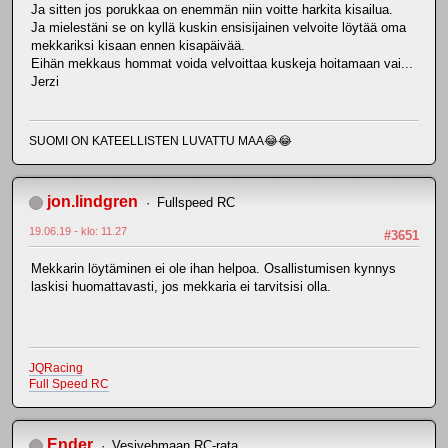
Ja sitten jos porukkaa on enemmän niin voitte harkita kisailua.
Ja mielestäni se on kyllä kuskin ensisijainen velvoite löytää oma
mekkariksi kisaan ennen kisapäivää.
Eihän mekkaus hommat voida velvoittaa kuskeja hoitamaan vai...
Jerzi
SUOMI ON KATEELLISTEN LUVATTU MAA😂😂
jon.lindgren
Fullspeed RC
19.06.19 - klo: 11.27
#3651
Mekkarin löytäminen ei ole ihan helpoa. Osallistumisen kynnys
laskisi huomattavasti, jos mekkaria ei tarvitsisi olla.
JQRacing
Full Speed RC
Ender
Vesivehmaan RC-rata