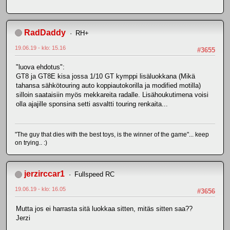
RadDaddy
RH+
19.06.19 - klo: 15.16
#3655
"luova ehdotus":
GT8 ja GT8E kisa jossa 1/10 GT kymppi lisäluokkana (Mikä
tahansa sähkötouring auto koppiautokorilla ja modified motilla)
silloin saataisiin myös mekkareita radalle. Lisähoukutimena voisi
olla ajajille sponsina setti asvaltti touring renkaita...
"The guy that dies with the best toys, is the winner of the game"... keep
on trying.. :)
jerzirccar1
Fullspeed RC
19.06.19 - klo: 16.05
#3656
Mutta jos ei harrasta sitä luokkaa sitten, mitäs sitten saa??
Jerzi