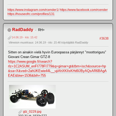
https://www.instagram.com/rcender1/
https://www.facebook.com/rcender
https://houseofrc.com/profiles/131
RadDaddy
RH+
14.06.19 - klo: 15.42
#3638
Viimeisin muokkaus
: 14.06.19 - klo: 15.46 käyttäjältä RadDaddy
Sitten on ainakin vielä hyvin Euroopassa pärjännyt "moottoriguru"
Giovani Crean Gimar GTZ-8
https://www.google.fi/search?
rlz=1C2ASUM_enFI778FI779&q=gimar+gt&tbm=isch&source=hp
&sa=X&ved=2ahUKEwie44L__ujiAhXKlIsKHd9JByAQsAR6BAgA
EAE&biw=1536&bih=755
gtz_0229.jpg